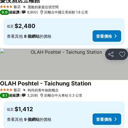
薆悅酒店五權館
查看價格
飯店
寬敞的家庭住宿空間
查看價格
4 星級
9.0
超級讚
8,900
距離台中國立美術館 1.8 公里
$2,480
低至
查看其他
8 個網站
的價格
查看價格
分享
加
OLAH Poshtel - Taichung Station
查看價格
飯店
時尚的青年旅館概念
查看價格
4 星級
9.1
超級讚
3,208
距離台中火車站 0.3 公里
$1,412
低至
查看其他
9 個網站
的價格
查看價格