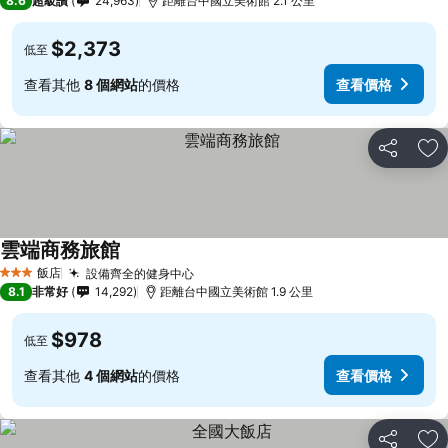
8.6
超級讚
24,963
距離台中國立美術館 2.1 公里
$2,373
低至
查看其他
8 個網站
的價格
查看價格
分享
加
雲端商務旅館
查看價格
飯店
設備齊全的健身中心
查看價格
3 星級
8.1
非常好
14,292
距離台中國立美術館 1.9 公里
$978
低至
查看其他
4 個網站
的價格
查看價格