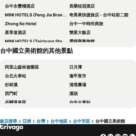
台中永豐棧酒店
長榮桂冠酒店
MINI HOTELS (Feng Jia Branch)
奇異果快捷旅店 - 台中站前二館
Zhong Ke Hotel
台中一中時尚商旅
星享道酒店
雙星大飯店
MINI HOTELS (Taichung Station Branch)
雲端商務旅館
台中國立美術館的其他景點
Shunxi Time Hotel (Hongshan Lake Gufu Street)
T Hotel
企業家大飯店
富比世大飯店
阿里山森林遊樂區
日月潭
台中林酒店
KUN Tour Hotel
台北火車站
逢甲夜市
奇異果快捷旅店
薆悅酒店台中館
杉林溪
清境農場
Howard Prince Hotel Taichung
Kloud Hotel
西門町
溪頭
三好行旅
Hotel Z
谷關溫泉區
台中火車站
清新溫泉飯店
永豐棧酒店大墩館
太平山森林遊樂區
梨山
53 Hotel
創意時尚飯店
關子嶺溫泉
台中一中商圈
Raise Hotel Taichung
豐邑逢甲商旅
飯店搜尋
亞洲
台灣
台中地區
台中市區
台中國立美術館
六福村主題遊樂園
高雄巨蛋捷運站
薆悅酒店五權館
C U Hotel Taichung