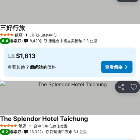
三好行旅
查看價格
飯店
現代化健身中心
查看價格
4 星級
8.4
非常好
8,420
距離台中國立美術館 2.3 公里
$1,813
低至
查看其他
7 個網站
的價格
查看價格
分享
加
The Splendor Hotel Taichung
查看價格
飯店
台中市中心絕佳位置
查看價格
5 星級
8.2
非常好
16,322
距離逢甲夜市 3.1 公里