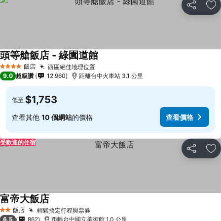
分享
加
頭等艙飯店 - 綠園道館
查看價格
飯店
西區絕佳地理位置
查看價格
4 星級
9.0
超級讚
12,960
距離台中火車站 3.1 公里
$1,753
低至
查看其他
10 個網站
的價格
查看價格
受歡迎的住宿
分享
加
富帝大飯店
查看價格
飯店
輕鬆搞定行程與票券
查看價格
2 星級
6.5
862
距離台中國立美術館 1.0 公里