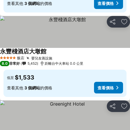
查看其他
3 個網站
的價格
查看價格
分享
加
永豐棧酒店大墩館
查看價格
飯店
嬰兒友善設施
查看價格
5 星級
8.0
非常好
5,452
距離台中火車站 0.0 公里
$1,533
低至
查看其他
3 個網站
的價格
查看價格
分享
加