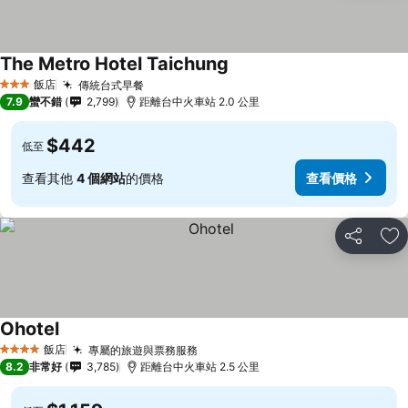
The Metro Hotel Taichung
查看價格
飯店
傳統台式早餐
查看價格
3 星級
7.9
蠻不錯
2,799
距離台中火車站 2.0 公里
$442
低至
查看其他
4 個網站
的價格
查看價格
分享
加
Ohotel
查看價格
飯店
專屬的旅遊與票務服務
查看價格
4 星級
8.2
非常好
3,785
距離台中火車站 2.5 公里