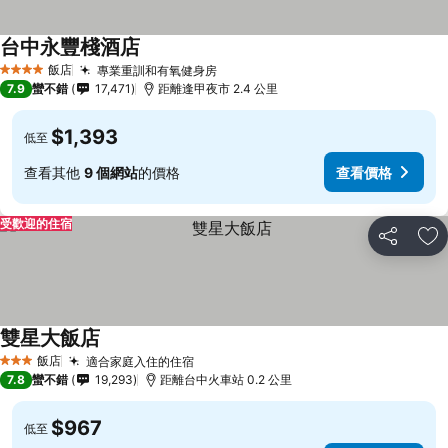
台中永豐棧酒店
查看價格
飯店
專業重訓和有氧健身房
查看價格
4 星級
7.9
蠻不錯
17,471
距離逢甲夜市 2.4 公里
$1,393
低至
查看其他
9 個網站
的價格
查看價格
受歡迎的住宿
分享
加
雙星大飯店
查看價格
飯店
適合家庭入住的住宿
查看價格
3 星級
7.8
蠻不錯
19,293
距離台中火車站 0.2 公里
$967
低至