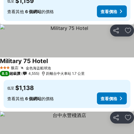
$1,159
低至
查看其他
6 個網站
的價格
查看價格
分享
加
Military 75 Hotel
查看價格
飯店
金色海盜船球池
查看價格
3 星級
8.5
超級讚
4,555
距離台中火車站 1.7 公里
$1,138
低至
查看其他
6 個網站
的價格
查看價格
分享
加