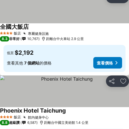
分享
加
全國大飯店
查看價格
飯店
專屬健身設施
查看價格
4 星級
8.3
非常好
10,767
距離台中火車站 2.9 公里
$2,192
低至
查看其他
7 個網站
的價格
查看價格
分享
加
Phoenix Hotel Taichung
查看價格
飯店
館內健身中心
查看價格
4 星級
8.8
超級讚
6,587
距離台中國立美術館 1.4 公里