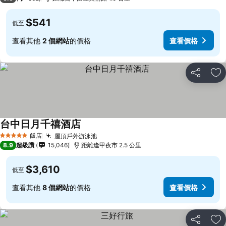
$541
低至
查看其他
2 個網站
的價格
查看價格
分享
加
台中日月千禧酒店
查看價格
飯店
屋頂戶外游泳池
查看價格
5 星級
8.9
超級讚
15,046
距離逢甲夜市 2.5 公里
$3,610
低至
查看其他
8 個網站
的價格
查看價格
分享
加