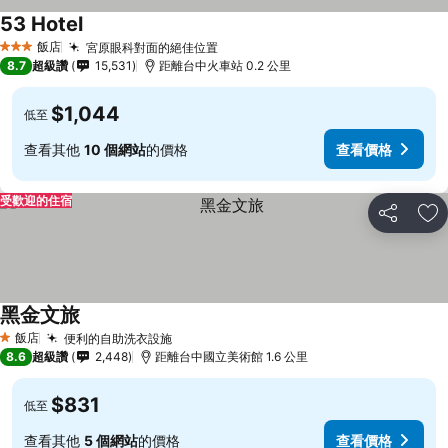
53 Hotel
查看價格
飯店
宮原眼科對面的絕佳位置
查看價格
3 星級
8.7
超級讚
15,531
距離台中火車站 0.2 公里
$1,044
低至
查看其他
10 個網站
的價格
查看價格
受歡迎的住宿
分享
加
黑金文旅
查看價格
飯店
便利的自助洗衣設施
查看價格
1 星級
8.6
超級讚
2,448
距離台中國立美術館 1.6 公里
$831
低至
查看其他
5 個網站
的價格
查看價格