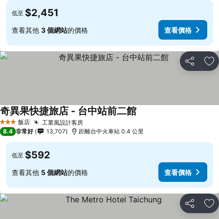
$2,451
低至
查看其他
3 個網站
的價格
查看價格
分享
加
奇異果快捷旅店 - 台中站前二館
查看價格
飯店
工業風設計客房
查看價格
3 星級
8.4
非常好
13,707
距離台中火車站 0.4 公里
$592
低至
查看其他
5 個網站
的價格
查看價格
分享
加