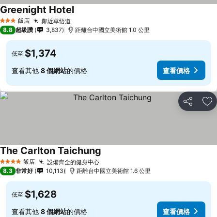
Greenight Hotel
查看價格
飯店
鄰近草悟道
查看價格
3 星級
8.8
超級讚
3,837
距離台中國立美術館 1.0 公里
$1,374
低至
查看其他
8 個網站
的價格
查看價格
分享
加
The Carlton Taichung
查看價格
飯店
設備齊全的健身中心
查看價格
4 星級
8.3
非常好
10,113
距離台中國立美術館 1.6 公里
$1,628
低至
查看其他
8 個網站
的價格
查看價格