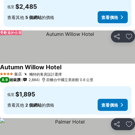
$2,485
低至
查看其他
5 個網站
的價格
查看價格
受歡迎的住宿
分享
加
Autumn Willow Hotel
查看價格
飯店
獨特的客房設計選擇
查看價格
4 星級
8.9
超級讚
2,884
距離台中國立美術館 0.6 公里
$1,895
低至
查看其他
2 個網站
的價格
查看價格
分享
加