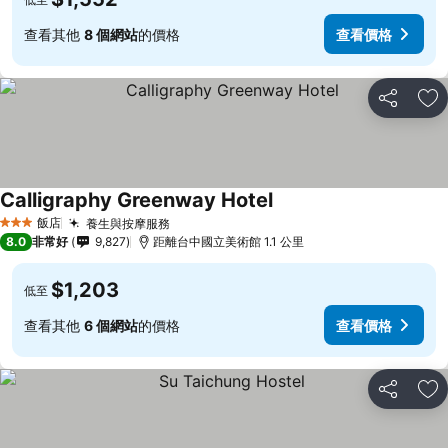
查看其他
8 個網站
的價格
查看價格
分享
加
Calligraphy Greenway Hotel
查看價格
飯店
養生與按摩服務
查看價格
3 星級
8.0
非常好
9,827
距離台中國立美術館 1.1 公里
$1,203
低至
查看其他
6 個網站
的價格
查看價格
分享
加