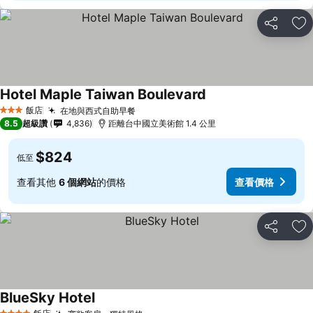
分享
加
Hotel Maple Taiwan Boulevard
查看價格
飯店
在地與西式自助早餐
查看價格
3 星級
8.5
超級讚
4,836
距離台中國立美術館 1.4 公里
$824
低至
查看其他
6 個網站
的價格
查看價格
分享
加
BlueSky Hotel
查看價格