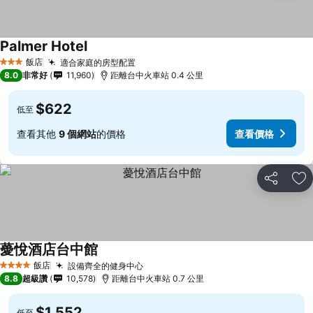
Palmer Hotel
查看價格
飯店
適合家庭的房型配置
查看價格
3 星級
8.0
非常好
11,960
距離台中火車站 0.4 公里
$622
低至
查看其他
9 個網站
的價格
查看價格
分享
加
薆悅酒店台中館
查看價格
飯店
設備齊全的健身中心
查看價格
4 星級
8.8
超級讚
10,578
距離台中火車站 0.7 公里
$1,552
低至