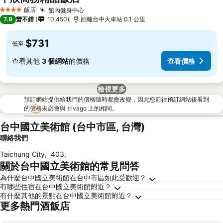
查看價格
飯店
館內健身中心
查看價格
4 星級
7.9
蠻不錯
10,450
距離台中火車站 0.1 公里
$731
低至
查看其他
3 個網站
的價格
查看價格
檢視更多
預訂網站提供給我們的價格隨時都會改變，因此您前往預訂網站後看到
的價格未必會與 trivago 上的相同。
台中國立美術館 (台中市區, 台灣)
聯絡我們
Taichung City
,
403
,
關於台中國立美術館的常見問答
為什麼台中國立美術館在台中市區如此受歡迎？
有哪些住宿在台中國立美術館附近？
有什麼其他的景點在台中國立美術館附近？
更多熱門酒飯店