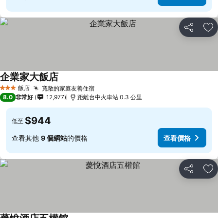
分享
加
企業家大飯店
查看價格
飯店
寬敞的家庭友善住宿
查看價格
3 星級
8.0
非常好
12,977
距離台中火車站 0.3 公里
$944
低至
查看其他
9 個網站
的價格
查看價格
分享
加