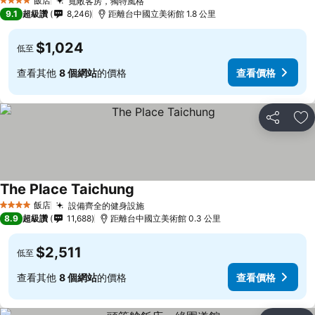
飯店
寬敞客房，獨特風格
查看價格
4 星級
9.1
超級讚
8,246
距離台中國立美術館 1.8 公里
$1,024
低至
查看其他
8 個網站
的價格
查看價格
分享
加
The Place Taichung
查看價格
飯店
設備齊全的健身設施
查看價格
4 星級
8.9
超級讚
11,688
距離台中國立美術館 0.3 公里
$2,511
低至
查看其他
8 個網站
的價格
查看價格