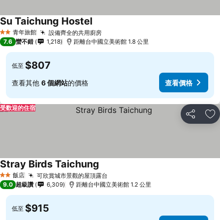
Su Taichung Hostel
查看價格
青年旅館
設備齊全的共用廚房
查看價格
2 星級
7.6
蠻不錯
1,218
距離台中國立美術館 1.8 公里
$807
低至
查看其他
6 個網站
的價格
查看價格
受歡迎的住宿
分享
加
Stray Birds Taichung
查看價格
飯店
可欣賞城市景觀的屋頂露台
查看價格
2 星級
9.0
超級讚
6,309
距離台中國立美術館 1.2 公里
$915
低至