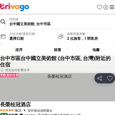
我的最愛
登入
選
目的地
台中國立美術館, 台中市區
入住日期/退房日期
旅客和客房數
選擇日期
2 位旅客，1 間客房
排序
篩選
地圖
台中市區台中國立美術館 (台中市區, 台灣)附近的
住宿
佣金如何影響排序
受歡迎的住宿
分享
加
長榮桂冠酒店
查看價格
飯店
室外游泳池和露台
查看價格
5 星級