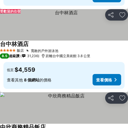
受歡迎的住宿
分享
加
台中林酒店
查看價格
飯店
寬敞的戶外游泳池
查看價格
5 星級
8.5
超級讚
31,236
距離台中國立美術館 3.8 公里
$4,559
低至
查看其他
8 個網站
的價格
查看價格
分享
加
中欣商務精品飯店