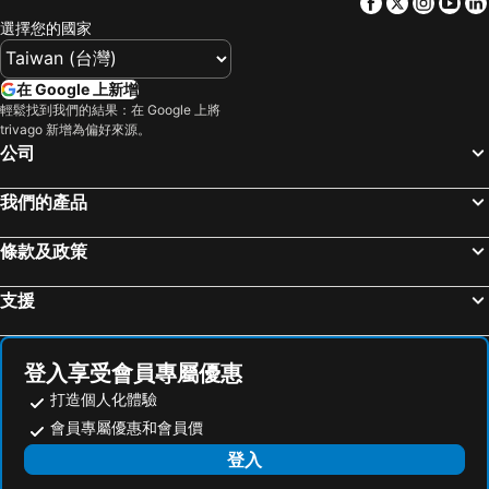
Facebook
Twitter
Insta
Yo
台南火車站
駁二藝術特區
台中博客創意旅店
文華道會館
選擇您的國家
知本溫泉
武陵農場
頭等艙飯店 - 綠園道館
台中威汀城市酒店
台灣桃園國際機場
九份
Hotel Maple Taiwan Boulevard
Palmer Hotel
在 Google 上新增
北投溫泉
基隆廟口夜市
全國大飯店
享得道 Hotel
輕鬆找到我們的結果：在 Google 上將
trivago 新增為偏好來源。
台北市立動物園
台北小巨蛋
Military 75 Hotel
Comin' Place
公司
義大遊樂世界
羅東夜市
台中日月千禧酒店
回行旅 逢甲館
Taipei 101
台南花園夜市
Guide Hotel Changhua Jhongjheng
North Sea Hotel
我們的產品
高雄左營高鐵站
高雄火車站
台中裕元花園酒店
Champs Elysees Hotel
條款及政策
新竹內灣老街
南港站覽館
Ohotel
OLAH Poshtel - Taichung Station
高雄瑞豐夜市
嘉義車站
中欣商務精品飯店
Hotel HSR Hesper - Taichung
支援
泰安溫泉
台東車站
The Metro Hotel Taichung
City Suites-Wuquan
士林夜市
宜蘭烏石港
The Place Taichung
愛萊時尚旅館
登入享受會員專屬優惠
拉拉山
九族文化村
Aeris International Hotel
Autumn Willow Hotel
打造個人化體驗
淡水老街
新竹火車站
Formosa Corridor Hotel
Old Fashion Hotel
會員專屬優惠和會員價
烏來溫泉
高雄夢時代購物中心
Mei Hotel 美之旅商務飯店
夏日航棧
登入
饒河街觀光夜市
高雄六合夜市
Greenight Hotel
富帝大飯店