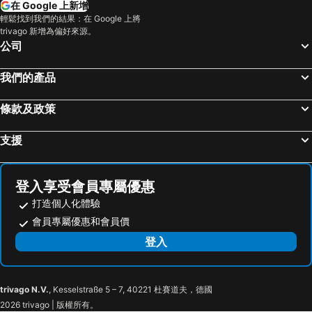
在 Google 上新增
北投溫泉
基隆廟口夜市
全國大飯店
享得道 Hotel
輕鬆找到我們的結果：在 Google 上將
trivago 新增為偏好來源。
台北市立動物園
台北小巨蛋
Military 75 Hotel
Comin' Place
公司
義大遊樂世界
羅東夜市
台中日月千禧酒店
T11 T12 Hotel
Taipei 101
台南花園夜市
回行旅 逢甲館
Guide Hotel Changhua Jhongjheng
我們的產品
高雄左營高鐵站
高雄火車站
North Sea Hotel
台中裕元花園酒店
條款及政策
新竹內灣老街
南港站覽館
Champs Elysees Hotel
Ohotel
高雄瑞豐夜市
嘉義車站
OLAH Poshtel - Taichung Station
中欣商務精品飯店
支援
泰安溫泉
台東車站
Hotel Arbol Taichung 旭樹・寓所
Divecube Hotel
士林夜市
宜蘭烏石港
Hotel Shinkansen Grand
Fairfield By Marriott Taichung
登入享受會員專屬優惠
拉拉山
九族文化村
Royal Roi Hotel
Boda Hotel Taichung
打造個人化體驗
淡水老街
新竹火車站
Check Inn Taichung Qinghai
CHECK inn Taichung Liming
會員專屬優惠和會員價
烏來溫泉
高雄夢時代購物中心
HUAN Serviced Residence
璞樹文旅
登入
饒河街觀光夜市
高雄六合夜市
米樂旅店
Fengjia Hotel Bell
奧萬大森林遊樂區
月眉世界麗寶樂園
Feng Jia 25 Hotel
凱怡商務旅館
trivago N.V.
, Kesselstraße 5 – 7, 40221 杜賽道夫，德國
東海藝術商圈
台中工業區
Hola Motel
台中逢甲天空宿
2026 trivago | 版權所有。