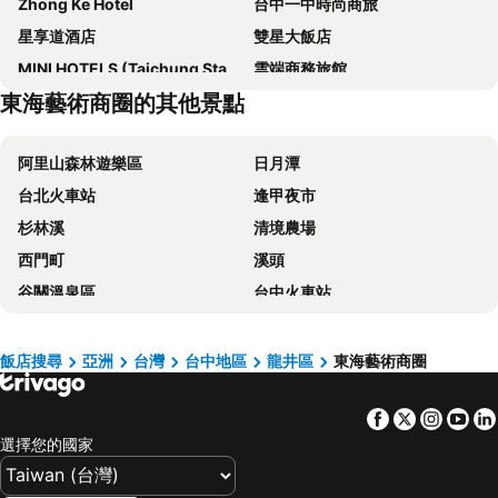
Zhong Ke Hotel
台中一中時尚商旅
星享道酒店
雙星大飯店
MINI HOTELS (Taichung Station Branch)
雲端商務旅館
東海藝術商圈的其他景點
Shunxi Time Hotel (Hongshan Lake Gufu Street)
T Hotel
企業家大飯店
富比世大飯店
阿里山森林遊樂區
日月潭
台中林酒店
KUN Tour Hotel
台北火車站
逢甲夜市
奇異果快捷旅店
薆悅酒店台中館
杉林溪
清境農場
Howard Prince Hotel Taichung
Kloud Hotel
西門町
溪頭
三好行旅
Hotel Z
谷關溫泉區
台中火車站
清新溫泉飯店
永豐棧酒店大墩館
太平山森林遊樂區
梨山
53 Hotel
創意時尚飯店
關子嶺溫泉
台中一中商圈
Raise Hotel Taichung
豐邑逢甲商旅
飯店搜尋
亞洲
台灣
台中地區
龍井區
東海藝術商圈
六福村主題遊樂園
高雄巨蛋捷運站
薆悅酒店五權館
C U Hotel Taichung
Facebook
Twitter
Insta
Yo
台南火車站
駁二藝術特區
台中博客創意旅店
文華道會館
選擇您的國家
知本溫泉
武陵農場
頭等艙飯店 - 綠園道館
台中威汀城市酒店
台灣桃園國際機場
九份
Hotel Maple Taiwan Boulevard
Palmer Hotel