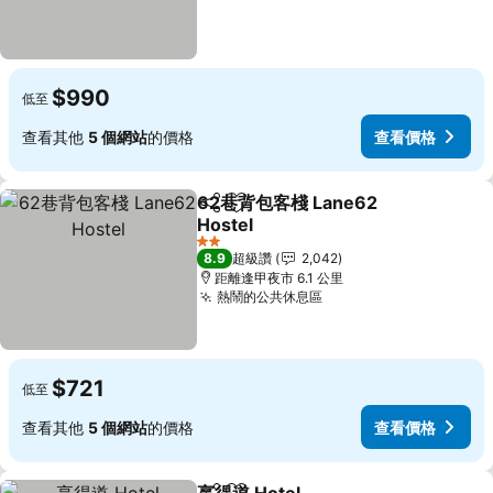
$990
低至
查看其他
5 個網站
的價格
查看價格
62巷背包客棧 Lane62
分享
加入我的最愛
Hostel
查看價格
2 星級
8.9
超級讚
2,042
距離逢甲夜市 6.1 公里
熱鬧的公共休息區
查看價格
$721
低至
查看其他
5 個網站
的價格
查看價格