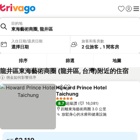
我的最愛
登入
選
目的地
東海藝術商圈, 龍井區
入住日期/退房日期
旅客和客房數
選擇日期
2 位旅客，1 間客房
排序
篩選
地圖
龍井區東海藝術商圈 (龍井區, 台灣)附近的住宿
佣金如何影響排序
Howard Prince Hotel
分享
加入我的最愛
Taichung
查看價格
5 星級
8.7
超級讚
16,081
距離東海藝術商圈 3.0 公里
放鬆身心的水療和健康設施
查看價格