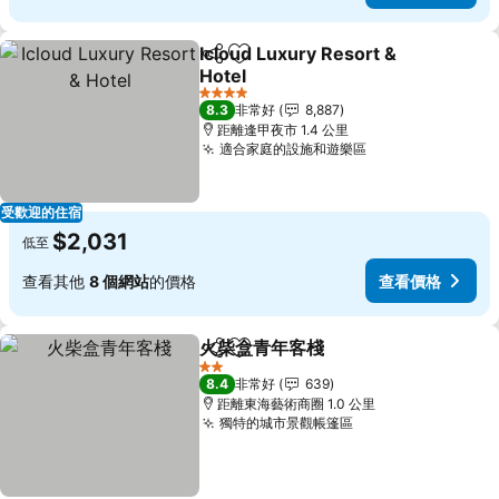
Icloud Luxury Resort &
分享
加入我的最愛
Hotel
查看價格
4 星級
8.3
非常好
8,887
距離逢甲夜市 1.4 公里
適合家庭的設施和遊樂區
查看價格
受歡迎的住宿
$2,031
低至
查看其他
8 個網站
的價格
查看價格
火柴盒青年客棧
分享
加入我的最愛
查看價格
2 星級
8.4
非常好
639
距離東海藝術商圈 1.0 公里
獨特的城市景觀帳篷區
查看價格