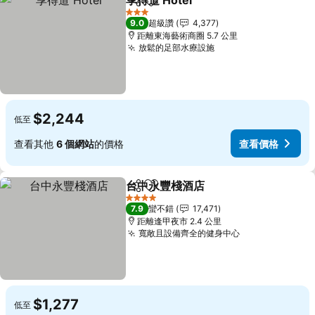
享得道 Hotel
分享
加入我的最愛
查看價格
3 星級
9.0
超級讚
4,377
距離東海藝術商圈 5.7 公里
放鬆的足部水療設施
查看價格
$2,244
低至
查看其他
6 個網站
的價格
查看價格
台中永豐棧酒店
分享
加入我的最愛
查看價格
4 星級
7.9
蠻不錯
17,471
距離逢甲夜市 2.4 公里
寬敞且設備齊全的健身中心
查看價格
$1,277
低至