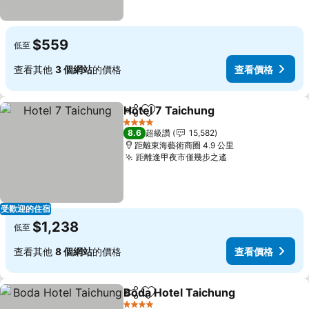
$559
低至
查看其他
3 個網站
的價格
查看價格
Hotel 7 Taichung
分享
加入我的最愛
查看價格
4 星級
8.6
超級讚
15,582
距離東海藝術商圈 4.9 公里
距離逢甲夜市僅幾步之遙
查看價格
受歡迎的住宿
$1,238
低至
查看其他
8 個網站
的價格
查看價格
Boda Hotel Taichung
分享
加入我的最愛
查看