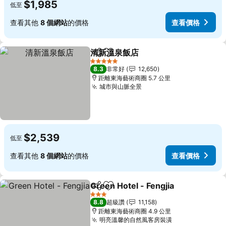
$1,985
低至
查看其他
8 個網站
的價格
查看價格
清新溫泉飯店
分享
加入我的最愛
查看價格
5 星級
8.3
非常好
12,650
距離東海藝術商圈 5.7 公里
城市與山脈全景
查看價格
$2,539
低至
查看其他
8 個網站
的價格
查看價格
Green Hotel - Fengjia
分享
加入我的最愛
查看
3 星級
8.8
超級讚
11,158
距離東海藝術商圈 4.9 公里
明亮溫馨的自然風客房裝潢
查看價格