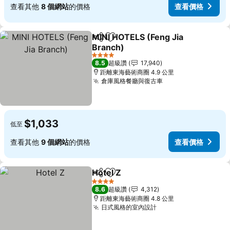
查看其他
8 個網站
的價格
查看價格
MINI HOTELS (Feng Jia
分享
加入我的最愛
Branch)
查看價格
4 星級
8.5
超級讚
17,940
距離東海藝術商圈 4.9 公里
倉庫風格餐廳與復古車
查看價格
$1,033
低至
查看其他
9 個網站
的價格
查看價格
Hotel Z
分享
加入我的最愛
查看價格
4 星級
8.6
超級讚
4,312
距離東海藝術商圈 4.8 公里
日式風格的室內設計
查看價格