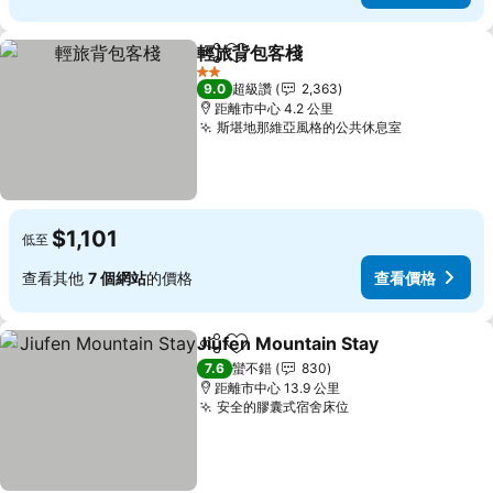
輕旅背包客棧
分享
加入我的最愛
查看價格
2 星級
9.0
超級讚
2,363
距離市中心 4.2 公里
斯堪地那維亞風格的公共休息室
查看價格
$1,101
低至
查看其他
7 個網站
的價格
查看價格
Jiufen Mountain Stay
分享
加入我的最愛
查看
7.6
蠻不錯
830
距離市中心 13.9 公里
安全的膠囊式宿舍床位
查看價格