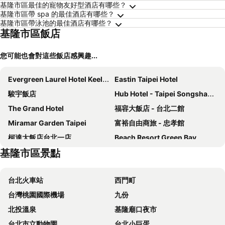
基隆市區最佳的寵物友好型酒店有哪些？
基隆市區帶 spa 的最佳酒店有哪些？
基隆市區帶泳池的最佳酒店有哪些？
基隆市區飯店
您可能也會對這些飯店感興趣...
Evergreen Laurel Hotel Keelung
Eastin Taipei Hotel
駿宇飯店
Hub Hotel - Taipei Songshan Airport
The Grand Hotel
福容大飯店 - 台北二館
Miramar Garden Taipei
富裕自由商旅 - 忠孝館
柯達大飯店台北一店
Beach Resort Green Bay
基隆市區景點
FX Hotel Taipei Nanjing East Road Branch
Hotel Fun - Linsen
CHIENTAN Youth Hotel
HiONE Holiday Hotel Taipei
台北火車站
西門町
Forte Hotel Xizhi
Beauty Hotels Taipei - Hotel Bchic
台灣桃園國際機場
九份
首都大飯店 - 松山館
Brother Hotel
北投溫泉
基隆廟口夜市
Hotel Gracery Taipei
Just Palace
台北市立動物園
台北小巨蛋
苓旅松山館 Lininn Tapei Arena
台北福華大飯店