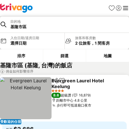
我的最愛
登入
選
目的地
基隆市區
入住日期/退房日期
旅客和客房數
選擇日期
2 位旅客，1 間客房
排序
篩選
地圖
基隆市區 (基隆, 台灣)的飯店
佣金如何影響排序
Evergreen Laurel Hotel
分享
加入我的最愛
Keelung
查看價格
4 星級
8.6
超級讚
16,879
距離市中心 4.8 公里
步行即可抵達廟口夜市
查看價格
受歡迎的住宿