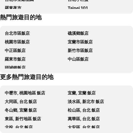
羅東夜市
Taipei 101
宜家商旅
Huada Hotel
熱門旅遊目的地
南港站覽館
士林夜市
北都大飯店
Aloha Hotel
宜蘭烏石港
淡水老街
Just live inn - New Dahua
Courtyard by Marriott Taipei
台北市區飯店
礁溪鄉飯店
烏來溫泉
饒河街觀光夜市
碩美精品旅店
Hotel Lee-Chan
桃園市區飯店
宜蘭市區飯店
景美捷運站
桃園火車站
The Landis Taipei
洛碁大飯店忠孝館
中正區飯店
新竹市區飯店
礁溪車站
捷運圓山站
台北國聯大飯店
台北美侖大飯店
羅東市飯店
中山區飯店
七堵車站
基隆車站
Santos Hotel
Hope City Minsheng Hotel
頭城鎮飯店
東湖捷運站
南港區
Fushin No. 2
Via Hotel Zhongxiao
更多熱門旅遊目的地
大湖公園捷運站
昆陽捷運站
城市商旅台北南東館
Grace Hotel Dunbei
碧潭
台北東區
Deja Vu Hotel
First Hotel
中壢市, 桃園地區 飯店
宜蘭, 宜蘭 飯店
亞東醫院捷運站
江子翠捷運站
凱統大飯店
Regent Taipei By Ihg
大同區, 台北 飯店
淡水區, 新北市 飯店
臺灣孔廟
行天宮
和苑三井花園飯店 台北忠孝
歐華酒店
冬山鄉, 宜蘭 飯店
松山區, 台北 飯店
宜蘭福山植物園
老爺大酒店
沃田旅店
東區, 新竹地區 飯店
萬華區, 台北 飯店
Royal Jade Boutique Hotel
阿樹國際旅店
北投, 台北 飯店
大安區, 台北 飯店
Fu Chia Hotel
Jinhwa Hotel