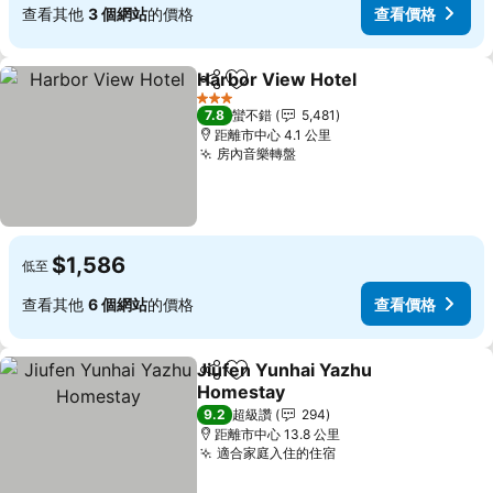
查看其他
3 個網站
的價格
查看價格
Harbor View Hotel
分享
加入我的最愛
查看價
3 星級
7.8
蠻不錯
5,481
距離市中心 4.1 公里
房內音樂轉盤
查看價格
$1,586
低至
查看其他
6 個網站
的價格
查看價格
Jiufen Yunhai Yazhu
分享
加入我的最愛
Homestay
查看價格
9.2
超級讚
294
距離市中心 13.8 公里
適合家庭入住的住宿
查看價格