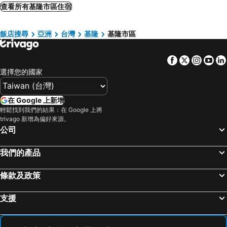
瑞芳區, 新北市 飯店
五結鄉, 宜蘭 飯店
查看所有基隆市區住宿
Fuchia
Dahua Hotel
大園鄉, 桃園地區 飯店
南港區, 台北 飯店
Hua Guo Hotel
Harbor View Hotel
飯店搜尋
亞洲
台灣
基隆
基隆市區
新店區, 新北市 飯店
中和區, 新北市 飯店
Sunrise Business Keelung
LYU WUN HOTEL
士林區, 台北 飯店
三重區, 新北市 飯店
Star Hotel Keelung
Drizzle Inn
Facebook
Twitter
Insta
Yo
萬里區, 新北市 飯店
蘇澳鎮, 宜蘭 飯店
Keebe Hotel
國都旅館
選擇您的國家
台北市區, 台北 飯店
礁溪鄉, 宜蘭 飯店
Huadu Hotel
萊茵商旅
桃園市區, 桃園地區 飯店
宜蘭市區, 宜蘭 飯店
Just Live Inn
Herb Art Hotel
在 Google 上新增
中正區, 台北 飯店
新竹市區, 新竹地區 飯店
輕鬆找到我們的結果：在 Google 上將
K Hotel Keelung
老爺會館台北林森 - 華山文創園區
trivago 新增為偏好來源。
羅東市, 宜蘭 飯店
中山區, 台北 飯店
Ever Spring
The Place Taipei
公司
台中市區, 台中地區 飯店
高雄市區, 高雄地區 飯店
K Hotels Taipei Linsen
Hotel Capital Nanjing
我們的產品
台南市區, 台南地區 飯店
台東市區, 台東 飯店
誠品行旅
台北大倉久和大飯店
恆春, 屏東 飯店
花蓮市, 花蓮 飯店
MY HOTEL, Anting Taipei Business Hotel
Adagio JinGuaShi
條款及政策
嘉義市區, 嘉義 飯店
千慧商務旅館
Green World JianPei
支援
台北威斯汀六福皇宮
K Hotels Taipei Nanjing