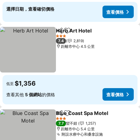
選擇日期，查看確切價格
查看價格
Herb Art Hotel
分享
加入我的最愛
查看價格
3 星級
7.4
2,819
距離市中心 4.5 公里
$1,356
低至
查看其他
5 個網站
的價格
查看價格
Blue Coast Spa Motel
分享
加入我的最愛
查看
3 星級
7.7
蠻不錯
1,257
距離市中心 5.4 公里
附設水療中心和桑拿設施
查看價格