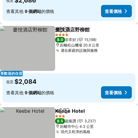
$2,686
低至
查看其他
9 個網站
的價格
查看價格
薆悅酒店野柳館
分享
加入我的最愛
查看價格
4 星級
8.0
非常好
15,198
距離松山機場 20.6 公里
適合家庭的設施與服務
查看價格
受歡迎的住宿
$2,084
低至
查看其他
9 個網站
的價格
查看價格
Keebe Hotel
分享
加入我的最愛
查看價格
3 星級
8.5
超級讚
3,237
距離市中心 4.3 公里
現代又乾淨的風格
查看價格