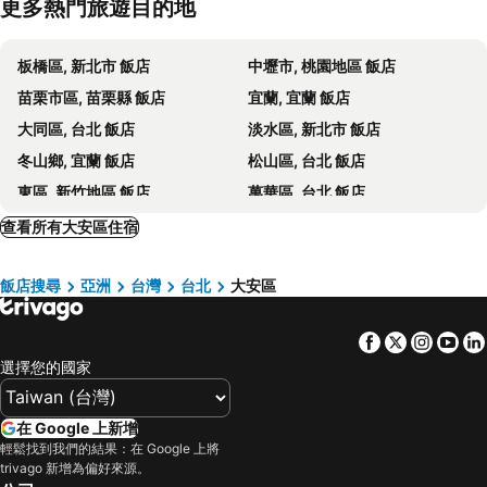
更多熱門旅遊目的地
捷運忠孝復興站
台北東區
The Corner House
麗都飯店
中正紀念堂
捷運忠孝敦化站
福容大飯店
Fullon Hotel Taipei, Central
板橋區, 新北市 飯店
中壢市, 桃園地區 飯店
捷運善導寺站
新店捷運站
NiHao Café Hotel
方舟旅店(台北長安館)
苗栗市區, 苗栗縣 飯店
宜蘭, 宜蘭 飯店
捷運關渡站
台灣總統府凱達格蘭大道
ARK Hotel - Dongmen
Chez Nous
大同區, 台北 飯店
淡水區, 新北市 飯店
陽明山國家公園
捷運圓山站
Sonnien Hotel
Sonnien Taipei
冬山鄉, 宜蘭 飯店
松山區, 台北 飯店
台北美侖大飯店
Taipei Fullerton Hotel - South
東區, 新竹地區 飯店
萬華區, 台北 飯店
Hotel HD Palace
Royal Rose Hotel Xinsheng
北投, 台北 飯店
和平區, 台中地區 飯店
查看所有大安區住宿
台北謙商旅-東門館
Episode Daan Taipei, JdV by Hyatt Hotel
瑞芳區, 新北市 飯店
五結鄉, 宜蘭 飯店
Dongmen
皇家季節酒店台北南西館
飯店搜尋
亞洲
台灣
台北
大安區
大園鄉, 桃園地區 飯店
南港區, 台北 飯店
Vendome Hotel
35APT.
新店區, 新北市 飯店
中和區, 新北市 飯店
沃客商旅西門館
臺北國際飯店
Facebook
Twitter
Insta
Yo
士林區, 台北 飯店
三重區, 新北市 飯店
力歐時尚旅館站前館
Guide Hotel Taipei NTU
選擇您的國家
台北市區, 台北 飯店
礁溪鄉, 宜蘭 飯店
Yanping Stay
老爺大酒店
桃園市區, 桃園地區 飯店
宜蘭市區, 宜蘭 飯店
雅莊旅館
Kimpton Da An Hotel By Ihg
在 Google 上新增
中正區, 台北 飯店
基隆市區, 基隆 飯店
輕鬆找到我們的結果：在 Google 上將
trivago 新增為偏好來源。
新竹市區, 新竹地區 飯店
羅東市, 宜蘭 飯店