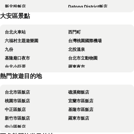
新北投飯店
Datong District飯店
CHIENTAN Youth Hotel
台北天成大飯店
大安區景點
Mayer Inn
HiONE Holiday Hotel Taipei
Via Hotel Breeze
Forte Hotel Xizhi
台北火車站
西門町
Beauty Hotels Taipei - Hotel Bchic
Finders Hotel
六福村主題遊樂園
台灣桃園國際機場
梅樓商務驛站
首都大飯店 - 松山館
九份
北投溫泉
Brother Hotel
Formosa 101 Taipei Main Branch
基隆廟口夜市
台北市立動物園
Hotel Gracery Taipei
台北西門窩
台北小巨蛋
羅東夜市
成旅晶贊飯店‧台北蘆洲
Just Palace
熱門旅遊目的地
Taipei 101
南港站覽館
馥都商務飯店
Walker Hotel - Sanchong
士林夜市
宜蘭烏石港
苓旅松山館 Lininn Tapei Arena
台北花園大酒店
台北市區飯店
礁溪鄉飯店
拉拉山
淡水老街
台北福華大飯店
Morwing Hotel - Ocean
桃園市區飯店
宜蘭市區飯店
烏來溫泉
饒河街觀光夜市
福格大飯店
Life Hotel
中正區飯店
基隆市區飯店
中壢車站
景美捷運站
宜家商旅
Jasper Young Hotel Banqiao
新竹市區飯店
羅東市飯店
大安森林公園
永康街
桃園林口福容大飯店
西悠飯店 - 台北店
中山區飯店
大安區
捷運忠孝新生站
Dolamanco Hotel
Dandy Hotel-Daan Park Branch