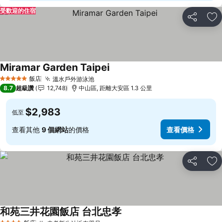
受歡迎的住宿
分享
加
Miramar Garden Taipei
查看價格
飯店
溫水戶外游泳池
查看價格
5 星級
8.7
超級讚
12,748
中山區, 距離大安區 1.3 公里
$2,983
低至
查看其他
9 個網站
的價格
查看價格
分享
加
和苑三井花園飯店 台北忠孝
查看價格