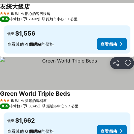
友統大飯店
查看價格
飯店
貼心的客房設施
查看價格
3 星級
8.4
非常好
2,492
距離市中心 1.7 公里
$1,556
低至
查看其他
4 個網站
的價格
查看價格
分享
加
Green World Triple Beds
查看價格
飯店
溫暖的馬桶座
查看價格
3 星級
8.4
非常好
3,642
距離市中心 2.7 公里
$1,662
低至
查看其他
6 個網站
的價格
查看價格