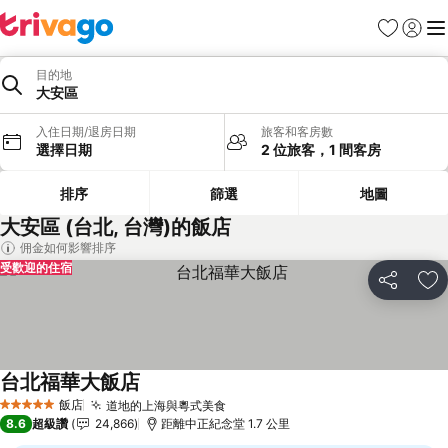
我的最愛
登入
選
目的地
大安區
入住日期/退房日期
旅客和客房數
選擇日期
2 位旅客，1 間客房
排序
篩選
地圖
大安區 (台北, 台灣)的飯店
佣金如何影響排序
受歡迎的住宿
分享
加
台北福華大飯店
查看價格
飯店
道地的上海與粵式美食
查看價格
5 星級
8.6
超級讚
24,866
距離中正紀念堂 1.7 公里