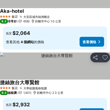
Aka-hotel
查看價格
飯店
大安區城市綠洲概念
查看價格
4 星級
8.3
非常好
658
距離市中心 1.0 公里
$2,064
低至
查看其他
4 個網站
的價格
查看價格
分享
加
捷絲旅台大尊賢館
查看價格
飯店
大學校園風格氛圍
查看價格
4 星級
9.3
超級讚
1,921
距離市中心 2.3 公里
$2,932
低至