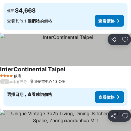
$4,668
低至
查看其他
1 個網站
的價格
查看價格
分享
加
InterContinental Taipei
查看價格
飯店
4 星級
/
距離市中心 1.3 公里
尚未有評分
選擇日期，查看確切價格
查看價格
分享
加