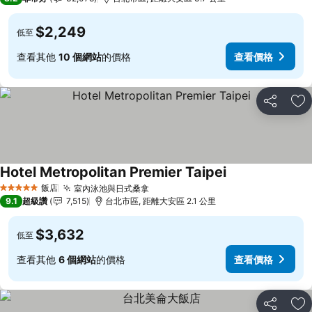
$2,249
低至
查看其他
10 個網站
的價格
查看價格
分享
加
Hotel Metropolitan Premier Taipei
查看價格
飯店
室內泳池與日式桑拿
查看價格
5 星級
9.1
超級讚
7,515
台北市區, 距離大安區 2.1 公里
$3,632
低至
查看其他
6 個網站
的價格
查看價格
分享
加