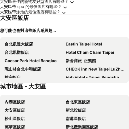
大安區最佳的寵物友好型酒店有哪些？
大安區帶 spa 的最佳酒店有哪些？
大安區帶泳池的最佳酒店有哪些？
大安區飯店
您可能也會對這些飯店感興趣...
台北凱達大飯店
Eastin Taipei Hotel
台北凱撒飯店
Hotel Cham Cham Taipei
Caesar Park Hotel Banqiao
新舍商旅-正義館
瓏山林台北中和飯店
CHECK inn New Taipei LuZhou
駿宇飯店
Hub Hotel - Taipei Songshan Airport
城市地區 - 大安區
The Grand Hotel
福容大飯店 - 台北二館
德立莊酒店
璽愛商務旅店
內湖區飯店
台北東區飯店
Xi Ke Hotel - Sanchong Branch
Miramar Garden Taipei
大安區飯店
新北投飯店
富裕自由商旅 - 忠孝館
柯達大飯店台北一店
松山區飯店
南港區飯店
FX Hotel Taipei Nanjing East Road Branch
Hotel Fun - Linsen
萬華區飯店
新北產業園區飯店
Yidear Hotel
麗京棧酒店