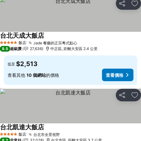
分享
加
台北天成大飯店
查看價格
飯店
Jade 餐廳的正宗粵式點心
查看價格
5 星級
8.5
超級讚
27,636
中正區, 距離大安區 2.4 公里
$2,513
低至
查看其他
10 個網站
的價格
查看價格
分享
加
台北凱達大飯店
查看價格
飯店
台北市全景視野
查看價格
5 星級
8.2
非常好
32,078
台北市區, 距離大安區 3.7 公里