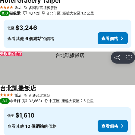
Hotel Gracery Taipei
查看價格
飯店
多國語言禮賓服務
查看價格
4 星級
9.0
超級讚
4,142
台北市區, 距離大安區 1.2 公里
$3,246
低至
查看其他
6 個網站
的價格
查看價格
受歡迎的住宿
分享
加
台北凱撒飯店
查看價格
飯店
直通台北車站
查看價格
4 星級
8.1
非常好
32,863
中正區, 距離大安區 2.5 公里
$1,610
低至
查看其他
10 個網站
的價格
查看價格