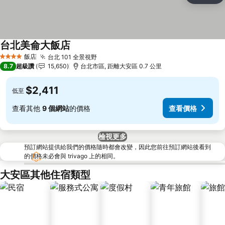
台北美侖大飯店
查看價格
飯店
台北 101 全景視野
查看價格
4 星級
8.7
超級讚
15,650
台北市區, 距離大安區 0.7 公里
$2,411
低至
查看其他
9 個網站
的價格
查看價格
檢視更多
預訂網站提供給我們的價格隨時都會改變，因此您前往預訂網站後看到
的價格未必會與 trivago 上的相同。
大安區其他住宿類型