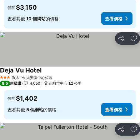
$3,150
低至
查看其他
10 個網站
的價格
查看價格
分享
加
Deja Vu Hotel
查看價格
飯店
大安區中心位置
查看價格
3 星級
8.5
超級讚
4,050
距離市中心 1.2 公里
$1,402
低至
查看其他
5 個網站
的價格
查看價格
分享
加