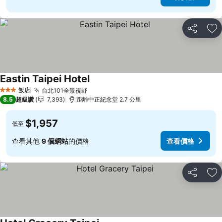
分享
加
Eastin Taipei Hotel
查看價格
飯店
台北101全景視野
查看價格
3 星級
8.5
超級讚
7,393
距離中正紀念堂 2.7 公里
$1,957
低至
查看其他
9 個網站
的價格
查看價格
分享
加