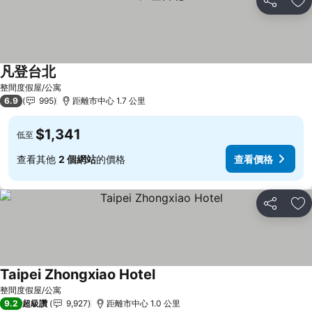
分享
加
凡登台北
查看價格
整間度假屋/公寓
6.9
995
距離市中心 1.7 公里
$1,341
低至
查看其他
2 個網站
的價格
查看價格
分享
加
Taipei Zhongxiao Hotel
查看價格
整間度假屋/公寓
9.2
超級讚
9,927
距離市中心 1.0 公里