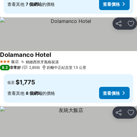
查看其他
7 個網站
的價格
查看價格
分享
加
Dolamanco Hotel
查看價格
飯店
精緻西班牙風格裝潢
查看價格
3 星級
8.2
非常好
2,859
距離中正紀念堂 1.5 公里
$1,775
低至
查看其他
8 個網站
的價格
查看價格
分享
加