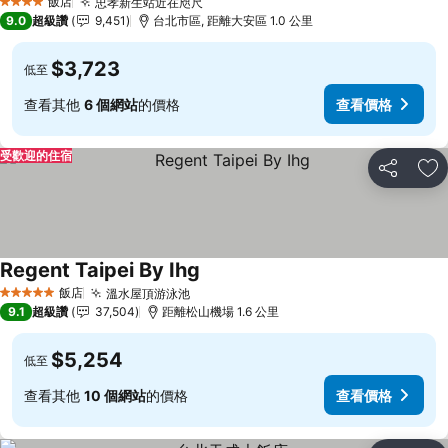
飯店
忠孝新生站近在咫尺
查看價格
4 星級
9.0
超級讚
9,451
台北市區, 距離大安區 1.0 公里
$3,723
低至
查看其他
6 個網站
的價格
查看價格
受歡迎的住宿
分享
加
Regent Taipei By Ihg
查看價格
飯店
溫水屋頂游泳池
查看價格
5 星級
9.1
超級讚
37,504
距離松山機場 1.6 公里
$5,254
低至
查看其他
10 個網站
的價格
查看價格