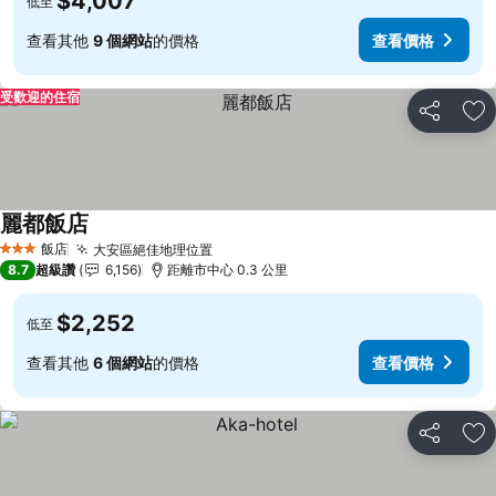
$4,007
低至
查看其他
9 個網站
的價格
查看價格
受歡迎的住宿
分享
加
麗都飯店
查看價格
飯店
大安區絕佳地理位置
查看價格
3 星級
8.7
超級讚
6,156
距離市中心 0.3 公里
$2,252
低至
查看其他
6 個網站
的價格
查看價格
分享
加