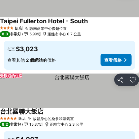
Taipei Fullerton Hotel - South
查看價格
飯店
敦南商業中心優越位置
查看價格
4 星級
8.3
非常好
5,999
距離市中心 0.7 公里
$3,023
低至
查看其他
2 個網站
的價格
查看價格
受歡迎的住宿
分享
加
台北國聯大飯店
查看價格
飯店
放鬆身心的桑拿和蒸氣室
查看價格
5 星級
8.2
非常好
15,375
距離市中心 2.3 公里