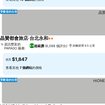
受歡迎的住宿
晶贊都會旅店‧台北永和
2 星級
資訊豐富的
超級讚
(8,098 個評分)
8.6
距離碧潭 6.5 公里
PAPAGO 藝廊
$1,847
低至
查看其他
7 個網站
的價格
受歡迎的住宿