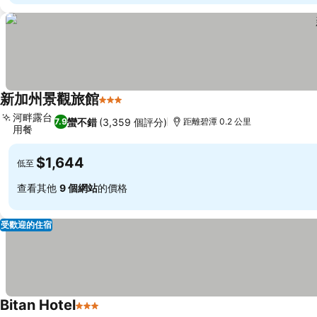
新加州景觀旅館
3 星級
河畔露台
蠻不錯
(3,359 個評分)
7.9
距離碧潭 0.2 公里
用餐
$1,644
低至
查看其他
9 個網站
的價格
受歡迎的住宿
Bitan Hotel
3 星級