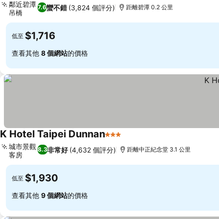
鄰近碧潭
蠻不錯
(3,824 個評分)
7.6
距離碧潭 0.2 公里
吊橋
$1,716
低至
查看其他
8 個網站
的價格
K Hotel Taipei Dunnan
3 星級
城市景觀
非常好
(4,632 個評分)
8.3
距離中正紀念堂 3.1 公里
客房
$1,930
低至
查看其他
9 個網站
的價格