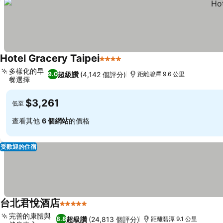
Hotel Gracery Taipei
4 星級
多樣化的早
超級讚
(4,142 個評分)
9.0
距離碧潭 9.6 公里
餐選擇
$3,261
低至
查看其他
6 個網站
的價格
受歡迎的住宿
台北君悅酒店
5 星級
完善的康體與
超級讚
(24,813 個評分)
8.8
距離碧潭 9.1 公里