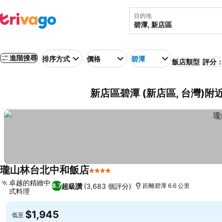
目的地
進階搜尋
排序方式
價格
碧潭
飯店類型
評分：
新店區碧潭 (新店區, 台灣)附
瓏山林台北中和飯店
4 星級
卓越的精緻中
超級讚
(3,683 個評分)
8.7
距離碧潭 6.6 公里
式料理
$1,945
低至