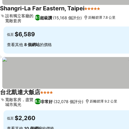
Shangri-La Far Eastern, Taipei
5 星級
設有獨立客廳的
超級讚
(15,168 個評分)
9.1
距離碧潭 7.8 公里
寬敞套房
$6,589
低至
查看其他
8 個網站
的價格
台北凱達大飯店
4 星級
寬敞客房，盡覽
非常好
(32,078 個評分)
8.2
距離碧潭 9.2 公里
城市風光
$2,260
低至
查看其他
10 個網站
的價格