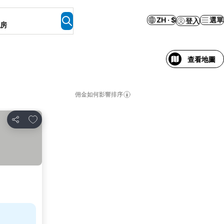
ZH · $
選單
登入
客房
查看地圖
佣金如何影響排序
加入我的最愛
分享