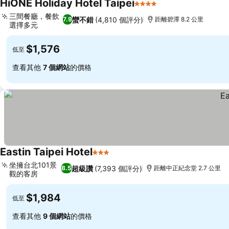
HiONE Holiday Hotel Taipei
4 星級
三間餐廳，餐飲
蠻不錯
(4,810 個評分)
7.9
距離碧潭 8.2 公里
選擇多元
$1,576
低至
查看其他
7 個網站
的價格
Eastin Taipei Hotel
3 星級
坐擁台北101景
超級讚
(7,393 個評分)
8.5
距離中正紀念堂 2.7 公里
觀的客房
$1,984
低至
查看其他
9 個網站
的價格