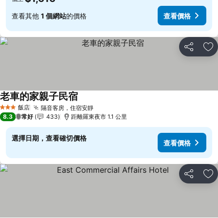
查看其他
1 個網站
的價格
查看價格
分享
加
老車的家親子民宿
飯店
隔音客房，住宿安靜
3 星級
8.3
非常好
433
距離羅東夜市 1.1 公里
選擇日期，查看確切價格
查看價格
分享
加