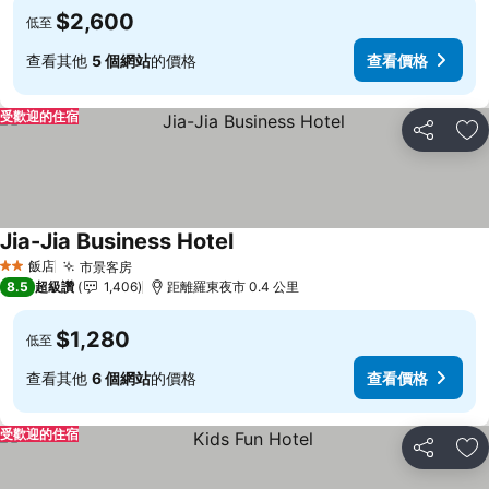
$2,600
低至
查看其他
5 個網站
的價格
查看價格
受歡迎的住宿
分享
加
Jia-Jia Business Hotel
飯店
市景客房
2 星級
8.5
超級讚
1,406
距離羅東夜市 0.4 公里
$1,280
低至
查看其他
6 個網站
的價格
查看價格
受歡迎的住宿
分享
加