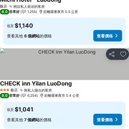
飯店
附設私人衛浴的客房
8.0
非常好
1,255
距離羅東夜市 0.5 公里
$1,140
低至
查看其他
6 個網站
的價格
查看價格
分享
加
CHECK inn Yilan LuoDong
飯店
附私人陽台的客房
3 星級
8.0
非常好
6,254
距離羅東夜市 0.4 公里
$1,041
低至
查看其他
7 個網站
的價格
查看價格