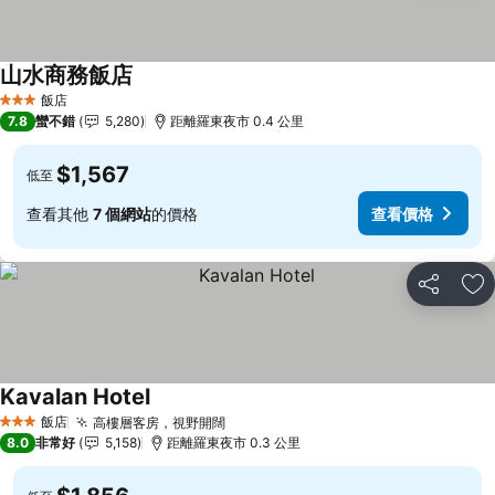
山水商務飯店
飯店
3 星級
7.8
蠻不錯
5,280
距離羅東夜市 0.4 公里
$1,567
低至
查看其他
7 個網站
的價格
查看價格
分享
加
Kavalan Hotel
飯店
高樓層客房，視野開闊
3 星級
8.0
非常好
5,158
距離羅東夜市 0.3 公里