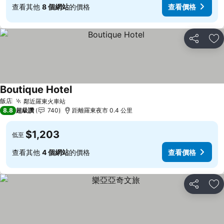
查看其他
8 個網站
的價格
查看價格
分享
加
Boutique Hotel
飯店
鄰近羅東火車站
8.8
超級讚
740
距離羅東夜市 0.4 公里
$1,203
低至
查看其他
4 個網站
的價格
查看價格
分享
加