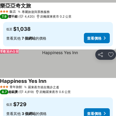
樂亞亞奇文旅
飯店
專屬旅遊與票務服務
3 星級
7.9
蠻不錯
4,420
距離羅東夜市 0.2 公里
$1,038
低至
查看其他
7 個網站
的價格
查看價格
受歡迎的住宿
分享
加
Happiness Yes Inn
青年旅館
羅東夜市就在幾步之遙
3 星級
8.7
超級讚
4,819
距離羅東夜市 0.6 公里
$729
低至
查看其他
3 個網站
的價格
查看價格