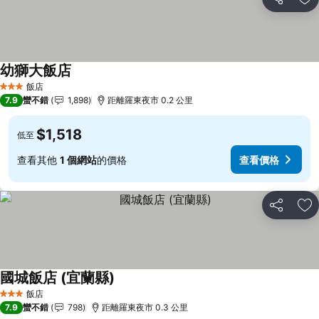
分享
加
幼獅大飯店
飯店
3 星級
7.9
蠻不錯
1,898
距離羅東夜市 0.2 公里
$1,518
低至
查看其他
1 個網站
的價格
查看價格
分享
加
國城飯店 (宜蘭縣)
飯店
3 星級
7.9
蠻不錯
798
距離羅東夜市 0.3 公里