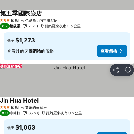
第五季國際旅店
飯店
色彩鮮明的主題客房
3 星級
8.7
超級讚
2,171
距離羅東夜市 0.5 公里
$1,273
低至
查看其他
7 個網站
的價格
查看價格
受歡迎的住宿
分享
加
Jin Hua Hotel
飯店
寬敞的家庭房
3 星級
8.0
非常好
3,759
距離羅東夜市 0.5 公里
$1,063
低至