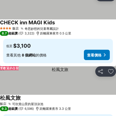
CHECK inn MAGI Kids
飯店
奇思妙想的兒童專屬設計
4 星級
8.7
超級讚
3,322
距離羅東夜市 0.5 公里
$3,100
低至
查看其他
8 個網站
的價格
查看價格
受歡迎的住宿
分享
加
松風文旅
飯店
可欣賞山景的屋頂泳池
9.3
超級讚
6,596
距離羅東夜市 3.3 公里