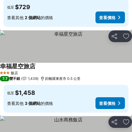
$729
低至
查看其他
2 個網站
的價格
查看價格
分享
加
幸福星空旅店
飯店
3 星級
7.7
蠻不錯
1,439
距離羅東夜市 0.5 公里
$1,458
低至
查看其他
3 個網站
的價格
查看價格
分享
加