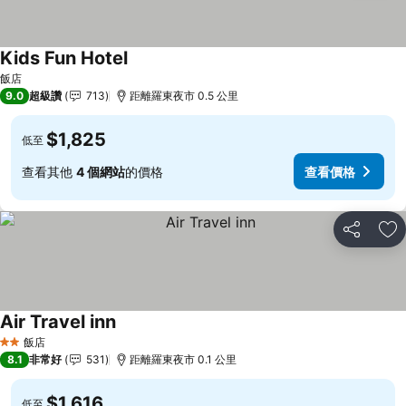
Kids Fun Hotel
飯店
9.0
超級讚
713
距離羅東夜市 0.5 公里
$1,825
低至
查看其他
4 個網站
的價格
查看價格
分享
加
Air Travel inn
飯店
2 星級
8.1
非常好
531
距離羅東夜市 0.1 公里
$1,616
低至