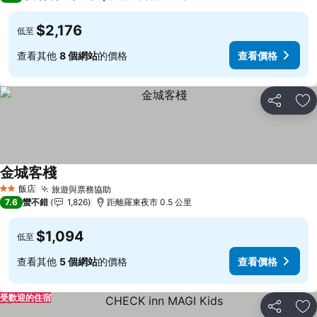
$2,176
低至
查看其他
8 個網站
的價格
查看價格
分享
加
金城客棧
飯店
旅遊與票務協助
2 星級
7.6
蠻不錯
1,826
距離羅東夜市 0.5 公里
$1,094
低至
查看其他
5 個網站
的價格
查看價格
受歡迎的住宿
分享
加