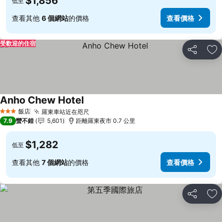
$1,856
低至
查看其他
6 個網站
的價格
查看價格
受歡迎的住宿
分享
加
Anho Chew Hotel
飯店
羅東車站近在咫尺
3 星級
7.9
蠻不錯
5,601
距離羅東夜市 0.7 公里
$1,282
低至
查看其他
7 個網站
的價格
查看價格
分享
加