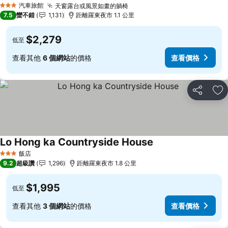
汽車旅館
天窗露台或風景如畫的躺椅
3 星級
7.5
蠻不錯
1,131
距離羅東夜市 1.1 公里
$2,279
低至
查看其他
6 個網站
的價格
查看價格
分享
加
Lo Hong ka Countryside House
飯店
3 星級
9.2
超級讚
1,296
距離羅東夜市 1.8 公里
$1,995
低至
查看其他
3 個網站
的價格
查看價格