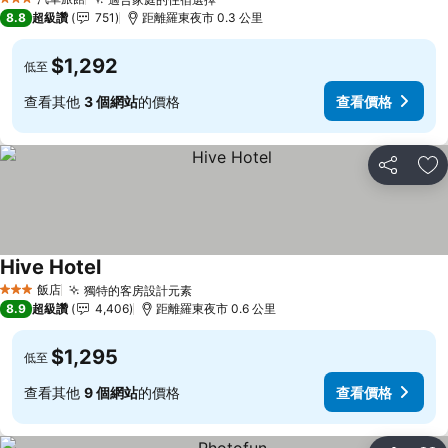
3 星級
8.8
超級讚
751
距離羅東夜市 0.3 公里
$1,292
低至
查看其他
3 個網站
的價格
查看價格
分享
加
Hive Hotel
飯店
獨特的客房設計元素
3 星級
8.9
超級讚
4,406
距離羅東夜市 0.6 公里
$1,295
低至
查看其他
9 個網站
的價格
查看價格