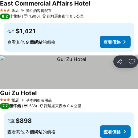
East Commercial Affairs Hotel
飯店
彈性的客房配置
3 星級
8.2
非常好
1,906
距離羅東夜市 0.5 公里
$1,421
低至
查看其他
9 個網站
的價格
查看價格
分享
加
Gui Zu Hotel
飯店
基本的衛浴用品
3 星級
7.7
蠻不錯
588
距離羅東夜市 0.4 公里
$898
低至
查看其他
3 個網站
的價格
查看價格