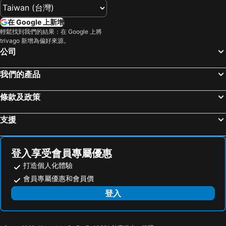
台北市立動物園
台北小巨蛋
松風文旅
Tian Long Hotel
在 Google 上新增
羅東夜市
Taipei 101
The Moment Hotel Yilan by Lakeshore
Yunoyado Onsen Hot Spring Hotel Deyang
輕鬆找到我們的結果：在 Google 上將
trivago 新增為偏好來源。
新竹內灣老街
南港站覽館
青池人文溫泉旅館
SIX FUKUN HOTEL
公司
嘉義車站
泰安溫泉
樂亞亞奇文旅
悅綠墅
士林夜市
宜蘭烏石港
Ruo Shui Hotspring Hotel
Orient Luxury Hotel-Jiaoxi
我們的產品
拉拉山
九族文化村
礁溪 21 號溫泉旅店
One Fukun Hotel
條款及政策
淡水老街
新竹火車站
幸福星空旅店
Fu Hsiang Hotel
烏來溫泉
饒河街觀光夜市
A-SAN Hot-Spring Hotel
YZ Spa house
支援
奧萬大森林遊樂區
月眉世界麗寶樂園
Sunlight-Horoyoi Homestay
Air Travel inn
合歡山
花蓮海洋公園
Aqua Night Market Homestay
Kapok Hotel & Resorts
登入享受會員專屬優惠
中壢車站
台中烏日高鐵站
Luodong Night Market - Micha
Smile Baby
打造個人化體驗
武嶺
景美捷運站
Long Cherng Hotel
樂哈哈羅東夜市親子民宿
會員專屬優惠和會員價
桃園火車站
廬山溫泉
藍晴庭
羅東夜市 工業Loft旅宿 Loft House
登入
礁溪車站
捷運圓山站
幼獅大飯店
Hsing Fu
桃園機場
羅東車站
Yilanluodongmicaiminsu-Dajimicai
Sofoni Castle