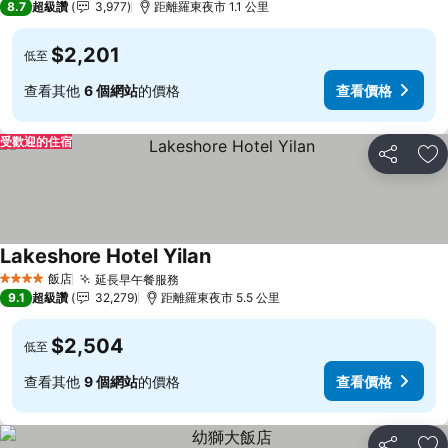
8.7
超級讚
3,977
距離羅東夜市 1.1 公里
$2,201
低至
查看其他
6 個網站
的價格
查看價格
受歡迎的住宿
分享
加
Lakeshore Hotel Yilan
飯店
延長早午餐服務
4 星級
9.1
超級讚
32,279
距離羅東夜市 5.5 公里
$2,504
低至
查看其他
9 個網站
的價格
查看價格