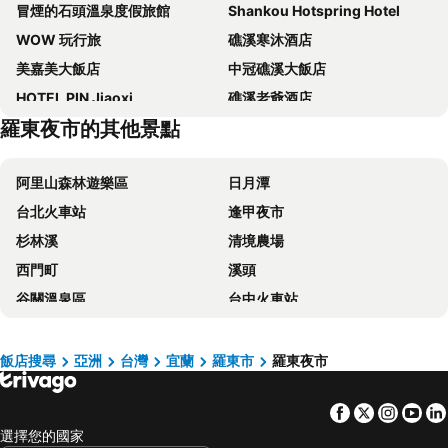
冒煙的石頭溫泉度假旅館
Shankou Hotspring Hotel
WOW 玩行旅
礁溪寒沐酒店
美嘉美大飯店
中冠礁溪大飯店
HOTEL PIN Jiaoxi
礁溪老爺酒店
羅東夜市的其他景點
山多利大飯店
Lakeshore Hotel Yilan
Kavalan Hotel
伯斯飯店
阿里山森林遊樂區
日月潭
麗翔溫泉客棧
58度溫泉湯苑會館
台北火車站
逢甲夜市
Seven Fukun Hotel
晶泉丰旅
杉林溪
清境農場
每日溫泉旅店
Lakeshore Hotel Suao
西門町
溪頭
川湯溫泉養生館
悅川酒店
谷關溫泉區
台中火車站
宜蘭礁溪香檳溫泉大飯店
Just Sleep Jiao Xi
太平山森林遊樂區
梨山
King Lo Tung Hotel
Fairytale Yi Su Hotspring Hotel
關子嶺溫泉
台中一中商圈
和斯頓精緻溫泉旅館
第五季國際旅店
飯店搜尋
亞洲
台灣
宜蘭
羅東市
羅東夜市
六福村主題遊樂園
武陵農場
佧美奧之湯
山水商務飯店
Facebook
Twitter
Insta
Yo
台灣桃園國際機場
九份
礁溪多愛溫泉會館
Anho Chew Hotel
選擇您的國家
北投溫泉
基隆廟口夜市
沐谷親子溫泉會館
香格里拉冬山河渡假飯店