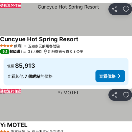
受歡迎的住宿
分享
加
Cuncyue Hot Spring Resort
飯店
五種多元的用餐體驗
4 星級
9.1
超級讚
33,466
距離羅東夜市 0.8 公里
$5,913
低至
查看其他
7 個網站
的價格
查看價格
受歡迎的住宿
分享
加
Yi MOTEL
汽車旅館
適合家庭的住宿選擇