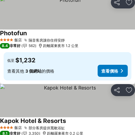
分享
加
Photofun
飯店
隔音客房讓你住得安靜
4 星級
8.4
非常好
562
距離羅東夜市 1.2 公里
$1,232
低至
查看其他
3 個網站
的價格
查看價格
分享
加
Kapok Hotel & Resorts
飯店
部分客房提供寬敞浴缸
4 星級
8.1
非常好
3,350
距離羅東夜市 0.2 公里