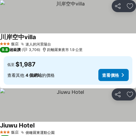
分享
加
川岸空中villa
飯店
迷人的河景陽台
3 星級
9.8
超級讚
3,706
距離羅東夜市 1.9 公里
$1,987
低至
查看其他
4 個網站
的價格
查看價格
分享
加
Jiuwu Hotel
飯店
俯瞰羅東運動公園
3 星級