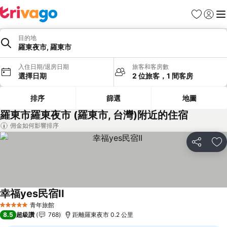
我的最愛
登入
選
目的地
羅東夜市, 羅東市
入住日期/退房日期
旅客和客房數
選擇日期
2 位旅客，1 間客房
排序
篩選
地圖
羅東市羅東夜市 (羅東市, 台灣)附近的住宿
佣金如何影響排序
分享
加
幸福yes民宿II
青年旅館
5 星級
8.5
超級讚
768
距離羅東夜市 0.2 公里