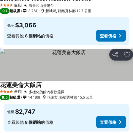
飯店
海景和山景陽台
4 星級
9.1
超級讚
3,761
新城鄉, 距離秀林鄉 12.7 公里
$3,066
低至
查看其他
8 個網站
的價格
查看價格
分享
加
花蓮美侖大飯店
飯店
多樣化的館內餐飲選擇
4 星級
8.5
超級讚
14,186
花蓮市, 距離秀林鄉 15.5 公里
$2,747
低至
查看其他
8 個網站
的價格
查看價格