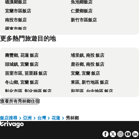
礁溪鄉飯店
魚池鄉飯店
東岸精緻商務旅館
Full Kind Hotel
宜蘭市區飯店
仁愛鄉飯店
凱悅精典旅店
True Friend Hotel
南投市飯店
新竹市區飯店
新格大飯店
花蓮合歡精緻商旅
羅東市飯店
花蓮麗格休閒飯店
Gaeavilla Resort
更多熱門旅遊目的地
亞馨文旅 YesHome Hotel
芒果旅店
Fu Lyu Inn
星晟棧渡假飯店
壽豐鄉, 花蓮 飯店
埔里鎮, 南投 飯店
仟台大飯店
The Moment Hotel Hualien by Lakeshore
頭城鎮, 宜蘭 飯店
鹿谷鄉, 南投 飯店
(太魯閣)立閣人文旅店
花蓮花漾夏卡爾民宿-無人民宿自助入住-包棟可烤肉可麻將
苗栗市區, 苗栗縣 飯店
宜蘭, 宜蘭 飯店
白色風車海景民宿
花蓮縣雅砌美學公寓
冬山鄉, 宜蘭 飯店
東區, 新竹地區 飯店
花東客棧
Hotel Lohas
彰化市區, 彰化地區 飯店
和平區, 台中地區 飯店
簡單生活景觀 l 看見幸福民宿
法格洛絲文旅
北區, 台中地區 飯店
五結鄉, 宜蘭 飯店
查看所有秀林鄉住宿
Mori Inn
Golden Sunshine
新店區, 新北市 飯店
瑞穗鄉, 花蓮 飯店
鐵道手作民宿
Moonlight Fengqing Homestay
飯店搜尋
亞洲
台灣
花蓮
秀林鄉
烏日區, 台中地區 飯店
蘇澳鎮, 宜蘭 飯店
Yunshuitangwenlu
費斯玻璃屋
關西鎮, 新竹地區 飯店
北屯區, 台中地區 飯店
Yun Xuan Cypress Gardens
Flower and Green Collection
Facebook
Twitter
Insta
Yo
三義鄉, 苗栗縣 飯店
新城鄉, 花蓮 飯店
Taroko Dan Aigle
The Greenery B&B