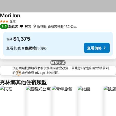
Mori Inn
飯店
3 星級
9.3
超級讚
163
新城鄉, 距離秀林鄉 11.2 公里
$1,375
低至
查看其他
6 個網站
的價格
查看價格
檢視更多
預訂網站提供給我們的價格隨時都會改變，因此您前往預訂網站後看到
的價格未必會與 trivago 上的相同。
秀林鄉其他住宿類型