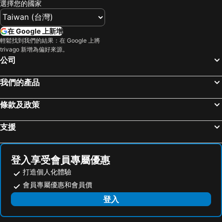
選擇您的國家
台中市區, 台中地區 飯店
花蓮市, 花蓮 飯店
Home Sweet Home
Isabelle 116
嘉義市區, 嘉義 飯店
魚池鄉, 南投 飯店
Hualien Pine
汎水淩山
在 Google 上新增
仁愛鄉, 南投 飯店
南投市, 南投 飯店
輕鬆找到我們的結果：在 Google 上將
Valley Silence B&B
Liwu Hotel Taroko
trivago 新增為偏好來源。
西屯區, 台中地區 飯店
台北市區, 台北 飯店
花蓮好好玩之臉都綠了民宿
Hai Chuan Bb
公司
高雄市區, 高雄地區 飯店
台南市區, 台南地區 飯店
Quality Stay Book Line
Good day
我們的產品
台東市區, 台東 飯店
恆春, 屏東 飯店
晶緻麗景-車站正對面-住宿兩晚送24小時免費機車 詳情請事先電話聯繫了解活動方案 每日限額三名
麗星大飯店
礁溪鄉, 宜蘭 飯店
日出香榭客棧
花蓮典藏花都頂級會館
條款及政策
Sunny Homestay
支援
登入享受會員專屬優惠
打造個人化體驗
會員專屬優惠和會員價
登入