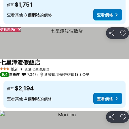
$1,751
低至
查看其他
3 個網站
的價格
查看價格
受歡迎的住宿
分享
加
七星潭渡假飯店
飯店
直通七星潭海灘
3 星級
9.4
超級讚
7,347
新城鄉, 距離秀林鄉 13.8 公里
$2,194
低至
查看其他
4 個網站
的價格
查看價格
分享
加