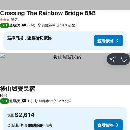
Crossing The Rainbow Bridge B&B
飯店
3 星級
9.1
超級讚
539
距離市中心 14.3 公里
選擇日期，查看確切價格
查看價格
分享
加
後山城寶民宿
民宿
9.1
超級讚
11
距離市中心 12.8 公里
$2,614
低至
查看其他
4 個網站
的價格
查看價格