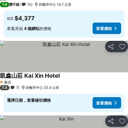
7.6
蠻不錯
10
距離市中心 14.7 公里
$4,377
低至
查看其他
4 個網站
的價格
查看價格
分享
加
凱鑫山莊 Kai Xin Hotel
飯店
1 星級
7.3
7
距離市中心 33.4 公里
選擇日期，查看確切價格
查看價格
分享
加