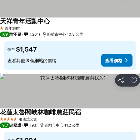
天祥青年活動中心
青年旅館
1 星級
7.9
蠻不錯
1,201
距離市中心 10.3 公里
$1,547
低至
查看其他
3 個網站
的價格
查看價格
分享
加
花蓮太魯閣峽林咖啡農莊民宿
服務式公寓
5 星級
9.7
超級讚
193
距離市中心 11.2 公里