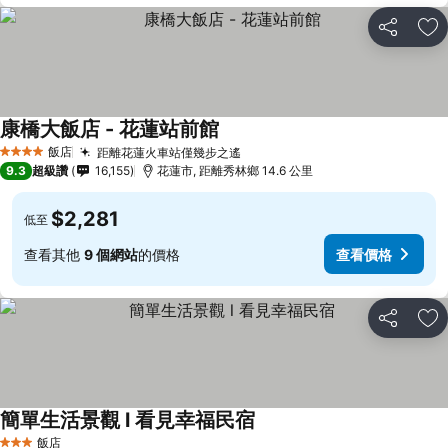
分享
加
康橋大飯店 - 花蓮站前館
飯店
距離花蓮火車站僅幾步之遙
4 星級
9.3
超級讚
16,155
花蓮市, 距離秀林鄉 14.6 公里
$2,281
低至
查看其他
9 個網站
的價格
查看價格
分享
加
簡單生活景觀 l 看見幸福民宿
飯店