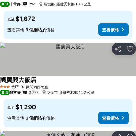
3 星級
8.3
非常好
294
新城鄉, 距離秀林鄉 10.6 公里
$1,672
低至
查看其他
3 個網站
的價格
查看價格
分享
加
國廣興大飯店
飯店
兩間內部餐廳
3 星級
8.4
非常好
3,777
花蓮市, 距離秀林鄉 14.2 公里
$1,290
低至
查看其他
6 個網站
的價格
查看價格