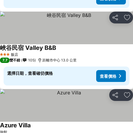
分享
加
峽谷民宿 Valley B&B
飯店
3 星級
7.7
蠻不錯
105
距離市中心 13.0 公里
選擇日期，查看確切價格
查看價格
分享
加
Azure Villa
旅館