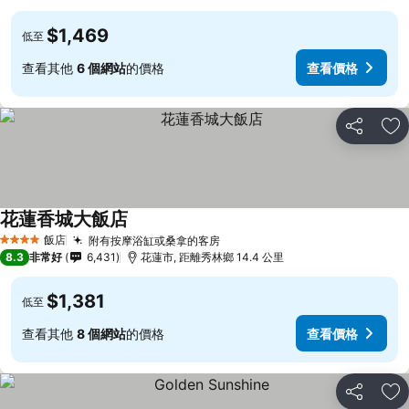
$1,469
低至
查看其他
6 個網站
的價格
查看價格
分享
加
花蓮香城大飯店
飯店
附有按摩浴缸或桑拿的客房
4 星級
8.3
非常好
6,431
花蓮市, 距離秀林鄉 14.4 公里
$1,381
低至
查看其他
8 個網站
的價格
查看價格
分享
加