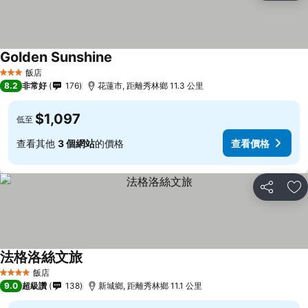
Golden Sunshine
飯店
3 星級
8.2
非常好
176
花蓮市, 距離秀林鄉 11.3 公里
$1,097
低至
查看其他
3 個網站
的價格
查看價格
分享
加
法格洛絲文旅
飯店
4 星級
9.0
超級讚
138
新城鄉, 距離秀林鄉 11.1 公里