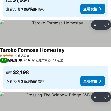
$1,994
低至
查看其他
3 個網站
的價格
查看價格
分享
加
Taroko Formosa Homestay
服務式公寓
5 星級
9.4
超級讚
208
距離市中心 11.9 公里
$2,198
低至
查看其他
3 個網站
的價格
查看價格
分享
加