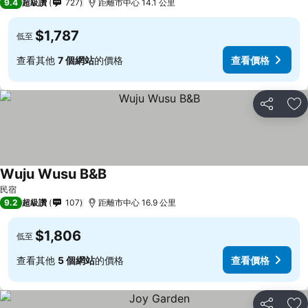
9.4
超級讚
727
距離市中心 14.1 公里
$1,787
低至
查看其他
7 個網站
的價格
查看價格
分享
加
Wuju Wusu B&B
民宿
9.2
超級讚
107
距離市中心 16.9 公里
$1,806
低至
查看其他
5 個網站
的價格
查看價格