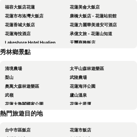
福容大飯店花蓮
花蓮美侖大飯店
花蓮市布洛灣大飯店
康橋大飯店 - 花蓮站前館
花蓮香城大飯店
花蓮力麗華美達安可酒店
花蓮海悅酒店
承億文旅 - 花蓮山知道
Lakeshore Hotel Hualien
天璽商務飯店
秀林鄉景點
花蓮富野渡假酒店
七星潭渡假飯店
國廣興大飯店
Shiny Ocean Hotel
清境農場
太平山森林遊樂區
Arsma Hotel
Lakeshore Hotel Hualien Taroko
梨山
武陵農場
Best Hotel
Lishiuan International Hotel
奧萬大森林遊樂區
花蓮海洋公園
藍天麗池飯店
Just Sleep Hualien Zhongzheng
武嶺
廬山溫泉
經典飯店
Finders Hotel Hualien Da-Tong
花蓮太魯閣國家公園
花蓮七星潭
Kadda Hotel
Hualien Holiday Hotel
熱門旅遊目的地
合歡山
宜蘭翠峰湖
花蓮百悅飯店
F HOTEL 花蓮站前館
花蓮鯉魚潭
花蓮天祥
Xiang Pin Hotel
回然慢時旅居
台中市區飯店
花蓮市飯店
花蓮慕谷慕魚
花蓮機場
together hotel Hualien Zhongshan
Hotel Les Champs Hualien