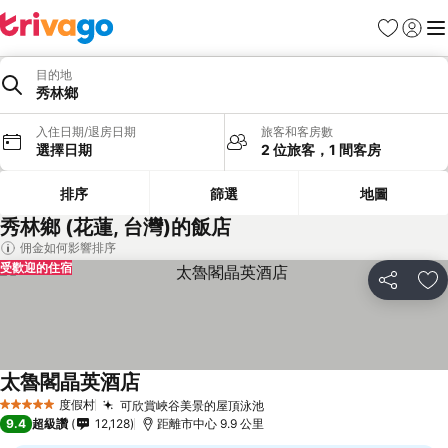
我的最愛
登入
選
目的地
秀林鄉
入住日期/退房日期
旅客和客房數
選擇日期
2 位旅客，1 間客房
排序
篩選
地圖
秀林鄉 (花蓮, 台灣)的飯店
佣金如何影響排序
受歡迎的住宿
分享
加
太魯閣晶英酒店
度假村
可欣賞峽谷美景的屋頂泳池
5 星級
9.4
超級讚
12,128
距離市中心 9.9 公里