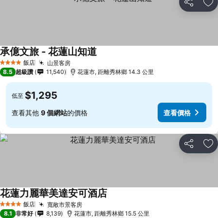
分享
加
承億文旅 - 花蓮山知道
飯店
山景客房
4 星級
8.5
超級讚
11,540
花蓮市, 距離秀林鄉 14.3 公里
$1,295
低至
查看其他
9 個網站
的價格
查看價格
分享
加
花蓮力麗華美達安可酒店
飯店
寬敞市景客房
4 星級
8.1
非常好
8,139
花蓮市, 距離秀林鄉 15.5 公里