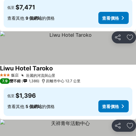
$7,471
低至
查看其他
9 個網站
的價格
查看價格
分享
加
Liwu Hotel Taroko
飯店
壯麗的河流與山景
3 星級
7.9
蠻不錯
1,386
距離市中心 12.7 公里
$1,396
低至
查看其他
5 個網站
的價格
查看價格
分享
加