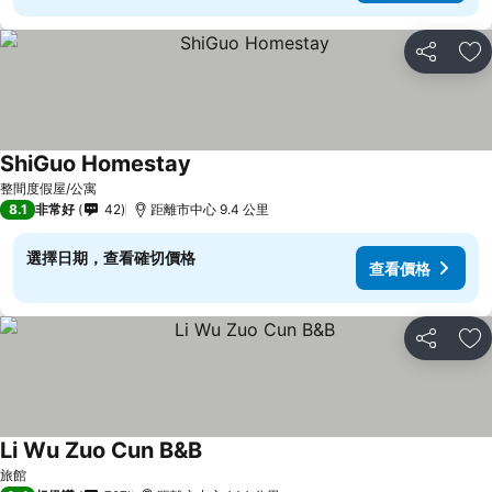
分享
加
ShiGuo Homestay
整間度假屋/公寓
8.1
非常好
42
距離市中心 9.4 公里
選擇日期，查看確切價格
查看價格
分享
加
Li Wu Zuo Cun B&B
旅館