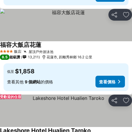
分享
加
福容大飯店花蓮
飯店
屋頂戶外游泳池
4 星級
8.5
超級讚
13,211
花蓮市, 距離秀林鄉 16.2 公里
$1,858
低至
查看其他
9 個網站
的價格
查看價格
受歡迎的住宿
分享
加
Lakeshore Hotel Hualien Taroko