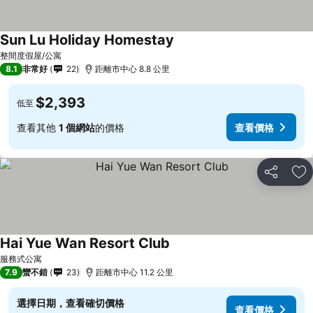
Sun Lu Holiday Homestay
整間度假屋/公寓
8.1
非常好
22
距離市中心 8.8 公里
$2,393
低至
查看其他
1 個網站
的價格
查看價格
分享
加
Hai Yue Wan Resort Club
服務式公寓
7.9
蠻不錯
23
距離市中心 11.2 公里
選擇日期，查看確切價格
查看價格