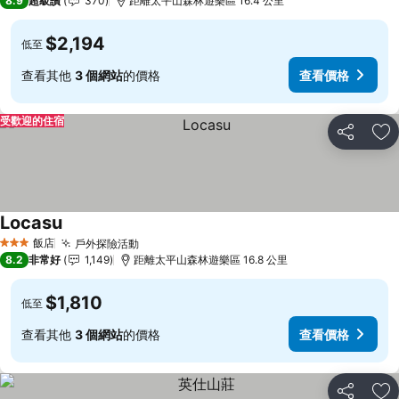
8.9
超級讚
370
距離太平山森林遊樂區 16.4 公里
$2,194
低至
查看其他
3 個網站
的價格
查看價格
受歡迎的住宿
分享
加
Locasu
查看價格
飯店
戶外探險活動
查看價格
3 星級
8.2
非常好
1,149
距離太平山森林遊樂區 16.8 公里
$1,810
低至
查看其他
3 個網站
的價格
查看價格