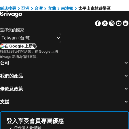
關子嶺溫泉
台中一中商圈
飯店搜尋
亞洲
台灣
宜蘭
南澳鄉
太平山森林遊樂區
六福村主題遊樂園
武陵農場
Facebook
Twitter
Insta
Yo
台灣桃園國際機場
九份
選擇您的國家
北投溫泉
基隆廟口夜市
台北市立動物園
台北小巨蛋
在 Google 上新增
羅東夜市
Taipei 101
輕鬆找到我們的結果：在 Google 上將
trivago 新增為偏好來源。
新竹內灣老街
南港站覽館
公司
嘉義車站
泰安溫泉
台東車站
士林夜市
我們的產品
宜蘭烏石港
拉拉山
條款及政策
九族文化村
淡水老街
新竹火車站
烏來溫泉
支援
饒河街觀光夜市
奧萬大森林遊樂區
月眉世界麗寶樂園
合歡山
登入享受會員專屬優惠
花蓮海洋公園
中壢車站
打造個人化體驗