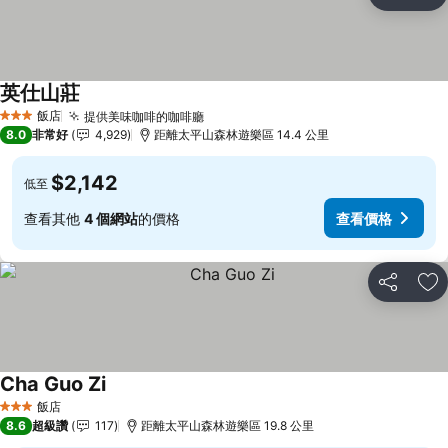
分享
加
英仕山莊
查看價格
飯店
提供美味咖啡的咖啡廳
查看價格
3 星級
8.0
非常好
4,929
距離太平山森林遊樂區 14.4 公里
$2,142
低至
查看其他
4 個網站
的價格
查看價格
分享
加
Cha Guo Zi
查看價格
飯店
3 星級
8.6
超級讚
117
距離太平山森林遊樂區 19.8 公里