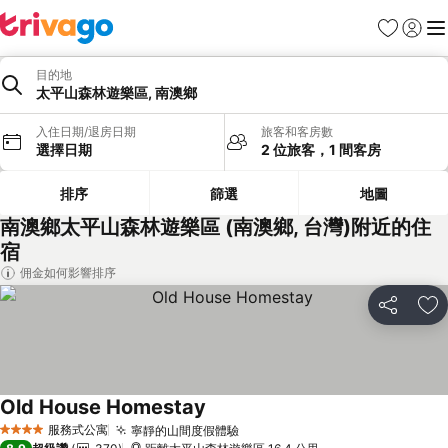
我的最愛
登入
選
目的地
太平山森林遊樂區, 南澳鄉
入住日期/退房日期
旅客和客房數
選擇日期
2 位旅客，1 間客房
排序
篩選
地圖
南澳鄉太平山森林遊樂區 (南澳鄉, 台灣)附近的住
宿
佣金如何影響排序
分享
加
Old House Homestay
查看價格
服務式公寓
寧靜的山間度假體驗
查看價格
4 星級