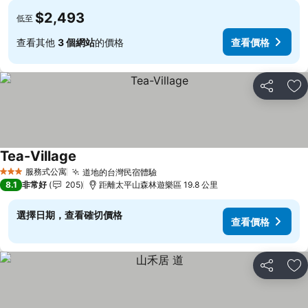
$2,493
低至
查看其他
3 個網站
的價格
查看價格
分享
加
Tea-Village
查看價格
服務式公寓
道地的台灣民宿體驗
查看價格
3 星級
8.1
非常好
205
距離太平山森林遊樂區 19.8 公里
選擇日期，查看確切價格
查看價格
分享
加