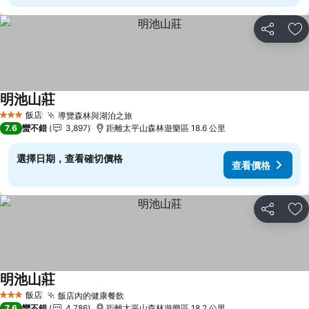
分享
加
明池山莊
查看價格
飯店
導覽森林與湖泊之旅
查看價格
3 星級
7.6
蠻不錯
3,897
距離太平山森林遊樂區 18.6 公里
選擇日期，查看確切價格
查看價格
分享
加
明池山莊
查看價格
飯店
飯店內的健康餐飲
查看價格
3 星級
7.6
蠻不錯
4,786
距離太平山森林遊樂區 18.2 公里