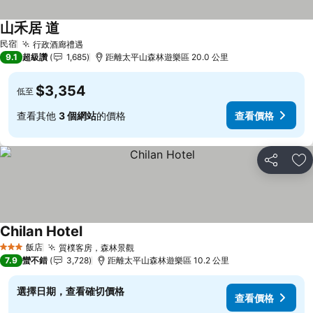
山禾居 道
查看價格
民宿
行政酒廊禮遇
查看價格
9.1
超級讚
1,685
距離太平山森林遊樂區 20.0 公里
$3,354
低至
查看其他
3 個網站
的價格
查看價格
分享
加
Chilan Hotel
查看價格
飯店
質樸客房，森林景觀
查看價格
3 星級
7.9
蠻不錯
3,728
距離太平山森林遊樂區 10.2 公里
選擇日期，查看確切價格
查看價格