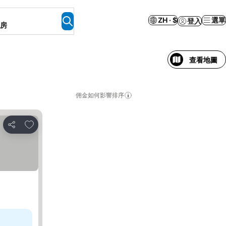
ZH · $
選單
登入
客房
查看地圖
佣金如何影響排序
加入我的最愛
分享