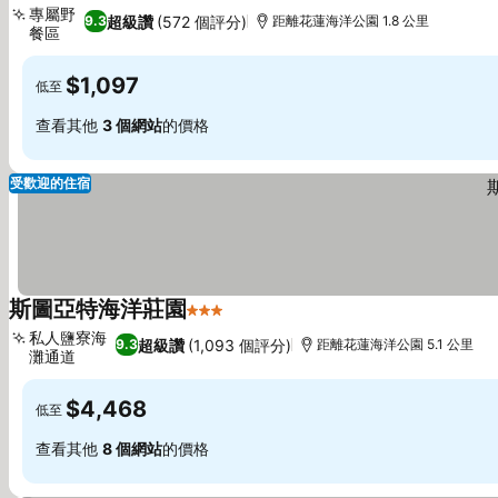
專屬野
超級讚
(572 個評分)
9.3
距離花蓮海洋公園 1.8 公里
餐區
$1,097
低至
查看其他
3 個網站
的價格
受歡迎的住宿
斯圖亞特海洋莊園
3 星級
私人鹽寮海
超級讚
(1,093 個評分)
9.3
距離花蓮海洋公園 5.1 公里
灘通道
$4,468
低至
查看其他
8 個網站
的價格