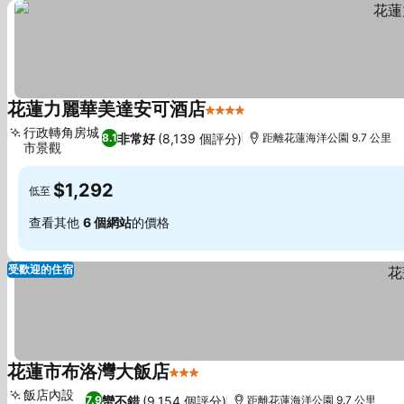
花蓮力麗華美達安可酒店
4 星級
行政轉角房城
非常好
(8,139 個評分)
8.1
距離花蓮海洋公園 9.7 公里
市景觀
$1,292
低至
查看其他
6 個網站
的價格
受歡迎的住宿
花蓮市布洛灣大飯店
3 星級
飯店內設
蠻不錯
(9,154 個評分)
7.9
距離花蓮海洋公園 9.7 公里