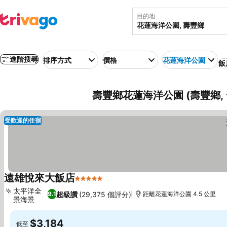
目的地
進階搜尋
排序方式
價格
花蓮海洋公園
飯
壽豐鄉花蓮海洋公園 (壽豐鄉,
受歡迎的住宿
遠雄悅來大飯店
5 星級
太平洋全
超級讚
(29,375 個評分)
9.1
距離花蓮海洋公園 4.5 公里
景海景
$3,184
低至