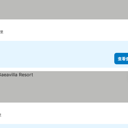
公里
查看
里