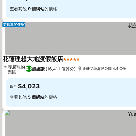
查看其他
9 個網站
的價格
受歡迎的住宿
花蓮理想大地渡假飯店
5 星級
專屬寵物
超級讚
(16,411 個評分)
8.9
距離花蓮海洋公園 4.4 公里
樂園
$4,023
低至
查看其他
5 個網站
的價格