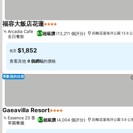
福容大飯店花蓮
4 星級
Arcadia Café
超級讚
(13,211 個評分)
8.5
距離花蓮海洋公園 13.6 
全日餐飲
$1,852
低至
查看其他
9 個網站
的價格
受歡迎的住宿
Gaeavilla Resort
4 星級
Essence 23 香
超級讚
(4,004 個評分)
8.7
距離花蓮海洋公園 5.6 公
草園餐廳