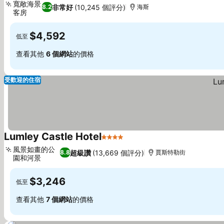
寬敞海景
非常好
(10,245 個評分)
8.2
海斯
客房
$4,592
低至
查看其他
6 個網站
的價格
受歡迎的住宿
Lumley Castle Hotel
4 星級
風景如畫的公
超級讚
(13,669 個評分)
8.8
賈斯特勒街
園和河景
$3,246
低至
查看其他
7 個網站
的價格