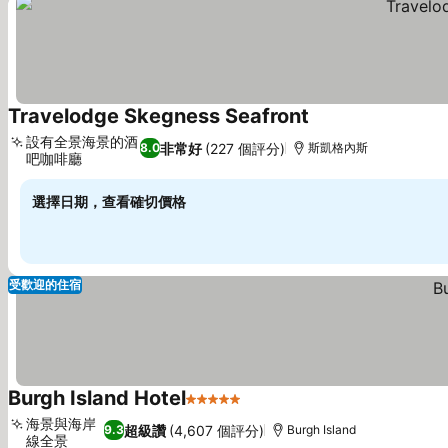
Travelodge Skegness Seafront
設有全景海景的酒
非常好
(227 個評分)
8.0
斯凱格內斯
吧咖啡廳
選擇日期，查看確切價格
受歡迎的住宿
Burgh Island Hotel
5 星級
海景與海岸
超級讚
(4,607 個評分)
9.3
Burgh Island
線全景