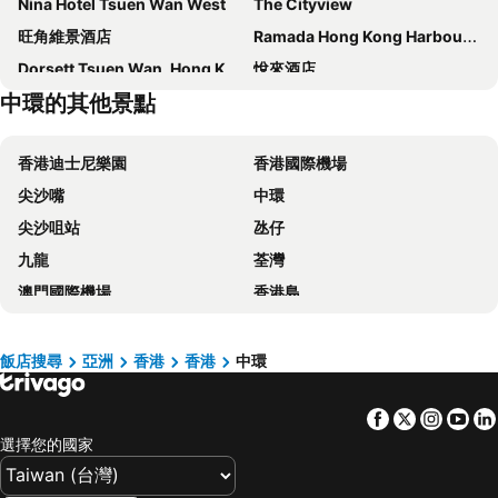
Nina Hotel Tsuen Wan West
The Cityview
旺角維景酒店
Ramada Hong Kong Harbour View
Dorsett Tsuen Wan, Hong Kong
悅來酒店
中環的其他景點
華逸酒店
龍堡國際酒店
九龍維景酒店
港青 -香港基督教青年會
香港迪士尼樂園
香港國際機場
旭逸酒店‧旺角
富豪九龍酒店
尖沙嘴
中環
Lodgewood by Nina Hospitality Mong Kok
富薈尚乘上環酒店
尖沙咀站
氹仔
帝景飯店
香港百樂酒店
九龍
荃灣
香港華大盛品酒店 (貝斯特韋斯特成員酒店)
Hong Kong Disneyland Hotel
澳門國際機場
香港島
最佳盛品酒店尖沙咀 (貝斯特韋斯特成員酒店)
Dorsett Mongkok, Hong Kong
福田區
紅磡
香港康得思酒店 (舊稱香港旺角朗豪酒店)
Eaton Hk
葡京娛樂場
屯門
九龍酒店
青逸酒店
飯店搜尋
亞洲
香港
香港
中環
維多利亞港
珠海拱北汽車客運站
麗豪酒店
Holiday Inn Golden Mile Hong Kong By Ihg
Facebook
Twitter
Insta
Yo
東涌
沙田
馬哥孛羅香港酒店
Charterhouse Causeway Bay
選擇您的國家
羅湖口岸
越秀區
彌敦酒店
恒豐酒店
南山區
海珠區
君怡酒店
Nina Hotel Causeway Bay