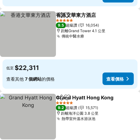
香港文華東方酒店
分享
加入我的最愛
查看價格
5 星級
9.5
超級讚
16,054
距離Grand Tower 4.1 公里
傳統中醫水療
查看價格
$22,311
低至
查看其他
7 個網站
的價格
查看價格
Grand Hyatt Hong Kong
分享
加入我的最愛
查
5 星級
9.2
超級讚
15,571
距離海洋公園 3.8 公里
熱帶室外溫水游泳池
查看價格