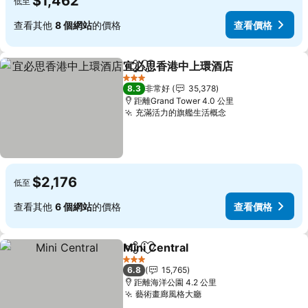
$1,462
低至
查看其他
8 個網站
的價格
查看價格
宜必思香港中上環酒店
分享
加入我的最愛
查看
3 星級
8.3
非常好
35,378
距離Grand Tower 4.0 公里
充滿活力的旗艦生活概念
查看價格
$2,176
低至
查看其他
6 個網站
的價格
查看價格
Mini Central
分享
加入我的最愛
查看價格
3 星級
6.8
15,765
距離海洋公園 4.2 公里
藝術畫廊風格大廳
查看價格