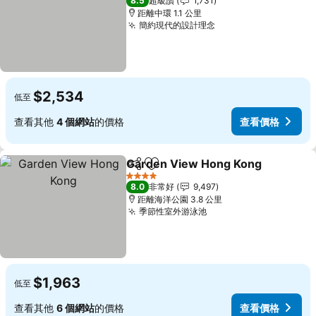
8.5
超級讚
1,731
距離中環 1.1 公里
簡約現代的設計理念
查看價格
$2,534
低至
查看其他
4 個網站
的價格
查看價格
Garden View Hong Kong
分享
加入我的最愛
4 星級
8.0
非常好
9,497
距離海洋公園 3.8 公里
季節性室外游泳池
查看價格
$1,963
低至
查看其他
6 個網站
的價格
查看價格