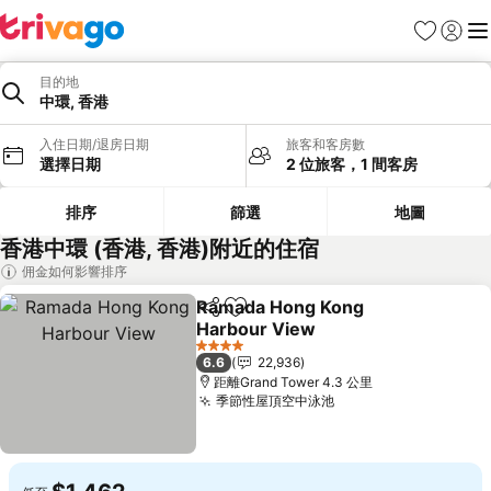
我的最愛
登入
選
目的地
中環, 香港
入住日期/退房日期
旅客和客房數
選擇日期
2 位旅客，1 間客房
排序
篩選
地圖
香港中環 (香港, 香港)附近的住宿
佣金如何影響排序
Ramada Hong Kong
分享
加入我的最愛
Harbour View
查看價格
4 星級
6.6
22,936
距離Grand Tower 4.3 公里
季節性屋頂空中泳池
查看價格