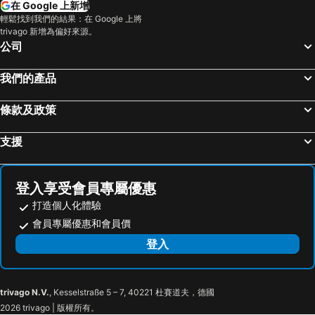
在 Google 上新增
九龍站
水舞間
Dorsett Kwun Tong, Hong Kong
iclub Sheung Wan Hotel
輕鬆找到我們的結果：在 Google 上將
trivago 新增為偏好來源。
蘭桂坊
Wan Chai Metro Station
Mini Central
Grand Bay View Hotel
公司
大三巴牌坊
福田口岸
歷山酒店
香港銅鑼灣迷你酒店
珠海長隆國際海洋度假區
東門步行街
富薈馬頭圍酒店
Dorsett Wanchai
我們的產品
天河區
羅湖
香港珀麗酒店
千禧新世界香港酒店
條款及政策
將軍澳
觀塘
Silka Tsuen Wan, Hong Kong
Harbour Plaza 8 Degrees
廟街夜市
廣州白雲國際機場
Hotel Ease Tsuen Wan
皇家太平洋酒店
支援
Causeway Bay Metro Station
朗豪坊
香港文華東方酒店
The Landmark Mandarin Oriental, Hong Kong
海洋公園
深圳寶安國際機場
Butterfly on LKF, Central
中環．石板街酒店
登入享受會員專屬優惠
九龍城
澳門漁人碼頭
Ovolo Central
Butterfly on Wellington
打造個人化體驗
廣州站
深水埗區
The Murray, Hong Kong, a Niccolo Hotel
香港四季酒店
會員專屬優惠和會員價
廣州東站
Mong Kok Metro Station
木的地酒店 - 中環店
Lan Kwai Fong Hotel @ Kau U Fong
登入
新界
嘉湖山莊
宏基國際賓館
One96
澳門舊城區
廣州天河城購物中心
普特曼酒店
Garden View Hong Kong
trivago N.V.
, Kesselstraße 5 – 7, 40221 杜賽道夫，德國
匯豐銀行大廈
Hong Kong Metro Station
The Mercer
眠舍 - 膠囊旅舍
2026 trivago | 版權所有。