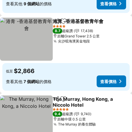
查看其他
9 個網站
的價格
查看價格
港青 -香港基督教青年會
分享
加入我的最愛
查看
4 星級
8.7
超級讚
17,438
距離Grand Tower 2.5 公里
尖沙咀海濱黃金地段
查看價格
$2,866
低至
查看其他
7 個網站
的價格
查看價格
The Murray, Hong Kong, a
分享
加入我的最愛
Niccolo Hotel
查看價格
5 星級
9.4
超級讚
9,740
距離中環 0.5 公里
The Murray 的養生體驗
查看價格