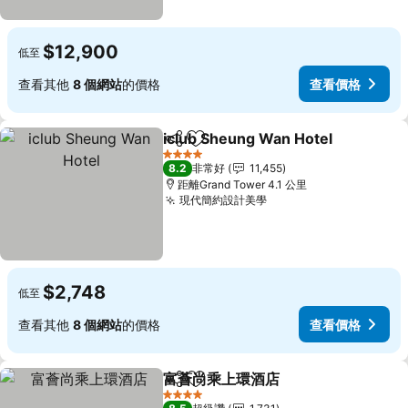
$12,900
低至
查看其他
8 個網站
的價格
查看價格
iclub Sheung Wan Hotel
分享
加入我的最愛
查
4 星級
8.2
非常好
11,455
距離Grand Tower 4.1 公里
現代簡約設計美學
查看價格
$2,748
低至
查看其他
8 個網站
的價格
查看價格
富薈尚乘上環酒店
分享
加入我的最愛
查看價格
4 星級