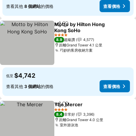
查看其他
8 個網站
的價格
查看價格
Motto by Hilton Hong
分享
加入我的最愛
Kong SoHo
查看價格
4 星級
8.9
超級讚
4,577
距離Grand Tower 4.1 公里
巧妙的客房收納方案
查看價格
$4,742
低至
查看其他
3 個網站
的價格
查看價格
The Mercer
分享
加入我的最愛
查看價格
4 星級
8.4
非常好
3,396
距離Grand Tower 4.0 公里
室外游泳池
查看價格