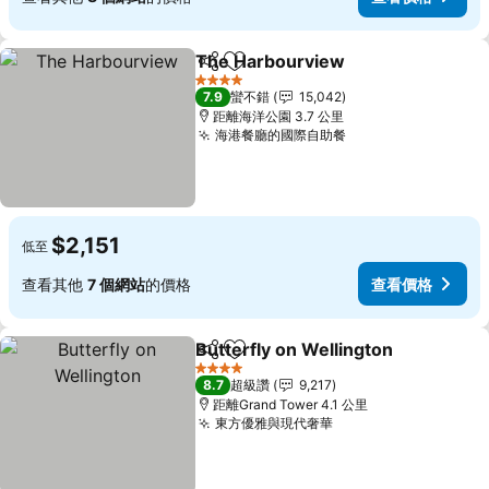
The Harbourview
分享
加入我的最愛
查看價格
4 星級
7.9
蠻不錯
15,042
距離海洋公園 3.7 公里
海港餐廳的國際自助餐
查看價格
$2,151
低至
查看其他
7 個網站
的價格
查看價格
Butterfly on Wellington
分享
加入我的最愛
查
4 星級
8.7
超級讚
9,217
距離Grand Tower 4.1 公里
東方優雅與現代奢華
查看價格