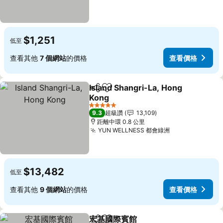
$1,251
低至
查看其他
7 個網站
的價格
查看價格
Island Shangri-La, Hong
分享
加入我的最愛
Kong
查看價格
5 星級
9.3
超級讚
13,109
距離中環 0.8 公里
YUN WELLNESS 都會綠洲
查看價格
$13,482
低至
查看其他
9 個網站
的價格
查看價格
宏基國際賓館