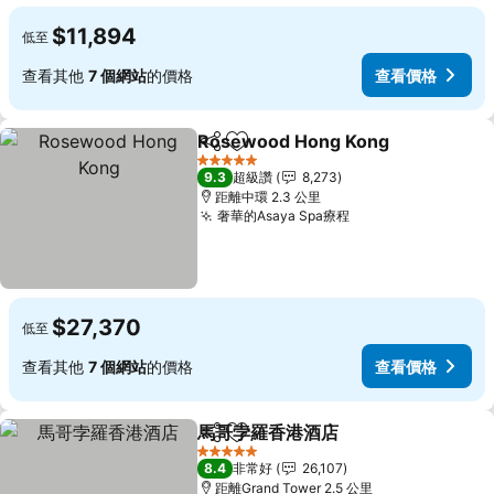
$11,894
低至
查看其他
7 個網站
的價格
查看價格
Rosewood Hong Kong
分享
加入我的最愛
查
5 星級
9.3
超級讚
8,273
距離中環 2.3 公里
奢華的Asaya Spa療程
查看價格
$27,370
低至
查看其他
7 個網站
的價格
查看價格
馬哥孛羅香港酒店
分享
加入我的最愛
查看價格
5 星級
8.4
非常好
26,107
距離Grand Tower 2.5 公里