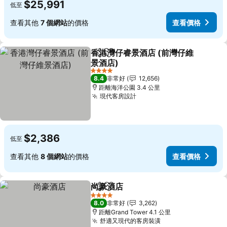
$25,991
低至
查看其他
7 個網站
的價格
查看價格
香港灣仔睿景酒店 (前灣仔維
分享
加入我的最愛
景酒店)
查看價格
4 星級
8.4
非常好
12,656
距離海洋公園 3.4 公里
現代客房設計
查看價格
$2,386
低至
查看其他
8 個網站
的價格
查看價格
尚豪酒店
分享
加入我的最愛
查看價格
4 星級
8.0
非常好
3,262
距離Grand Tower 4.1 公里
舒適又現代的客房裝潢
查看價格