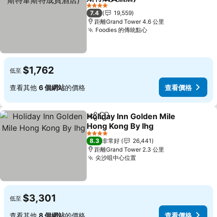
查看價格
4 星級
7.4
19,559
距離Grand Tower 4.6 公里
Foodies 的傳統點心
查看價格
$1,762
低至
查看其他
6 個網站
的價格
查看價格
Holiday Inn Golden Mile
分享
加入我的最愛
Hong Kong By Ihg
查看價格
4 星級
8.3
非常好
26,441
距離Grand Tower 2.3 公里
尖沙咀中心位置
查看價格
$3,301
低至
查看其他
8 個網站
的價格
查看價格