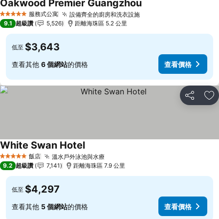
Oakwood Premier Guangzhou
查看價格
服務式公寓
設備齊全的廚房和洗衣設施
查看價格
5 星級
9.1
超級讚
5,526
距離海珠區 5.2 公里
$3,643
低至
查看其他
6 個網站
的價格
查看價格
分享
加
White Swan Hotel
查看價格
飯店
溫水戶外泳池與水療
查看價格
5 星級
9.2
超級讚
7,141
距離海珠區 7.9 公里
$4,297
低至
查看其他
5 個網站
的價格
查看價格