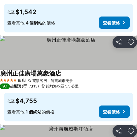
$1,542
低至
查看其他
4 個網站
的價格
查看價格
分享
加
廣州正佳廣場萬豪酒店
查看價格
飯店
寬敞客房，飽覽城市美景
查看價格
5 星級
9.1
超級讚
7,113
距離海珠區 5.5 公里
$4,755
低至
查看其他
1 個網站
的價格
查看價格
分享
加