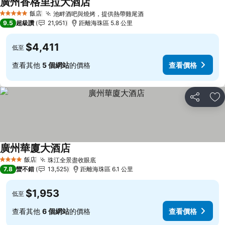
廣州香格里拉大酒店
查看價格
飯店
池畔酒吧與燒烤，提供熱帶雞尾酒
查看價格
5 星級
9.5
超級讚
21,951
距離海珠區 5.8 公里
$4,411
低至
查看其他
5 個網站
的價格
查看價格
分享
加
廣州華廈大酒店
查看價格
飯店
珠江全景盡收眼底
查看價格
4 星級
7.8
蠻不錯
13,525
距離海珠區 6.1 公里
$1,953
低至
查看其他
6 個網站
的價格
查看價格