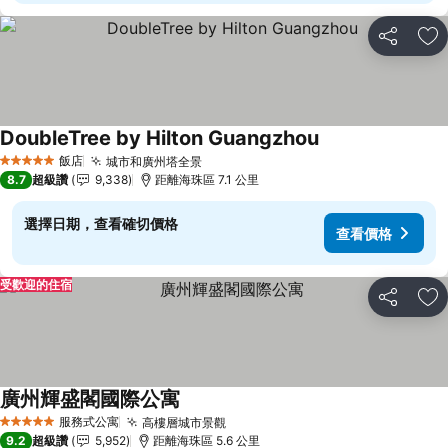
分享
加
DoubleTree by Hilton Guangzhou
查看價格
飯店
城市和廣州塔全景
查看價格
5 星級
8.7
超級讚
9,338
距離海珠區 7.1 公里
選擇日期，查看確切價格
查看價格
受歡迎的住宿
分享
加
廣州輝盛閣國際公寓
查看價格
服務式公寓
高樓層城市景觀
查看價格
5 星級
9.2
超級讚
5,952
距離海珠區 5.6 公里