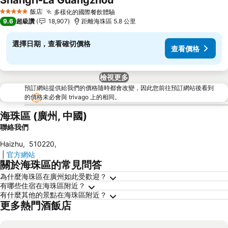
Shangri-La Guangzhou
查看價格
飯店
多樣化的國際餐飲體驗
查看價格
5 星級
9.6
超級讚
18,907
距離海珠區 5.8 公里
選擇日期，查看確切價格
查看價格
檢視更多
預訂網站提供給我們的價格隨時都會改變，因此您前往預訂網站後看到
的價格未必會與 trivago 上的相同。
海珠區 (廣州, 中國)
聯絡我們
Haizhu
,
510220
,
|
官方網站
關於海珠區的常見問答
為什麼海珠區在廣州如此受歡迎？
有哪些住宿在海珠區附近？
有什麼其他的景點在海珠區附近？
更多熱門酒飯店