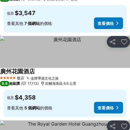
$3,547
低至
查看其他
7 個網站
的價格
查看價格
分享
加
廣州花園酒店
查看價格
飯店
金牌導遊文化之旅
查看價格
5 星級
8.9
超級讚
17,113
距離海珠區 6.6 公里
$4,358
低至
查看其他
5 個網站
的價格
查看價格
分享
加