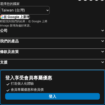
選擇您的國家
羅湖口岸
越秀區
JI Hotel Guangzhou Tianhe East Railway Station
DoubleTree by Hilton Guangzhou
南山區
海珠區
Hampton By Hilton Guangzhou Railway Station
Crowne Plaza Guangzhou City Centre By Ihg
在 Google 上新增
水舞間
九龍站
Guangzhou Marriott Hotel Baiyun
廣州東圃合景福朋喜來登酒店
輕鬆找到我們的結果：在 Google 上將
trivago 新增為偏好來源。
蘭桂坊
Wan Chai Metro Station
Baiyun Hotel Guangzhou
Park Hyatt Guangzhou
公司
大三巴牌坊
珠海長隆國際海洋度假區
廣州文華東方酒店
Imperial Traders Elong Hotel
福田口岸
天河區
Elegant Hotel Guangzhou Zhujiang New Town Canton Tower
Mehood Lestie Hotel
我們的產品
東門步行街
羅湖
Yihe Hotel Ouzhuang
廣州麗柏國際酒店
條款及政策
將軍澳
觀塘
Ascott Guangzhou
White Swan Hotel
廟街夜市
廣州白雲國際機場
Soluxe Hotel Guangzhou
Royal River Apartment
支援
Causeway Bay Metro Station
深圳寶安國際機場
Insail Hotels (Pazhou Exhibition Center KeCun Metro Station Dunhe Road Branch Guangzhou)
Somerset Haizhu Centre Guangzhou
朗豪坊
海洋公園
Paco Hotel Datang Metro Guangzhou
The Royal Garden Hotel Guangzhou
登入享受會員專屬優惠
九龍城
澳門漁人碼頭
Pearl River International Hotel
Yuan Hong Hotel Pazhou Branch
打造個人化體驗
廣州站
廣州東站
廣州0五大酒店
她他會酒店公寓（廣州珠江新岸店）
會員專屬優惠和會員價
深水埗區
新界
Atour Light Hotel Guangzhou Pazhou Exhibition Canton Tower Subway Station
Vienna 3 Best Hotel Guangzhou Guangzhou Tower
登入
Mong Kok Metro Station
嘉湖山莊
Licheng Meidu - Guangzhou Tower Subway Station Pazhou Exhibition Store
Hotel Pazhou Guangzhou