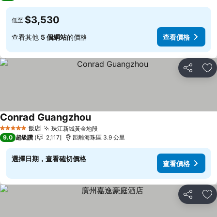
$3,530
低至
查看其他
5 個網站
的價格
查看價格
分享
加
Conrad Guangzhou
查看價格
飯店
珠江新城黃金地段
查看價格
5 星級
9.0
超級讚
2,117
距離海珠區 3.9 公里
選擇日期，查看確切價格
查看價格
分享
加