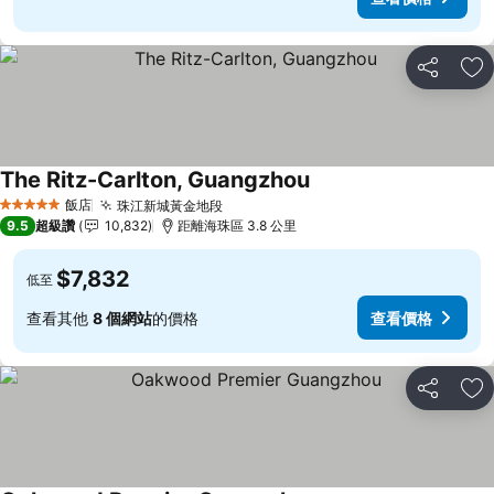
分享
加
The Ritz-Carlton, Guangzhou
查看價格
飯店
珠江新城黃金地段
查看價格
5 星級
9.5
超級讚
10,832
距離海珠區 3.8 公里
$7,832
低至
查看其他
8 個網站
的價格
查看價格
分享
加