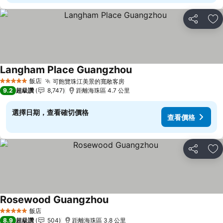
分享
加
Langham Place Guangzhou
查看價格
飯店
可飽覽珠江美景的寬敞客房
查看價格
5 星級
9.2
超級讚
8,747
距離海珠區 4.7 公里
選擇日期，查看確切價格
查看價格
分享
加
Rosewood Guangzhou
查看價格
飯店
5 星級
8.9
超級讚
504
距離海珠區 3.8 公里