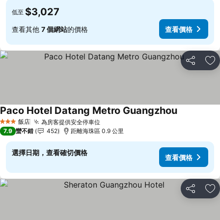
$3,027
低至
查看其他
7 個網站
的價格
查看價格
分享
加
Paco Hotel Datang Metro Guangzhou
查看價格
飯店
為房客提供安全停車位
查看價格
3 星級
7.9
蠻不錯
452
距離海珠區 0.9 公里
選擇日期，查看確切價格
查看價格
分享
加