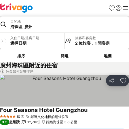
我的最愛
登入
選
目的地
海珠區, 廣州
入住日期/退房日期
旅客和客房數
選擇日期
2 位旅客，1 間客房
排序
篩選
地圖
廣州海珠區附近的住宿
佣金如何影響排序
分享
加
Four Seasons Hotel Guangzhou
查看價格
飯店
鄰近文化地標的絕佳位置
查看價格
5 星級
9.5
超級讚
12,706
距離海珠區 3.8 公里