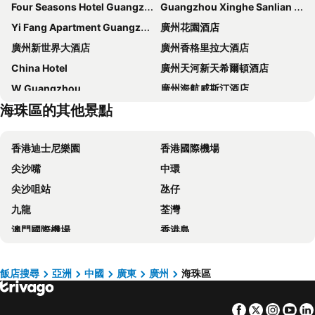
Four Seasons Hotel Guangzhou
Guangzhou Xinghe Sanlian Business Hotel
Yi Fang Apartment Guangzhou
廣州花園酒店
廣州新世界大酒店
廣州香格里拉大酒店
China Hotel
廣州天河新天希爾頓酒店
W Guangzhou
廣州海航威斯汀酒店
海珠區的其他景點
Langham Place Guangzhou
Sofitel Guangzhou Sunrich
廣州迎商·雅蘭酒店（北京路店）
South & North International Apartment
香港迪士尼樂園
香港國際機場
Guangzhou Seaman Hotel-Line 2 JiangNanXi Station
廣州嘉逸豪庭酒店
尖沙嘴
中環
Ocean Hotel
Jianguo Hotel Guangzhou
尖沙咀站
氹仔
Intercontinental Hotels Guangzhou Exhibition Center By Ihg
廣州東方賓館
九龍
荃灣
DoubleTree by Hilton Guangzhou Science City
廣州華廈大酒店
澳門國際機場
香港島
Liuhua Hotel
Rosedale Hotel & Suites Guangzhou
福田區
紅磡
如家快捷酒店（廣州珠江新城店）
Sheraton Guangzhou Hotel
葡京娛樂場
屯門
Stargazing Platform Inn--Guangzhou YongQingFang Branch
Louidon Mega Apartment Hotel Of Kam Rueng Plaza
飯店搜尋
亞洲
中國
廣東
廣州
海珠區
珠海拱北汽車客運站
維多利亞港
廣州國德國際大酒店
New Asia Hotel
Facebook
Twitter
Insta
Yo
東涌
沙田
廣州南美大酒店
MaxX by Steigenberger Guangzhou Zhujiang New Town