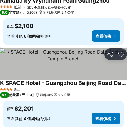
Ramada by Wyndham Pearl Guangzhou
查看價
飯店
附設桑拿和蒸氣室等養生設施
查看價格
4 星級
8.0
非常好
5,957
距離海珠區 3.4 公里
$2,108
低至
查看其他
6 個網站
的價格
查看價格
分享
加
K SPACE Hotel - Guangzhou Beijing Road Dafo Ancient Temple Branch
查看價格
飯店
4 星級
8.9
超級讚
181
距離海珠區 6.6 公里
$2,201
低至
查看其他
4 個網站
的價格
查看價格