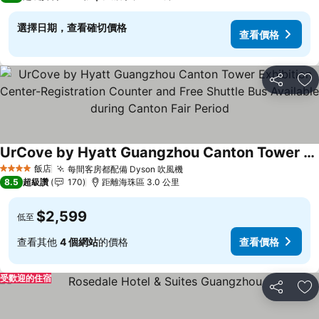
選擇日期，查看確切價格
查看價格
分享
加
UrCove by Hyatt Guangzhou Canton Tower Exhibition Center-Registration Counter and Free Shuttle Bus Available during Canton Fair Period
查看價格
飯店
每間客房都配備 Dyson 吹風機
查看價格
4 星級
8.5
超級讚
170
距離海珠區 3.0 公里
$2,599
低至
查看其他
4 個網站
的價格
查看價格
受歡迎的住宿
分享
加