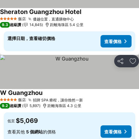
Sheraton Guangzhou Hotel
查看價格
飯店
優越位置，直通購物中心
查看價格
5 星級
9.3
超級讚
14,845
距離海珠區 5.4 公里
選擇日期，查看確切價格
查看價格
分享
加
W Guangzhou
查看價格
飯店
招牌 SPA 療程，讓你煥然一新
查看價格
5 星級
9.2
超級讚
5,897
距離海珠區 4.3 公里
$5,069
低至
查看其他
5 個網站
的價格
查看價格