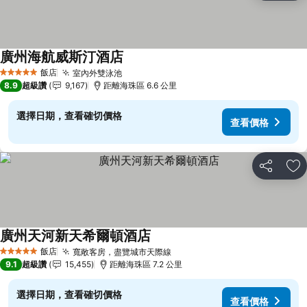
廣州海航威斯汀酒店
查看價格
飯店
室內外雙泳池
查看價格
5 星級
8.9
超級讚
9,167
距離海珠區 6.6 公里
選擇日期，查看確切價格
查看價格
分享
加
廣州天河新天希爾頓酒店
查看價格
飯店
寬敞客房，盡覽城市天際線
查看價格
5 星級
9.1
超級讚
15,455
距離海珠區 7.2 公里
選擇日期，查看確切價格
查看價格