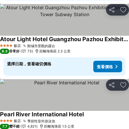
分享
加
Atour Light Hotel Guangzhou Pazhou Exhibition Canton Tower Subway Station
查看價格
飯店
附城市景觀的露台
查看價格
4 星級
8.3
非常好
73
距離海珠區 2.3 公里
選擇日期，查看確切價格
查看價格
分享
加
Pearl River International Hotel
查看價格
飯店
季節性室外游泳池
查看價格
4 星級
7.7
蠻不錯
4,821
距離海珠區 1.5 公里