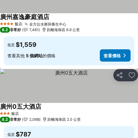
廣州嘉逸豪庭酒店
查看價格
飯店
全方位水療與養生中心
查看價格
4 星級
8.2
非常好
7,461
距離海珠區 6.9 公里
$1,559
低至
查看其他
5 個網站
的價格
查看價格
分享
加
廣州0五大酒店
查看價格
飯店
3 星級
8.2
非常好
2,068
距離海珠區 2.0 公里
$787
低至