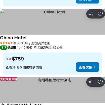
分享
加
China Hotel
查看價格
飯店
鄰近標誌性城市公園
查看價格
5 星級
8.7
超級讚
10,598
距離海珠區 8.5 公里
$759
低至
查看其他
5 個網站
的價格
查看價格
受歡迎的住宿
分享
加