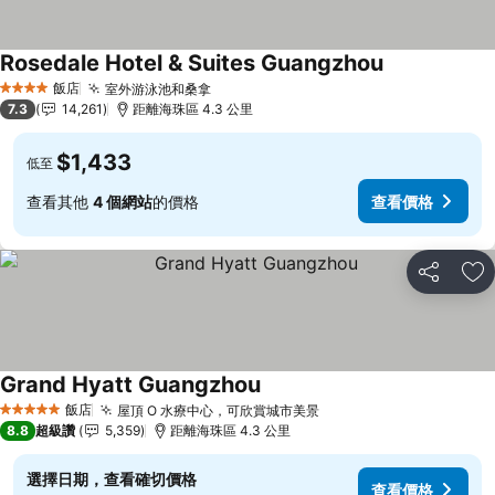
Rosedale Hotel & Suites Guangzhou
查看價格
飯店
室外游泳池和桑拿
查看價格
4 星級
7.3
14,261
距離海珠區 4.3 公里
$1,433
低至
查看其他
4 個網站
的價格
查看價格
分享
加
Grand Hyatt Guangzhou
查看價格
飯店
屋頂 O 水療中心，可欣賞城市美景
查看價格
5 星級
8.8
超級讚
5,359
距離海珠區 4.3 公里
選擇日期，查看確切價格
查看價格