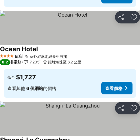
分享
加
Ocean Hotel
查看價格
飯店
室外游泳池與養生設施
查看價格
4 星級
8.2
非常好
7,205
距離海珠區 6.2 公里
$1,727
低至
查看其他
6 個網站
的價格
查看價格
分享
加