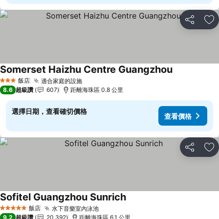
分享
加
Somerset Haizhu Centre Guangzhou
查看價格
飯店
適合家庭的設施
查看價格
3 星級
8.6
超級讚
607
距離海珠區 0.8 公里
選擇日期，查看確切價格
查看價格
分享
加
Sofitel Guangzhou Sunrich
查看價格
飯店
水下音樂室內泳池
查看價格
5 星級
9.2
超級讚
20,392
距離海珠區 6.1 公里