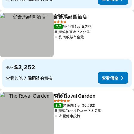
富薈馬頭圍酒店
分享
加入我的最愛
4 星級
7.7
蠻不錯
5,277
距離將軍澳 7.2 公里
海灣或城市全景
$2,252
低至
查看其他
7 個網站
的價格
查看價格
The Royal Garden
分享
加入我的最愛
5 星級
8.8
超級讚
30,792
距離Grand Tower 2.3 公里
專屬健康設施