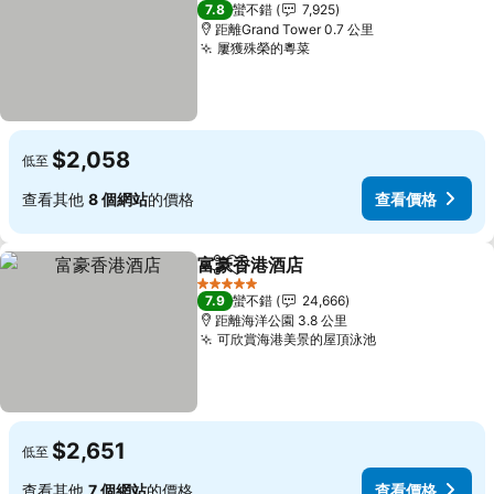
4 星級
7.8
蠻不錯
7,925
距離Grand Tower 0.7 公里
屢獲殊榮的粵菜
$2,058
低至
查看其他
8 個網站
的價格
查看價格
富豪香港酒店
分享
加入我的最愛
5 星級
7.9
蠻不錯
24,666
距離海洋公園 3.8 公里
可欣賞海港美景的屋頂泳池
$2,651
低至
查看其他
7 個網站
的價格
查看價格