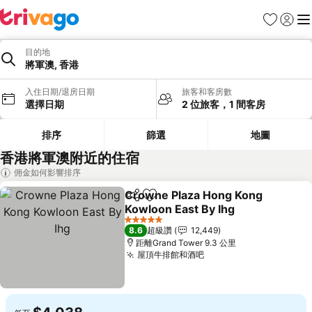
我的最愛
登入
選
目的地
將軍澳, 香港
入住日期/退房日期
旅客和客房數
選擇日期
2 位旅客，1 間客房
排序
篩選
地圖
香港將軍澳附近的住宿
佣金如何影響排序
Crowne Plaza Hong Kong
分享
加入我的最愛
Kowloon East By Ihg
5 星級
8.6
超級讚
12,449
距離Grand Tower 9.3 公里
屋頂牛排館和酒吧