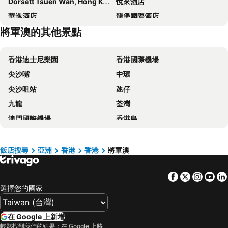
Dorsett Tsuen Wan, Hong Kong
悅來酒店
華逸酒店
龍堡國際酒店
將軍澳的其他景點
九龍維景酒店
港青 -香港基督教青年會
旭逸酒店‧旺角
富豪九龍酒店
香港迪士尼樂園
香港國際機場
Lodgewood by Nina Hospitality Mong Kok
富薈尚乘上環酒店
尖沙嘴
中環
帝景飯店
香港百樂酒店
尖沙咀站
氹仔
香港華大盛品酒店 (貝斯特韋斯特成員酒店)
最佳盛品酒店尖沙咀 (貝斯特韋斯特成員酒店)
九龍
荃灣
Dorsett Mongkok, Hong Kong
香港康得思酒店 (舊稱香港旺角朗豪酒店)
澳門國際機場
香港島
Eaton Hk
九龍酒店
福田區
紅磡
青逸酒店
麗豪酒店
葡京娛樂場
屯門
Holiday Inn Golden Mile Hong Kong By Ihg
馬哥孛羅香港酒店
飯店搜尋
亞洲
香港
香港
將軍澳
維多利亞港
珠海拱北汽車客運站
Charterhouse Causeway Bay
彌敦酒店
Facebook
Twitter
Insta
Yo
東涌
沙田
恒豐酒店
君怡酒店
選擇您的國家
羅湖口岸
越秀區
Nina Hotel Causeway Bay
Dorsett Kwun Tong, Hong Kong
南山區
海珠區
iclub Sheung Wan Hotel
Mini Central
在 Google 上新增
九龍站
水舞間
Grand Bay View Hotel
歷山酒店
輕鬆找到我們的結果：在 Google 上將