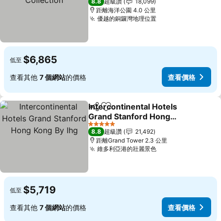
8.8
超級讚
18,099
距離海洋公園 4.0 公里
優越的銅鑼灣地理位置
$6,865
低至
查看其他
7 個網站
的價格
查看價格
Intercontinental Hotels
分享
加入我的最愛
Grand Stanford Hong
Kong By Ihg
5 星級
8.8
超級讚
21,492
距離Grand Tower 2.3 公里
維多利亞港的壯麗景色
$5,719
低至
查看其他
7 個網站
的價格
查看價格