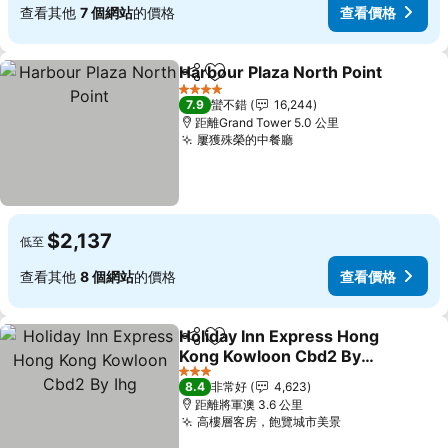
查看其他
7 個網站
的價格
查看價格
Harbour Plaza North Point
分享
加入我的最愛
4 星級
7.9
蠻不錯
16,244
距離Grand Tower 5.0 公里
屢獲殊榮的中餐廳
$2,137
低至
查看其他
8 個網站
的價格
查看價格
Holiday Inn Express Hong
分享
加入我的最愛
Kong Kowloon Cbd2 By
Ihg
3 星級
8.4
非常好
4,623
距離將軍澳 3.6 公里
高樓層客房，飽覽城市美景