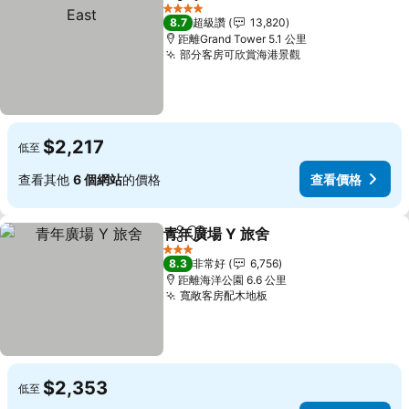
分享
加入我的最愛
4 星級
8.7
超級讚
13,820
距離Grand Tower 5.1 公里
部分客房可欣賞海港景觀
$2,217
低至
查看其他
6 個網站
的價格
查看價格
青年廣場 Y 旅舍
分享
加入我的最愛
3 星級
8.3
非常好
6,756
距離海洋公園 6.6 公里
寬敞客房配木地板
$2,353
低至