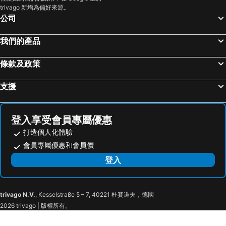
trivago 新增為偏好來源。
蘭桂坊
Wan Chai Metro Station
香港銅鑼灣迷你酒店
富薈馬頭圍酒店
公司
大三巴牌坊
福田口岸
Dorsett Wanchai
香港珀麗酒店
珠海長隆國際海洋度假區
東門步行街
千禧新世界香港酒店
Silka Tsuen Wan, Hong Kong
我們的產品
天河區
羅湖
Harbour Plaza 8 Degrees
Hotel Ease Tsuen Wan
條款及政策
將軍澳
觀塘
皇家太平洋酒店
華麗酒店尖沙咀 (貝斯特韋斯特成員酒店)
廟街夜市
廣州白雲國際機場
登臺
碧薈
支援
Causeway Bay Metro Station
朗豪坊
Crowne Plaza Hong Kong Kowloon East By Ihg
Holiday Inn Express Hong Kong Kowloon Cbd2 By Ihg
海洋公園
深圳寶安國際機場
Hotel COZi Harbour View
Nina Hotel Kowloon East
登入享受會員專屬優惠
九龍城
澳門漁人碼頭
IND Hotel
China Rich Oriental Hotel
打造個人化體驗
廣州站
深水埗區
IW Hotel
EAST Hong Kong
會員專屬優惠和會員價
廣州東站
Mong Kok Metro Station
Harbour Plaza North Point
青年廣場 Y 旅舍
登入
新界
嘉湖山莊
君立酒店
ibis Hong Kong North Point
澳門舊城區
廣州天河城購物中心
The Pier Hotel
Hyatt Centric Victoria Harbour Hong Kong
trivago N.V.
, Kesselstraße 5 – 7, 40221 杜賽道夫，德國
Tseung Kwan O Metro Station
Tiu Keng Leng Metro Station
M1北角酒店
灝美連鎖式旅舍 - 北角
2026 trivago | 版權所有。
Hang Hau Metro Station
Po Lam Metro Station
Ramada Hong Kong Grand View
The Stellar