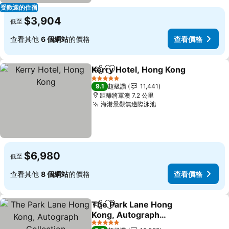
受歡迎的住宿
$3,904
低至
查看其他
6 個網站
的價格
查看價格
Kerry Hotel, Hong Kong
分享
加入我的最愛
5 星級
9.1
超級讚
11,441
距離將軍澳 7.2 公里
海港景觀無邊際泳池
$6,980
低至
查看其他
8 個網站
的價格
查看價格
The Park Lane Hong
分享
加入我的最愛
Kong, Autograph
Collection
5 星級