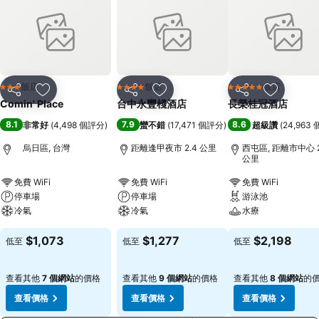
飯店
飯店
飯店
3 星級
4 星級
5 星級
分享
加入我的最愛
分享
加入我的最愛
分享
加入我的
Comin' Place
台中永豐棧酒店
長榮桂冠酒店
8.1
7.9
8.6
非常好
(
4,498 個評分
)
蠻不錯
(
17,471 個評分
)
超級讚
(
24,963
烏日區, 台灣
距離逢甲夜市 2.4 公里
西屯區, 距離市中心 2
公里
免費 WiFi
免費 WiFi
免費 WiFi
停車場
停車場
游泳池
冷氣
冷氣
水療
$1,073
$1,277
$2,198
低至
低至
低至
查看其他
7 個網站
的價格
查看其他
9 個網站
的價格
查看其他
8 個網站
的
查看價格
查看價格
查看價格