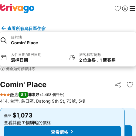
我的最愛
登入
選
查看所有烏日區住宿
目的地
Comin' Place
入住日期/退房日期
旅客和客房數
選擇日期
2 位旅客，1 間客房
佣金如何影響排序
Comin' Place
分享
加
飯店
8.1
非常好
(
4,498 個評分
)
3 星級
414, 台灣, 烏日區, Datong 9th St, 73號, 5樓
$1,073
$1,073
低至
低至
查看其他
7 個網站
的價格
查看其他
7 個網站
的價格
查看價格
查看價格