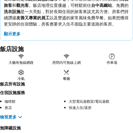
旅客
和
觀光客
。飯店地理位置優越，可輕鬆前往
台中高鐵站
。免費的
洗衣設施
是一大亮點，對於長期住宿的旅客來說尤其方便。房客們持
續讚揚
友善又專業的員工
以及豐盛的家常風味免費早餐。如果想獲得
更安靜的住宿體驗，房客應要求入住不面臨主要道路的客房。
顯示更多
飯店設施
大廳有無線網路
房間內可無線上網
停車場
冷氣
餐廳
飯店所有設施
住宿設施服務
咖啡館
大型電玩遊戲室/電玩遊戲
夜店
快速入住/退房
檢視更多
無障礙設施