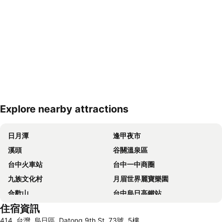
Explore nearby attractions
展開地圖
日月潭
逢甲夜市
溪頭
谷關溫泉區
台中火車站
台中一中商圈
九族文化村
月眉世界麗寶樂園
合歡山
台中烏日高鐵站
住宿資訊
東海藝術商圈
飛牛牧場
414, 台灣, 烏日區, Datong 9th St, 73號, 5樓
集集火車站
彰化車站