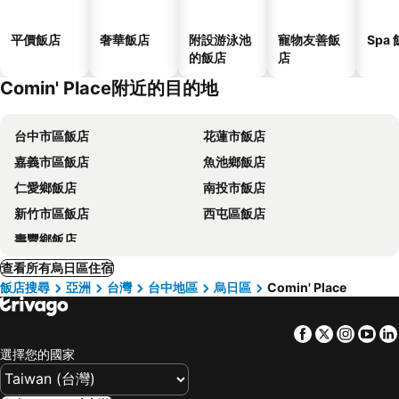
平價飯店
奢華飯店
附設游泳池
寵物友善飯
Spa
的飯店
店
Comin' Place附近的目的地
台中市區飯店
花蓮市飯店
嘉義市區飯店
魚池鄉飯店
仁愛鄉飯店
南投市飯店
新竹市區飯店
西屯區飯店
壽豐鄉飯店
查看所有烏日區住宿
飯店搜尋
亞洲
台灣
台中地區
烏日區
Comin' Place
Facebook
Twitter
Insta
Yo
選擇您的國家