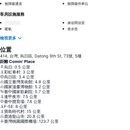
無障礙通道
無障礙停車位
客房設施服務
淋浴間浴室
暖氣
煮水壺
檢視更多
位置
414, 台灣, 烏日區, Datong 9th St, 73號, 5樓
距離 Comin' Place
烏日
:
0.5
公里
彩虹眷村
:
3
公里
烏日區
:
3.4
公里
國立臺灣美術館
:
4.8
公里
國家漫畫博物館
:
5.2
公里
臺中國家歌劇院
:
5.7
公里
逢甲夜市
:
7.5
公里
臺中體育場
:
7.6
公里
F-5E
:
8
公里
寶島時代村
:
15
公里
鹿港龍山寺
:
20.8
公里
臺灣桃園國際機場
:
123.7
公里