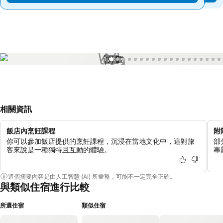
1 / 44
相關資訊
飯店內烹飪課程
附
你可以參加飯店提供的烹飪課程，沉浸在當地文化中，這對旅
部
客來說是一種獨特且互動的體驗。
專
這個摘要內容是由人工智慧 (AI) 所彙整，可能不一定完全正確。
與類似住宿進行比較
所選住宿
類似住宿