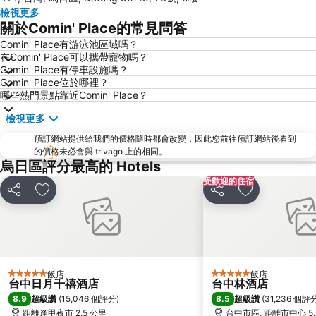
檢視更多
鹿港天后宮
國立自然科學博物館
關於Comin' Place的常見問答
大坑風景區
勝興車站
Comin' Place有游泳池區域嗎？
在Comin' Place可以攜帶寵物嗎？
豐原區
大甲鎮瀾宮
Comin' Place有停車設施嗎？
東勢林場
中部科學園區台中園區
Comin' Place位於哪裡？
哪些熱門景點靠近Comin' Place？
高美濕地
三義木雕博物館
檢視更多
台中工業區
台中中華夜市
預訂網站提供給我們的價格隨時都會改變，因此您前往預訂網站後看到
水里火車站
埔里酒廠
的價格未必會與 trivago 上的相同。
后豐鐵馬道
台中國立美術館
烏日區評分最高的 Hotels
受歡迎的住宿
台中公園
中台禪寺
分享
加入我的最愛
分享
加入我的最愛
八卦山大佛風景區
新社花海
薰衣草森林
台中精密科學園區
東豐綠色走廊
天空之橋猴探井天梯
台中都會公園
Taichung International Airport
飯店
飯店
5 星級
5 星級
台中日月千禧酒店
台中林酒店
8.9
8.5
超級讚
(
15,046 個評分
)
超級讚
(
31,236 個評
距離逢甲夜市 2.5 公里
台中市區, 距離市中心 5.