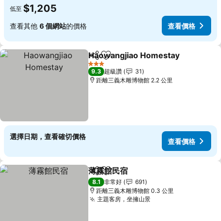
$1,205
低至
查看其他
6 個網站
的價格
查看價格
Haowangjiao Homestay
分享
加入我的最愛
查
3 星級
9.3
超級讚
31
距離三義木雕博物館 2.2 公里
選擇日期，查看確切價格
查看價格
薄霧館民宿
分享
加入我的最愛
查看價格
8.1
非常好
691
距離三義木雕博物館 0.3 公里
主題客房，坐擁山景
查看價格