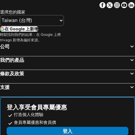
Facebook
Twitter
Insta
Yo
台南火車站
知本溫泉
Chiao Yuan Hotel
One House
選擇您的國家
武陵農場
台灣桃園國際機場
Hoka in Sanyi
Kumokuru
九份
北投溫泉
Hushan-Hotspring
在 Google 上新增
基隆廟口夜市
台北市立動物園
輕鬆找到我們的結果：在 Google 上將
trivago 新增為偏好來源。
台北小巨蛋
義大遊樂世界
公司
羅東夜市
Taipei 101
台南花園夜市
新竹內灣老街
我們的產品
南港站覽館
高雄瑞豐夜市
條款及政策
嘉義車站
泰安溫泉
台東車站
士林夜市
支援
宜蘭烏石港
拉拉山
九族文化村
淡水老街
登入享受會員專屬優惠
新竹火車站
烏來溫泉
打造個人化體驗
饒河街觀光夜市
奧萬大森林遊樂區
會員專屬優惠和會員價
月眉世界麗寶樂園
合歡山
登入