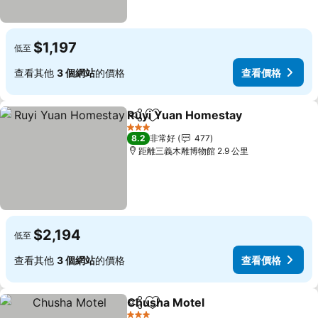
$1,197
低至
查看其他
3 個網站
的價格
查看價格
Ruyi Yuan Homestay
分享
加入我的最愛
查看
3 星級
8.2
非常好
477
距離三義木雕博物館 2.9 公里
$2,194
低至
查看其他
3 個網站
的價格
查看價格
Chusha Motel
分享
加入我的最愛
查看價格