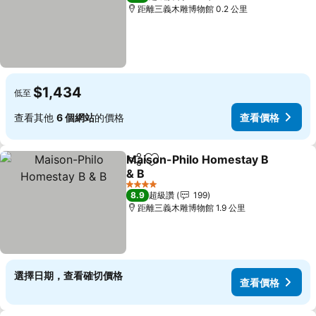
距離三義木雕博物館 0.2 公里
$1,434
低至
查看其他
6 個網站
的價格
查看價格
Maison-Philo Homestay B
分享
加入我的最愛
& B
查看價格
4 星級
8.9
超級讚
199
距離三義木雕博物館 1.9 公里
選擇日期，查看確切價格
查看價格