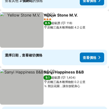
查看其他
3 個網站
的價格
查看價格
Yellow Stone M.V.
分享
加入我的最愛
查看價格
3 星級
8.5
超級讚
118
距離三義木雕博物館 4.2 公里
選擇日期，查看確切價格
查看價格
Sanyi Happiness B&B
分享
加入我的最愛
查看
9.1
超級讚
1,404
距離三義木雕博物館 0.2 公里
附設花園，讓你放鬆身心
查看價格