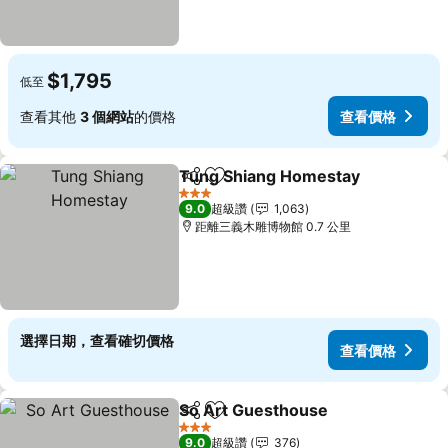
$1,795
低至
查看其他
3 個網站
的價格
查看價格
Tung Shiang Homestay
分享
加入我的最愛
查
3 星級
9.0
超級讚
1,063
距離三義木雕博物館 0.7 公里
選擇日期，查看確切價格
查看價格
So Art Guesthouse
分享
加入我的最愛
查看價
3 星級
9.0
超級讚
376