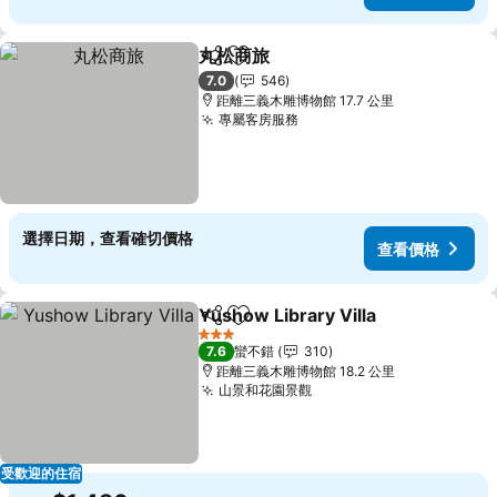
丸松商旅
分享
加入我的最愛
查看價格
7.0
546
距離三義木雕博物館 17.7 公里
專屬客房服務
查看價格
選擇日期，查看確切價格
查看價格
Yushow Library Villa
分享
加入我的最愛
查看
3 星級
7.6
蠻不錯
310
距離三義木雕博物館 18.2 公里
山景和花園景觀
查看價格
受歡迎的住宿