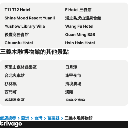
T11 T12 Hotel
F Hotel 三義館
Shine Mood Resort Yuanli
湯之島虎山溫泉會館
Yushow Library Villa
Wang Fu Hotel
後豐商務會館
Quan Ming B&B
Chuanfu Hotel
Hsin Hsin Hotel
三義木雕博物館的其他景點
星月文旅溫泉民宿
丸松商旅
manor
真正好旅店
阿里山森林遊樂區
日月潭
Momo
He-Jia Hotel
台北火車站
逢甲夜市
Yellow Stone M.V.
Flower Home
杉林溪
清境農場
Maison-Philo Homestay B & B
Green Yard Business Hotel
西門町
溪頭
Love B&B
Around The Tree Manor
谷關溫泉區
台中火車站
自然風情景觀民宿
Sun Moon Star
太平山森林遊樂區
梨山
Zhongxing
Haowangjiao Homestay
關子嶺溫泉
台中一中商圈
Chi Meng Rou Holiday Villa
Frogs Time
飯店搜尋
亞洲
台灣
苗栗縣
三義木雕博物館
六福村主題遊樂園
高雄巨蛋捷運站
Reindeer Miaoli Green Wave
7milefog