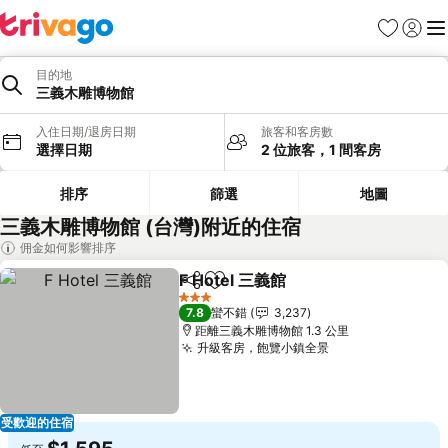
我的最愛
登入
選
目的地
三義木雕博物館
入住日期/退房日期
旅客和客房數
選擇日期
2 位旅客，1 間客房
排序
篩選
地圖
三義木雕博物館 (台灣)附近的住宿
佣金如何影響排序
F Hotel 三義館
分享
加入我的最愛
查看價格
3 星級
7.8
蠻不錯
3,237
距離三義木雕博物館 1.3 公里
升級客房，飽覽小鎮全景
查看價格
受歡迎的住宿