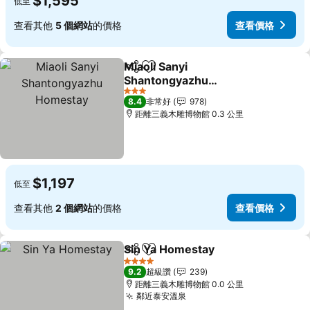
$1,595
低至
查看其他
5 個網站
的價格
查看價格
Miaoli Sanyi
分享
加入我的最愛
Shantongyazhu
Homestay
查看價格
3 星級
8.4
非常好
978
距離三義木雕博物館 0.3 公里
$1,197
低至
查看其他
2 個網站
的價格
查看價格
Sin Ya Homestay
分享
加入我的最愛
查看價格
4 星級
9.2
超級讚
239
距離三義木雕博物館 0.0 公里
鄰近泰安溫泉
查看價格