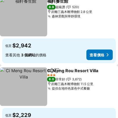
福軒養生館
分享
加入我的最愛
查看價格
8.9
超級讚
520
距離三義木雕博物館 2.8 公里
森林景觀與寧靜環境
查看價格
$2,942
低至
查看其他
3 個網站
的價格
查看價格
Ci Meng Rou Resort Villa
分享
加入我的最愛
3 星級
8.0
非常好
3,672
距離三義木雕博物館 11.5 公里
提供在地特色菜色中式餐廳
查看價格
$2,229
低至