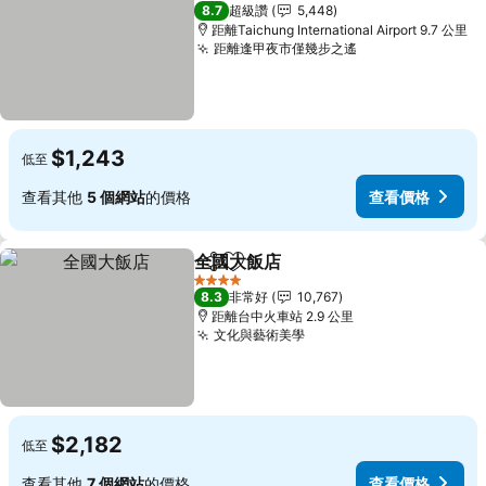
3 星級
8.7
超級讚
5,448
距離Taichung International Airport 9.7 公里
距離逢甲夜市僅幾步之遙
$1,243
低至
查看其他
5 個網站
的價格
查看價格
全國大飯店
分享
加入我的最愛
4 星級
8.3
非常好
10,767
距離台中火車站 2.9 公里
文化與藝術美學
$2,182
低至
查看其他
7 個網站
的價格
查看價格