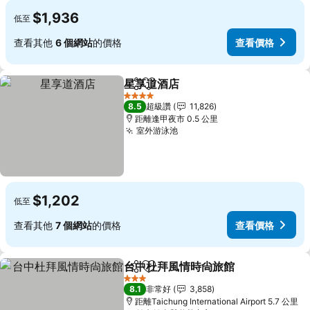
$1,936
低至
查看其他
6 個網站
的價格
查看價格
星享道酒店
分享
加入我的最愛
4 星級
8.5
超級讚
11,826
距離逢甲夜市 0.5 公里
室外游泳池
$1,202
低至
查看其他
7 個網站
的價格
查看價格
台中杜拜風情時尙旅館
分享
加入我的最愛
3 星級
8.1
非常好
3,858
距離Taichung International Airport 5.7 公里