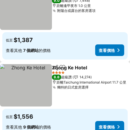
9.0
超級讚
7,448
距離逢甲夜市 1.0 公里
附陽台或露台的客房選項
$1,387
低至
查看其他
7 個網站
的價格
查看價格
Zhong Ke Hotel
分享
加入我的最愛
4 星級
8.8
超級讚
14,274
距離Taichung International Airport 11.7 公里
獨特的日式套房選擇
$1,556
低至
查看其他
9 個網站
的價格
查看價格