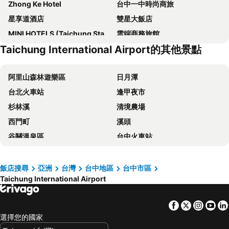
Zhong Ke Hotel
台中一中時尚商旅
星享道酒店
雙星大飯店
MINI HOTELS (Taichung Station Branch)
雲端商務旅館
Taichung International Airport的其他景點
Shunxi Time Hotel (Hongshan Lake Gufu Street)
T Hotel
企業家大飯店
富比世大飯店
阿里山森林遊樂區
日月潭
台中林酒店
KUN Tour Hotel
台北火車站
逢甲夜市
奇異果快捷旅店
薆悅酒店台中館
杉林溪
清境農場
Howard Prince Hotel Taichung
Kloud Hotel
西門町
溪頭
三好行旅
Hotel Z
谷關溫泉區
台中火車站
清新溫泉飯店
永豐棧酒店大墩館
太平山森林遊樂區
梨山
53 Hotel
創意時尚飯店
關子嶺溫泉
台中一中商圈
Raise Hotel Taichung
豐邑逢甲商旅
飯店搜尋
亞洲
台灣
台中地區
台中市區
Taichung International Airport
六福村主題遊樂園
高雄巨蛋捷運站
薆悅酒店五權館
C U Hotel Taichung
台南火車站
駁二藝術特區
台中博客創意旅店
文華道會館
Facebook
Twitter
Insta
Yo
知本溫泉
武陵農場
頭等艙飯店 - 綠園道館
台中威汀城市酒店
選擇您的國家
台灣桃園國際機場
九份
Hotel Maple Taiwan Boulevard
Palmer Hotel