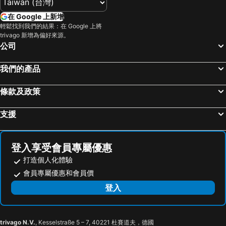
北投溫泉
基隆廟口夜市
全國大飯店
享得道 Hotel
在 Google 上新增
台北市立動物園
台北小巨蛋
輕鬆找到我們的結果：在 Google 上將
Military 75 Hotel
Comin' Place
trivago 新增為偏好來源。
義大遊樂世界
羅東夜市
台中日月千禧酒店
T11 T12 Hotel
公司
Taipei 101
台南花園夜市
回行旅 逢甲館
North Sea Hotel
我們的產品
高雄左營高鐵站
高雄火車站
台中裕元花園酒店
Champs Elysees Hotel
新竹內灣老街
南港站覽館
Ohotel
OLAH Poshtel - Taichung Station
條款及政策
高雄瑞豐夜市
嘉義車站
中欣商務精品飯店
Hotel HSR Hesper - Taichung
支援
泰安溫泉
台東車站
The Royal Taichung
萊茵堡
士林夜市
宜蘭烏石港
manor
萊茵堡酒店
拉拉山
九族文化村
Xing Yu Hotel
Rido Hotel
登入享受會員專屬優惠
淡水老街
新竹火車站
Yu Chun Hotel
Hotel Arbol Taichung 旭樹・寓所
打造個人化體驗
烏來溫泉
高雄夢時代購物中心
會員專屬優惠和會員價
Fengjia Hotel Bell
米樂旅店
饒河街觀光夜市
高雄六合夜市
登入
Magic deer House 鹿鹿魔法屋
Hotel Euphemia
奧萬大森林遊樂區
月眉世界麗寶樂園
Hotel Ramble
後豐商務會館
Taichung International Airport
中部科學園區台中園區
探索私旅
Hotel 7 Taichung
trivago N.V.
, Kesselstraße 5 – 7, 40221 杜賽道夫，德國