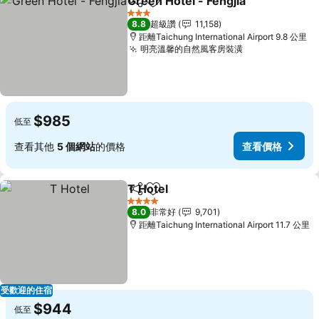
Green Hotel - Fengjia
分享
加入我的最愛
3 星級
8.8
超級讚
11,158
距離Taichung International Airport 9.8 公里
明亮溫馨的自然風客房裝潢
$985
低至
查看其他
5 個網站
的價格
查看價格
T Hotel
分享
加入我的最愛
4 星級
8.0
非常好
9,701
距離Taichung International Airport 11.7 公里
受歡迎的住宿
$944
低至