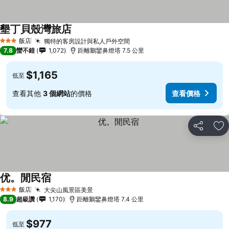
墾丁貝殼灣旅店
飯店
獨特的客房設計與私人戶外空間
3 星級
7.8
蠻不錯
1,072
距離鵝鑾鼻燈塔 7.5 公里
$1,165
低至
查看其他
3 個網站
的價格
查看價格
分享
加
优。閒民宿
飯店
大尖山風景區美景
3 星級
8.9
超級讚
1,170
距離鵝鑾鼻燈塔 7.4 公里
$977
低至