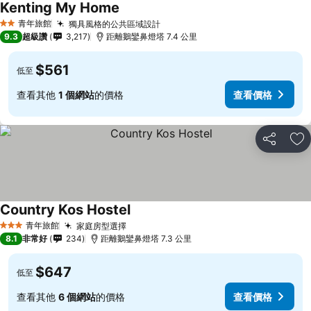
Kenting My Home
青年旅館
獨具風格的公共區域設計
2 星級
9.3
超級讚
3,217
距離鵝鑾鼻燈塔 7.4 公里
$561
低至
查看其他
1 個網站
的價格
查看價格
分享
加
Country Kos Hostel
青年旅館
家庭房型選擇
3 星級
8.1
非常好
234
距離鵝鑾鼻燈塔 7.3 公里
$647
低至
查看其他
6 個網站
的價格
查看價格