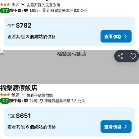
飯店
友善家庭的兒童政策
3 星級
7.7
蠻不錯
1,995
距離鵝鑾鼻燈塔 8.0 公里
$782
低至
查看其他
3 個網站
的價格
查看價格
分享
加
福樂渡假飯店
飯店
恆春平價住宿點
3 星級
7.7
蠻不錯
748
距離鵝鑾鼻燈塔 7.3 公里
$651
低至
查看其他
6 個網站
的價格
查看價格