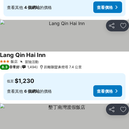
查看其他
4 個網站
的價格
查看價格
分享
加
Lang Qin Hai Inn
飯店
冒險活動
3 星級
8.3
非常好
1,494
距離鵝鑾鼻燈塔 7.4 公里
$1,230
低至
查看其他
6 個網站
的價格
查看價格
分享
加