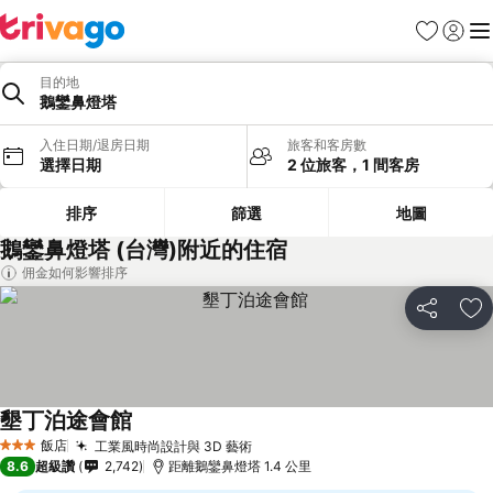
我的最愛
登入
選
目的地
鵝鑾鼻燈塔
入住日期/退房日期
旅客和客房數
選擇日期
2 位旅客，1 間客房
排序
篩選
地圖
鵝鑾鼻燈塔 (台灣)附近的住宿
佣金如何影響排序
分享
加
墾丁泊途會館
飯店
工業風時尚設計與 3D 藝術
3 星級
8.6
超級讚
2,742
距離鵝鑾鼻燈塔 1.4 公里