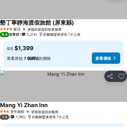
墾丁寧靜海渡假旅館 (屏東縣)
飯店
便捷的旅遊和租車服務
4 星級
8.4
非常好
2,214
距離鵝鑾鼻燈塔 7.4 公里
$1,399
低至
查看其他
7 個網站
的價格
查看價格
分享
加
Mang Yi Zhan Inn
青年旅館
冒險旅遊諮詢服務
3 星級
7.3
1,780
距離鵝鑾鼻燈塔 7.9 公里