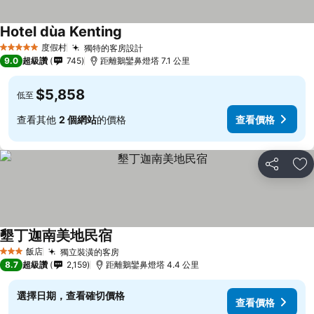
Hotel dùa Kenting
度假村
獨特的客房設計
5 星級
9.0
超級讚
745
距離鵝鑾鼻燈塔 7.1 公里
$5,858
低至
查看其他
2 個網站
的價格
查看價格
分享
加
墾丁迦南美地民宿
飯店
獨立裝潢的客房
3 星級
8.7
超級讚
2,159
距離鵝鑾鼻燈塔 4.4 公里
選擇日期，查看確切價格
查看價格