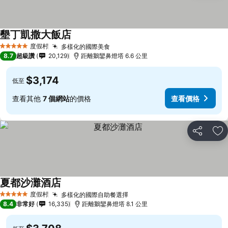
墾丁凱撒大飯店
度假村
多樣化的國際美食
5 星級
8.7
超級讚
20,129
距離鵝鑾鼻燈塔 6.6 公里
$3,174
低至
查看其他
7 個網站
的價格
查看價格
分享
加
夏都沙灘酒店
度假村
多樣化的國際自助餐選擇
5 星級
8.4
非常好
16,335
距離鵝鑾鼻燈塔 8.1 公里