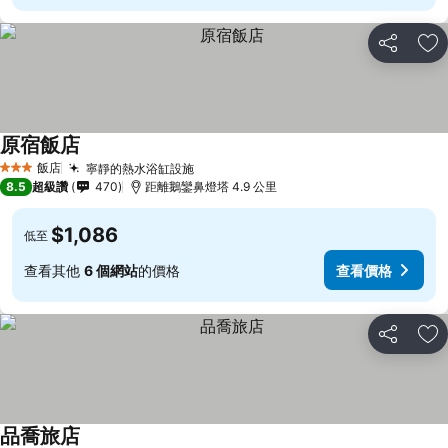
分享
加
原宿飯店
飯店
寧靜的熱水浴缸設施
3 星級
8.5
超級讚
470
距離鵝鑾鼻燈塔 4.9 公里
$1,086
低至
查看其他
6 個網站
的價格
查看價格
分享
加
品喬旅店