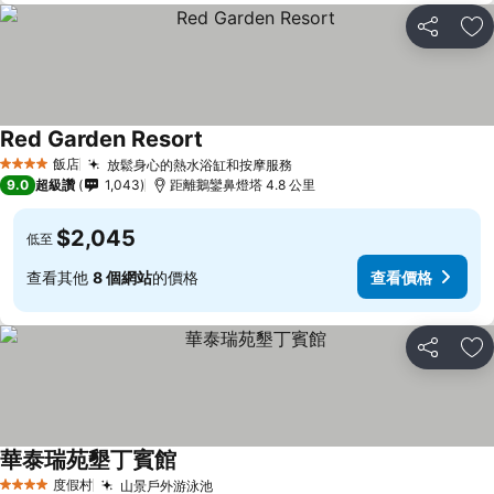
分享
加
Red Garden Resort
飯店
放鬆身心的熱水浴缸和按摩服務
4 星級
9.0
超級讚
1,043
距離鵝鑾鼻燈塔 4.8 公里
$2,045
低至
查看其他
8 個網站
的價格
查看價格
分享
加
華泰瑞苑墾丁賓館
度假村
山景戶外游泳池
4 星級