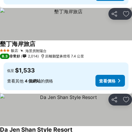
分享
加
墾丁海岸旅店
飯店
海景房附陽台
3 星級
8.3
非常好
2,014
距離鵝鑾鼻燈塔 7.4 公里
$1,533
低至
查看其他
4 個網站
的價格
查看價格
分享
加
Da Jen Shan Style Resort