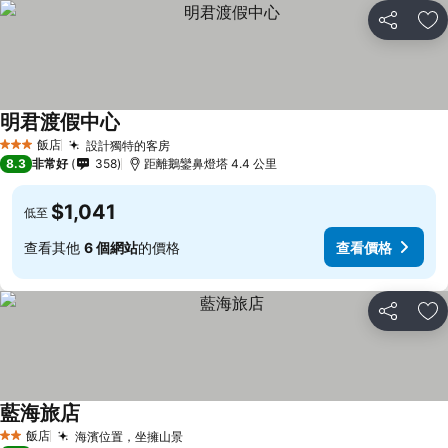
分享
加
明君渡假中心
飯店
設計獨特的客房
3 星級
8.3
非常好
358
距離鵝鑾鼻燈塔 4.4 公里
$1,041
低至
查看其他
6 個網站
的價格
查看價格
分享
加
藍海旅店
飯店
海濱位置，坐擁山景
2 星級