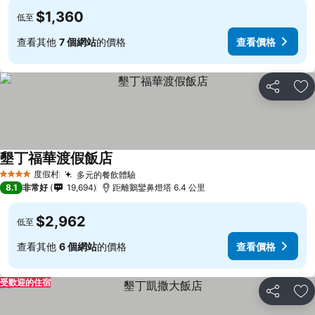
$1,360
低至
查看其他
7 個網站
的價格
查看價格
分享
加
墾丁福華渡假飯店
度假村
多元的餐飲體驗
4 星級
8.1
非常好
19,694
距離鵝鑾鼻燈塔 6.4 公里
$2,962
低至
查看其他
6 個網站
的價格
查看價格
受歡迎的住宿
分享
加