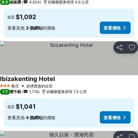
8.5
超級讚
4,834
距離鵝鑾鼻燈塔 4.6 公里
$1,092
低至
查看其他
3 個網站
的價格
查看價格
分享
加
Ibizakenting Hotel
飯店
經濟實惠的住宿
3 星級
7.7
蠻不錯
1,774
距離鵝鑾鼻燈塔 7.3 公里
$1,041
低至
查看其他
4 個網站
的價格
查看價格