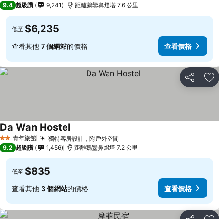
9.4
超級讚
9,241
距離鵝鑾鼻燈塔 7.6 公里
$6,235
低至
查看其他
7 個網站
的價格
查看價格
分享
加
Da Wan Hostel
青年旅館
獨特客房設計，附戶外空間
2 星級
9.2
超級讚
1,456
距離鵝鑾鼻燈塔 7.2 公里
$835
低至
查看其他
3 個網站
的價格
查看價格