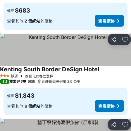
$683
低至
查看其他
2 個網站
的價格
查看價格
分享
加
Kenting South Border DeSign Hotel
飯店
多樣化的餐飲選擇
3 星級
8.1
非常好
989
距離鵝鑾鼻燈塔 2.0 公里
$1,843
低至
查看其他
6 個網站
的價格
查看價格
分享
加