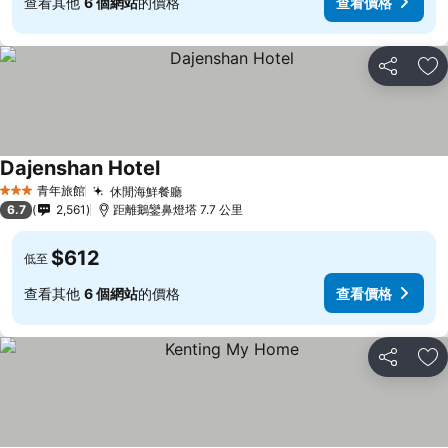
查看其他
6 個網站
的價格
查看價格
分享
加
Dajenshan Hotel
青年旅館
休閒海鮮餐廳
3 星級
6.7
2,561
距離鵝鑾鼻燈塔 7.7 公里
$612
低至
查看其他
6 個網站
的價格
查看價格
分享
加