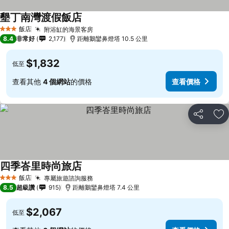
墾丁南灣渡假飯店
飯店
附浴缸的海景客房
3 星級
8.4
非常好
2,177
距離鵝鑾鼻燈塔 10.5 公里
$1,832
低至
查看其他
4 個網站
的價格
查看價格
分享
加
四季峇里時尚旅店
飯店
專屬旅遊諮詢服務
3 星級
8.5
超級讚
915
距離鵝鑾鼻燈塔 7.4 公里
$2,067
低至