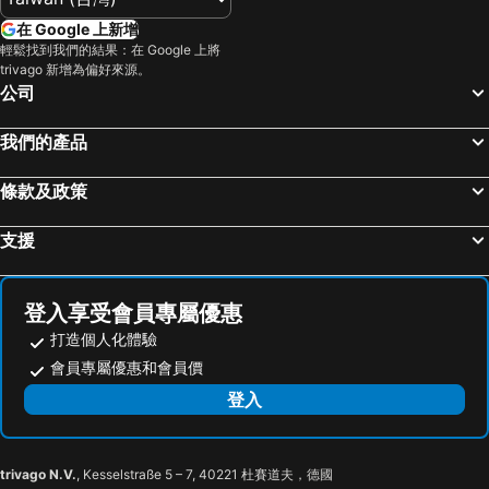
高雄美麗島捷運站
墾丁國家公園
Howard Kenting Wonder House
墾丁海晴天旅店
在 Google 上新增
嘉義高鐵站
85大樓
墾丁光現旅宿
原宿飯店
輕鬆找到我們的結果：在 Google 上將
trivago 新增為偏好來源。
台東海濱公園
台南安平古堡
Bay Forest Boutique B&B
Kenting Sin Sin Hotel Ii
公司
台南高鐵站
高雄義大世界
墾丁日月光飯店
Sin Sin C
鹿野高台
旭海大草原
希臘風情民宿
Harmony Ocean Hotel
我們的產品
國立海洋生物博物館
高雄市立美術館
Just Hi 海景民宿
亞維儂民宿
條款及政策
高雄85大樓
車城福安宮
Kenting Tuscany Resort
Red Garden Resort
台南大東夜市
佛光山佛陀紀念館
Kenting Sea Wall 130
Kenting Waterfront Hotel
支援
西子灣
高雄中央公園
蒂棻尼旅店
Sand Island 206
鹿耳門天后宮
高雄真愛碼頭
ShaDao 206
Kenting South Border DeSign Hotel
登入享受會員專屬優惠
瑞豐夜市
台南鹽水武廟
Southborder Design
灣境海邊小屋
打造個人化體驗
高雄新崛江
高雄醫學大學
明君渡假中心
Sky Blue Ocean B&B
會員專屬優惠和會員價
花東縱谷
三鳳中街
看海民宿
墾丁海景包棟 IG kenting timehouse beach villa船帆石海景五臥室16人包棟villal海景l唱歌l電動麻將過山車l德州撲克l桌遊l廚房l步行至沙灘三分鐘l五餅二魚l官網可刷國旅
登入
高雄愛河
高雄壽山動物園
Funson Hotel
Rockhand Homestay
關仔嶺
高雄文化中心
聖亞旅店
藍海旅店
trivago N.V.
, Kesselstraße 5 – 7, 40221 杜賽道夫，德國
鵝鑾鼻燈塔
佳樂水風景區
Heart Seed B&B
Hua Hung Guest House