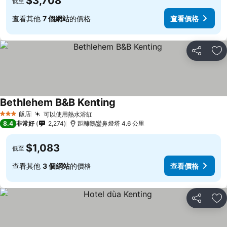
$3,708
低至
查看其他
7 個網站
的價格
查看價格
分享
加
Bethlehem B&B Kenting
飯店
可以使用熱水浴缸
3 星級
8.4
非常好
2,274
距離鵝鑾鼻燈塔 4.6 公里
$1,083
低至
查看其他
3 個網站
的價格
查看價格
分享
加