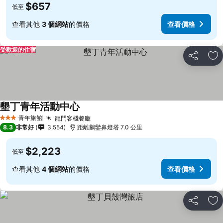
$657
低至
查看其他
3 個網站
的價格
查看價格
受歡迎的住宿
分享
加
墾丁青年活動中心
青年旅館
龍門客棧餐廳
3 星級
8.3
非常好
3,554
距離鵝鑾鼻燈塔 7.0 公里
$2,223
低至
查看其他
4 個網站
的價格
查看價格
分享
加