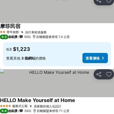
分享
加
摩菲民宿
青年旅館
自行車租借服務
2 星級
9.0
超級讚
555
距離鵝鑾鼻燈塔 7.4 公里
$1,223
低至
查看其他
3 個網站
的價格
查看價格
分享
加
HELLO Make Yourself at Home
服務式公寓
居家般的個人化設計
4 星級
8.9
超級讚
393
距離鵝鑾鼻燈塔 7.1 公里