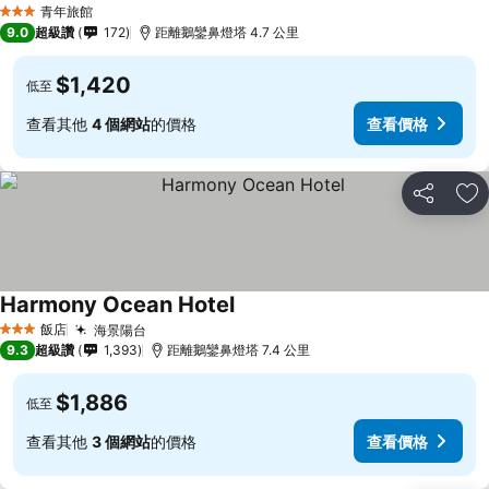
青年旅館
3 星級
9.0
超級讚
172
距離鵝鑾鼻燈塔 4.7 公里
$1,420
低至
查看其他
4 個網站
的價格
查看價格
分享
加
Harmony Ocean Hotel
飯店
海景陽台
3 星級
9.3
超級讚
1,393
距離鵝鑾鼻燈塔 7.4 公里
$1,886
低至
查看其他
3 個網站
的價格
查看價格