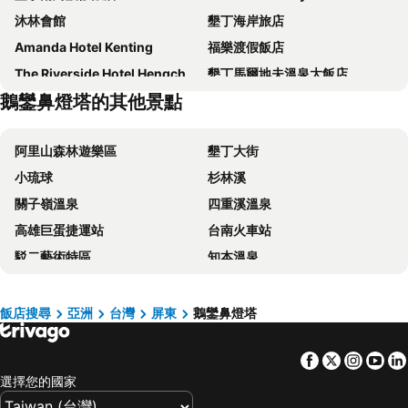
沐林會館
墾丁海岸旅店
Amanda Hotel Kenting
福樂渡假飯店
The Riverside Hotel Hengchun
墾丁馬爾地夫溫泉大飯店
鵝鑾鼻燈塔的其他景點
墾丁寧靜海渡假旅館 (屏東縣)
Lang Qin Hai Inn
Sheng Tu Villa
雲起會館
阿里山森林遊樂區
墾丁大街
Bethlehem B&B Kenting
Clownfish Resort
小琉球
杉林溪
FFF Hotel
很久以前・濱海民宿
關子嶺溫泉
四重溪溫泉
优。閒民宿
墾丁迦南美地民宿
高雄巨蛋捷運站
台南火車站
墾丁貝殼灣旅店
四季峇里時尚旅店
駁二藝術特區
知本溫泉
Ibizakenting Hotel
Little Paradise Inn
義大遊樂世界
台南花園夜市
墾丁海園別館
River Inn Kenting
高雄左營高鐵站
高雄火車站
Dan Lee Inn 墾丁丹麗渡假會館
Kenting Maya-House B&B
飯店搜尋
亞洲
台灣
屏東
鵝鑾鼻燈塔
高雄瑞豐夜市
嘉義車站
墾丁泊途會館
漫步酒莊
Facebook
Twitter
Insta
Yo
台東車站
高雄夢時代購物中心
墾丁海洋之星民宿
Dreamer Boutique Hotel
選擇您的國家
高雄六合夜市
高雄小港國際機場
艾比莎渡假旅店2館
墾丁富麗敦飯店