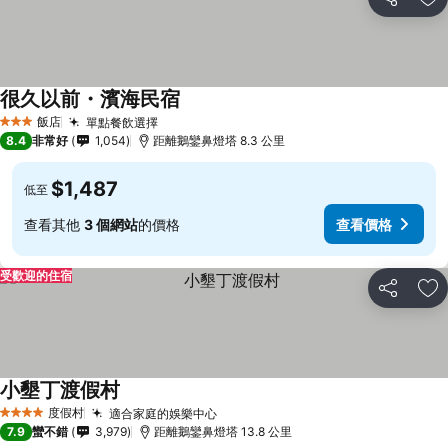
分享
加
很久以前・濱海民宿
飯店
單點餐飲選擇
3 星級
8.4
非常好
1,054
距離鵝鑾鼻燈塔 8.3 公里
$1,487
低至
查看其他
3 個網站
的價格
查看價格
受歡迎的住宿
分享
加
小墾丁渡假村
度假村
適合家庭的娛樂中心
4 星級
7.9
蠻不錯
3,979
距離鵝鑾鼻燈塔 13.8 公里