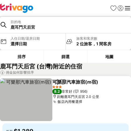
我的最愛
登入
選
目的地
鹿耳門天后宮
入住日期/退房日期
旅客和客房數
選擇日期
2 位旅客，1 間客房
排序
篩選
地圖
鹿耳門天后宮 (台灣)附近的住宿
佣金如何影響排序
可樂那汽車旅宿(m宿)
分享
加入我的最愛
3 星級
8.2
非常好
956
距離鹿耳門天后宮 2.0 公里
飯店內用餐選擇