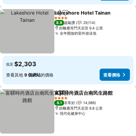
Lakeshore Hotel Tainan
分享
加入我的最愛
4 星級
8.9
超級讚
29,114
距離鹿耳門天后宮 9.4 公里
全年開放的室外游泳池
$2,303
低至
查看其他
9 個網站
的價格
查看價格
富驛時尚酒店台南民生路館
分享
加入我的最愛
4 星級
8.1
非常好
14,986
距離鹿耳門天后宮 8.8 公里
現代化健身中心