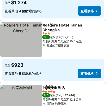
$1,274
低至
查看其他
4 個網站
的價格
查看價格
Roaders Hotel Tainan
分享
加入我的最愛
ChengDa
3 星級
8.5
超級讚
7,238
距離鹿耳門天后宮 10.0 公里
舒適的二樓休息室
$923
低至
查看其他
5 個網站
的價格
查看價格
台南桂田酒店
分享
加入我的最愛
5 星級
8.6
超級讚
12,944
距離鹿耳門天后宮 12.2 公里
廣闊的熱帶花園