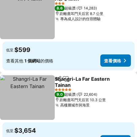
分享
加入我的最愛
3 星級
8.6
超級讚
14,283
距離鹿耳門天后宮 8.7 公里
專為成人設計的住宿體驗
$599
低至
查看其他
1 個網站
的價格
查看價格
Shangri-La Far Eastern
分享
加入我的最愛
Tainan
5 星級
9.0
超級讚
22,604
距離鹿耳門天后宮 10.3 公里
高樓層城市與海景
$3,654
低至