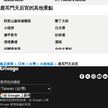
Maple Hotel
U.I.J Hotel & Hostel
鹿耳門天后宮的其他景點
Just Sleep Tainan Ten-drum
康橋商旅 - 台南民生館
LIHO Hotel Tainan
台南劍橋大飯店
阿里山森林遊樂區
墾丁大街
台南富信大飯店
Hotel Leisure Tainanxinglu-xiangnongchaolu
小琉球
日月潭
Hotel Brown - Zhongzheng
台南大飯店
逢甲夜市
杉林溪
Taipung Suites
Lakeshore Hotel Tainan
清境農場
溪頭
Shangri-La Far Eastern Tainan
台南老爺行旅
谷關溫泉區
台中火車站
Grand Banyan Hotel
台南新朝代飯店
梨山
關子嶺溫泉
Hotel A
Roaders Hotel Tainan ChengDa
台中一中商圈
四重溪溫泉
月見溪行館
Jiuning Business Hotel
飯店搜尋
亞洲
台灣
台南地區
鹿耳門天后宮
高雄巨蛋捷運站
台南火車站
CHECK inn Select Tainan YongKang
Jia Hsin Garden Hotel
Facebook
Twitter
Insta
Yo
駁二藝術特區
知本溫泉
文悅旅棧
維悅酒店
選擇您的國家
武陵農場
義大遊樂世界
Hotel Château Anping
Hua Hotel
台南花園夜市
高雄左營高鐵站
Changyu Hotel
Kindness Hotel - Tainan Chihkan Tower
在 Google 上新增
高雄火車站
高雄瑞豐夜市
致穩人文商旅
Hwa Nan Hotel
輕鬆找到我們的結果：在 Google 上將
trivago 新增為偏好來源。
嘉義車站
泰安溫泉
Hotel Brown - Chihkan Branch
Provintia Hotel