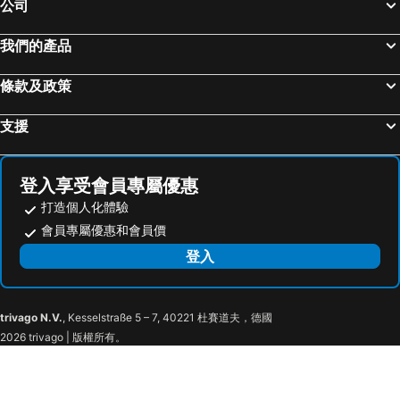
公司
台東車站
九族文化村
樺谷大飯店
大立大飯店
高雄夢時代購物中心
高雄六合夜市
Anping Business Hotel
Flora Inn
我們的產品
奧萬大森林遊樂區
月眉世界麗寶樂園
Formosa Yacht Resort
Finders Hotel Tainan Ximen
條款及政策
合歡山
花蓮海洋公園
28 the loft 閣樓
Tainan Weshare Hotel
高雄小港國際機場
台中烏日高鐵站
Baker Street 英倫風旅店
Hotel Rich
支援
武嶺
廬山溫泉
Crowne Plaza Tainan by IHG
1986 輕旅
高雄美麗島捷運站
墾丁國家公園
安平.依芙妮民宿
Xiu Xi An Ping
登入享受會員專屬優惠
嘉義高鐵站
東海藝術商圈
安平小洋房
九號民宿-光舟館、和和館
打造個人化體驗
85大樓
台東海濱公園
9n Sunark
9n Hoho
會員專屬優惠和會員價
台南安平古堡
飛牛牧場
Wood Whispering Residence
同棧設計旅店
登入
台南高鐵站
高雄義大世界
9n Bimuyu
Bailuwar Anping B&B
花蓮太魯閣國家公園
鹿野高台
我小時候民宿
Anping Sucess Bnb
trivago N.V.
, Kesselstraße 5 – 7, 40221 杜賽道夫，德國
鹿耳門天后宮
赤崁樓
台南安平裁縫師
Mori Hotel
2026 trivago | 版權所有。
國立台灣文學館
台南孔廟
台南舒室民宿
Memory Traveler
台南大東夜市
國立台灣歷史博物館
Ching She Commercial
U.i.j & Hostel