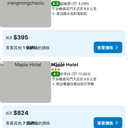
xiangnongchaolu
3 星級
8.9
超級讚
4,085
距離鹿耳門天后宮 8.8 公里
屋頂戲水池和電影院
$395
低至
查看其他
1 個網站
的價格
查看價格
Maple Hotel
分享
加入我的最愛
3 星級
8.1
非常好
13,802
距離鹿耳門天后宮 8.8 公里
附設餐廳供應自助式早餐
$824
低至
查看其他
7 個網站
的價格
查看價格