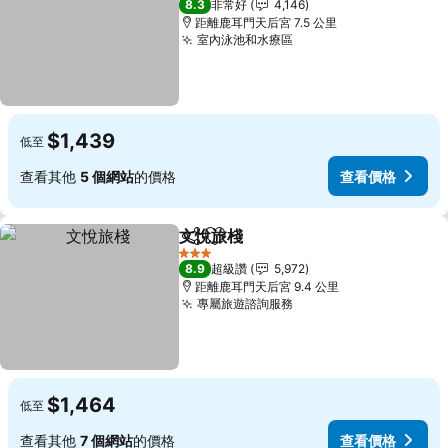
8.3
非常好
4,146
距離鹿耳門天后宮 7.5 公里
室內泳池和水療區
$1,439
低至
查看其他
5 個網站
的價格
查看價格
文悅旅棧
分享
加入我的最愛
3 星級
8.9
超級讚
5,972
距離鹿耳門天后宮 9.4 公里
專屬旅遊諮詢服務
$1,464
低至
查看其他
7 個網站
的價格
查看價格