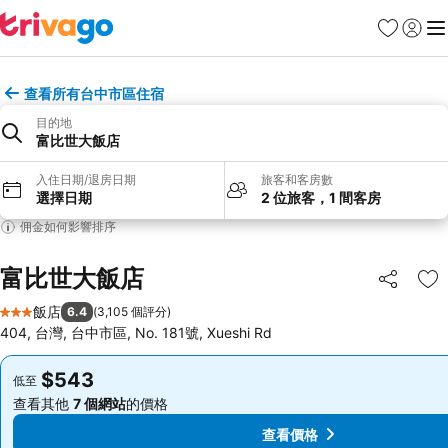
我的最愛
登入
選
查看所有台中市區住宿
目的地
富比世大飯店
入住日期/退房日期
旅客和客房數
選擇日期
2 位旅客，1 間客房
佣金如何影響排序
富比世大飯店
分享
加
飯店
6.4
(
3,105 個評分
)
3 星級
404, 台灣, 台中市區, No. 181號, Xueshi Rd
$543
$543
低至
低至
查看其他
7 個網站
的價格
查看其他
7 個網站
的價格
查看價格
查看價格