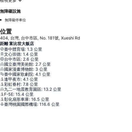
檢視更多
無障礙設施
無障礙停車位
位置
404, 台灣, 台中市區, No. 181號, Xueshi Rd
距離 富比世大飯店
臺中體育場
:
1.3
公里
文心崇德
:
1.4
公里
台中市區
:
2.6
公里
國立臺灣美術館
:
2.7
公里
國家漫畫博物館
:
3
公里
臺中國家歌劇院
:
4.1
公里
逢甲夜市
:
4.1
公里
彩虹眷村
:
7.8
公里
九二一地震教育園區
:
13.2
公里
F-5E
:
15.4
公里
彰化扇形車庫
:
16.5
公里
臺灣桃園國際機場
:
116.6
公里