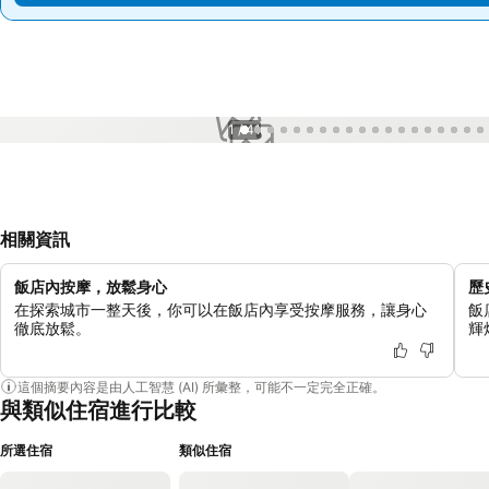
1 / 41
相關資訊
飯店內按摩，放鬆身心
歷
在探索城市一整天後，你可以在飯店內享受按摩服務，讓身心
飯
徹底放鬆。
輝
這個摘要內容是由人工智慧 (AI) 所彙整，可能不一定完全正確。
與類似住宿進行比較
所選住宿
類似住宿