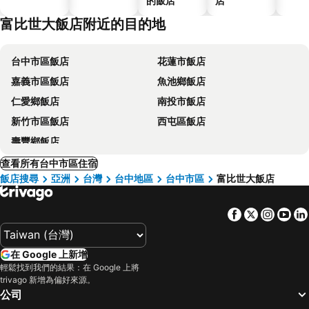
的飯店
店
富比世大飯店附近的目的地
台中市區飯店
花蓮市飯店
嘉義市區飯店
魚池鄉飯店
仁愛鄉飯店
南投市飯店
新竹市區飯店
西屯區飯店
壽豐鄉飯店
查看所有台中市區住宿
飯店搜尋
亞洲
台灣
台中地區
台中市區
富比世大飯店
Facebook
Twitter
Insta
Yo
在 Google 上新增
輕鬆找到我們的結果：在 Google 上將
trivago 新增為偏好來源。
公司