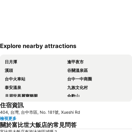
Explore nearby attractions
展開地圖
日月潭
逢甲夜市
溪頭
谷關溫泉區
台中火車站
台中一中商圈
泰安溫泉
九族文化村
月眉世界麗寶樂園
合歡山
住宿資訊
台中烏日高鐵站
東海藝術商圈
404, 台灣, 台中市區, No. 181號, Xueshi Rd
飛牛牧場
苗栗車站
檢視更多
集集火車站
彰化車站
關於富比世大飯店的常見問答
鹿港天后宮
國立自然科學博物館
富比世大飯店有游泳池區域嗎？