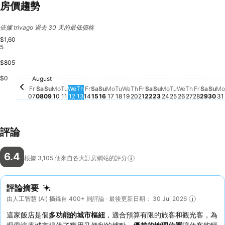
房價趨勢
依據 trivago 過去 30 天的最低價格
$1,60
5
$805
Saturday, August 2
$1,605
Saturday, August 08
$1,568
Saturday, August 15
$1,522
Satur
$1,45
$0
August
Friday, August 14
$661
Friday, August 07
$655
Friday, August 21
$649
Friday,
$655
Wednesday, August 19
$633
Tuesday, Aug
$633
Thursday
$630
Sunday, August 09
$611
Tuesday, August 11
$612
Wednesday, August 12
$613
Monday, August 17
$620
Tuesday, August 18
$618
Thursday, August 20
$618
Monday, Augus
$613
Wednesday,
$615
Sun
$6
M
$
Monday, August 10
$609
Sunday, August 16
$603
Thursday, August 13
$580
Sunday, August 2
$584
Fr
Sa
Su
Mo
Tu
We
Th
Fr
Sa
Su
Mo
Tu
We
Th
Fr
Sa
Su
Mo
Tu
We
Th
Fr
Sa
Su
Mo
07
08
09
10
11
12
13
14
15
16
17
18
19
20
21
22
23
24
25
26
27
28
29
30
31
評論
6.4
根據 3,105
個來自各大訂房網站的評分
評論摘要
由人工智慧 (AI) 摘錄自 400+ 則評論 · 最後更新日期： 30 Jul 2026
這家飯店是個
多功能的城市樞紐
，適合預算有限的旅客和觀光客，為