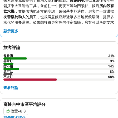
探索這座城市提供了實用又便利的據點。
優越的地理位置
讓住客能輕
鬆搭乘大眾運輸工具，並前往一中街夜市等熱門景點。飯店
房內設有
飲水機
，並提供功能正常的空調，確保基本舒適度。房客們一致讚揚
友善樂於助人的員工
，也很滿意飯店鄰近眾多當地餐飲場所，提供多
樣化的用餐選擇。如果想獲得更寧靜的住宿體驗，房客可以考慮要求
入住非面街的客房。
顯示更多
旅客評論
超級讚
21
%
非常好
9
%
蠻不錯
14
%
還可以
8
%
不太好
48
%
查看評論
高於台中市區平均評分
位置
•
8.8
顯示更多評分