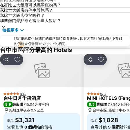
在富比世大飯店可以攜帶寵物嗎？
大坑風景區
勝興車站
富比世大飯店有停車設施嗎？
豐原區
大甲鎮瀾宮
富比世大飯店位於哪裡？
哪些熱門景點靠近富比世大飯店？
東勢林場
中部科學園區台中園區
檢視更多
高美濕地
三義木雕博物館
預訂網站提供給我們的價格隨時都會改變，因此您前往預訂網站後看到
台中工業區
台中中華夜市
的價格未必會與 trivago 上的相同。
水里火車站
埔里酒廠
台中市區評分最高的 Hotels
后豐鐵馬道
台中國立美術館
分享
加入我的最愛
分享
加入我的最愛
台中公園
中台禪寺
八卦山大佛風景區
新社花海
薰衣草森林
台中精密科學園區
東豐綠色走廊
天空之橋猴探井天梯
飯店
飯店
5 星級
4 星級
台中日月千禧酒店
MINI HOTELS (Feng
台中都會公園
Taichung International Airport
8.9
8.5
超級讚
(
15,046 個評分
)
超級讚
(
17,940 個評
距離逢甲夜市 2.5 公里
台中市區, 距離市中心 6.
$3,321
$1,028
低至
低至
查看其他
8 個網站
的價格
查看其他
9 個網站
的