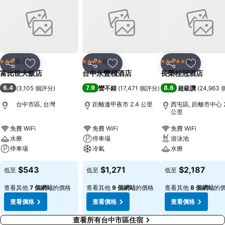
飯店
飯店
飯店
3 星級
4 星級
5 星級
分享
加入我的最愛
分享
加入我的最愛
分享
加入我的
富比世大飯店
台中永豐棧酒店
長榮桂冠酒店
6.4
7.9
8.6
(
3,105 個評分
)
蠻不錯
(
17,471 個評分
)
超級讚
(
24,963
台中市區, 台灣
距離逢甲夜市 2.4 公里
西屯區, 距離市中心 2
公里
免費 WiFi
免費 WiFi
免費 WiFi
水療
停車場
游泳池
停車場
冷氣
水療
$543
$1,271
$2,187
低至
低至
低至
查看其他
7 個網站
的價格
查看其他
9 個網站
的價格
查看其他
8 個網站
的
查看價格
查看價格
查看價格
查看所有台中市區住宿