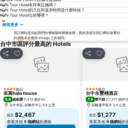
勝興車站
豐原區
KUN Tour Hotel有停車設施嗎？
大甲鎮瀾宮
東勢林場
KUN Tour Hotel的入住和退房時間是什麼時候？
KUN Tour Hotel位於哪裡？
中部科學園區台中園區
高美濕地
檢視更多
三義木雕博物館
台中工業區
預訂網站提供給我們的價格隨時都會改變，因此您前往預訂網站後看到
台中中華夜市
水里火車站
的價格未必會與 trivago 上的相同。
埔里酒廠
后豐鐵馬道
台中市區評分最高的 Hotels
台中國立美術館
台中公園
分享
加入我的最愛
分享
加入我的最愛
中台禪寺
八卦山大佛風景區
新社花海
薰衣草森林
台中精密科學園區
東豐綠色走廊
天空之橋猴探井天梯
台中都會公園
飯店
飯店
4 星級
4 星級
Taichung International Airport
采寓halo house
台中永豐棧酒店
8.8
7.9
超級讚
(
1,419 個評分
)
蠻不錯
(
17,471 個評
台中市區, 距離市中心 5.6 公里
距離逢甲夜市 2.4 公里
$2,467
$1,277
低至
低至
查看其他
5 個網站
的價格
查看其他
9 個網站
的