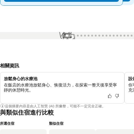
1 / 87
相關資訊
放鬆身心的水療池
設
在飯店的水療池放鬆身心、恢復活力，在探索一整天後享受寧
你
靜的休憩時光。
充
這個摘要內容是由人工智慧 (AI) 所彙整，可能不一定完全正確。
與類似住宿進行比較
所選住宿
類似住宿