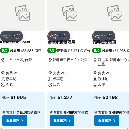
飯店
飯店
飯店
4 星級
4 星級
5 星級
分享
加入我的最愛
分享
加入我的最愛
分享
加入我的
KUN Tour Hotel
台中永豐棧酒店
長榮桂冠酒店
8.5
7.9
8.6
超級讚
(
22,233 個評分
)
蠻不錯
(
17,471 個評分
)
超級讚
(
24,963
台中市區, 台灣
距離逢甲夜市 2.4 公里
西屯區, 距離市中心 2
公里
免費 WiFi
免費 WiFi
免費 WiFi
停車場
停車場
游泳池
冷氣
冷氣
水療
查看價格
查看價格
查看價格
$1,605
$1,277
$2,198
低至
低至
低至
查看其他
7 個網站
的價格
查看其他
9 個網站
的價格
查看其他
8 個網站
的
查看價格
查看價格
查看價格