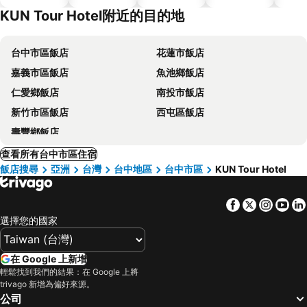
KUN Tour Hotel附近的目的地
台中市區飯店
花蓮市飯店
嘉義市區飯店
魚池鄉飯店
仁愛鄉飯店
南投市飯店
新竹市區飯店
西屯區飯店
壽豐鄉飯店
查看所有台中市區住宿
飯店搜尋
亞洲
台灣
台中地區
台中市區
KUN Tour Hotel
Facebook
Twitter
Insta
Yo
選擇您的國家
在 Google 上新增
輕鬆找到我們的結果：在 Google 上將
trivago 新增為偏好來源。
公司