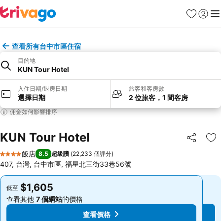
我的最愛
登入
選
查看所有台中市區住宿
目的地
KUN Tour Hotel
入住日期/退房日期
旅客和客房數
選擇日期
2 位旅客，1 間客房
佣金如何影響排序
KUN Tour Hotel
分享
加
飯店
8.5
超級讚
(
22,233 個評分
)
4 星級
407, 台灣, 台中市區, 福星北三街33巷56號
$1,605
$1,605
低至
低至
查看其他
7 個網站
的價格
查看其他
7 個網站
的價格
查看價格
查看價格