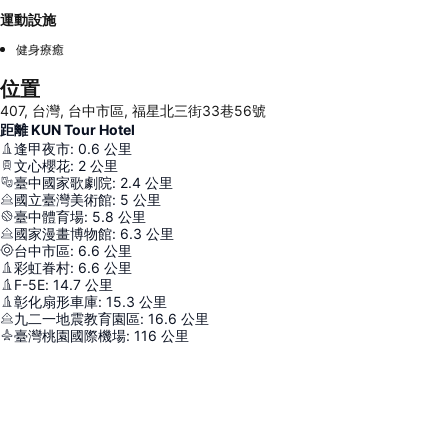
運動設施
健身療癒
位置
407, 台灣, 台中市區, 福星北三街33巷56號
距離 KUN Tour Hotel
逢甲夜市
:
0.6
公里
文心櫻花
:
2
公里
臺中國家歌劇院
:
2.4
公里
國立臺灣美術館
:
5
公里
臺中體育場
:
5.8
公里
國家漫畫博物館
:
6.3
公里
台中市區
:
6.6
公里
彩虹眷村
:
6.6
公里
F-5E
:
14.7
公里
彰化扇形車庫
:
15.3
公里
九二一地震教育園區
:
16.6
公里
臺灣桃園國際機場
:
116
公里