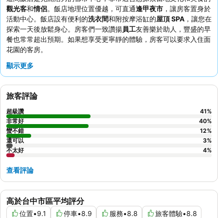
觀光客
和
情侶
。飯店地理位置優越，可直通
逢甲夜市
，讓房客置身於
活動中心。飯店設有便利的
洗衣間
和附按摩浴缸的
屋頂 SPA
，讓您在
探索一天後放鬆身心。房客們一致讚揚
員工
友善樂於助人，豐盛的早
餐也常常超出預期。如果想享受更寧靜的體驗，房客可以要求入住面
花園的客房。
顯示更多
旅客評論
超級讚
41
%
非常好
40
%
蠻不錯
12
%
還可以
3
%
不太好
4
%
查看評論
高於台中市區平均評分
位置
•
9.1
停車
•
8.9
服務
•
8.8
旅客體驗
•
8.8