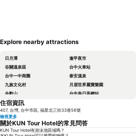
Explore nearby attractions
展開地圖
日月潭
逢甲夜市
谷關溫泉區
台中火車站
台中一中商圈
泰安溫泉
九族文化村
月眉世界麗寶樂園
合歡山
台中烏日高鐵站
住宿資訊
東海藝術商圈
飛牛牧場
407, 台灣, 台中市區, 福星北三街33巷56號
苗栗車站
集集火車站
檢視更多
彰化車站
鹿港天后宮
關於KUN Tour Hotel的常見問答
國立自然科學博物館
大坑風景區
KUN Tour Hotel有游泳池區域嗎？
在KUN Tour Hotel可以攜帶寵物嗎？