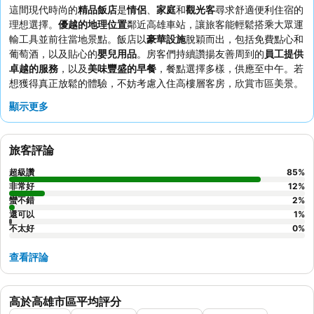
這間現代時尚的
精品飯店
是
情侶
、
家庭
和
觀光客
尋求舒適便利住宿的
理想選擇。
優越的地理位置
鄰近高雄車站，讓旅客能輕鬆搭乘大眾運
輸工具並前往當地景點。飯店以
豪華設施
脫穎而出，包括免費點心和
葡萄酒，以及貼心的
嬰兒用品
。房客們持續讚揚友善周到的
員工提供
卓越的服務
，以及
美味豐盛的早餐
，餐點選擇多樣，供應至中午。若
想獲得真正放鬆的體驗，不妨考慮入住高樓層客房，欣賞市區美景。
顯示更多
旅客評論
超級讚
85
%
非常好
12
%
蠻不錯
2
%
還可以
1
%
不太好
0
%
查看評論
高於高雄市區平均評分