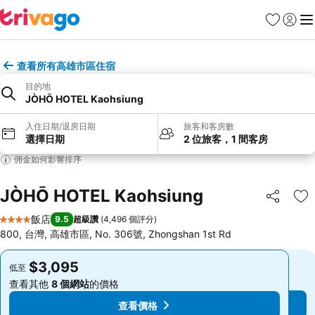
我的最愛
登入
選
查看所有高雄市區住宿
目的地
JÒHŌ HOTEL Kaohsiung
入住日期/退房日期
旅客和客房數
選擇日期
2 位旅客，1 間客房
佣金如何影響排序
JÒHŌ HOTEL Kaohsiung
分享
加
飯店
9.5
超級讚
(
4,496 個評分
)
4 星級
800, 台灣, 高雄市區, No. 306號, Zhongshan 1st Rd
$3,095
$3,095
低至
低至
查看其他
8 個網站
的價格
查看其他
8 個網站
的價格
查看價格
查看價格