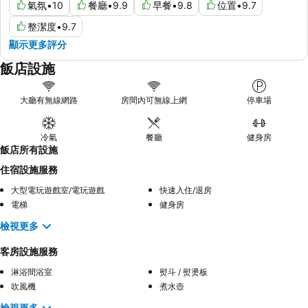
氣氛
•
10
餐廳
•
9.9
早餐
•
9.8
位置
•
9.7
整潔度
•
9.7
顯示更多評分
飯店設施
大廳有無線網路
房間內可無線上網
停車場
冷氣
餐廳
健身房
飯店所有設施
住宿設施服務
大型電玩遊戲室/電玩遊戲
快速入住/退房
電梯
健身房
檢視更多
客房設施服務
淋浴間浴室
熨斗 / 熨燙板
吹風機
煮水壺
檢視更多