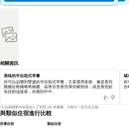
相關資訊
美味的半自助式早餐
城
你可以品嚐到豐盛的半自助式早餐，主菜選擇多樣，像是香煎
你
雞腿佐柑橘葡萄柚醬、蒜香百里香煎厚切豬頸排，或是香煎鮭
合
魚佐奶油菠菜，供應到中午。
這個摘要內容是由人工智慧 (AI) 所彙整，可能不一定完全正確。
與類似住宿進行比較
所選住宿
類似住宿