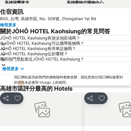
高雄瑞豐夜市
高雄夢時代購物中心
住宿資訊
高雄六合夜市
高雄小港國際機場
800, 台灣, 高雄市區, No. 306號, Zhongshan 1st Rd
高雄美麗島捷運站
85大樓
檢視更多
台南安平古堡
台南高鐵站
關於JÒHŌ HOTEL Kaohsiung的常見問答
高雄義大世界
高雄市立美術館
JÒHŌ HOTEL Kaohsiung有游泳池區域嗎？
在JÒHŌ HOTEL Kaohsiung可以攜帶寵物嗎？
高雄85大樓
台南大東夜市
JÒHŌ HOTEL Kaohsiung有停車設施嗎？
佛光山佛陀紀念館
西子灣
JÒHŌ HOTEL Kaohsiung位於哪裡？
哪些熱門景點靠近JÒHŌ HOTEL Kaohsiung？
高雄中央公園
鹿耳門天后宮
檢視更多
高雄真愛碼頭
瑞豐夜市
預訂網站提供給我們的價格隨時都會改變，因此您前往預訂網站後看到
高雄新崛江
高雄醫學大學
的價格未必會與 trivago 上的相同。
三鳳中街
高雄愛河
高雄市區評分最高的 Hotels
高雄壽山動物園
高雄文化中心
分享
加入我的最愛
分享
加入我的最愛
高雄中山大學
高雄義守大學
大鵬灣國家風景區
赤崁樓
高雄興達港
臺南機場
高雄新光碼頭海洋之心
永康車站