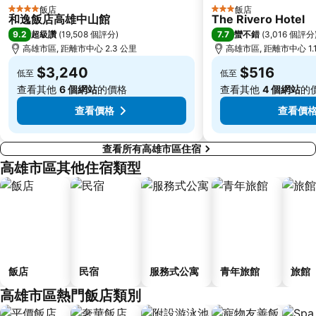
飯店
飯店
4 星級
3 星級
台南孔廟
保安車站
和逸飯店高雄中山館
The Rivero Hotel
9.2
7.7
超級讚
(
19,508 個評分
)
蠻不錯
(
3,016 個評分
台南黃金海岸
茂林國家風景區
高雄市區, 距離市中心 2.3 公里
高雄市區, 距離市中心 1.
高雄光榮碼頭
旗津海景觀光自行車道
$3,240
$516
低至
低至
蓮池潭
高雄光華夜市
查看其他
6 個網站
的價格
查看其他
4 個網站
的
國立台灣歷史博物館
高雄技擊館
查看價格
查看價
查看所有高雄市區住宿
高雄市區其他住宿類型
飯店
民宿
服務式公寓
青年旅館
旅館
高雄市區熱門飯店類別