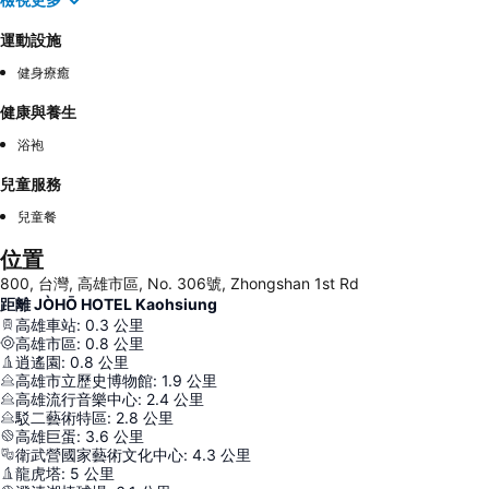
運動設施
健身療癒
健康與養生
浴袍
兒童服務
兒童餐
位置
800, 台灣, 高雄市區, No. 306號, Zhongshan 1st Rd
距離 JÒHŌ HOTEL Kaohsiung
高雄車站
:
0.3
公里
高雄市區
:
0.8
公里
逍遙園
:
0.8
公里
高雄市立歷史博物館
:
1.9
公里
高雄流行音樂中心
:
2.4
公里
駁二藝術特區
:
2.8
公里
高雄巨蛋
:
3.6
公里
衛武營國家藝術文化中心
:
4.3
公里
龍虎塔
:
5
公里