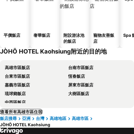
平價飯店
奢華飯店
附設游泳池
寵物友善飯
Spa
的飯店
店
JÒHŌ HOTEL Kaohsiung附近的目的地
高雄市區飯店
台南市區飯店
台東市區飯店
恆春飯店
嘉義市區飯店
屏東市區飯店
琉球鄉飯店
大樹區飯店
中西區飯店
查看所有高雄市區住宿
飯店搜尋
亞洲
台灣
高雄地區
高雄市區
JÒHŌ HOTEL Kaohsiung