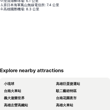
澄清湖棒球場
:
6.1
公里
原日本海軍鳳山無線電信所
:
7.4
公里
高雄國際機場
:
8.3
公里
Explore nearby attractions
展開地圖
小琉球
高雄巨蛋捷運站
台南火車站
駁二藝術特區
義大遊樂世界
台南花園夜市
高雄左營高鐵站
高雄火車站