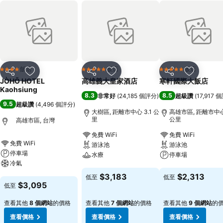
飯店
飯店
飯店
4 星級
5 星級
5 星級
分享
加入我的最愛
分享
加入我的最愛
分享
加入我的
JÒHŌ HOTEL
高雄義大皇家酒店
寒軒國際大飯店
Kaohsiung
8.3
8.5
非常好
(
24,185 個評分
)
超級讚
(
17,917 
9.5
超級讚
(
4,496 個評分
)
大樹區, 距離市中心 3.1 公
高雄市區, 距離市中心 
里
公里
高雄市區, 台灣
免費 WiFi
免費 WiFi
免費 WiFi
游泳池
游泳池
停車場
水療
停車場
冷氣
查看價格
查看價格
$3,183
$2,313
低至
低至
查看價格
$3,095
低至
查看其他
8 個網站
的價格
查看其他
7 個網站
的價格
查看其他
9 個網站
的
查看價格
查看價格
查看價格