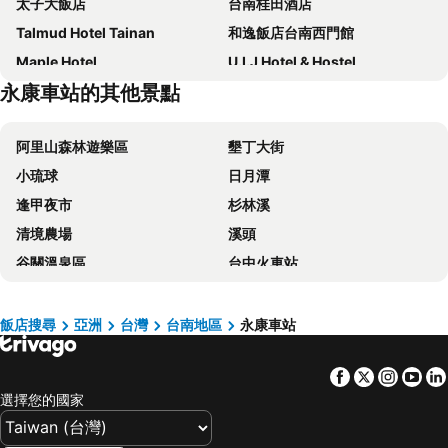
太子大飯店
台南桂田酒店
Talmud Hotel Tainan
和逸飯店台南西門館
Maple Hotel
U.I.J Hotel & Hostel
永康車站的其他景點
Just Sleep Tainan Ten-drum
康橋商旅 - 台南民生館
LIHO Hotel Tainan
台南劍橋大飯店
阿里山森林遊樂區
墾丁大街
台南富信大飯店
Hotel Leisure Tainanxinglu-xiangnongchaolu
小琉球
日月潭
Hotel Brown - Zhongzheng
台南大飯店
逢甲夜市
杉林溪
Taipung Suites
Lakeshore Hotel Tainan
清境農場
溪頭
Shangri-La Far Eastern Tainan
台南老爺行旅
谷關溫泉區
台中火車站
Grand Banyan Hotel
台南新朝代飯店
梨山
關子嶺溫泉
Hotel A
Roaders Hotel Tainan ChengDa
台中一中商圈
四重溪溫泉
月見溪行館
Jiuning Business Hotel
飯店搜尋
亞洲
台灣
台南地區
永康車站
高雄巨蛋捷運站
台南火車站
CHECK inn Select Tainan YongKang
Jia Hsin Garden Hotel
Facebook
Twitter
Insta
Yo
駁二藝術特區
知本溫泉
文悅旅棧
維悅酒店
選擇您的國家
武陵農場
義大遊樂世界
Hotel Château Anping
Hua Hotel
台南花園夜市
高雄左營高鐵站
Changyu Hotel
Kindness Hotel - Tainan Chihkan Tower