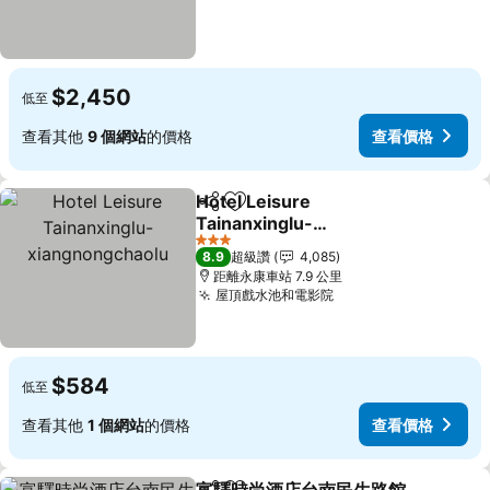
$2,450
低至
查看其他
9 個網站
的價格
查看價格
Hotel Leisure
分享
加入我的最愛
Tainanxinglu-
xiangnongchaolu
3 星級
8.9
超級讚
4,085
距離永康車站 7.9 公里
屋頂戲水池和電影院
$584
低至
查看其他
1 個網站
的價格
查看價格