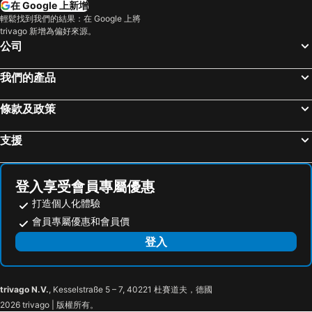
在 Google 上新增
高雄火車站
高雄瑞豐夜市
致穩人文商旅
Hwa Nan Hotel
輕鬆找到我們的結果：在 Google 上將
trivago 新增為偏好來源。
嘉義車站
泰安溫泉
Hotel Brown - Chihkan Branch
Provintia Hotel
公司
台東車站
九族文化村
樺谷大飯店
大立大飯店
高雄夢時代購物中心
高雄六合夜市
Anping Business Hotel
Flora Inn
我們的產品
奧萬大森林遊樂區
月眉世界麗寶樂園
Formosa Yacht Resort
Finders Hotel Tainan Ximen
條款及政策
合歡山
花蓮海洋公園
28 the loft 閣樓
Tainan Weshare Hotel
高雄小港國際機場
台中烏日高鐵站
Baker Street 英倫風旅店
Hotel Rich
支援
武嶺
廬山溫泉
Formosa Garden Hotel
Jingying Qinlu Hotel
高雄美麗島捷運站
墾丁國家公園
Jingin Hotel
劍橋大飯店 - 永康店
登入享受會員專屬優惠
嘉義高鐵站
東海藝術商圈
Cambridge Yongkang
Tourism Inn
打造個人化體驗
85大樓
台東海濱公園
Hotel Les Tainan
吉村大飯店
會員專屬優惠和會員價
台南安平古堡
飛牛牧場
微漾輕旅
DiDi House民宿
登入
台南高鐵站
高雄義大世界
Li Sir
鼎立安商務旅館 Dinglian Hotel
花蓮太魯閣國家公園
鹿野高台
U.i.j & Hostel
肆房 For Room
trivago N.V.
, Kesselstraße 5 – 7, 40221 杜賽道夫，德國
永康車站
國立台灣歷史博物館
奇遇果文旅 Key We Go Hotel
樹舍 包棟民宿
2026 trivago | 版權所有。