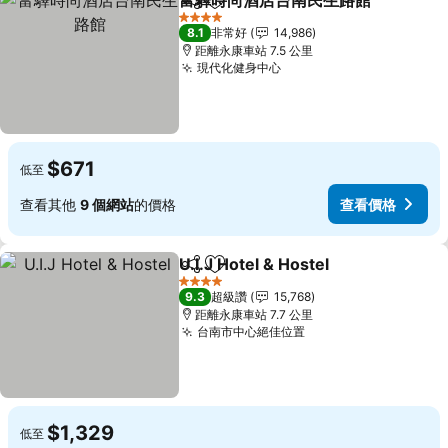
富驛時尚酒店台南民生路館
分享
加入我的最愛
4 星級
8.1
非常好
14,986
距離永康車站 7.5 公里
現代化健身中心
$671
低至
查看其他
9 個網站
的價格
查看價格
U.I.J Hotel & Hostel
分享
加入我的最愛
4 星級
9.3
超級讚
15,768
距離永康車站 7.7 公里
台南市中心絕佳位置
$1,329
低至