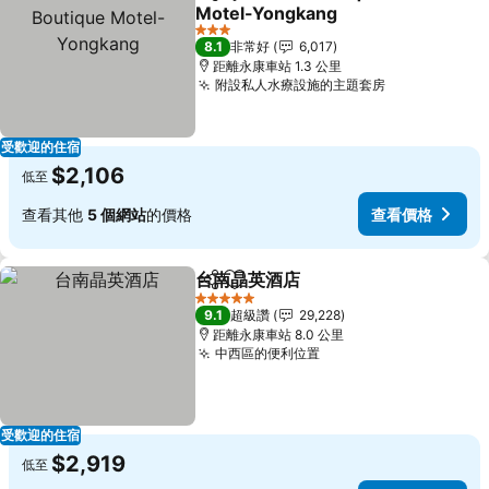
分享
加入我的最愛
Motel-Yongkang
3 星級
8.1
非常好
6,017
距離永康車站 1.3 公里
附設私人水療設施的主題套房
受歡迎的住宿
$2,106
低至
查看其他
5 個網站
的價格
查看價格
台南晶英酒店
分享
加入我的最愛
5 星級
9.1
超級讚
29,228
距離永康車站 8.0 公里
中西區的便利位置
受歡迎的住宿
$2,919
低至