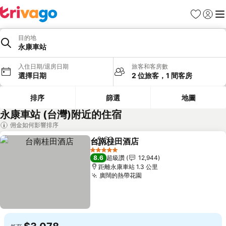
我的最愛
登入
選
目的地
永康車站
入住日期/退房日期
旅客和客房數
選擇日期
2 位旅客，1 間客房
排序
篩選
地圖
永康車站 (台灣)附近的住宿
佣金如何影響排序
台南桂田酒店
分享
加入我的最愛
5 星級
8.6
超級讚
12,944
距離永康車站 1.3 公里
廣闊的熱帶花園