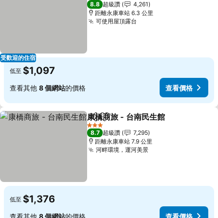
3 星級
8.8
超級讚
4,261
距離永康車站 6.3 公里
可使用屋頂露台
受歡迎的住宿
$1,097
低至
查看其他
8 個網站
的價格
查看價格
康橋商旅 - 台南民生館
分享
加入我的最愛
3 星級
8.7
超級讚
7,295
距離永康車站 7.9 公里
河畔環境，運河美景
$1,376
低至
查看其他
8 個網站
的價格
查看價格