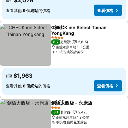
$3,078
低至
查看其他
9 個網站
的價格
查看價格
CHECK inn Select Tainan
分享
加入我的最愛
YongKang
4 星級
8.7
超級讚
6,615
距離永康車站 1.0 公里
中式古典設計美學
$1,963
低至
查看其他
8 個網站
的價格
查看價格
劍橋大飯店 - 永康店
分享
加入我的最愛
3 星級
8.1
非常好
2,428
距離永康車站 1.2 公里
明亮餐廳與花園露台