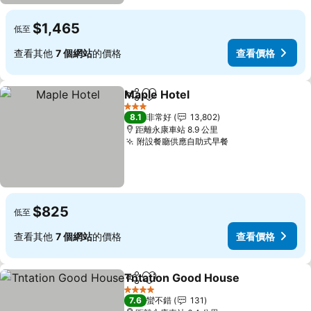
$1,465
低至
查看其他
7 個網站
的價格
查看價格
Maple Hotel
分享
加入我的最愛
3 星級
8.1
非常好
13,802
距離永康車站 8.9 公里
附設餐廳供應自助式早餐
$825
低至
查看其他
7 個網站
的價格
查看價格
Tntation Good House
分享
加入我的最愛
4 星級
7.6
蠻不錯
131