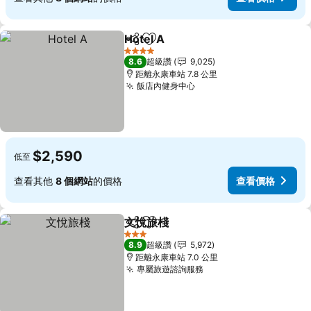
Hotel A
分享
加入我的最愛
4 星級
8.6
超級讚
9,025
距離永康車站 7.8 公里
飯店內健身中心
$2,590
低至
查看其他
8 個網站
的價格
查看價格
文悅旅棧
分享
加入我的最愛
3 星級
8.9
超級讚
5,972
距離永康車站 7.0 公里
專屬旅遊諮詢服務