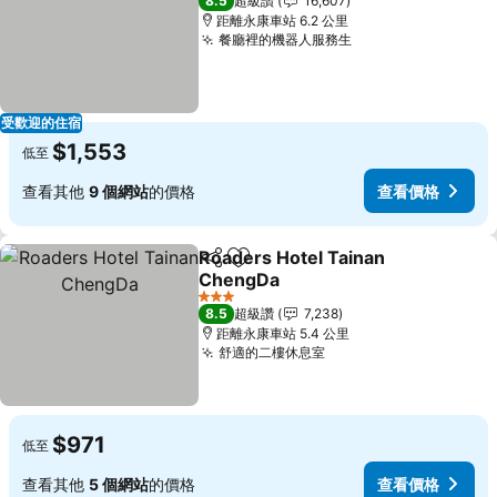
8.5
超級讚
16,607
距離永康車站 6.2 公里
餐廳裡的機器人服務生
受歡迎的住宿
$1,553
低至
查看其他
9 個網站
的價格
查看價格
Roaders Hotel Tainan
分享
加入我的最愛
ChengDa
3 星級
8.5
超級讚
7,238
距離永康車站 5.4 公里
舒適的二樓休息室
$971
低至
查看其他
5 個網站
的價格
查看價格