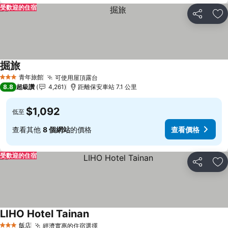
受歡迎的住宿
分享
加
掘旅
青年旅館
可使用屋頂露台
3 星級
8.8
超級讚
4,261
距離保安車站 7.1 公里
$1,092
低至
查看其他
8 個網站
的價格
查看價格
受歡迎的住宿
分享
加
LIHO Hotel Tainan
飯店
經濟實惠的住宿選擇