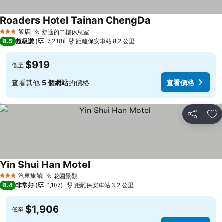
Roaders Hotel Tainan ChengDa
飯店
舒適的二樓休息室
3 星級
8.5
超級讚
7,238
距離保安車站 8.2 公里
$919
低至
查看其他
5 個網站
的價格
查看價格
分享
加
Yin Shui Han Motel
汽車旅館
花園景觀
3 星級
8.4
非常好
1,107
距離保安車站 3.2 公里
$1,906
低至