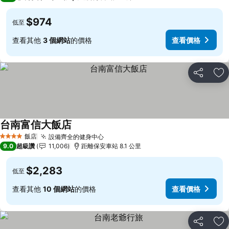
$974
低至
查看其他
3 個網站
的價格
查看價格
分享
加
台南富信大飯店
飯店
設備齊全的健身中心
4 星級
9.0
超級讚
11,006
距離保安車站 8.1 公里
$2,283
低至
查看其他
10 個網站
的價格
查看價格
分享
加