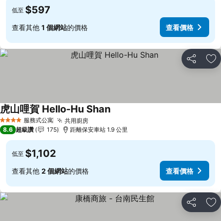
$597
低至
查看其他
1 個網站
的價格
查看價格
分享
加
虎山哩賀 Hello-Hu Shan
服務式公寓
共用廚房
4 星級
8.6
超級讚
175
距離保安車站 1.9 公里
$1,102
低至
查看其他
2 個網站
的價格
查看價格
分享
加