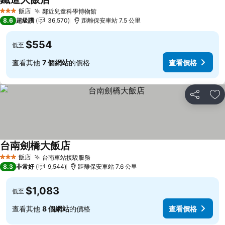
飯店
鄰近兒童科學博物館
3 星級
8.6
超級讚
36,570
距離保安車站 7.5 公里
$554
低至
查看其他
7 個網站
的價格
查看價格
分享
加
台南劍橋大飯店
飯店
台南車站接駁服務
3 星級
8.3
非常好
9,544
距離保安車站 7.6 公里
$1,083
低至
查看其他
8 個網站
的價格
查看價格