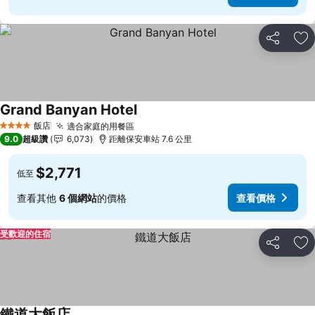
分享
加
Grand Banyan Hotel
飯店
適合家庭的用餐區
4 星級
9.0
超級讚
6,073
距離保安車站 7.6 公里
$2,771
低至
查看其他
6 個網站
的價格
查看價格
受歡迎的住宿
分享
加
鐵道大飯店