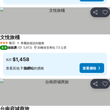
分享
加
文悅旅棧
飯店
專屬旅遊諮詢服務
3 星級
8.9
超級讚
5,972
距離保安車站 7.5 公里
$1,458
低至
查看其他
7 個網站
的價格
查看價格
分享
加
台南府城商旅