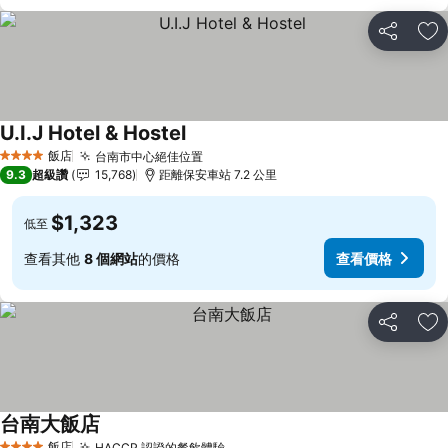
分享
加
U.I.J Hotel & Hostel
飯店
台南市中心絕佳位置
4 星級
9.3
超級讚
15,768
距離保安車站 7.2 公里
$1,323
低至
查看其他
8 個網站
的價格
查看價格
分享
加
台南大飯店
飯店
HACCP 認證的餐飲體驗