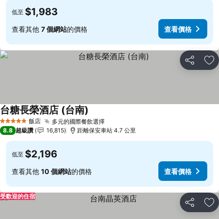
$1,983
低至
查看其他
7 個網站
的價格
查看價格
分享
加
台糖長榮酒店 (台南)
飯店
多元的國際餐飲選擇
5 星級
8.8
超級讚
16,815
距離保安車站 4.7 公里
$2,196
低至
查看其他
10 個網站
的價格
查看價格
受歡迎的住宿
分享
加