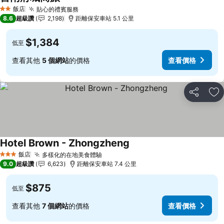
飯店
貼心的禮賓服務
2 星級
8.6
超級讚
2,198
距離保安車站 5.1 公里
$1,384
低至
查看其他
5 個網站
的價格
查看價格
分享
加
Hotel Brown - Zhongzheng
飯店
多樣化的在地美食體驗
3 星級
9.0
超級讚
6,623
距離保安車站 7.4 公里
$875
低至
查看其他
7 個網站
的價格
查看價格