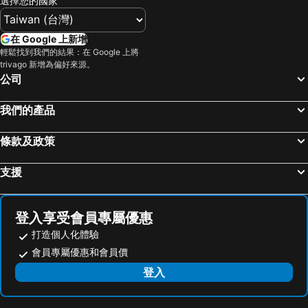
選擇您的國家
武陵農場
義大遊樂世界
Hotel Château Anping
Hua Hotel
台南花園夜市
高雄左營高鐵站
Changyu Hotel
Kindness Hotel - Tainan Chihkan Tower
在 Google 上新增
高雄火車站
高雄瑞豐夜市
致穩人文商旅
Hwa Nan Hotel
輕鬆找到我們的結果：在 Google 上將
trivago 新增為偏好來源。
嘉義車站
泰安溫泉
Hotel Brown - Chihkan Branch
Provintia Hotel
公司
台東車站
九族文化村
樺谷大飯店
大立大飯店
高雄夢時代購物中心
高雄六合夜市
Anping Business Hotel
Flora Inn
我們的產品
奧萬大森林遊樂區
月眉世界麗寶樂園
Formosa Yacht Resort
Finders Hotel Tainan Ximen
條款及政策
合歡山
花蓮海洋公園
28 the loft 閣樓
Tainan Weshare Hotel
高雄小港國際機場
台中烏日高鐵站
Baker Street 英倫風旅店
Hotel Rich
支援
武嶺
廬山溫泉
Paiwei Motel
亞伯大飯店
高雄美麗島捷運站
墾丁國家公園
High Cloud Motel
Foxdou Business Motel
登入享受會員專屬優惠
嘉義高鐵站
東海藝術商圈
Holiday Inn Zhuji (Wynn Plaza)
Foshan Yuyue Inn (shunde Ronggui Fishermans Wharf)
打造個人化體驗
85大樓
台東海濱公園
Royal Guest Hotel
Hong Cheng Sin Business Hotel
會員專屬優惠和會員價
台南安平古堡
飛牛牧場
Lavande Hotel (xingcheng Government Seaside Tourist Scenic Area Branch)
Yue · Boting Hotel (yichang East Station Branch)
登入
台南高鐵站
高雄義大世界
台南府城商旅
Tongfu Business Accommodation
花蓮太魯閣國家公園
鹿野高台
Shayu Esports Hotel (huizhou Xinxu Town Government Store)
Family Hotel - Linsen