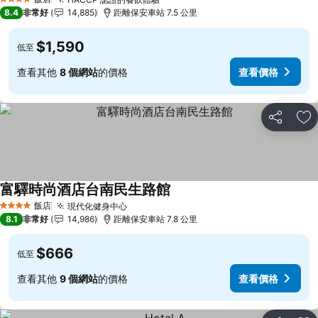
4 星級
8.4
非常好
14,885
距離保安車站 7.5 公里
$1,590
低至
查看其他
8 個網站
的價格
查看價格
分享
加
富驛時尚酒店台南民生路館
飯店
現代化健身中心
4 星級
8.1
非常好
14,986
距離保安車站 7.8 公里
$666
低至
查看其他
9 個網站
的價格
查看價格