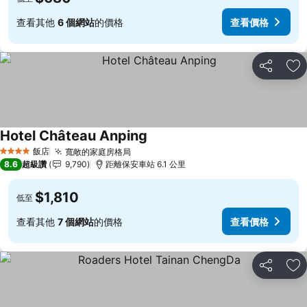
查看其他
6 個網站
的價格
查看價格
分享
加
Hotel Château Anping
飯店
寬敞的家庭房格局
4 星級
8.6
超級讚
9,790
距離保安車站 6.1 公里
$1,810
低至
查看其他
7 個網站
的價格
查看價格
分享
加