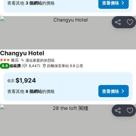
查看其他
3 個網站
的價格
查看價格
分享
加
Changyu Hotel
飯店
適合家庭的休憩區
3 星級
8.9
超級讚
8,447
距離保安車站 6.8 公里
$1,924
低至
查看其他
8 個網站
的價格
查看價格
分享
加