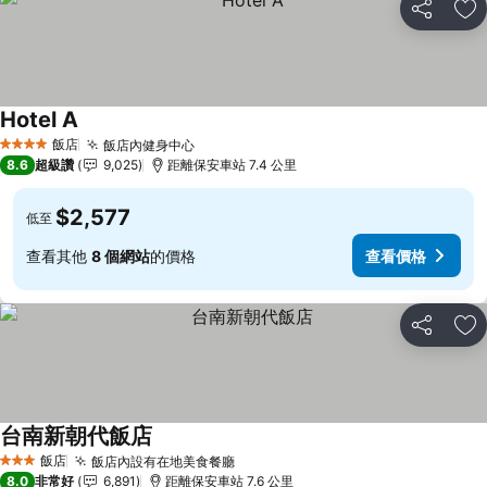
分享
加
Hotel A
飯店
飯店內健身中心
4 星級
8.6
超級讚
9,025
距離保安車站 7.4 公里
$2,577
低至
查看其他
8 個網站
的價格
查看價格
分享
加
台南新朝代飯店
飯店
飯店內設有在地美食餐廳
3 星級
8.0
非常好
6,891
距離保安車站 7.6 公里