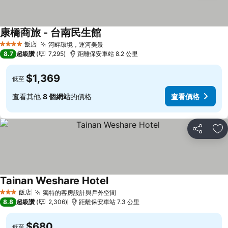
康橋商旅 - 台南民生館
飯店
河畔環境，運河美景
4 星級
8.7
超級讚
7,295
距離保安車站 8.2 公里
$1,369
低至
查看其他
8 個網站
的價格
查看價格
分享
加
Tainan Weshare Hotel
飯店
獨特的客房設計與戶外空間
3 星級
8.8
超級讚
2,306
距離保安車站 7.3 公里
$680
低至