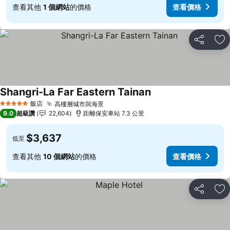
查看其他
1 個網站
的價格
查看價格
分享
加
Shangri-La Far Eastern Tainan
飯店
高樓層城市與海景
5 星級
9.0
超級讚
22,604
距離保安車站 7.3 公里
$3,637
低至
查看其他
10 個網站
的價格
查看價格
分享
加