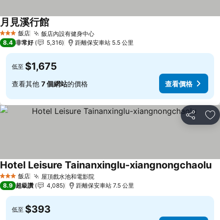
月見溪行館
飯店
飯店內設有健身中心
3 星級
8.4
非常好
5,316
距離保安車站 5.5 公里
$1,675
低至
查看其他
7 個網站
的價格
查看價格
分享
加
Hotel Leisure Tainanxinglu-xiangnongchaolu
飯店
屋頂戲水池和電影院
3 星級
8.9
超級讚
4,085
距離保安車站 7.5 公里
$393
低至