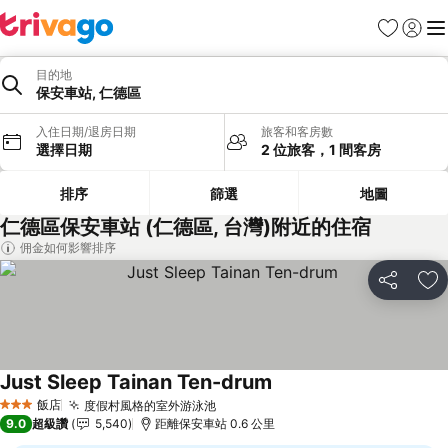
我的最愛
登入
選
目的地
保安車站, 仁德區
入住日期/退房日期
旅客和客房數
選擇日期
2 位旅客，1 間客房
排序
篩選
地圖
仁德區保安車站 (仁德區, 台灣)附近的住宿
佣金如何影響排序
分享
加
Just Sleep Tainan Ten-drum
飯店
度假村風格的室外游泳池
3 星級
9.0
超級讚
5,540
距離保安車站 0.6 公里