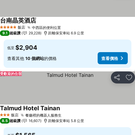
台南晶英酒店
飯店
中西區的便利位置
5 星級
9.1
超級讚
29,228
距離保安車站 6.9 公里
$2,904
低至
查看其他
10 個網站
的價格
查看價格
受歡迎的住宿
分享
加
Talmud Hotel Tainan
飯店
餐廳裡的機器人服務生
3 星級
8.5
超級讚
16,607
距離保安車站 5.8 公里