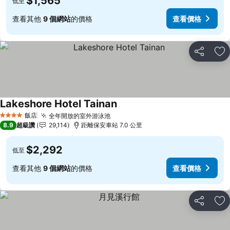
$1,565
低至
查看其他
9 個網站
的價格
查看價格
分享
加
Lakeshore Hotel Tainan
飯店
全年開放的室外游泳池
4 星級
8.9
超級讚
29,114
距離保安車站 7.0 公里
$2,292
低至
查看其他
9 個網站
的價格
查看價格
分享
加