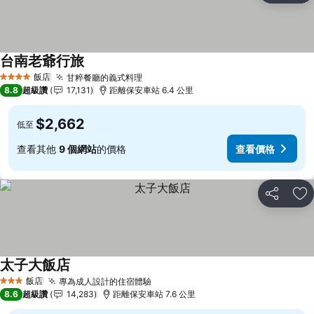
台南老爺行旅
飯店
甘粹餐廳的義式料理
4 星級
8.8
超級讚
17,131
距離保安車站 6.4 公里
$2,662
低至
查看其他
9 個網站
的價格
查看價格
分享
加
太子大飯店
飯店
專為成人設計的住宿體驗
3 星級
8.6
超級讚
14,283
距離保安車站 7.6 公里