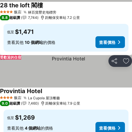
28 the loft 閣樓
飯店
林百貨歷史地標旁
4 星級
8.8
超級讚
7,744
距離保安車站 7.2 公里
$1,471
低至
查看其他
10 個網站
的價格
查看價格
受歡迎的住宿
分享
加
Provintia Hotel
飯店
La Cupola 屋頂餐廳
4 星級
9.0
超級讚
7,460
距離保安車站 7.9 公里
$1,269
低至
查看其他
4 個網站
的價格
查看價格