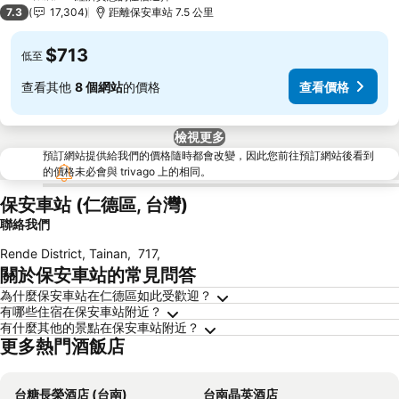
3 星級
7.3
17,304
距離保安車站 7.5 公里
$713
低至
查看其他
8 個網站
的價格
查看價格
檢視更多
預訂網站提供給我們的價格隨時都會改變，因此您前往預訂網站後看到
的價格未必會與 trivago 上的相同。
保安車站 (仁德區, 台灣)
聯絡我們
Rende District, Tainan
,
717
,
關於保安車站的常見問答
為什麼保安車站在仁德區如此受歡迎？
有哪些住宿在保安車站附近？
有什麼其他的景點在保安車站附近？
更多熱門酒飯店
台糖長榮酒店 (台南)
台南晶英酒店