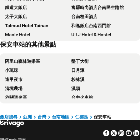
鐵道大飯店
富驛時尚酒店台南民生路館
太子大飯店
台南桂田酒店
Talmud Hotel Tainan
和逸飯店台南西門館
Maple Hotel
U.I.J Hotel & Hostel
保安車站的其他景點
Just Sleep Tainan Ten-drum
康橋商旅 - 台南民生館
LIHO Hotel Tainan
台南劍橋大飯店
阿里山森林遊樂區
墾丁大街
台南富信大飯店
Hotel Leisure Tainanxinglu-xiangnongchaolu
小琉球
日月潭
Hotel Brown - Zhongzheng
台南大飯店
逢甲夜市
杉林溪
Taipung Suites
Lakeshore Hotel Tainan
清境農場
溪頭
Shangri-La Far Eastern Tainan
台南老爺行旅
谷關溫泉區
台中火車站
Grand Banyan Hotel
台南新朝代飯店
梨山
關子嶺溫泉
Hotel A
Roaders Hotel Tainan ChengDa
台中一中商圈
四重溪溫泉
月見溪行館
Jiuning Business Hotel
飯店搜尋
亞洲
台灣
台南地區
仁德區
保安車站
高雄巨蛋捷運站
台南火車站
CHECK inn Select Tainan YongKang
Jia Hsin Garden Hotel
Facebook
Twitter
Insta
Yo
駁二藝術特區
知本溫泉
文悅旅棧
維悅酒店