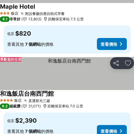
Maple Hotel
飯店
附設餐廳供應自助式早餐
3 星級
8.1
非常好
13,802
距離保安車站 7.3 公里
$820
低至
查看其他
7 個網站
的價格
查看價格
受歡迎的住宿
分享
加
和逸飯店台南西門館
飯店
直通新光三越
4 星級
9.2
超級讚
31,071
距離保安車站 7.0 公里
$2,390
低至
查看其他
7 個網站
的價格
查看價格