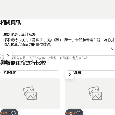
相關資訊
主題客房，設計活潑
探索獨特裝潢的主題客房，例如運動、爵士、卡通和音樂主題，為你提
個人化且充滿活力的住宿體驗。
這個摘要內容是由人工智慧 (AI) 所彙整，可能不一定完全正確。
與類似住宿進行比較
所選住宿
類似住宿
下一步
加入我的最愛
加入我的最愛
飯店
飯店
3 星級
4 星級