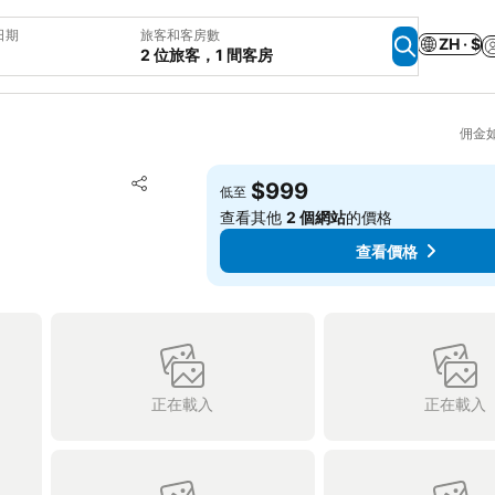
日期
旅客和客房數
ZH · $
2 位旅客，1 間客房
佣金
加入我的最愛
$999
低至
分享
查看其他
2 個網站
的價格
查看價格
正在載入
正在載入