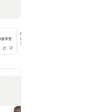
商務中心助你提高生產力
動後享受
飯店設有專屬商務中心，提供工作所需的設施，讓你在旅途
效率。
加入我的最愛
加入我的最愛
飯店
飯店
3 星級
5 星級