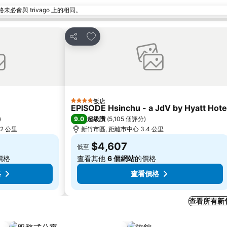
與 trivago 上的相同。
加入我的最愛
分享
飯店
4 星級
EPISODE Hsinchu - a JdV by Hyatt Hote
9.0
)
超級讚
(
5,105 個評分
)
2 公里
新竹市區, 距離市中心 3.4 公里
$4,607
低至
價格
查看其他
6 個網站
的價格
格
查看價格
查看所有新