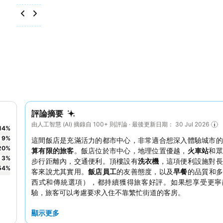
評論摘要
由人工智慧 (AI) 摘錄自 100+ 則評論 · 最後更新日期： 30 Jul 2026
14
%
9
%
這間飯店是充滿活力的都市中心，非常適合想深入體驗城市的
20
%
算有限的旅客
。飯店位於市中心，地理位置優越，
火車站
和眾
3
%
步行距離內，交通便利。頂樓設有
洗衣機
，這項便利設施對長
54
%
客來說尤其實用。
飯店員工
的友善態度，以及
早餐
的品質和多
西式和傳統選項），都持續獲得旅客好評。如果想享受更寧
驗，旅客可以考慮要求入住不靠繁忙街道的客房。
顯示更多