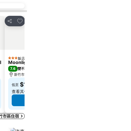
加入我的最愛
加入我的最愛
分享
分享
飯店
飯店
3 星級
2 星級
l
Moonlight Hotel
WL HOTEL Hsin
7.6
7.4
蠻不錯
(
2,002 個評分
)
(
1,484 個評分
)
新竹市區, 距離市中心 0.4 公里
新竹市區, 距離市中心 
$1,199
$1,184
低至
低至
查看其他
3 個網站
的價格
查看其他
3 個網站
查看價格
查看
竹市區住宿