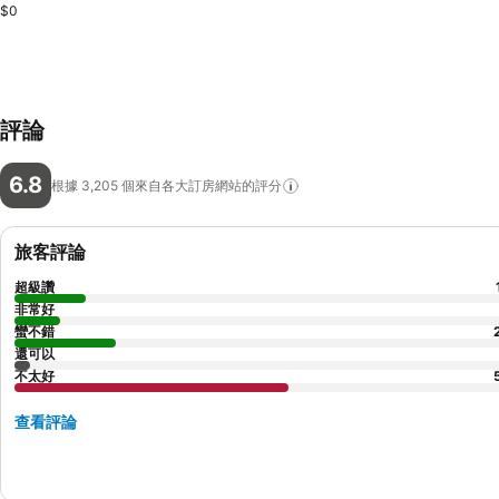
$0
評論
6.8
根據 3,205
個來自各大訂房網站的評分
旅客評論
超級讚
非常好
蠻不錯
還可以
不太好
查看評論