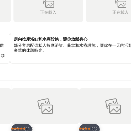
正在載入
正在載入
房內按摩浴缸和水療設施，讓你放鬆身心
供
部分客房配備私人按摩浴缸、桑拿和水療設施，讓你在一天的活
奢華的休憩時光。
加入我的最愛
加入我的最愛
飯店
飯店
5 星級
4 星級