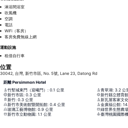
淋浴間浴室
吹風機
空調
電話
WiFi（客房）
客房免費無線上網
運動設施
租借自行車
位置
30042, 台灣, 新竹市區, No. 5號, Lane 23, Datong Rd
距離 Persimmon Hotel
竹塹城東門（迎曦門）
:
0.1
公里
青草湖
:
3.2
公
新竹市區
:
0.3
公里
新竹縣立體育
新竹
:
0.3
公里
新瓦屋客家文
新竹市美術館暨開拓館
:
0.4
公里
金廣福公館
:
14
玻璃工藝博物館
:
0.9
公里
綠世界生態農
新竹市立動物園
:
1.1
公里
臺灣桃園國際