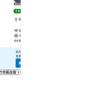
分享
分享
Xinshe Hotel Hsinchu
Ambassador Hotel Hsi
7.9
8.6
蠻不錯
(
6,230 個評分
)
超級讚
(
12,197 個評分
)
新竹市區, 距離市中心 1.3 公里
東區, 距離市中心 0.7 公里
免費 WiFi
免費 WiFi
冷氣
游泳池
健身房
水療
查看價格
查看價格
$2,031
$3,068
低至
低至
查看其他
5 個網站
的價格
查看其他
7 個網站
的價格
查看價格
查看價格
竹市區住宿