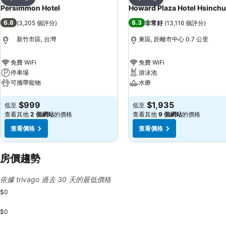
分享
分享
Persimmon Hotel
Howard Plaza Hotel Hsinchu
6.8
8.3
(
3,205 個評分
)
非常好
(
13,116 個評分
)
新竹市區, 台灣
東區, 距離市中心 0.7 公里
免費 WiFi
免費 WiFi
停車場
游泳池
可攜帶寵物
水療
查看價格
查看價格
$999
$1,935
低至
低至
查看其他
2 個網站
的價格
查看其他
9 個網站
的價格
查看價格
查看價格
房價趨勢
依據 trivago 過去 30 天的最低價格
$0
$0