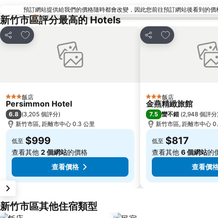
預訂網站提供給我們的價格隨時都會改變，因此您前往預訂網站後看到的價格未必會
新竹市區評分最高的 Hotels
加入我的最愛
加入我的最愛
分享
分享
飯店
飯店
3 星級
3 星級
Persimmon Hotel
金燕精緻旅館
6.8
7.5
(
3,205 個評分
)
蠻不錯
(
2,948 個評分
新竹市區, 距離市中心 0.3 公里
新竹市區, 距離市中心 0.
$999
$817
低至
低至
查看其他
2 個網站
的價格
查看其他
6 個網站
的
查看價格
查看價
新竹市區其他住宿類型