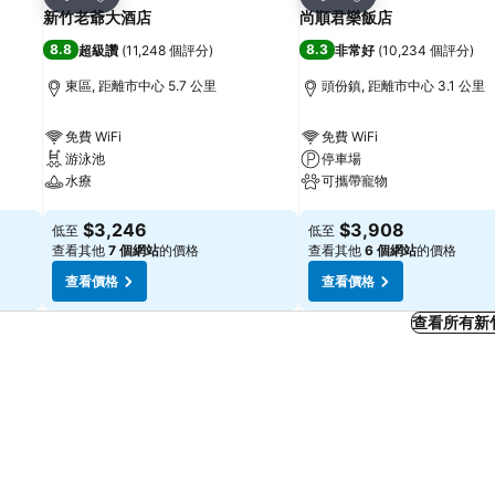
分享
分享
新竹老爺大酒店
尚順君樂飯店
8.8
8.3
超級讚
(
11,248 個評分
)
非常好
(
10,234 個評分
)
東區, 距離市中心 5.7 公里
頭份鎮, 距離市中心 3.1 公里
免費 WiFi
免費 WiFi
游泳池
停車場
水療
可攜帶寵物
查看價格
查看價格
$3,246
$3,908
低至
低至
查看其他
7 個網站
的價格
查看其他
6 個網站
的價格
查看價格
查看價格
查看所有新