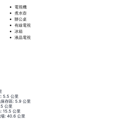
電視機
煮水壺
辦公桌
有線電視
冰箱
液晶電視
里
館
:
5.5
公里
化保存區
:
5.9
公里
.5
公里
場
:
15.5
公里
機場
:
40.6
公里