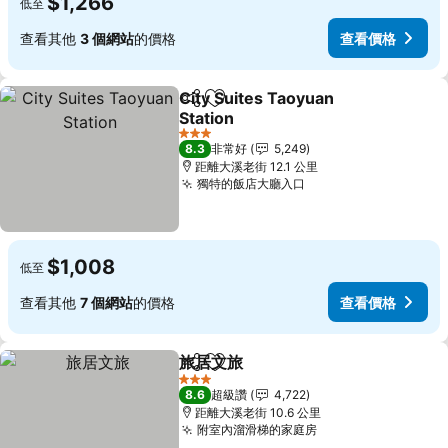
$1,266
低至
查看其他
3 個網站
的價格
查看價格
City Suites Taoyuan
分享
加入我的最愛
Station
查看價格
3 星級
8.3
非常好
5,249
距離大溪老街 12.1 公里
獨特的飯店大廳入口
查看價格
$1,008
低至
查看其他
7 個網站
的價格
查看價格
旅居文旅
分享
加入我的最愛
查看價格
3 星級
8.6
超級讚
4,722
距離大溪老街 10.6 公里
附室內溜滑梯的家庭房
查看價格