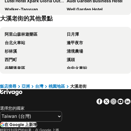
Lütel Hotel Xpark Gloria Outlets Shin Kong Cinemas
Audi Garden Business Hotel
Walker-Taoyuan
Well Garden Hotel
大溪老街的其他景點
享樂文旅
Lido Forestry Spa Resort
花語旅館
福容大飯店 桃園
阿里山森林遊樂區
日月潭
石門水庫福華渡假飯店
旅居文旅
台北火車站
逢甲夜市
HUB HOTEL Tucheng
Guide Hotel Zhongli Zhongzheng
杉林溪
清境農場
和逸飯店桃園館
Bear Hotel
西門町
溪頭
Bentley Hotel
CP HOTEL
谷關溫泉區
台中火車站
Hotel J Taoyuan
Wish Hotel
太平山森林遊樂區
梨山
Fame Hall Garden Hotel
Chuto Plaza Hotel
關子嶺溫泉
台中一中商圈
君洋城堡
Duke Business Hotel
飯店搜尋
亞洲
台灣
桃園地區
大溪老街
六福村主題遊樂園
武陵農場
A22 Wei Lu Hotel
Good Night Hotel
Facebook
Twitter
Insta
Yo
台灣桃園國際機場
九份
尊爵大飯店
高爾夫鄉村俱樂部-悅華大酒店
選擇您的國家
北投溫泉
基隆廟口夜市
桃園蜜月世紀大飯店
Jiashite Hotel
台北市立動物園
台北小巨蛋
Ying Zhen Hotel
XinsheHotel - Chungli
在 Google 上新增
羅東夜市
Taipei 101
尊爵天際大飯店
Jung Shin Hotel
輕鬆找到我們的結果：在 Google 上將