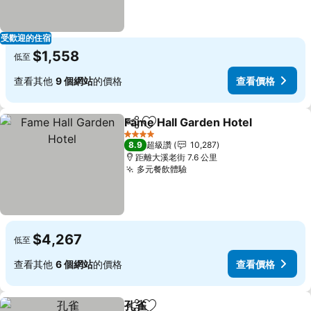
受歡迎的住宿
$1,558
低至
查看其他
9 個網站
的價格
查看價格
Fame Hall Garden Hotel
分享
加入我的最愛
查
4 星級
8.9
超級讚
10,287
距離大溪老街 7.6 公里
多元餐飲體驗
查看價格
$4,267
低至
查看其他
6 個網站
的價格
查看價格
孔雀