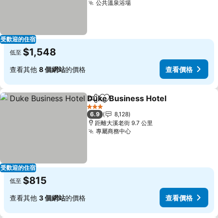
公共溫泉浴場
查看價格
受歡迎的住宿
$1,548
低至
查看其他
8 個網站
的價格
查看價格
Duke Business Hotel
分享
加入我的最愛
查看
3 星級
6.9
8,128
距離大溪老街 9.7 公里
專屬商務中心
查看價格
受歡迎的住宿
$815
低至
查看其他
3 個網站
的價格
查看價格