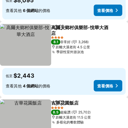
$8,095
低至
查看其他
6 個網站
的價格
查看價格
高爾夫鄉村俱樂部-悅華大酒
分享
加入我的最愛
店
查看價格
4 星級
8.1
非常好
3,268
距離大溪老街 4.5 公里
季節性室外游泳池
查看價格
$2,443
低至
查看其他
4 個網站
的價格
查看價格
古華花園飯店
分享
加入我的最愛
查看價格
4 星級
8.5
超級讚
25,702
距離大溪老街 11.5 公里
多樣化的餐飲體驗
查看價格