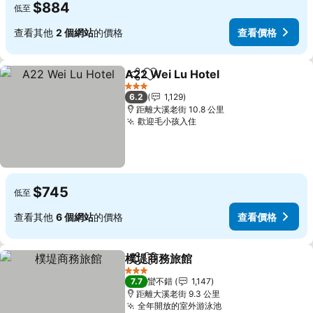
$884
低至
查看其他
2 個網站
的價格
查看價格
A22 Wei Lu Hotel
分享
加入我的最愛
查看價格
3 星級
6.2
1,129
距離大溪老街 10.8 公里
歡迎毛小孩入住
查看價格
$745
低至
查看其他
6 個網站
的價格
查看價格
樸堤商務旅館
分享
加入我的最愛
查看價格
3 星級
7.7
蠻不錯
1,147
距離大溪老街 9.3 公里
全年開放的室外游泳池
查看價格