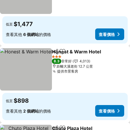
$1,477
低至
查看其他
6 個網站
的價格
查看價格
Honest & Warm Hotel
分享
加入我的最愛
查看
3 星級
8.3
非常好
4,013
距離大溪老街 12.7 公里
提供市景客房
查看價格
$898
低至
查看其他
2 個網站
的價格
查看價格
Chuto Plaza Hotel