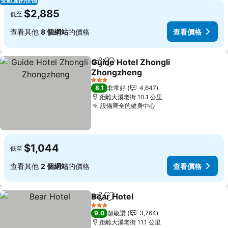
受歡迎的住宿
$2,885
低至
查看其他
8 個網站
的價格
查看價格
Guide Hotel Zhongli
分享
加入我的最愛
Zhongzheng
查看價格
3 星級
8.1
非常好
4,647
距離大溪老街 10.1 公里
設備齊全的健身中心
查看價格
$1,044
低至
查看其他
2 個網站
的價格
查看價格
Bear Hotel
分享
加入我的最愛
查看價格
3 星級
9.0
超級讚
3,764
距離大溪老街 11.1 公里