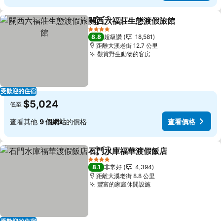
關西六福莊生態渡假旅館
分享
加入我的最愛
查
4 星級
8.8
超級讚
18,581
距離大溪老街 12.7 公里
觀賞野生動物的客房
查看價格
受歡迎的住宿
$5,024
低至
查看其他
9 個網站
的價格
查看價格
石門水庫福華渡假飯店
分享
加入我的最愛
查看
4 星級
8.1
非常好
4,394
距離大溪老街 8.8 公里
豐富的家庭休閒設施
查看價格