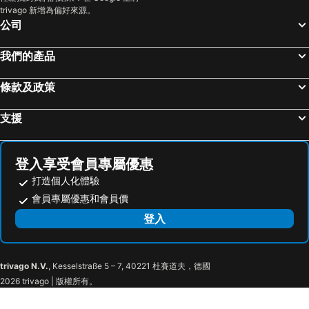
trivago 新增為偏好來源。
新竹內灣老街
南港站覽館
樸堤商務旅館
蓮園商務旅館
公司
嘉義車站
泰安溫泉
Guide Hotel Taoyuan Fuxing
The Young Hotel
士林夜市
宜蘭烏石港
Thinker Hotel
Crystal City Hotel
我們的產品
拉拉山
九族文化村
Freedom Design Hotel
Hara Zuru Hotel
條款及政策
淡水老街
新竹火車站
E Lim Hotel
桃園桂冠商務旅館
烏來溫泉
饒河街觀光夜市
中悅國際大飯店
Fullon Hotel Jhongli
支援
奧萬大森林遊樂區
月眉世界麗寶樂園
Moonshine Inn
千塘行旅
合歡山
花蓮海洋公園
楓林大飯店
Yadu Hotel
登入享受會員專屬優惠
中壢車站
台中烏日高鐵站
夢香汽車旅館
川賦會館 石門山勞工育樂中心
打造個人化體驗
武嶺
景美捷運站
中壢伯爵商務旅店
賓士旅館
會員專屬優惠和會員價
桃園火車站
廬山溫泉
JS Hotel-Gallery Hotel
Chang Ti Metropolis Commercial Hotel
登入
礁溪車站
捷運圓山站
Sodamazon Business Hotel
Suisse place Chunxi Taikoo Chengdu Serviced Apartments
桃園機場
羅東車站
191 Hotel
Hotel MU
trivago N.V.
, Kesselstraße 5 – 7, 40221 杜賽道夫，德國
大溪老街
石門水庫風景區
Awesome Hotel
Yi Pin Business Hotel
2026 trivago | 版權所有。
楊梅車站
桃園高鐵站
iHotel桃園館(桃園縣)