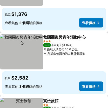
$1,376
低至
查看其他
2 個網站
的價格
查看價格
救國團復興青年活動中心
分享
加入我的最愛
查
3 星級
8.3
非常好
824
距離大溪老街 10.0 公里
角板山公園內的山林度假勝地
查看價格
$2,582
低至
查看其他
3 個網站
的價格
查看價格
賓士旅館
分享
加入我的最愛
查看價格
2 星級