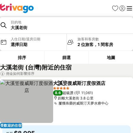
我的最愛
登入
選
目的地
大溪老街
入住日期/退房日期
旅客和客房數
選擇日期
2 位旅客，1 間客房
排序
篩選
地圖
大溪老街 (台灣)附近的住宿
佣金如何影響排序
大溪笠復威斯汀度假酒店
分享
加入我的最愛
查
5 星級
8.6
超級讚
11,061
距離大溪老街 3.8 公里
屢獲殊榮的威斯汀天夢水療中心
查看價格
受歡迎的住宿