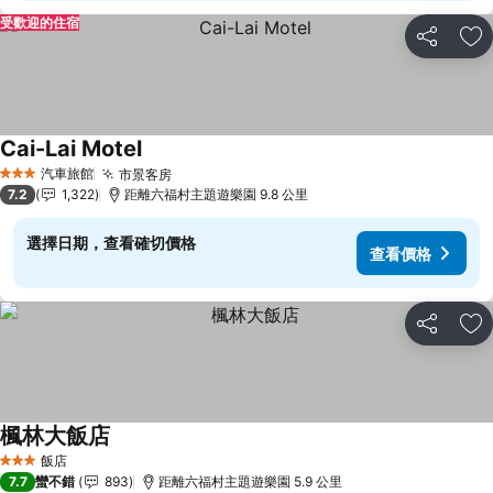
受歡迎的住宿
分享
加
Cai-Lai Motel
汽車旅館
市景客房
3 星級
7.2
1,322
距離六福村主題遊樂園 9.8 公里
選擇日期，查看確切價格
查看價格
分享
加
楓林大飯店
飯店
3 星級
7.7
蠻不錯
893
距離六福村主題遊樂園 5.9 公里