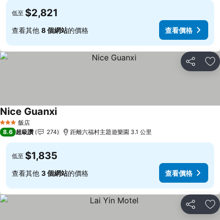
$2,821
低至
查看其他
8 個網站
的價格
查看價格
分享
加
Nice Guanxi
飯店
3 星級
8.6
超級讚
274
距離六福村主題遊樂園 3.1 公里
$1,835
低至
查看其他
3 個網站
的價格
查看價格
分享
加