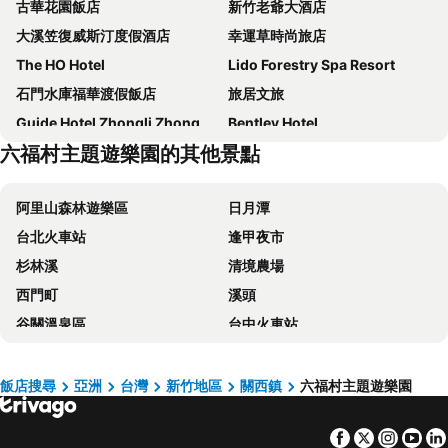
古華花園飯店
新竹老爺大酒店
大溪笠復威斯汀度假酒店
幸運草時尚旅店
The HO Hotel
Lido Forestry Spa Resort
石門水庫福華渡假飯店
旅居文旅
Guide Hotel Zhongli Zhongzheng
Bentley Hotel
六福村主題遊樂園的其他景點
Hotel J Taoyuan
Wish Hotel
Fame Hall Garden Hotel
君洋城堡
阿里山森林遊樂區
日月潭
Duke Business Hotel
A22 Wei Lu Hotel
台北火車站
逢甲夜市
Good Night Hotel
高爾夫鄉村俱樂部-悅華大酒店
杉林溪
清境農場
EPISODE Hsinchu - a JdV by Hyatt Hotel
Hotel Bonza
西門町
溪頭
XinsheHotel - Chungli
Jung Shin Hotel
谷關溫泉區
台中火車站
樸堤商務旅館
蓮園商務旅館
太平山森林遊樂區
梨山
The Young Hotel
Crystal City Hotel
關子嶺溫泉
台中一中商圈
The Cloud Hotel
E Lim Hotel
飯店搜尋
亞洲
台灣
新竹地區
關西鎮
六福村主題遊樂園
六福村主題遊樂園
武陵農場
桃園桂冠商務旅館
Fullon Hotel Jhongli
Facebook
Twitter
Insta
Yo
台灣桃園國際機場
九份
金頓大飯店
Aspire Resort