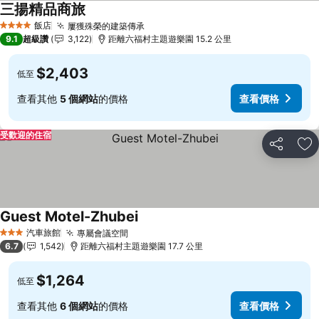
三揚精品商旅
飯店
屢獲殊榮的建築傳承
4 星級
9.1
超級讚
3,122
距離六福村主題遊樂園 15.2 公里
$2,403
低至
查看其他
5 個網站
的價格
查看價格
受歡迎的住宿
分享
加
Guest Motel-Zhubei
汽車旅館
專屬會議空間
3 星級
6.7
1,542
距離六福村主題遊樂園 17.7 公里
$1,264
低至
查看其他
6 個網站
的價格
查看價格