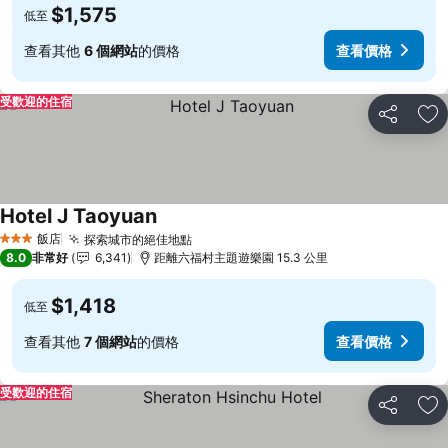
$1,575
低至
查看其他
6 個網站
的價格
查看價格
受歡迎的住宿
分享
加
Hotel J Taoyuan
飯店
探索城市的絕佳地點
3 星級
8.0
非常好
6,341
距離六福村主題遊樂園 15.3 公里
$1,418
低至
查看其他
7 個網站
的價格
查看價格
受歡迎的住宿
分享
加