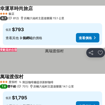
幸運草時尚旅店
飯店
3 星級
6.7
812
距離六福村主題遊樂園 15.1 公里
$793
低至
查看其他
3 個網站
的價格
查看價格
受歡迎的住宿
分享
加
萬瑞渡假村
度假村
附設咖啡廳提供新鮮咖啡
3 星級
7.6
蠻不錯
701
距離六福村主題遊樂園 14.1 公里
$1,795
低至