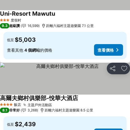
Uni-Resort Mawutu
度假村
3 星級
9.3
超級讚
16,599
距離六福村主題遊樂園 7.1 公里
$5,003
低至
查看其他
4 個網站
的價格
查看價格
分享
加
高爾夫鄉村俱樂部-悅華大酒店
飯店
主題戶外活動區
4 星級
8.1
非常好
3,268
距離六福村主題遊樂園 8.5 公里
$2,439
低至