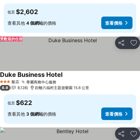
$2,602
低至
查看其他
4 個網站
的價格
查看價格
受歡迎的住宿
分享
加
Duke Business Hotel
飯店
專屬商務中心服務
3 星級
6.9
8,128
距離六福村主題遊樂園 15.6 公里
$622
低至
查看其他
3 個網站
的價格
查看價格
分享
加