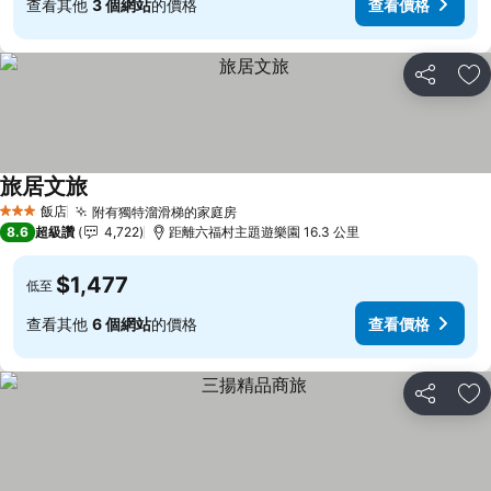
查看其他
3 個網站
的價格
查看價格
分享
加
旅居文旅
飯店
附有獨特溜滑梯的家庭房
3 星級
8.6
超級讚
4,722
距離六福村主題遊樂園 16.3 公里
$1,477
低至
查看其他
6 個網站
的價格
查看價格
分享
加