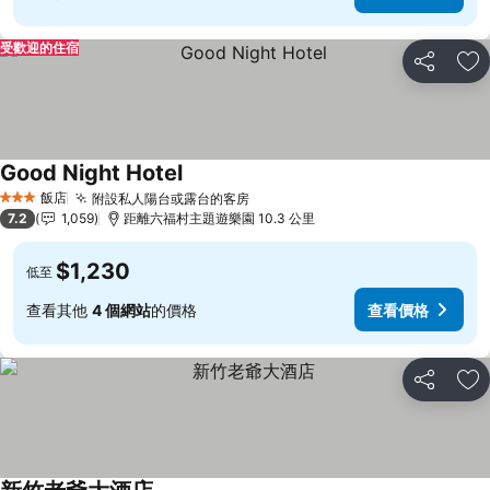
受歡迎的住宿
分享
加
Good Night Hotel
飯店
附設私人陽台或露台的客房
3 星級
7.2
1,059
距離六福村主題遊樂園 10.3 公里
$1,230
低至
查看其他
4 個網站
的價格
查看價格
分享
加