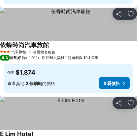
分享
加
依蝶時尚汽車旅館
汽車旅館
專屬禮賓服務
3 星級
8.3
非常好
1,011
距離六福村主題遊樂園 10.1 公里
$1,874
低至
查看其他
2 個網站
的價格
查看價格
分享
加
E Lim Hotel