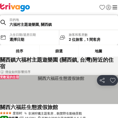
我的最愛
登入
選
目的地
六福村主題遊樂園, 關西鎮
入住日期/退房日期
旅客和客房數
選擇日期
2 位旅客，1 間客房
排序
篩選
地圖
關西鎮六福村主題遊樂園 (關西鎮, 台灣)附近的住
宿
佣金如何影響排序
受歡迎的住宿
分享
加
關西六福莊生態渡假旅館
度假村
非洲狩獵主題客房，飽覽野生動物景觀
4 星級