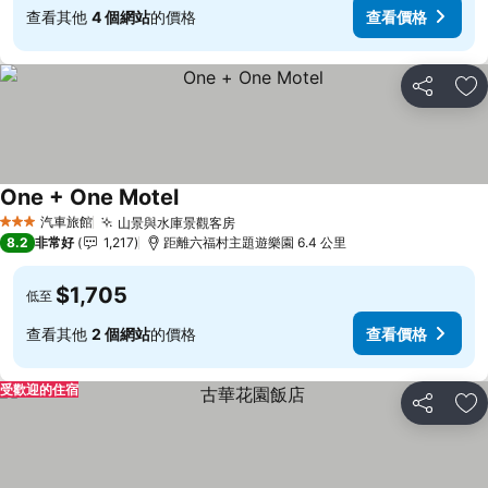
查看其他
4 個網站
的價格
查看價格
分享
加
One + One Motel
汽車旅館
山景與水庫景觀客房
3 星級
8.2
非常好
1,217
距離六福村主題遊樂園 6.4 公里
$1,705
低至
查看其他
2 個網站
的價格
查看價格
受歡迎的住宿
分享
加