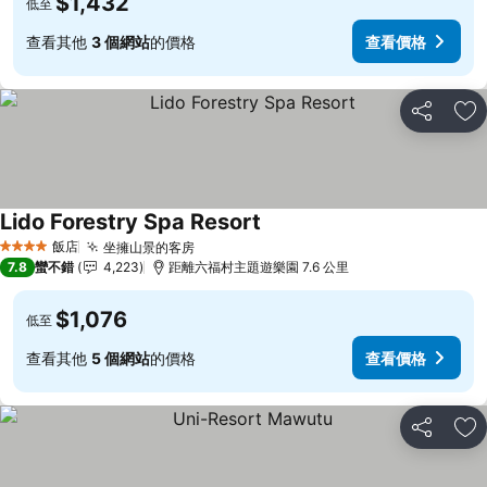
$1,432
低至
查看其他
3 個網站
的價格
查看價格
分享
加
Lido Forestry Spa Resort
飯店
坐擁山景的客房
4 星級
7.8
蠻不錯
4,223
距離六福村主題遊樂園 7.6 公里
$1,076
低至
查看其他
5 個網站
的價格
查看價格
分享
加