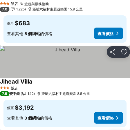
飯店
旅遊與票務協助
3 星級
7.0
1,225
距離六福村主題遊樂園 15.9 公里
$683
低至
查看其他
5 個網站
的價格
查看價格
分享
加
Jihead Villa
飯店
3 星級
7.5
蠻不錯
142
距離六福村主題遊樂園 8.5 公里
$3,192
低至
查看其他
3 個網站
的價格
查看價格