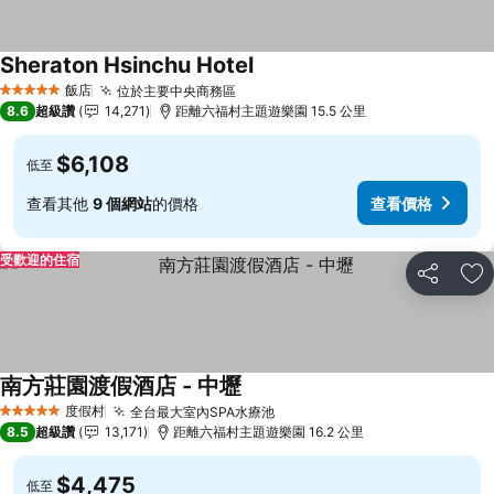
Sheraton Hsinchu Hotel
飯店
位於主要中央商務區
5 星級
8.6
超級讚
14,271
距離六福村主題遊樂園 15.5 公里
$6,108
低至
查看其他
9 個網站
的價格
查看價格
受歡迎的住宿
分享
加
南方莊園渡假酒店 - 中壢
度假村
全台最大室內SPA水療池
5 星級
8.5
超級讚
13,171
距離六福村主題遊樂園 16.2 公里
$4,475
低至