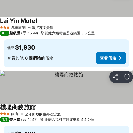
Lai Yin Motel
汽車旅館
歐式花園景觀
3 星級
8.5
超級讚
1,799
距離六福村主題遊樂園 3.5 公里
$1,930
低至
查看其他
6 個網站
的價格
查看價格
分享
加
樸堤商務旅館
飯店
全年開放的室外游泳池
3 星級
7.7
蠻不錯
1,147
距離六福村主題遊樂園 4.4 公里