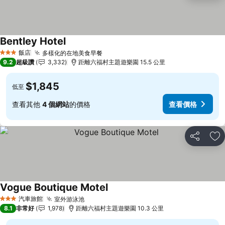
Bentley Hotel
飯店
多樣化的在地美食早餐
3 星級
9.2
超級讚
3,332
距離六福村主題遊樂園 15.5 公里
$1,845
低至
查看其他
4 個網站
的價格
查看價格
分享
加
Vogue Boutique Motel
汽車旅館
室外游泳池
3 星級
8.1
非常好
1,978
距離六福村主題遊樂園 10.3 公里