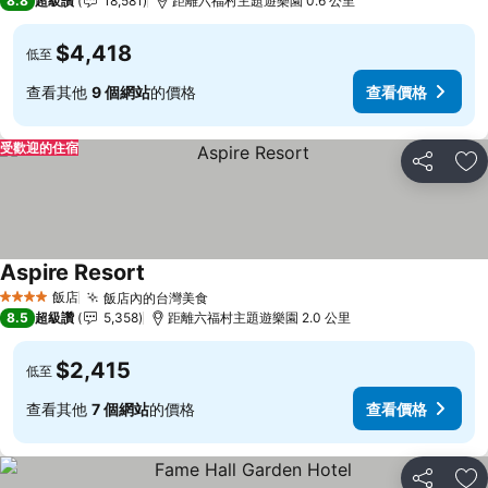
8.8
超級讚
18,581
距離六福村主題遊樂園 0.6 公里
$4,418
低至
查看其他
9 個網站
的價格
查看價格
受歡迎的住宿
分享
加
Aspire Resort
飯店
飯店內的台灣美食
4 星級
8.5
超級讚
5,358
距離六福村主題遊樂園 2.0 公里
$2,415
低至
查看其他
7 個網站
的價格
查看價格