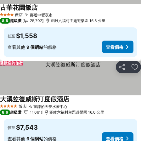
古華花園飯店
飯店
鄰近中壢夜市
4 星級
8.5
超級讚
25,702
距離六福村主題遊樂園 16.3 公里
$1,558
低至
查看其他
9 個網站
的價格
查看價格
受歡迎的住宿
分享
加
大溪笠復威斯汀度假酒店
飯店
寧靜的天夢水療中心
5 星級
8.6
超級讚
11,061
距離六福村主題遊樂園 16.0 公里
$7,543
低至
查看其他
6 個網站
的價格
查看價格