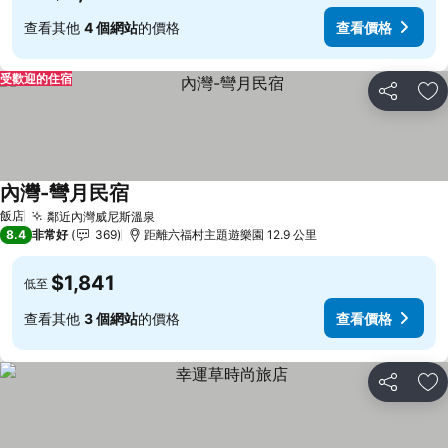
查看其他
4 個網站
的價格
查看價格
受歡迎的住宿
分享
加
內灣-彎月民宿
飯店
鄰近內灣威尼斯溫泉
8.4
非常好
369
距離六福村主題遊樂園 12.9 公里
$1,841
低至
查看其他
3 個網站
的價格
查看價格
分享
加