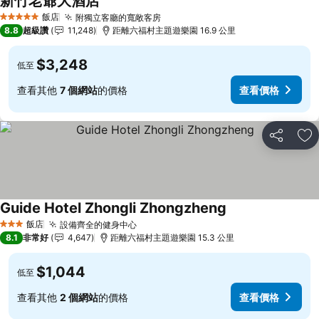
新竹老爺大酒店
飯店
附獨立客廳的寬敞客房
5 星級
8.8
超級讚
11,248
距離六福村主題遊樂園 16.9 公里
$3,248
低至
查看其他
7 個網站
的價格
查看價格
分享
加
Guide Hotel Zhongli Zhongzheng
飯店
設備齊全的健身中心
3 星級
8.1
非常好
4,647
距離六福村主題遊樂園 15.3 公里
$1,044
低至
查看其他
2 個網站
的價格
查看價格