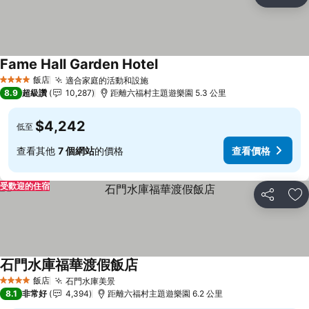
分享
加
Fame Hall Garden Hotel
飯店
適合家庭的活動和設施
4 星級
8.9
超級讚
10,287
距離六福村主題遊樂園 5.3 公里
$4,242
低至
查看其他
7 個網站
的價格
查看價格
受歡迎的住宿
分享
加
石門水庫福華渡假飯店
飯店
石門水庫美景
4 星級
8.1
非常好
4,394
距離六福村主題遊樂園 6.2 公里