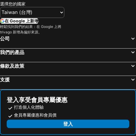
選擇您的國家
北投溫泉
基隆廟口夜市
貝多芬快捷旅店
三揚精品商旅
台北市立動物園
台北小巨蛋
景園大飯店
賓士旅館
在 Google 上新增
羅東夜市
Taipei 101
Central Hotel
晶悅精品旅館
輕鬆找到我們的結果：在 Google 上將
trivago 新增為偏好來源。
新竹內灣老街
南港站覽館
內灣-彎月民宿
H Motel
公司
嘉義車站
泰安溫泉
Sheraton Hsinchu Hotel
England Vacation Hotel
士林夜市
宜蘭烏石港
The Cloud Hotel Zhongli Branch
中壢伯爵商務旅店
我們的產品
拉拉山
九族文化村
Sendale Zhubei Business Hotel
Chang Ti Metropolis Commercial Hotel
條款及政策
淡水老街
新竹火車站
中壢大飯店
Sìngyuncao
烏來溫泉
饒河街觀光夜市
救國團復興青年活動中心
Hotel MU
支援
奧萬大森林遊樂區
月眉世界麗寶樂園
Nice Guanxi
川賦會館 石門山勞工育樂中心
合歡山
花蓮海洋公園
楓林大飯店
Jihead Villa
登入享受會員專屬優惠
中壢車站
台中烏日高鐵站
The One Nanyuan
夢香汽車旅館
打造個人化體驗
武嶺
景美捷運站
G66 Motel
Via Hotel Zhongli
會員專屬優惠和會員價
桃園火車站
廬山溫泉
AJ Hotel Hsinchu
Kings Paradise
登入
礁溪車站
捷運圓山站
Chinatrust
Le Midi Hotel Jungli