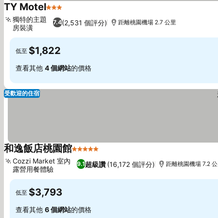
TY Motel
3 星級
查看價格
獨特的主題
(2,531 個評分)
7.4
距離桃園機場 2.7 公里
房裝潢
查看價格
$1,822
低至
查看其他
4 個網站
的價格
受歡迎的住宿
和逸飯店桃園館
5 星級
查看價格
Cozzi Market 室內
超級讚
(16,172 個評分)
9.1
距離桃園機場 7.2 
露營用餐體驗
查看價格
$3,793
低至
查看其他
6 個網站
的價格