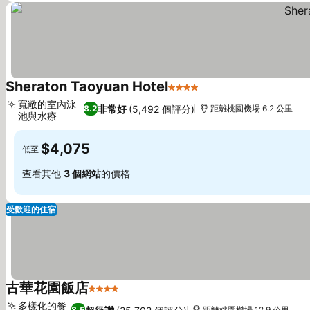
Sheraton Taoyuan Hotel
4 星級
查看價格
寬敞的室內泳
非常好
(5,492 個評分)
8.2
距離桃園機場 6.2 公里
池與水療
查看價格
$4,075
低至
查看其他
3 個網站
的價格
受歡迎的住宿
古華花園飯店
4 星級
查看價格
多樣化的餐
8.5
距離桃園機場 12.9 公里