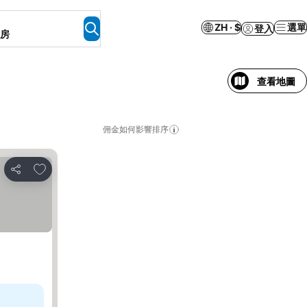
ZH · $
選單
登入
客房
查看地圖
佣金如何影響排序
加入我的最愛
分享