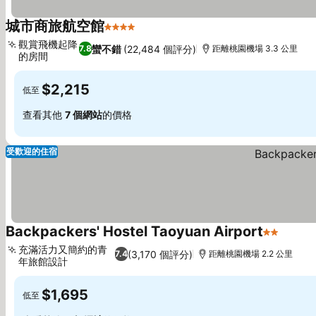
城市商旅航空館
4 星級
查看價格
觀賞飛機起降
蠻不錯
(22,484 個評分)
7.8
距離桃園機場 3.3 公里
的房間
查看價格
$2,215
低至
查看其他
7 個網站
的價格
受歡迎的住宿
Backpackers' Hostel Taoyuan Airport
2 星級
查看價
充滿活力又簡約的青
(3,170 個評分)
7.4
距離桃園機場 2.2 公里
年旅館設計
查看價格
$1,695
低至