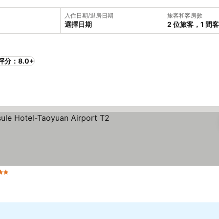
入住日期/退房日期
旅客和客房數
選擇日期
2 位旅客，1 間
評分：8.0+
2 星級
查看價格