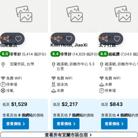
飯店
飯店
飯店
3 星級
4 星級
3 星級
分享
加入我的最愛
分享
加入我的最愛
分享
加入我的
伯斯飯店
Kilin Hotel, JiaoXi
太子行旅
8.0
8.4
8.6
非常好
(
5,414 個評分
)
非常好
(
14,629 個評分
)
超級讚
(
7,043 
宜蘭市區, 台灣
礁溪鄉, 距離市中心 5.3
礁溪鄉, 距離市中心 5
公里
公里
免費 WiFi
免費 WiFi
免費 WiFi
停車場
游泳池
水療
冷氣
水療
停車場
查看價格
查看價格
查看價格
$1,529
$2,217
$843
低至
低至
低至
查看其他
8 個網站
的價格
查看其他
7 個網站
的價格
查看其他
4 個網站
的
查看價格
查看價格
查看價格
查看所有宜蘭市區住宿