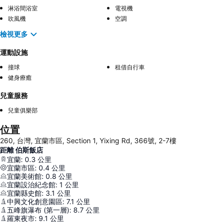
淋浴間浴室
電視機
吹風機
空調
檢視更多
運動設施
撞球
租借自行車
健身療癒
兒童服務
兒童俱樂部
位置
260, 台灣, 宜蘭市區, Section 1, Yixing Rd, 366號, 2-7樓
距離 伯斯飯店
宜蘭
:
0.3
公里
宜蘭市區
:
0.4
公里
宜蘭美術館
:
0.8
公里
宜蘭設治紀念館
:
1
公里
宜蘭縣史館
:
3.1
公里
中興文化創意園區
:
7.1
公里
五峰旗瀑布 (第一層)
:
8.7
公里
羅東夜市
:
9.1
公里