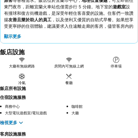
旅客
等各種需求。飯店位於宜蘭市中心，
地理位置優越
，可立即前往
東門夜市，距離宜蘭火車站也僅需步行 5 分鐘。地下室的
遊戲室
設
有撞球和復古街機遊戲，是深受年輕住客喜愛的設施。住客們一致讚
揚
友善且樂於助人的員工
，以及便利又優質的自助式早餐。如果想享
受更寧靜的住宿體驗，建議要求入住遠離走廊的客房，儘管客房內的
隔音效果普遍良好。
顯示更多
飯店設施
大廳有無線網路
房間內可無線上網
停車場
冷氣
餐廳
飯店所有設施
住宿設施服務
商務中心
咖啡館
大型電玩遊戲室/電玩遊戲
大廳
檢視更多
客房設施服務