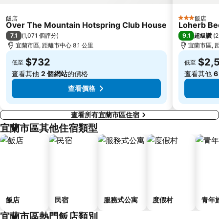
台北東區
江子翠捷運站
飯店
飯店
3 星級
大溪老街
宜蘭傳統藝術中心
Over The Mountain Hotspring Club House
Loherb Be
7.1
9.1
(
1,071 個評分
)
超級讚
(
2
捷運忠孝復興站
三重捷運站
宜蘭市區, 距離市中心 8.1 公里
宜蘭市區, 距
台灣總統府凱達格蘭大道
大安區
$732
$2,
低至
低至
龍山寺
大直美麗華
查看其他
2 個網站
的價格
查看其他
6
新北投
松山區
查看價格
查看所有宜蘭市區住宿
宜蘭市區其他住宿類型
飯店
民宿
服務式公寓
度假村
青年
宜蘭市區熱門飯店類別