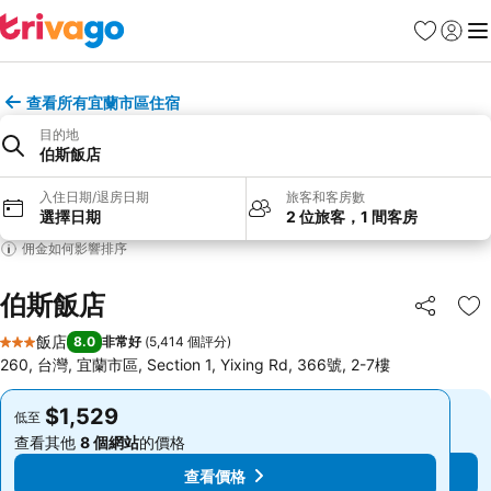
我的最愛
登入
選
查看所有宜蘭市區住宿
目的地
伯斯飯店
入住日期/退房日期
旅客和客房數
選擇日期
2 位旅客，1 間客房
佣金如何影響排序
伯斯飯店
分享
加
飯店
8.0
非常好
(
5,414 個評分
)
3 星級
260, 台灣, 宜蘭市區, Section 1, Yixing Rd, 366號, 2-7樓
$1,529
$1,529
低至
低至
查看其他
8 個網站
的價格
查看其他
8 個網站
的價格
查看價格
查看價格