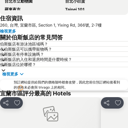
台北市立動物園
台北小巨蛋
羅東夜市
Taipei 101
住宿資訊
南港站覽館
士林夜市
260, 台灣, 宜蘭市區, Section 1, Yixing Rd, 366號, 2-7樓
宜蘭烏石港
拉拉山
檢視更多
烏來溫泉
饒河街觀光夜市
關於伯斯飯店的常見問答
景美捷運站
礁溪車站
伯斯飯店有游泳池區域嗎？
在伯斯飯店可以攜帶寵物嗎？
捷運圓山站
羅東車站
伯斯飯店有停車設施嗎？
師大夜市
宜蘭礁溪溫泉公園
伯斯飯店的入住和退房時間是什麼時候？
伯斯飯店位於哪裡？
捷運中山站
松山機場
檢視更多
大安森林公園
台北國父紀念館
預訂網站提供給我們的價格隨時都會改變，因此您前往預訂網站後看到
國立故宮博物院
石牌捷運站
的價格未必會與 trivago 上的相同。
宜蘭蘇澳冷泉
台北市政府
宜蘭市區評分最高的 Hotels
台北世貿中心
頂溪捷運站
分享
加入我的最愛
分享
加入
內湖區
新店捷運站
捷運忠孝敦化站
中正紀念堂
宜蘭冬山河親水公園
碧潭