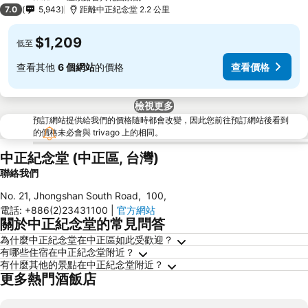
4 星級
7.0
5,943
距離中正紀念堂 2.2 公里
$1,209
低至
查看其他
6 個網站
的價格
查看價格
檢視更多
預訂網站提供給我們的價格隨時都會改變，因此您前往預訂網站後看到
的價格未必會與 trivago 上的相同。
中正紀念堂 (中正區, 台灣)
聯絡我們
No. 21, Jhongshan South Road
,
100
,
電話
:
+886(2)23431100
|
官方網站
關於中正紀念堂的常見問答
為什麼中正紀念堂在中正區如此受歡迎？
有哪些住宿在中正紀念堂附近？
有什麼其他的景點在中正紀念堂附近？
更多熱門酒飯店