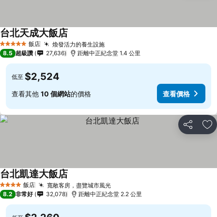
台北天成大飯店
飯店
煥發活力的養生設施
5 星級
8.5
超級讚
27,636
距離中正紀念堂 1.4 公里
$2,524
低至
查看其他
10 個網站
的價格
查看價格
分享
加
台北凱達大飯店
飯店
寬敞客房，盡覽城市風光
4 星級
8.2
非常好
32,078
距離中正紀念堂 2.2 公里