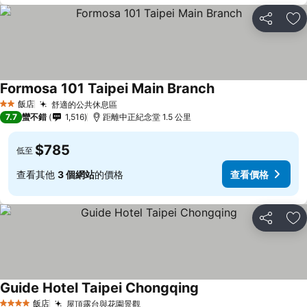
分享
加
Formosa 101 Taipei Main Branch
飯店
舒適的公共休息區
2 星級
7.7
蠻不錯
1,516
距離中正紀念堂 1.5 公里
$785
低至
查看其他
3 個網站
的價格
查看價格
分享
加
Guide Hotel Taipei Chongqing
飯店
屋頂露台與花園景觀