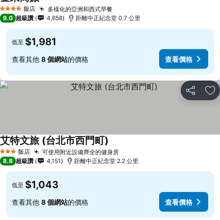
飯店
多樣化的亞洲和西式早餐
4 星級
9.0
超級讚
4,658
距離中正紀念堂 0.7 公里
$1,981
低至
查看其他
8 個網站
的價格
查看價格
分享
加
艾特文旅 (台北市西門町)
飯店
可使用附近設備齊全的健身房
3 星級
8.8
超級讚
4,151
距離中正紀念堂 2.2 公里
$1,043
低至
查看其他
8 個網站
的價格
查看價格