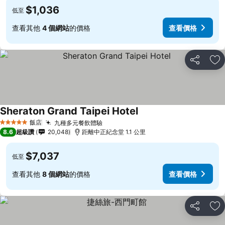
$1,036
低至
查看其他
4 個網站
的價格
查看價格
分享
加
Sheraton Grand Taipei Hotel
飯店
九種多元餐飲體驗
5 星級
8.6
超級讚
20,048
距離中正紀念堂 1.1 公里
$7,037
低至
查看其他
8 個網站
的價格
查看價格
分享
加