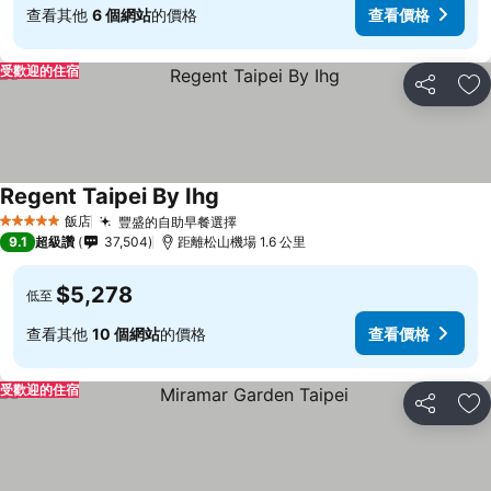
查看其他
6 個網站
的價格
查看價格
受歡迎的住宿
分享
加
Regent Taipei By Ihg
飯店
豐盛的自助早餐選擇
5 星級
9.1
超級讚
37,504
距離松山機場 1.6 公里
$5,278
低至
查看其他
10 個網站
的價格
查看價格
受歡迎的住宿
分享
加