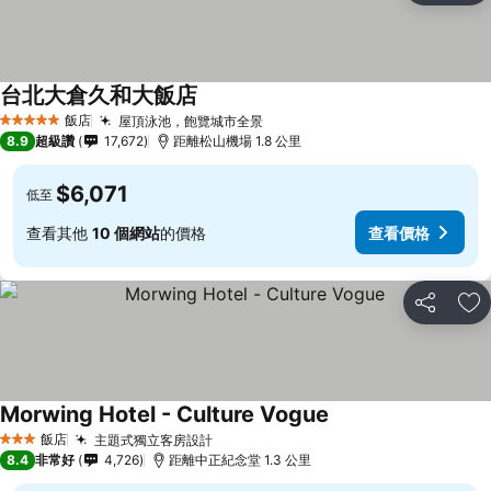
台北大倉久和大飯店
飯店
屋頂泳池，飽覽城市全景
5 星級
8.9
超級讚
17,672
距離松山機場 1.8 公里
$6,071
低至
查看其他
10 個網站
的價格
查看價格
分享
加
Morwing Hotel - Culture Vogue
飯店
主題式獨立客房設計
3 星級
8.4
非常好
4,726
距離中正紀念堂 1.3 公里