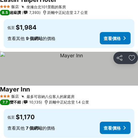
飯店
坐擁台北101景觀的客房
3 星級
8.5
超級讚
7,393
距離中正紀念堂 2.7 公里
$1,984
低至
查看其他
9 個網站
的價格
查看價格
分享
加
Mayer Inn
飯店
最多可容納八位客人的家庭房
3 星級
7.7
蠻不錯
10,135
距離中正紀念堂 1.4 公里
$1,170
低至
查看其他
7 個網站
的價格
查看價格