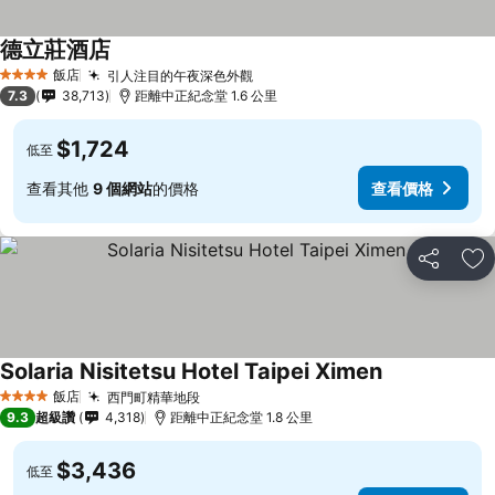
德立莊酒店
飯店
引人注目的午夜深色外觀
4 星級
7.3
38,713
距離中正紀念堂 1.6 公里
$1,724
低至
查看其他
9 個網站
的價格
查看價格
分享
加
Solaria Nisitetsu Hotel Taipei Ximen
飯店
西門町精華地段
4 星級
9.3
超級讚
4,318
距離中正紀念堂 1.8 公里
$3,436
低至