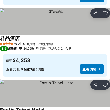
分享
加
君品酒店
飯店
米其林三星餐飲體驗
5 星級
8.9
超級讚
20,995
距離中正紀念堂 2.1 公里
$4,253
低至
查看其他
9 個網站
的價格
查看價格
分享
加
Eastin Taipei Hotel