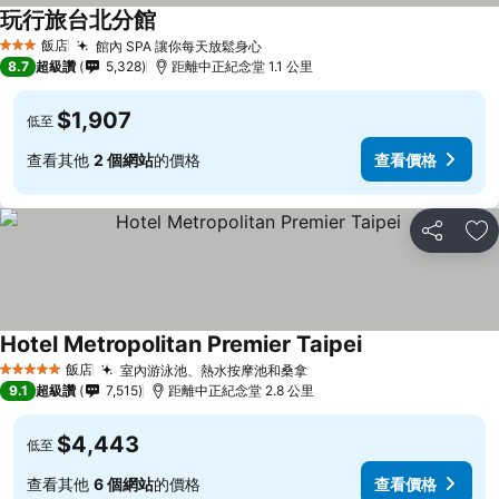
玩行旅台北分館
飯店
館內 SPA 讓你每天放鬆身心
3 星級
8.7
超級讚
5,328
距離中正紀念堂 1.1 公里
$1,907
低至
查看其他
2 個網站
的價格
查看價格
分享
加
Hotel Metropolitan Premier Taipei
飯店
室內游泳池、熱水按摩池和桑拿
5 星級
9.1
超級讚
7,515
距離中正紀念堂 2.8 公里
$4,443
低至
查看其他
6 個網站
的價格
查看價格