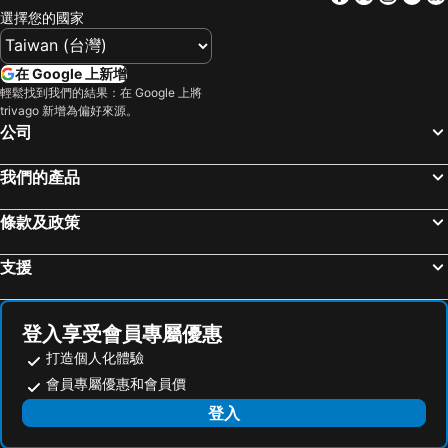
選擇您的國家
基隆廟口夜市
台北市立動物園
首都大飯店 - 松山館
Brother Hotel
台北小巨蛋
羅東夜市
Formosa 101 Taipei Main Branch
Hotel Gracery Taipei
在 Google 上新增
Taipei 101
新竹內灣老街
台北西門窩
成旅晶贊飯店‧台北蘆洲
輕鬆找到我們的結果：在 Google 上將
trivago 新增為偏好來源。
南港站覽館
泰安溫泉
Just Palace
馥都商務飯店
公司
士林夜市
宜蘭烏石港
Walker Hotel - Sanchong
苓旅松山館 Lininn Tapei Arena
拉拉山
九族文化村
承億文旅淡水吹風
台北花園大酒店
我們的產品
淡水老街
新竹火車站
台北福華大飯店
漁人碼頭休閒旅館
條款及政策
烏來溫泉
饒河街觀光夜市
Morwing Hotel - Ocean
福格大飯店
奧萬大森林遊樂區
月眉世界麗寶樂園
Life Hotel
宜家商旅
支援
合歡山
花蓮海洋公園
CHECK inn Express Taipei Yongkang
帥客旅店
中壢車站
台中烏日高鐵站
東門旅店
Dongmen
登入享受會員專屬優惠
武嶺
景美捷運站
星辰大飯店
金來商旅
打造個人化體驗
桃園火車站
廬山溫泉
台北謙商旅-東門館
Check Inn Taipei Hangzhou
會員專屬優惠和會員價
礁溪車站
捷運圓山站
Aka-hotel
八方美學商旅
登入
桃園機場
羅東車站
方舟旅店(台北長安館)
ARK Hotel - Dongmen