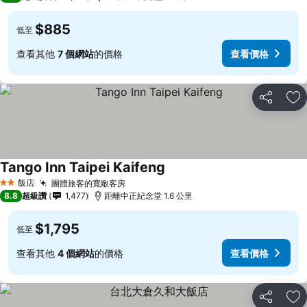
$885
低至
查看其他
7 個網站
的價格
查看價格
分享
加
Tango Inn Taipei Kaifeng
飯店
團體旅客的寬敞客房
2 星級
8.8
超級讚
1,477
距離中正紀念堂 1.6 公里
$1,795
低至
查看其他
4 個網站
的價格
查看價格
分享
加