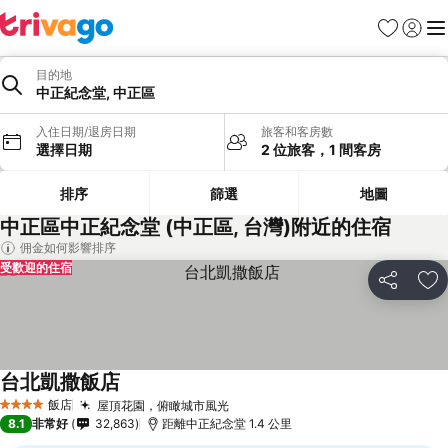
我的最愛
登入
選
目的地
中正紀念堂, 中正區
入住日期/退房日期
旅客和客房數
選擇日期
2 位旅客，1 間客房
排序
篩選
地圖
中正區中正紀念堂 (中正區, 台灣)附近的住宿
佣金如何影響排序
受歡迎的住宿
分享
加
台北凱撒飯店
飯店
屋頂花園，俯瞰城市風光
4 星級
8.1
非常好
32,863
距離中正紀念堂 1.4 公里