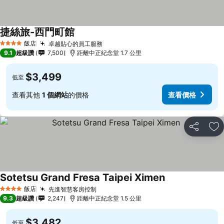
捷絲旅-西門町館
飯店
卓越貼心的員工服務
4 星級
9.1
超級讚
7,500
距離中正紀念堂 1.7 公里
$3,499
低至
查看其他
1 個網站
的價格
查看價格
分享
加
Sotetsu Grand Fresa Taipei Ximen
飯店
先進智慧客房控制
4 星級
9.3
超級讚
2,247
距離中正紀念堂 1.5 公里
$3,482
低至