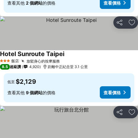
查看其他
2 個網站
的價格
查看價格
分享
加
Hotel Sunroute Taipei
飯店
放鬆身心的按摩服務
3 星級
8.5
超級讚
4,920
距離中正紀念堂 3.1 公里
$2,129
低至
查看其他
9 個網站
的價格
查看價格
分享
加