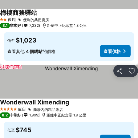
梅樓商務驛站
飯店
便利的共用廚房
2 星級
8.1
非常好
7,232
距離中正紀念堂 1.8 公里
$1,023
低至
查看其他
4 個網站
的價格
查看價格
受歡迎的住宿
分享
加
Wonderwall Ximending
飯店
商場內的精品飯店
5 星級
8.2
非常好
1,999
距離中正紀念堂 1.9 公里
$745
低至