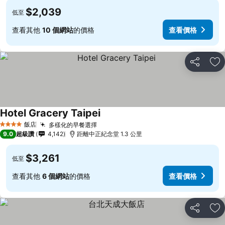
$2,039
低至
查看其他
10 個網站
的價格
查看價格
分享
加
Hotel Gracery Taipei
飯店
多樣化的早餐選擇
4 星級
9.0
超級讚
4,142
距離中正紀念堂 1.3 公里
$3,261
低至
查看其他
6 個網站
的價格
查看價格
分享
加