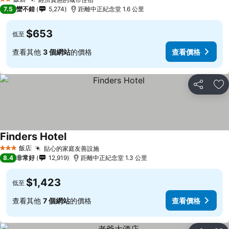
2 星級
7.5
蠻不錯
5,274
距離中正紀念堂 1.6 公里
$653
低至
查看其他
3 個網站
的價格
查看價格
分享
加
Finders Hotel
飯店
貼心的家庭友善設施
3 星級
8.4
非常好
12,919
距離中正紀念堂 1.3 公里
$1,423
低至
查看其他
7 個網站
的價格
查看價格