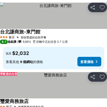
分享
加
台北謙商旅-東門館
飯店
美味豐盛的自助早餐
3 星級
8.7
超級讚
9,661
距離中正紀念堂 0.7 公里
$2,032
低至
查看其他
9 個網站
的價格
查看價格
受歡迎的住宿
分享
加
璽愛商務旅店
飯店
經濟實惠的城市住宿