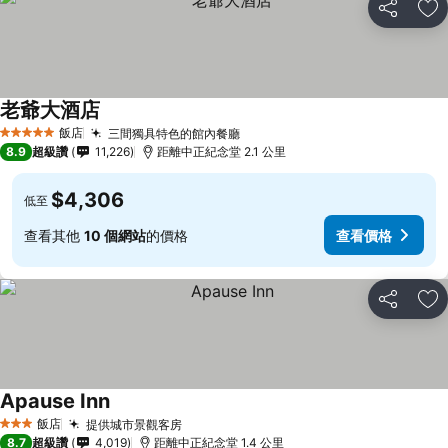
分享
加
老爺大酒店
飯店
三間獨具特色的館內餐廳
5 星級
8.9
超級讚
11,226
距離中正紀念堂 2.1 公里
$4,306
低至
查看其他
10 個網站
的價格
查看價格
分享
加
Apause Inn
飯店
提供城市景觀客房
3 星級
8.7
超級讚
4,019
距離中正紀念堂 1.4 公里