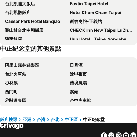
台北凱達大飯店
Eastin Taipei Hotel
台北凱撒飯店
Hotel Cham Cham Taipei
Caesar Park Hotel Banqiao
新舍商旅-正義館
瓏山林台北中和飯店
CHECK inn New Taipei LuZhou
駿宇飯店
Hub Hotel - Taipei Songshan Airport
中正紀念堂的其他景點
The Grand Hotel
福容大飯店 - 台北二館
德立莊酒店
璽愛商務旅店
阿里山森林遊樂區
日月潭
Xi Ke Hotel - Sanchong Branch
Miramar Garden Taipei
台北火車站
逢甲夜市
富裕自由商旅 - 忠孝館
柯達大飯店台北一店
杉林溪
清境農場
FX Hotel Taipei Nanjing East Road Branch
福容大飯店淡水漁人碼頭
西門町
溪頭
Hotel Fun - Linsen
Yidear Hotel
谷關溫泉區
台中火車站
麗京棧酒店
CHIENTAN Youth Hotel
太平山森林遊樂區
梨山
台北天成大飯店
Mayer Inn
台中一中商圈
六福村主題遊樂園
HiONE Holiday Hotel Taipei
Via Hotel Breeze
飯店搜尋
亞洲
台灣
台北
中正區
中正紀念堂
武陵農場
台灣桃園國際機場
Forte Hotel Xizhi
Beauty Hotels Taipei - Hotel Bchic
Facebook
Twitter
Insta
Yo
九份
北投溫泉
Finders Hotel
梅樓商務驛站