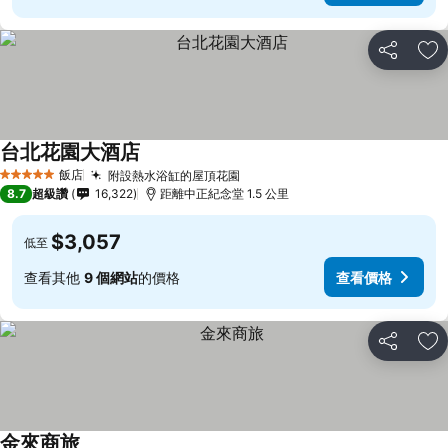
分享
加
台北花園大酒店
飯店
附設熱水浴缸的屋頂花園
5 星級
8.7
超級讚
16,322
距離中正紀念堂 1.5 公里
$3,057
低至
查看其他
9 個網站
的價格
查看價格
分享
加
金來商旅