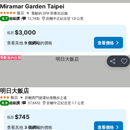
Miramar Garden Taipei
飯店
寬敞的 SPA 和養生設施
5 星級
8.7
超級讚
12,748
距離中正紀念堂 1.9 公里
$3,000
低至
查看其他
9 個網站
的價格
查看價格
受歡迎的住宿
分享
加
明日大飯店
飯店
距離西門捷運站僅幾步之遙
3 星級
8.9
超級讚
37,645
距離中正紀念堂 1.7 公里
$745
低至
查看其他
3 個網站
的價格
查看價格