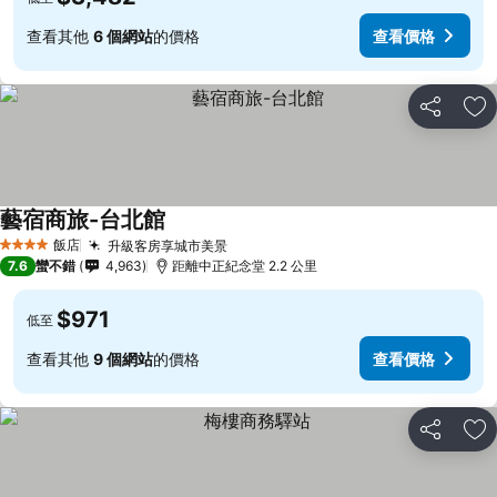
查看其他
6 個網站
的價格
查看價格
分享
加
藝宿商旅-台北館
飯店
升級客房享城市美景
4 星級
7.6
蠻不錯
4,963
距離中正紀念堂 2.2 公里
$971
低至
查看其他
9 個網站
的價格
查看價格
分享
加