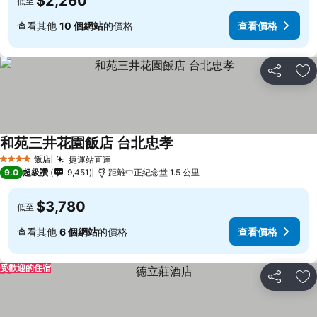
$2,260
低至
查看其他
10 個網站
的價格
查看價格
分享
加
和苑三井花園飯店 台北忠孝
飯店
捷運站直達
4 星級
9.0
超級讚
9,451
距離中正紀念堂 1.5 公里
$3,780
低至
查看其他
6 個網站
的價格
查看價格
受歡迎的住宿
分享
加