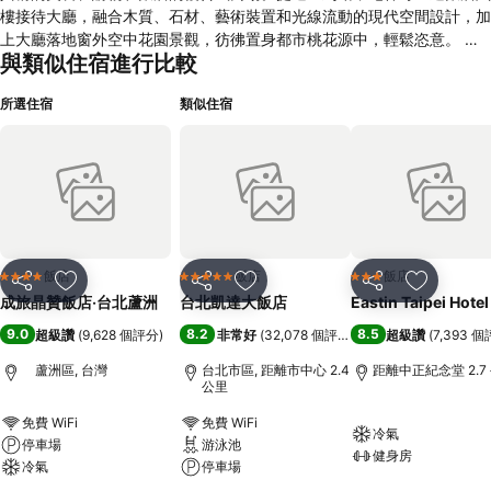
樓接待大廳，融合木質、石材、藝術裝置和光線流動的現代空間設計，加
上大廳落地窗外空中花園景觀，彷彿置身都市桃花源中，輕鬆恣意。 成
與類似住宿進行比較
旅晶贊飯店規劃有140間晶贊客房、柏克菲餐廳、貴賓廂房、三河會議中
心、洗衣房和商務中心，並結合比活力運動俱樂部，無論商務差旅、觀光
所選住宿
類似住宿
渡假、會議宴會與美食饗宴，皆能貼心滿足到訪貴賓的多元化需求，享受
「附加多一點，負擔少一點」的城市旅行新體驗。
飯店
飯店
飯店
4 星級
5 星級
3 星級
分享
加入我的最愛
分享
加入我的最愛
分享
加入我的
成旅晶贊飯店‧台北蘆洲
台北凱達大飯店
Eastin Taipei Hotel
9.0
8.2
8.5
超級讚
(
9,628 個評分
)
非常好
(
32,078 個評分
)
超級讚
(
7,393 
蘆洲區, 台灣
台北市區, 距離市中心 2.4
距離中正紀念堂 2.7
公里
免費 WiFi
免費 WiFi
冷氣
停車場
游泳池
健身房
冷氣
停車場