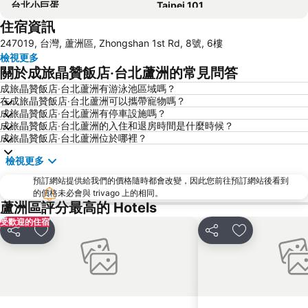
台北小巨蛋
Taipei 101
住宿資訊
南港站覽館
士林夜市
247019, 台灣, 蘆洲區, Zhongshan 1st Rd, 8號, 6樓
宜蘭烏石港
拉拉山
檢視更多
淡水老街
烏來溫泉
關於成旅晶贊飯店‧台北蘆洲的常見問答
饒河街觀光夜市
中壢車站
成旅晶贊飯店‧台北蘆洲有游泳池區域嗎？
在成旅晶贊飯店‧台北蘆洲可以攜帶寵物嗎？
景美捷運站
桃園火車站
成旅晶贊飯店‧台北蘆洲有停車設施嗎？
礁溪車站
捷運圓山站
成旅晶贊飯店‧台北蘆洲的入住和退房時間是什麼時候？
成旅晶贊飯店‧台北蘆洲位於哪裡？
桃園機場
師大夜市
檢視更多
宜蘭礁溪溫泉公園
捷運中山站
預訂網站提供給我們的價格隨時都會改變，因此您前往預訂網站後看到
桃園高鐵站
松山機場
的價格未必會與 trivago 上的相同。
大安森林公園
淡水捷運站
蘆洲區評分最高的 Hotels
受歡迎的住宿
台北國父紀念館
國立故宮博物院
分享
加入我的最愛
分享
加入我的最愛
石牌捷運站
陽明山
台北市政府
台北世貿中心
頂溪捷運站
內湖區
新店捷運站
捷運忠孝敦化站