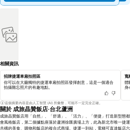
相關資訊
招牌捷運車廂拍照區
寬
你可以在大廳獨特的捷運車廂拍照區發揮創意，這是一個適合
體
拍攝難忘照片的有趣地點。
身
這個摘要內容是由人工智慧 (AI) 所彙整，可能不一定完全正確。
關於 成旅晶贊飯店‧台北蘆洲
成旅晶贊飯店用「自然」、「舒適」、「活力」、「便捷」打造新型態都
會風格飯店，第二個據點座落於蘆洲徐匯廣場上方，此為新北市唯一捷運
共構的美食、購物和飯店的複合式商場。捷運一到站，電梯可直達飯店六