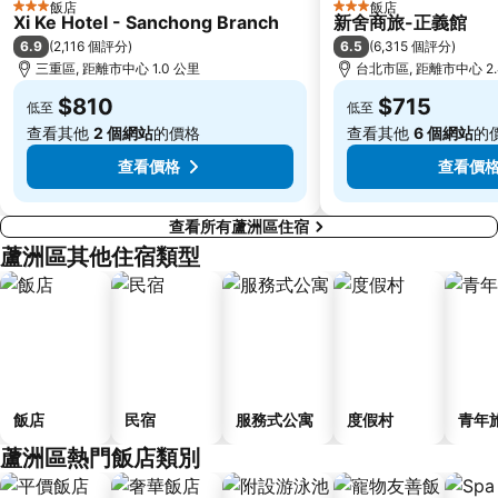
飯店
飯店
3 星級
3 星級
Xi Ke Hotel - Sanchong Branch
新舍商旅-正義館
中正紀念堂
碧潭
6.9
6.5
(
2,116 個評分
)
(
6,315 個評分
)
台北東區
江子翠捷運站
三重區, 距離市中心 1.0 公里
台北市區, 距離市中心 2.
大溪老街
捷運忠孝復興站
$810
$715
低至
低至
三重捷運站
台灣總統府凱達格蘭大道
查看其他
2 個網站
的價格
查看其他
6 個網站
的
大安區
龍山寺
查看價格
查看價
查看所有蘆洲區住宿
蘆洲區其他住宿類型
飯店
民宿
服務式公寓
度假村
青年
蘆洲區熱門飯店類別