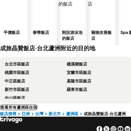
平價飯店
奢華飯店
附設游泳池
寵物友善飯
Spa
的飯店
店
成旅晶贊飯店‧台北蘆洲附近的目的地
台北市區飯店
礁溪鄉飯店
桃園市區飯店
宜蘭市區飯店
中正區飯店
基隆市區飯店
新竹市區飯店
羅東市飯店
中山區飯店
查看所有蘆洲區住宿
飯店搜尋
亞洲
台灣
新北市
蘆洲區
成旅晶贊飯店‧台北蘆洲
Facebook
Twitter
Insta
Yo