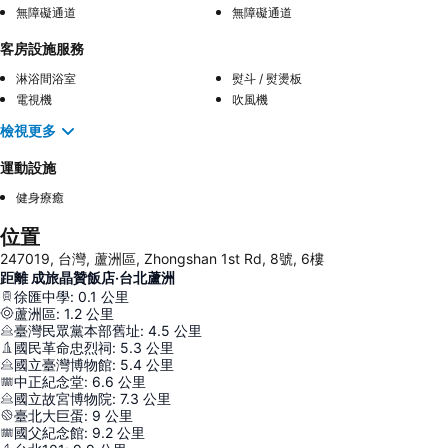
無障礙通道
無障礙通道
客房設施服務
淋浴間浴室
熨斗 / 熨燙板
電視機
吹風機
檢視更多
運動設施
健身療癒
位置
247019, 台灣, 蘆洲區, Zhongshan 1st Rd, 8號, 6樓
距離 成旅晶贊飯店‧台北蘆洲
徐匯中學
:
0.1
公里
蘆洲區
:
1.2
公里
臺灣民眾黨本部舊址
:
4.5
公里
國民革命忠烈祠
:
5.3
公里
國立臺灣博物館
:
5.4
公里
中正紀念堂
:
6.6
公里
國立故宮博物院
:
7.3
公里
臺北大巨蛋
:
9
公里
國父紀念館
:
9.2
公里