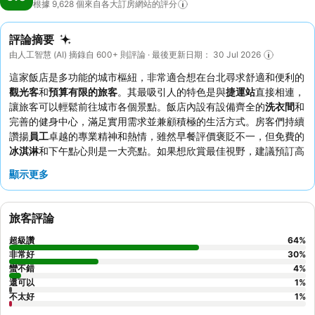
根據 9,628
個來自各大訂房網站的評分
評論摘要
由人工智慧 (AI) 摘錄自 600+ 則評論 · 最後更新日期： 30 Jul 2026
這家飯店是多功能的城市樞紐，非常適合想在台北尋求舒適和便利的
觀光客
和
預算有限的旅客
。其最吸引人的特色是與
捷運站
直接相連，
讓旅客可以輕鬆前往城市各個景點。飯店內設有設備齊全的
洗衣間
和
完善的健身中心，滿足實用需求並兼顧積極的生活方式。房客們持續
讚揚
員工
卓越的專業精神和熱情，雖然早餐評價褒貶不一，但免費的
冰淇淋
和下午點心則是一大亮點。如果想欣賞最佳視野，建議預訂高
樓層的客房。
顯示更多
旅客評論
超級讚
64
%
非常好
30
%
蠻不錯
4
%
還可以
1
%
不太好
1
%