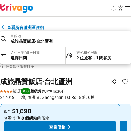
我的最愛
登入
選
查看所有蘆洲區住宿
目的地
成旅晶贊飯店‧台北蘆洲
入住日期/退房日期
旅客和客房數
選擇日期
2 位旅客，1 間客房
佣金如何影響排序
成旅晶贊飯店‧台北蘆洲
分享
加
飯店
9.0
超級讚
(
9,628 個評分
)
4 星級
247019, 台灣, 蘆洲區, Zhongshan 1st Rd, 8號, 6樓
$1,690
$1,690
低至
低至
查看其他
8 個網站
的價格
查看其他
8 個網站
的價格
查看價格
查看價格