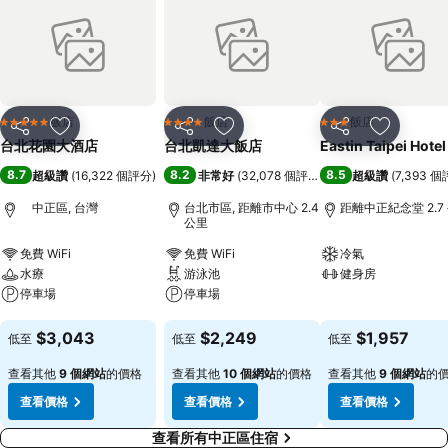
飯店
飯店
飯店
5 星級
4 星級
3 星級
分享
加入我的最愛
分享
加入我的最愛
分享
加入我的
台北花園大酒店
台北凱達大飯店
Eastin Taipei Hotel
8.7
8.2
8.5
超級讚
(
16,322 個評分
)
非常好
(
32,078 個評分
)
超級讚
(
7,393 
中正區, 台灣
台北市區, 距離市中心 2.4
距離中正紀念堂 2.7
公里
免費 WiFi
免費 WiFi
冷氣
水療
游泳池
健身房
停車場
停車場
查看價格
查看價格
查看價格
$3,043
$2,249
$1,957
低至
低至
低至
查看其他
9 個網站
的價格
查看其他
10 個網站
的價格
查看其他
9 個網站
的
查看價格
查看價格
查看價格
查看所有中正區住宿