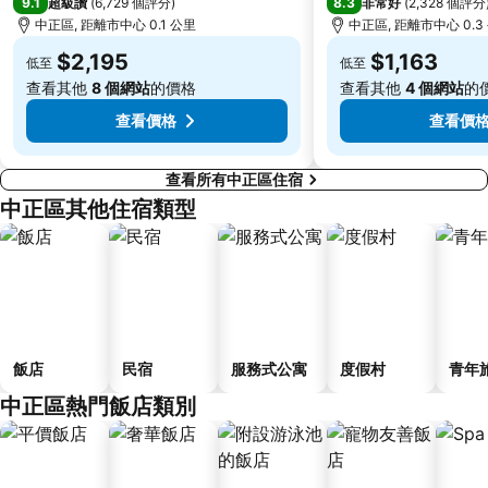
9.1
8.3
超級讚
(
6,729 個評分
)
非常好
(
2,328 個評分
捷運忠孝敦化站
中正紀念堂
中正區, 距離市中心 0.1 公里
中正區, 距離市中心 0.3
碧潭
台北東區
$2,195
$1,163
低至
低至
江子翠捷運站
大溪老街
查看其他
8 個網站
的價格
查看其他
4 個網站
的
捷運忠孝復興站
三重捷運站
查看價格
查看價
查看所有中正區住宿
中正區其他住宿類型
飯店
民宿
服務式公寓
度假村
青年
中正區熱門飯店類別