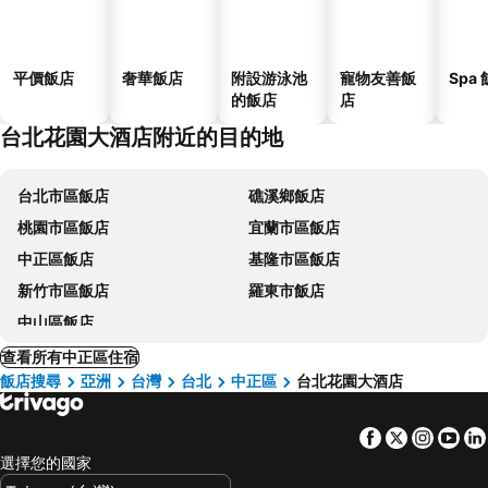
平價飯店
奢華飯店
附設游泳池
寵物友善飯
Spa
的飯店
店
台北花園大酒店附近的目的地
台北市區飯店
礁溪鄉飯店
桃園市區飯店
宜蘭市區飯店
中正區飯店
基隆市區飯店
新竹市區飯店
羅東市飯店
中山區飯店
查看所有中正區住宿
飯店搜尋
亞洲
台灣
台北
中正區
台北花園大酒店
Facebook
Twitter
Insta
Yo
選擇您的國家