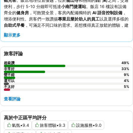
觀光客
。飯店地理位置優越，位於
龍山寺
和熱鬧的
西門町
之間，交通
便利，步行 5-10 分鐘即可抵達
小南門捷運站
。飯店 16 樓設有設備
齊全的
健身房
，可飽覽全景，客房內配備獨特的
AI 語音控制設備
，
增添便利性。房客們一致讚揚
專業且樂於助人的員工
以及選擇多樣的
自助式早餐
，可滿足不同口味的需求。若想獲得真正放鬆的體驗，建
議預訂高樓層客房，享受更佳的寧靜和視野。
顯示更多
旅客評論
超級讚
49
%
非常好
33
%
蠻不錯
9
%
還可以
4
%
不太好
5
%
查看評論
高於中正區平均評分
氣氛
•
9.4
旅客體驗
•
9.3
設施服務
•
9.0