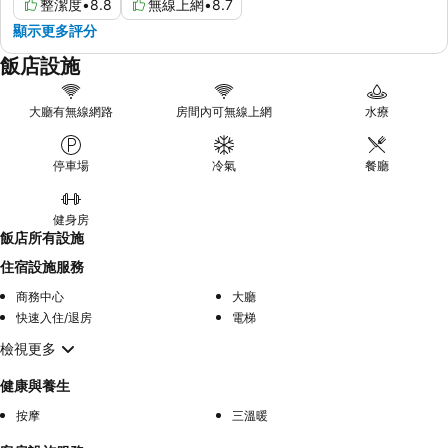
整潔度
•
8.8
無線上網
•
8.7
顯示更多評分
飯店設施
大廳有無線網路
房間內可無線上網
水療
停車場
冷氣
餐廳
健身房
飯店所有設施
住宿設施服務
商務中心
大廳
快速入住/退房
電梯
檢視更多
健康與養生
按摩
三溫暖