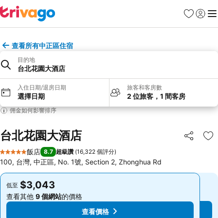
我的最愛
登入
選
查看所有中正區住宿
目的地
台北花園大酒店
入住日期/退房日期
旅客和客房數
選擇日期
2 位旅客，1 間客房
佣金如何影響排序
台北花園大酒店
分享
加
飯店
8.7
超級讚
(
16,322 個評分
)
5 星級
100, 台灣, 中正區, No. 1號, Section 2, Zhonghua Rd
$3,043
$3,043
低至
低至
查看其他
9 個網站
的價格
查看其他
9 個網站
的價格
查看價格
查看價格