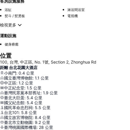
客房設施服務
浴缸
淋浴間浴室
熨斗 / 熨燙板
電視機
檢視更多
運動設施
健身療癒
位置
100, 台灣, 中正區, No. 1號, Section 2, Zhonghua Rd
距離 台北花園大酒店
小南門
:
0.4
公里
國立臺灣博物館
:
1.1
公里
中正區
:
1.2
公里
中正紀念堂
:
1.5
公里
臺灣民眾黨本部舊址
:
1.9
公里
臺北大巨蛋
:
5.4
公里
國父紀念館
:
5.4
公里
國民革命忠烈祠
:
5.5
公里
台北101
:
5.8
公里
國立故宮博物院
:
8.4
公里
臺北市立動物園
:
9.2
公里
臺灣桃園國際機場
:
28
公里