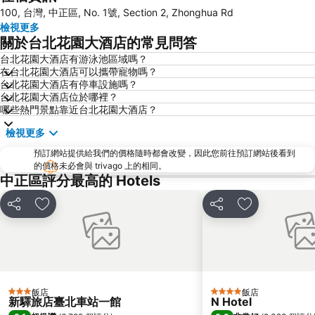
100, 台灣, 中正區, No. 1號, Section 2, Zhonghua Rd
南港站覽館
士林夜市
檢視更多
宜蘭烏石港
拉拉山
關於台北花園大酒店的常見問答
淡水老街
烏來溫泉
台北花園大酒店有游泳池區域嗎？
在台北花園大酒店可以攜帶寵物嗎？
饒河街觀光夜市
中壢車站
台北花園大酒店有停車設施嗎？
景美捷運站
桃園火車站
台北花園大酒店位於哪裡？
哪些熱門景點靠近台北花園大酒店？
礁溪車站
捷運圓山站
檢視更多
桃園機場
羅東車站
預訂網站提供給我們的價格隨時都會改變，因此您前往預訂網站後看到
師大夜市
宜蘭礁溪溫泉公園
的價格未必會與 trivago 上的相同。
捷運中山站
桃園高鐵站
中正區評分最高的 Hotels
松山機場
大安森林公園
分享
加入我的最愛
分享
加入我的最愛
淡水捷運站
台北國父紀念館
國立故宮博物院
石牌捷運站
陽明山
台北市政府
台北世貿中心
頂溪捷運站
飯店
飯店
3 星級
4 星級
內湖區
新店捷運站
新驛旅店臺北車站一館
N Hotel