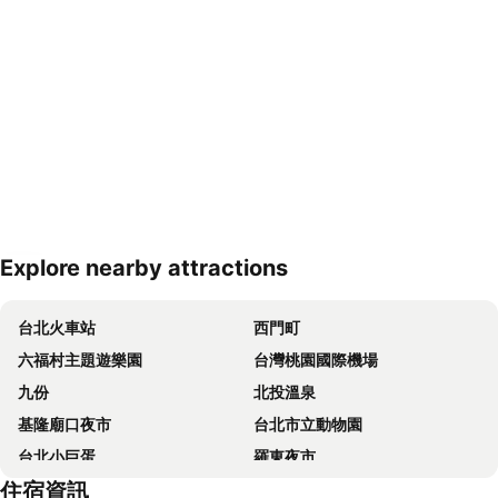
Explore nearby attractions
展開地圖
台北火車站
西門町
六福村主題遊樂園
台灣桃園國際機場
九份
北投溫泉
基隆廟口夜市
台北市立動物園
台北小巨蛋
羅東夜市
住宿資訊
Taipei 101
新竹內灣老街