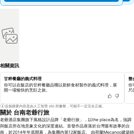
相關資訊
甘粹餐廳的義式料理
整
你可以在飯店的甘粹餐廳品嚐以新鮮食材製作的義式料理，展
你
開一場愉快的烹飪之旅。
尺
這個摘要內容是由人工智慧 (AI) 所彙整，可能不一定完全正確。
關於 台南老爺行旅
老爺酒店集團旗下風格設計品牌「老爺行旅」，以the place為名，強調
與飯店所在地意象文化的深度連結。首發作品座落於台灣最有故事的台
南，於2014年年底開幕，為集團內第12家飯店。 由荷蘭Mecanoo建築師