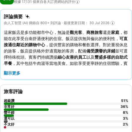
根據 17,131
個來自各大訂房網站的評分
評論摘要
由人工智慧 (AI) 摘錄自 800+ 則評論 · 最後更新日期： 30 Jul 2026
這家飯店是多功能都市中心，無論是
觀光客
、
商務旅客
還是
家庭
，都
能在此享受台南舒適便利的住宿。飯店提供無與倫比的便利性，
可直
接通往鄰近的購物中心
，提供豐富的購物和餐飲選擇。對於重視休息
的旅客，飯店提供格外舒適寬敞的客房，配備
備受讚譽的床鋪
並可選
擇特殊枕頭。賓客們持續讚揚
細心友善的員工
以及
豐盛多樣的自助式
早餐
，其中包括牛肉湯等當地美食。如欲享受更寧靜的住宿體驗，賓
客可要求入住非面街的客房。
顯示更多
旅客評論
超級讚
51
%
非常好
36
%
蠻不錯
8
%
還可以
3
%
不太好
2
%