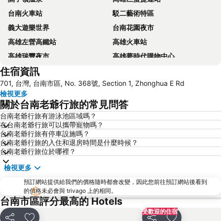
台南火車站
駁二藝術特區
義大遊樂世界
台南花園夜市
高雄左營高鐵站
高雄火車站
高雄瑞豐夜市
高雄夢時代購物中心
住宿資訊
高雄六合夜市
高雄小港國際機場
701, 台灣, 台南市區, No. 368號, Section 1, Zhonghua E Rd
高雄美麗島捷運站
85大樓
檢視更多
台南安平古堡
台南高鐵站
關於台南老爺行旅的常見問答
高雄義大世界
高雄市立美術館
台南老爺行旅有游泳池區域嗎？
在台南老爺行旅可以攜帶寵物嗎？
高雄85大樓
台南大東夜市
台南老爺行旅有停車設施嗎？
佛光山佛陀紀念館
西子灣
台南老爺行旅的入住和退房時間是什麼時候？
台南老爺行旅位於哪裡？
高雄中央公園
鹿耳門天后宮
檢視更多
高雄真愛碼頭
瑞豐夜市
預訂網站提供給我們的價格隨時都會改變，因此您前往預訂網站後看到
台南鹽水武廟
高雄醫學大學
的價格未必會與 trivago 上的相同。
高雄新崛江
三鳳中街
台南市區評分最高的 Hotels
受歡迎的住宿
高雄愛河
高雄壽山動物園