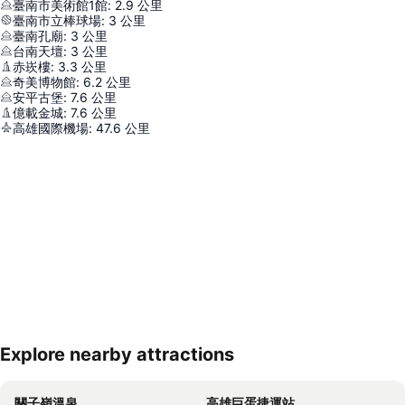
臺南市美術館1館
:
2.9
公里
臺南市立棒球場
:
3
公里
臺南孔廟
:
3
公里
台南天壇
:
3
公里
赤崁樓
:
3.3
公里
奇美博物館
:
6.2
公里
安平古堡
:
7.6
公里
億載金城
:
7.6
公里
高雄國際機場
:
47.6
公里
Explore nearby attractions
展開地圖
關子嶺溫泉
高雄巨蛋捷運站