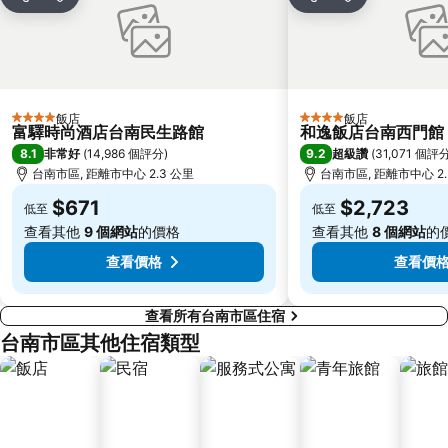
分享
加入我的最愛
分享
加入我的最愛
關仔嶺
高雄文化中心
高雄中山大學
高雄義守大學
赤崁樓
寶來溫泉
臺南機場
高雄興達港
飯店
飯店
4 星級
4 星級
曾文水庫風景區
永康車站
富驛時尚酒店台南民生路館
和逸飯店台南西門館
8.1
9.2
非常好
(
14,986 個評分
)
超級讚
(
31,071 個評
高雄新光碼頭海洋之心
布袋漁港
台南市區, 距離市中心 2.3 公里
台南市區, 距離市中心 2.
走馬瀨農場
梅嶺風景區
$671
$2,723
低至
低至
台南孔廟
保安車站
查看其他
9 個網站
的價格
查看其他
8 個網站
的
台南黃金海岸
茂林國家風景區
查看價格
查看價
查看所有台南市區住宿
台南市區其他住宿類型