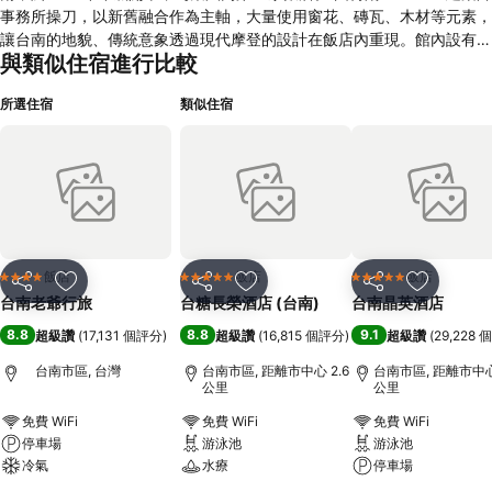
事務所操刀，以新舊融合作為主軸，大量使用窗花、磚瓦、木材等元素，
讓台南的地貌、傳統意象透過現代摩登的設計在飯店內重現。館內設有共
與類似住宿進行比較
120坪的展覽空間，並於大廳一隅成立甘情商號設計產品店，精選在地設
計師與職人的設計作品與工藝好物，讓文化透過深刻設計，在旅人的來往
所選住宿
類似住宿
間傳遞交流。 飯店座落於台南市東區精華地段，與南紡購物中心共構，
為台南新興據點。館內計有223間客房，餐飲空間設有甘粹義式餐廳、廿
一酒吧、回甘咖啡，另備有輕型健身房及洗衣室。
飯店
飯店
飯店
4 星級
5 星級
5 星級
分享
加入我的最愛
分享
加入我的最愛
分享
加入我的
台南老爺行旅
台糖長榮酒店 (台南)
台南晶英酒店
8.8
8.8
9.1
超級讚
(
17,131 個評分
)
超級讚
(
16,815 個評分
)
超級讚
(
29,228
台南市區, 台灣
台南市區, 距離市中心 2.6
台南市區, 距離市中心 
公里
公里
免費 WiFi
免費 WiFi
免費 WiFi
停車場
游泳池
游泳池
冷氣
水療
停車場