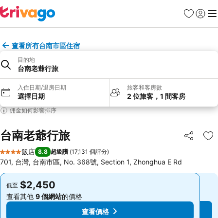
我的最愛
登入
選
查看所有台南市區住宿
目的地
台南老爺行旅
入住日期/退房日期
旅客和客房數
選擇日期
2 位旅客，1 間客房
佣金如何影響排序
台南老爺行旅
分享
加
飯店
8.8
超級讚
(
17,131 個評分
)
4 星級
701, 台灣, 台南市區, No. 368號, Section 1, Zhonghua E Rd
$2,450
$2,450
低至
低至
查看其他
9 個網站
的價格
查看其他
9 個網站
的價格
查看價格
查看價格