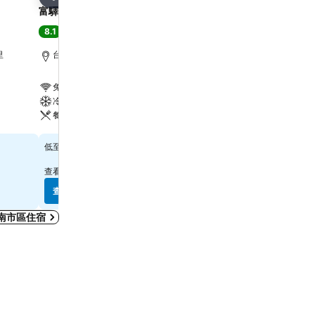
分享
分享
富驛時尚酒店台南民生路館
太子大飯店
8.1
8.6
非常好
(
14,986 個評分
)
超級讚
(
14,283 個評分
)
里
台南市區, 距離市中心 2.3 公里
台南市區, 距離市中心 2.6
免費 WiFi
免費 WiFi
冷氣
冷氣
餐廳
查看價格
查看價格
$668
$596
低至
低至
查看其他
9 個網站
的價格
查看其他
1 個網站
的價格
查看價格
查看價格
南市區住宿