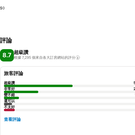
$0
評論
超級讚
8.7
根據 7,295
個來自各大訂房網站的評分
旅客評論
超級讚
非常好
蠻不錯
還可以
不太好
查看評論