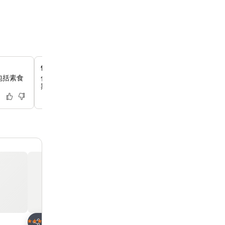
便利的自助洗衣服務
包括素食
你可以使用飯店內的自助洗衣房，免費提供洗衣機和烘衣機
期住宿，讓你的旅行衣物保持清新。
加入我的最愛
加入我的最愛
飯店
飯店
4 星級
3 星級