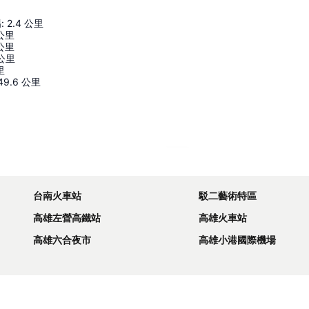
場
:
2.4
公里
公里
公里
公里
里
49.6
公里
展開地圖
台南火車站
駁二藝術特區
高雄左營高鐵站
高雄火車站
高雄六合夜市
高雄小港國際機場