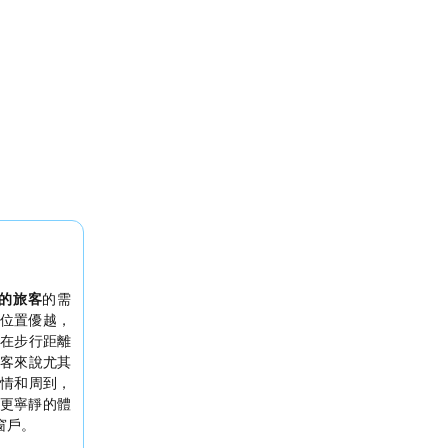
的旅客
的需
位置優越，
在步行距離
客來說尤其
情和周到，
更寧靜的體
窗戶。