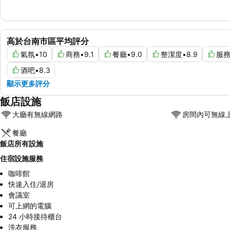
高於台南市區平均評分
氣氛
•
10
商務
•
9.1
餐廳
•
9.0
整潔度
•
8.9
服
酒吧
•
8.3
顯示更多評分
飯店設施
大廳有無線網路
房間內可無線
餐廳
飯店所有設施
住宿設施服務
咖啡館
快速入住/退房
會議室
可上網的電腦
24 小時接待櫃台
洗衣服務