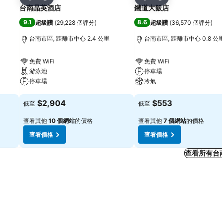
分享
分享
台南晶英酒店
鐵道大飯店
9.1
8.6
超級讚
(
29,228 個評分
)
超級讚
(
36,570 個評分
)
台南市區, 距離市中心 2.4 公里
台南市區, 距離市中心 0.8 公
免費 WiFi
免費 WiFi
游泳池
停車場
停車場
冷氣
查看價格
查看價格
$2,904
$553
低至
低至
查看其他
10 個網站
的價格
查看其他
7 個網站
的價格
查看價格
查看價格
查看所有台