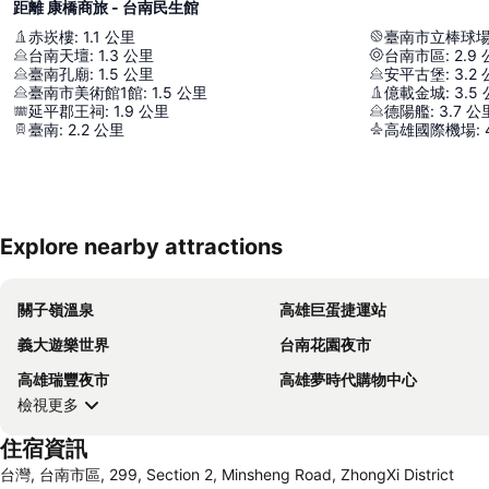
距離 康橋商旅 - 台南民生館
赤崁樓
:
1.1
公里
臺南市立棒球
台南天壇
:
1.3
公里
台南市區
:
2.9
臺南孔廟
:
1.5
公里
安平古堡
:
3.2
臺南市美術館1館
:
1.5
公里
億載金城
:
3.5
延平郡王祠
:
1.9
公里
德陽艦
:
3.7
公
臺南
:
2.2
公里
高雄國際機場
:
Explore nearby attractions
關子嶺溫泉
高雄巨蛋捷運站
義大遊樂世界
台南花園夜市
高雄瑞豐夜市
高雄夢時代購物中心
檢視更多
住宿資訊
台灣, 台南市區, 299, Section 2, Minsheng Road, ZhongXi District