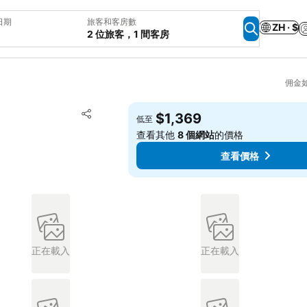
日期
旅客和客房數
ZH · $
2 位旅客，1 間客房
佣金
加入我的最愛
$1,369
低至
分享
查看其他
8 個網站
的價格
查看價格
正在載入
正在載入