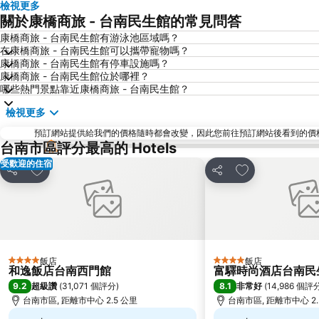
檢視更多
關於康橋商旅 - 台南民生館的常見問答
康橋商旅 - 台南民生館有游泳池區域嗎？
在康橋商旅 - 台南民生館可以攜帶寵物嗎？
康橋商旅 - 台南民生館有停車設施嗎？
康橋商旅 - 台南民生館位於哪裡？
哪些熱門景點靠近康橋商旅 - 台南民生館？
檢視更多
預訂網站提供給我們的價格隨時都會改變，因此您前往預訂網站後看到的價格未必會
台南市區評分最高的 Hotels
受歡迎的住宿
加入我的最愛
加入我的最愛
分享
分享
飯店
飯店
4 星級
4 星級
和逸飯店台南西門館
富驛時尚酒店台南民
9.2
8.1
超級讚
(
31,071 個評分
)
非常好
(
14,986 個評
台南市區, 距離市中心 2.5 公里
台南市區, 距離市中心 2.