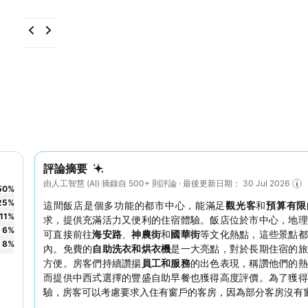
評論摘要
由人工智慧 (AI) 摘錄自 500+ 則評論 · 最後更新日期： 30 Jul 2026
50
%
25
%
這間飯店是個多功能的都市中心，能滿足
觀光客
和
預算有限
11
%
求，提供充滿活力又便利的住宿體驗。飯店位於市中心，地理
6
%
可直接前往
海安路
、
神農街
和
國華街
等文化熱點，這些景點都
8
%
內。免費的
自助洗衣和烘衣機
是一大亮點，對於長期住宿的旅
方便。房客們持續讚揚
員工和服務
的出色表現，稱讚他們的熱
而提供中西式選擇的豐盛自助早餐也獲得高度評價。為了獲得
驗，房客可以考慮要求入住有窗戶的客房，因為部分客房沒有