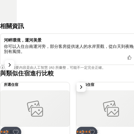
相關資訊
河畔環境，運河美景
你可以入住台南運河旁，部分客房提供迷人的水岸景觀，從白天到夜晚
別有風情。
這個摘要內容是由人工智慧 (AI) 所彙整，可能不一定完全正確。
與類似住宿進行比較
所選住宿
類似住宿
下一步
加入我的最愛
加入我的最愛
飯店
飯店
3 星級
5 星級