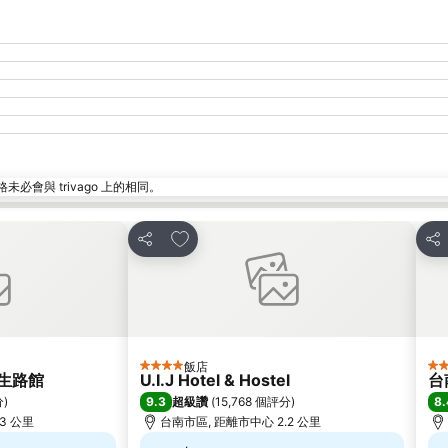
與 trivago 上的相同。
加入我的最愛
分享
分
飯店
4 星級
4 
生路館
U.I.J Hotel & Hostel
台
9.3
8.
分
)
超級讚
(
15,768 個評分
)
3 公里
台南市區, 距離市中心 2.2 公里