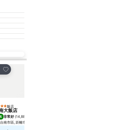
加入我的最愛
加入我的最愛
享
分享
飯店
飯店
星級
4 星級
南大飯店
台南富信大飯店
4
9.0
非常好
(
14,885 個評分
)
超級讚
(
11,006 個評分
)
台南市區, 距離市中心 0.9 公里
台南市區, 距離市中心 1.9 公里