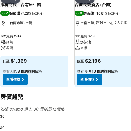
分享
分享
康橋商旅 - 台南民生館
台糖長榮酒店 (台南)
8.7
8.8
超級讚
(
7,295 個評分
)
超級讚
(
16,815 個評分
)
台南市區, 台灣
台南市區, 距離市中心 2.6 公里
免費 WiFi
免費 WiFi
冷氣
游泳池
餐廳
水療
查看價格
查看價格
$1,369
$2,196
低至
低至
查看其他
8 個網站
的價格
查看其他
10 個網站
的價格
查看價格
查看價格
房價趨勢
依據 trivago 過去 30 天的最低價格
$0
$0