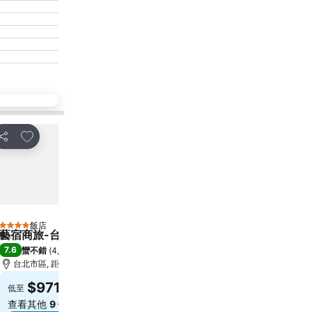
加入我的最愛
加入我的最愛
分享
分享
飯店
飯店
4 星級
5 星級
藝宿商旅-台北館
Caesar Park Hotel B
7.6
8.6
蠻不錯
(
4,963 個評分
)
超級讚
(
25,347 個評分
)
台北市區, 距離市中心 0.7 公里
台北市區, 距離市中心 6.8
$971
$2,960
低至
低至
查看其他
9 個網站
的價格
查看其他
9 個網站
的價