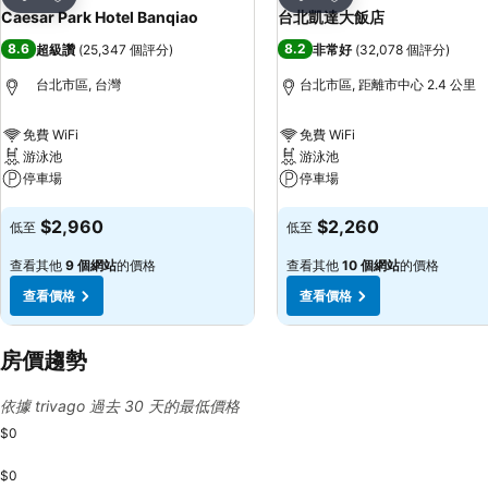
分享
分享
Caesar Park Hotel Banqiao
台北凱達大飯店
8.6
8.2
超級讚
(
25,347 個評分
)
非常好
(
32,078 個評分
)
台北市區, 台灣
台北市區, 距離市中心 2.4 公里
免費 WiFi
免費 WiFi
游泳池
游泳池
停車場
停車場
查看價格
查看價格
$2,960
$2,260
低至
低至
查看其他
9 個網站
的價格
查看其他
10 個網站
的價格
查看價格
查看價格
房價趨勢
依據 trivago 過去 30 天的最低價格
$0
$0