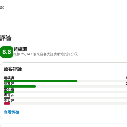
$0
評論
超級讚
8.6
根據 25,347
個來自各大訂房網站的評分
旅客評論
超級讚
非常好
蠻不錯
還可以
不太好
查看評論