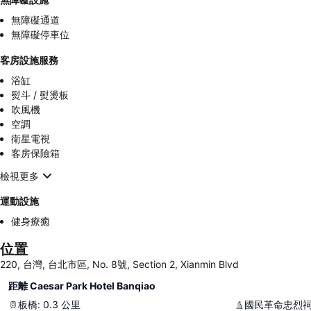
無障礙通道
無障礙停車位
客房設施服務
浴缸
熨斗 / 熨燙板
吹風機
空調
衛星電視
客房保險箱
檢視更多
運動設施
健身療癒
位置
220, 台灣, 台北市區, No. 8號, Section 2, Xianmin Blvd
距離 Caesar Park Hotel Banqiao
板橋
:
0.3
公里
國民革命忠烈