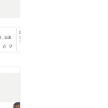
設有獨立客廳的寬敞套房
餐，以及
部分客房擁有獨特的設計元素，包括獨立客廳，提供你充足
空間。
加入我的最愛
加入我的最愛
飯店
飯店
4 星級
3 星級