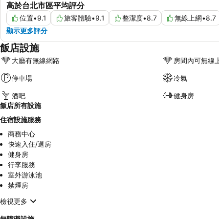
高於台北市區平均評分
位置
•
9.1
旅客體驗
•
9.1
整潔度
•
8.7
無線上網
•
8.7
顯示更多評分
飯店設施
大廳有無線網路
房間內可無線
停車場
冷氣
酒吧
健身房
飯店所有設施
住宿設施服務
商務中心
快速入住/退房
健身房
行李服務
室外游泳池
禁煙房
檢視更多
無障礙設施