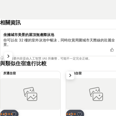
相關資訊
坐擁城市美景的屋頂無邊際泳池
你可以在 32 樓的室外泳池中暢泳，同時欣賞周圍城市天際線的壯麗全
景。
這個摘要內容是由人工智慧 (AI) 所彙整，可能不一定完全正確。
與類似住宿進行比較
所選住宿
類似住宿
下一步
加入我的最愛
加入我的最愛
飯店
飯店
5 星級
4 星級