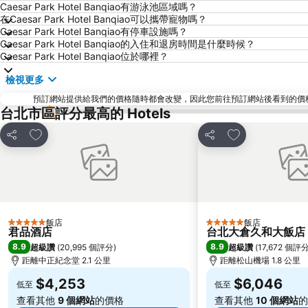
Caesar Park Hotel Banqiao有游泳池區域嗎？
在Caesar Park Hotel Banqiao可以攜帶寵物嗎？
Caesar Park Hotel Banqiao有停車設施嗎？
Caesar Park Hotel Banqiao的入住和退房時間是什麼時候？
Caesar Park Hotel Banqiao位於哪裡？
檢視更多
預訂網站提供給我們的價格隨時都會改變，因此您前往預訂網站後看到的價格未必會
台北市區評分最高的 Hotels
加入我的最愛
加入我的最愛
分享
分享
飯店
飯店
5 星級
5 星級
君品酒店
台北大倉久和大飯店
8.9
8.9
超級讚
(
20,995 個評分
)
超級讚
(
17,672 個評
距離中正紀念堂 2.1 公里
距離松山機場 1.8 公里
$4,253
$6,046
低至
低至
查看其他
9 個網站
的價格
查看其他
10 個網站
的