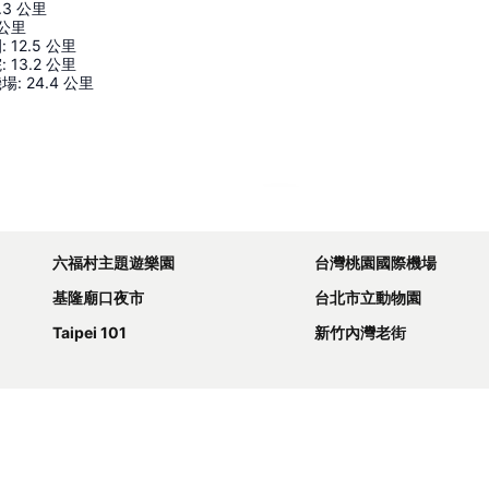
.3
公里
公里
園
:
12.5
公里
院
:
13.2
公里
機場
:
24.4
公里
展開地圖
六福村主題遊樂園
台灣桃園國際機場
基隆廟口夜市
台北市立動物園
Taipei 101
新竹內灣老街