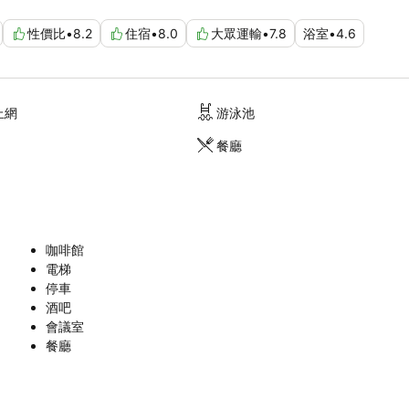
性價比
•
8.2
住宿
•
8.0
大眾運輸
•
7.8
浴室
•
4.6
上網
游泳池
餐廳
咖啡館
電梯
停車
酒吧
會議室
餐廳