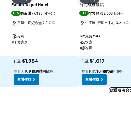
分享
分享
Eastin Taipei Hotel
台北凱撒飯店
8.5
8.1
超級讚
(
7,393 個評分
)
非常好
(
32,863 個評分
)
距離中正紀念堂 2.7 公里
中正區, 距離市中心 0.2 公里
冷氣
免費 WiFi
健身房
水療
冷氣
查看價格
查看價格
$1,984
$1,617
低至
低至
查看其他
9 個網站
的價格
查看其他
10 個網站
的價格
查看價格
查看價格
查看所有台