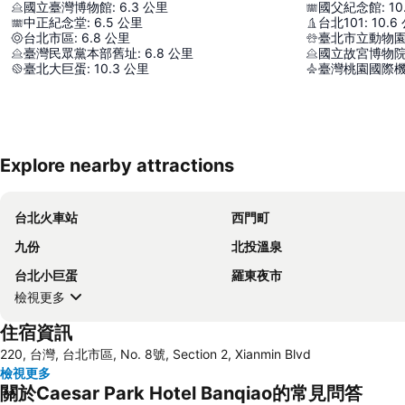
國立臺灣博物館
:
6.3
公里
國父紀念館
:
10
中正紀念堂
:
6.5
公里
台北101
:
10.6
台北市區
:
6.8
公里
臺北市立動物
臺灣民眾黨本部舊址
:
6.8
公里
國立故宮博物
臺北大巨蛋
:
10.3
公里
臺灣桃園國際
Explore nearby attractions
台北火車站
西門町
九份
北投溫泉
台北小巨蛋
羅東夜市
檢視更多
住宿資訊
220, 台灣, 台北市區, No. 8號, Section 2, Xianmin Blvd
檢視更多
關於Caesar Park Hotel Banqiao的常見問答