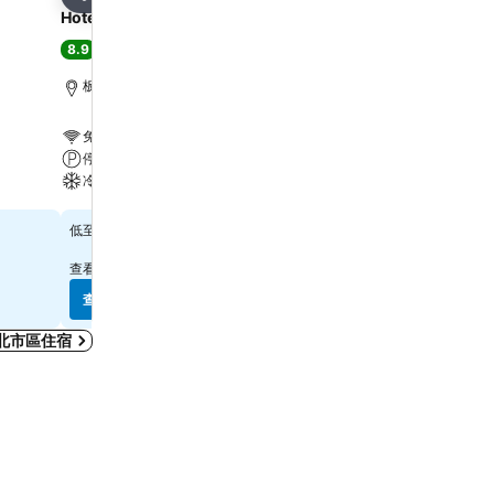
分享
分享
Hotel Cham Cham Taipei
新舍商旅-正義館
8.9
6.5
超級讚
(
19,551 個評分
)
(
6,315 個評分
)
板橋區, 距離市中心 0.9 公里
台北市區, 距離市中心 2.4
免費 WiFi
免費 WiFi
停車場
停車場
冷氣
冷氣
查看價格
查看價格
$1,934
$696
低至
低至
查看其他
6 個網站
的價格
查看其他
6 個網站
的價格
查看價格
查看價格
北市區住宿