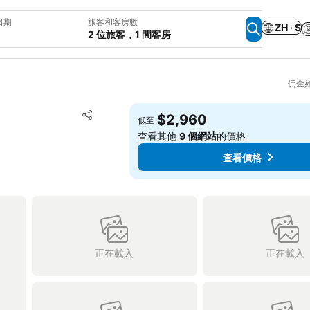
日期
旅客和客房數
ZH · $
2 位旅客，1 間客房
佣金
加入我的最愛
$2,960
低至
分享
查看其他
9 個網站
的價格
查看價格
正在載入
正在載入