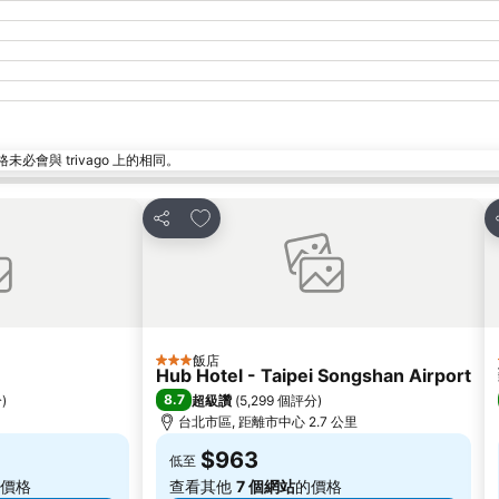
與 trivago 上的相同。
加入我的最愛
分享
飯店
3 星級
Hub Hotel - Taipei Songshan Airport
8.7
分
)
超級讚
(
5,299 個評分
)
台北市區, 距離市中心 2.7 公里
$963
低至
價格
查看其他
7 個網站
的價格