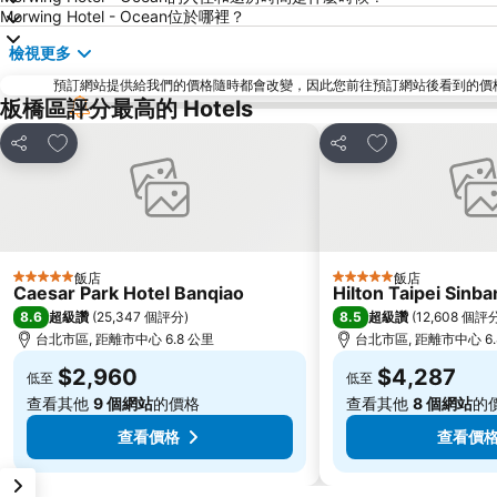
Morwing Hotel - Ocean位於哪裡？
檢視更多
預訂網站提供給我們的價格隨時都會改變，因此您前往預訂網站後看到的價格未必會
板橋區評分最高的 Hotels
加入我的最愛
加入我的最愛
分享
分享
飯店
飯店
5 星級
5 星級
Caesar Park Hotel Banqiao
Hilton Taipei Sinba
8.6
8.5
超級讚
(
25,347 個評分
)
超級讚
(
12,608 個評
台北市區, 距離市中心 6.8 公里
台北市區, 距離市中心 6.
$2,960
$4,287
低至
低至
查看其他
9 個網站
的價格
查看其他
8 個網站
的
查看價格
查看價