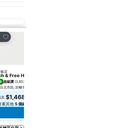
加入我的最愛
享
飯店
星級
ch & Free Hotel - Fuzhong Fuyiluqu-banqiaofuzhongguan
9
超級讚
(
3,802 個評分
)
台北市區, 距離市中心 7.4 公里
$1,468
低至
查看其他
5 個網站
的價格
查看價格
板橋區住宿