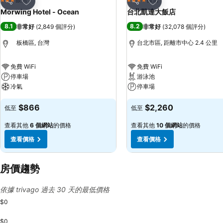
3 星級
4 星級
分享
分享
Morwing Hotel - Ocean
台北凱達大飯店
8.1
8.2
非常好
(
2,849 個評分
)
非常好
(
32,078 個評分
)
板橋區, 台灣
台北市區, 距離市中心 2.4 公里
免費 WiFi
免費 WiFi
停車場
游泳池
冷氣
停車場
$866
$2,260
低至
低至
查看其他
6 個網站
的價格
查看其他
10 個網站
的價格
查看價格
查看價格
房價趨勢
依據 trivago 過去 30 天的最低價格
$0
$0