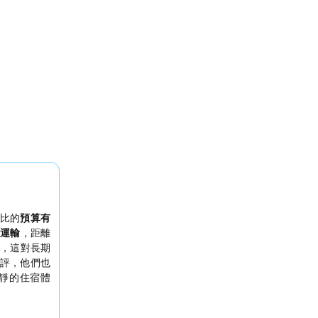
比的
預算有
眾運輸
，距離
，這對長期
評，他們也
靜的住宿體