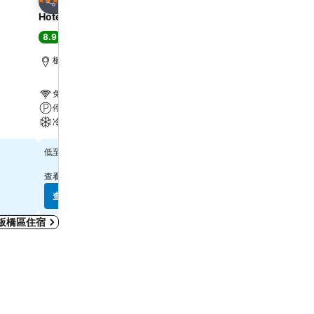
4 星級
5 星級
分享
分享
Hotel Cham Cham Taipei
Caesar Park Hotel Banq
8.9
8.6
超級讚
(
19,551 個評分
)
超級讚
(
25,347 個評分
)
板橋區, 距離市中心 0.9 公里
台北市區, 距離市中心 6.8
免費 WiFi
免費 WiFi
停車場
游泳池
冷氣
停車場
$1,934
$2,960
低至
低至
查看其他
6 個網站
的價格
查看其他
9 個網站
的價格
查看價格
查看價格
板橋區住宿