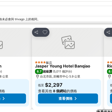
與 trivago 上的相同。
加入我的最愛
分享
分
飯店
4 星級
2 
n
Jasper Young Hotel Banqiao
Ri
8.7
8.
分
)
超級讚
(
5,011 個評分
)
8 公里
台北市區, 距離市中心 5.9 公里
$2,297
低至
價格
查看其他
8 個網站
的價格
格
查看價格
查看所有