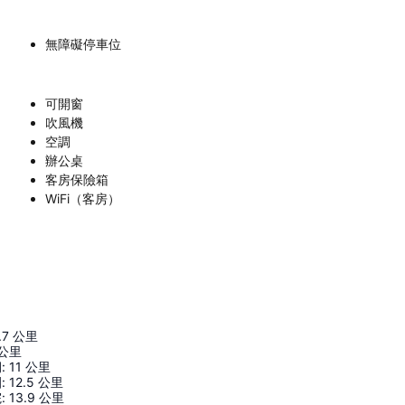
無障礙停車位
可開窗
吹風機
空調
辦公桌
客房保險箱
WiFi（客房）
.7
公里
公里
祠
:
11
公里
園
:
12.5
公里
院
:
13.9
公里