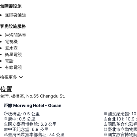
無障礙設施
無障礙通道
客房設施服務
淋浴間浴室
電視機
煮水壺
衛星電視
電話
有線電視
檢視更多
位置
台灣, 板橋區, No.65 Chengdu St.
距離 Morwing Hotel - Ocean
板橋區
:
0.5
公里
國父紀念館
:
10
府中
:
0.5
公里
台北101
:
10.9
國立臺灣博物館
:
6.8
公里
國民革命忠烈
中正紀念堂
:
6.9
公里
臺北市立動物
臺灣民眾黨本部舊址
:
7.4
公里
國立故宮博物