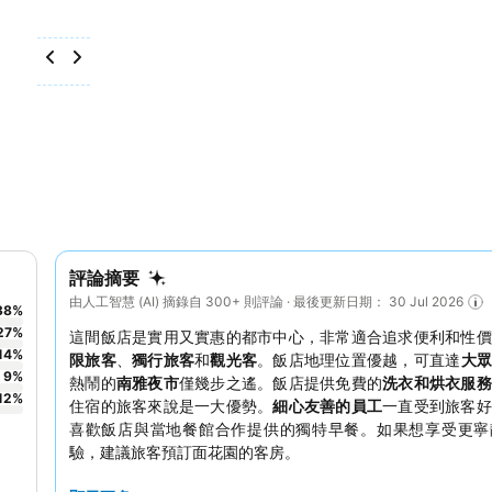
評論摘要
由人工智慧 (AI) 摘錄自 300+ 則評論 · 最後更新日期： 30 Jul 2026
38
%
27
%
這間飯店是實用又實惠的都市中心，非常適合追求便利和性價
14
%
限旅客
、
獨行旅客
和
觀光客
。飯店地理位置優越，可直達
大
9
%
熱鬧的
南雅夜市
僅幾步之遙。飯店提供免費的
洗衣和烘衣服務
12
%
住宿的旅客來說是一大優勢。
細心友善的員工
一直受到旅客好
喜歡飯店與當地餐館合作提供的獨特早餐。如果想享受更寧
驗，建議旅客預訂面花園的客房。