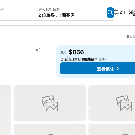
日期
旅客和客房數
ZH · $
2 位旅客，1 間客房
佣金
加入我的最愛
$866
低至
分享
查看其他
6 個網站
的價格
查看價格