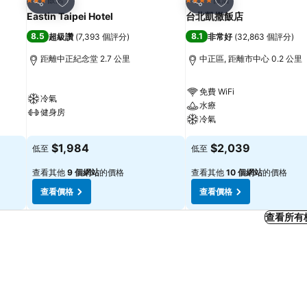
3 星級
4 星級
分享
分享
Eastin Taipei Hotel
台北凱撒飯店
8.5
8.1
超級讚
(
7,393 個評分
)
非常好
(
32,863 個評分
)
距離中正紀念堂 2.7 公里
中正區, 距離市中心 0.2 公里
免費 WiFi
冷氣
水療
健身房
冷氣
$1,984
$2,039
低至
低至
查看其他
9 個網站
的價格
查看其他
10 個網站
的價格
查看價格
查看價格
查看所有