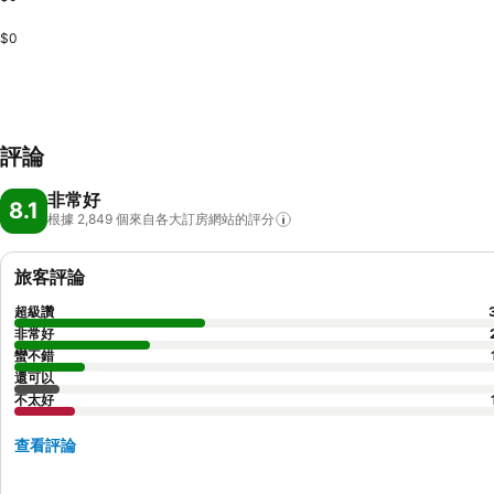
$0
評論
非常好
8.1
根據 2,849
個來自各大訂房網站的評分
旅客評論
超級讚
非常好
蠻不錯
還可以
不太好
查看評論