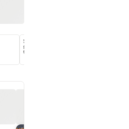
交通便利，鄰近捷運站和火車站
飯店距離府中站步行 10 分鐘，步行即可抵達板橋火車站和
輕鬆探索城市。
加入我的最愛
加入我的最愛
飯店
飯店