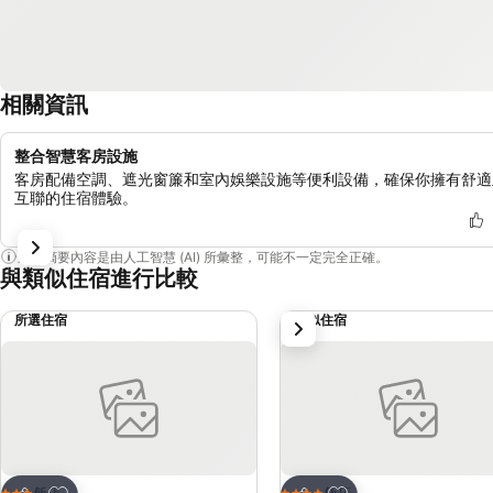
相關資訊
整合智慧客房設施
客房配備空調、遮光窗簾和室內娛樂設施等便利設備，確保你擁有舒適
互聯的住宿體驗。
這個摘要內容是由人工智慧 (AI) 所彙整，可能不一定完全正確。
與類似住宿進行比較
所選住宿
類似住宿
下一步
加入我的最愛
加入我的最愛
飯店
飯店