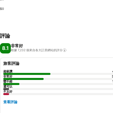
$0
評論
非常好
8.1
根據 7,232
個來自各大訂房網站的評分
旅客評論
超級讚
非常好
蠻不錯
還可以
不太好
查看評論