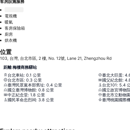
客房設施服務
電視機
暖氣
客房保險箱
廚房
烘衣機
位置
103, 台灣, 台北市區, 2 樓, No. 12號, Lane 21, Zhengzhou Rd
距離 梅樓商務驛站
台北車站
:
0.1
公里
臺北大巨蛋
:
4.
台北市區
:
0.3
公里
國父紀念館
:
4.
臺灣民眾黨本部舊址
:
0.4
公里
台北101
:
5.4
國立臺灣博物館
:
0.8
公里
國立故宮博物
中正紀念堂
:
1.8
公里
臺北市立動物
國民革命忠烈祠
:
3.8
公里
臺灣桃園國際