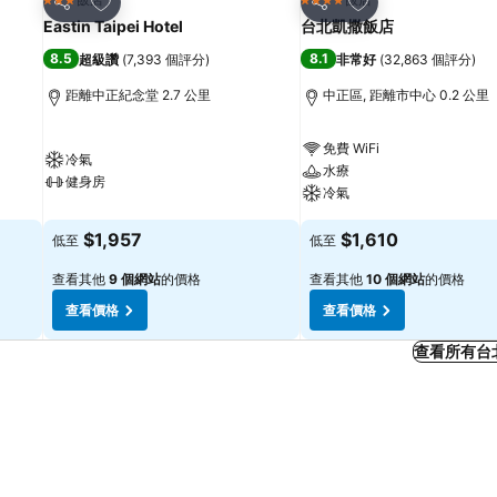
3 星級
4 星級
分享
分享
Eastin Taipei Hotel
台北凱撒飯店
8.5
8.1
超級讚
(
7,393 個評分
)
非常好
(
32,863 個評分
)
距離中正紀念堂 2.7 公里
中正區, 距離市中心 0.2 公里
免費 WiFi
冷氣
水療
健身房
冷氣
$1,957
$1,610
低至
低至
查看其他
9 個網站
的價格
查看其他
10 個網站
的價格
查看價格
查看價格
查看所有台