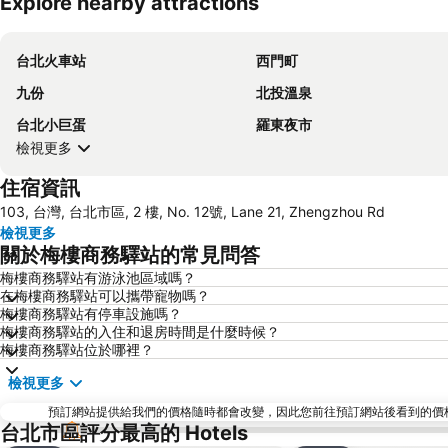
Explore nearby attractions
台北火車站
西門町
九份
北投溫泉
台北小巨蛋
羅東夜市
檢視更多
住宿資訊
103, 台灣, 台北市區, 2 樓, No. 12號, Lane 21, Zhengzhou Rd
檢視更多
關於梅樓商務驛站的常見問答
梅樓商務驛站有游泳池區域嗎？
在梅樓商務驛站可以攜帶寵物嗎？
梅樓商務驛站有停車設施嗎？
梅樓商務驛站的入住和退房時間是什麼時候？
梅樓商務驛站位於哪裡？
檢視更多
預訂網站提供給我們的價格隨時都會改變，因此您前往預訂網站後看到的價格未必會
台北市區評分最高的 Hotels