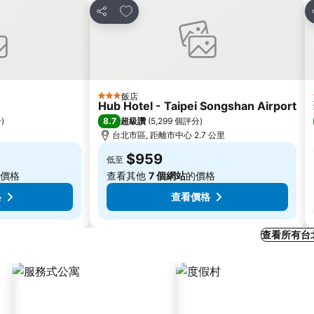
加入我的最愛
分享
飯店
3 星級
Hub Hotel - Taipei Songshan Airport
8.7
分
)
超級讚
(
5,299 個評分
)
台北市區, 距離市中心 2.7 公里
$959
低至
價格
查看其他
7 個網站
的價格
格
查看價格
查看所有台