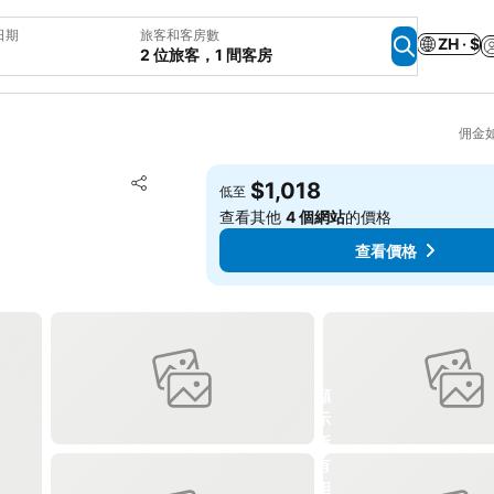
日期
旅客和客房數
ZH · $
2 位旅客，1 間客房
佣金
加入我的最愛
$1,018
低至
分享
查看其他
4 個網站
的價格
查看價格