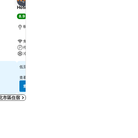
4 星級
5 星級
分享
分享
Hotel Cham Cham Taipei
Caesar Park Hotel Banq
8.9
8.6
超級讚
(
19,551 個評分
)
超級讚
(
25,347 個評分
)
板橋區, 距離市中心 0.9 公里
台北市區, 距離市中心 6.8
免費 WiFi
免費 WiFi
停車場
游泳池
冷氣
停車場
$1,925
$2,941
低至
低至
查看其他
6 個網站
的價格
查看其他
9 個網站
的價格
查看價格
查看價格
北市區住宿