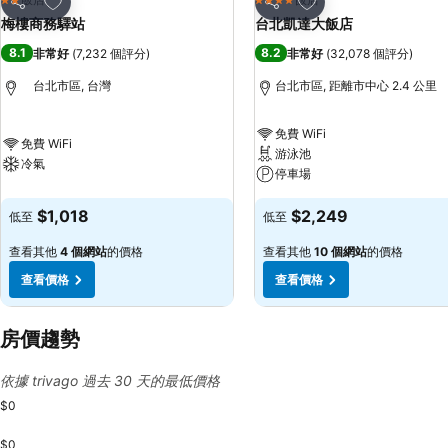
2 星級
4 星級
分享
分享
梅樓商務驛站
台北凱達大飯店
8.1
8.2
非常好
(
7,232 個評分
)
非常好
(
32,078 個評分
)
台北市區, 台灣
台北市區, 距離市中心 2.4 公里
免費 WiFi
免費 WiFi
游泳池
冷氣
停車場
$1,018
$2,249
低至
低至
查看其他
4 個網站
的價格
查看其他
10 個網站
的價格
查看價格
查看價格
房價趨勢
依據 trivago 過去 30 天的最低價格
$0
$0