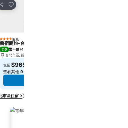
加入我的最愛
加入我的最愛
分享
分享
飯店
飯店
4 星級
5 星級
藝宿商旅-台北館
Caesar Park Hotel B
7.6
8.6
蠻不錯
(
4,963 個評分
)
超級讚
(
25,347 個評分
)
台北市區, 距離市中心 0.7 公里
台北市區, 距離市中心 6.8
$965
$2,941
低至
低至
查看其他
9 個網站
的價格
查看其他
9 個網站
的價
查看價格
查看價格
北市區住宿