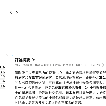
評論摘要
由人工智慧 (AI) 摘錄自 600+ 則評論 · 最後更新日期： 30 Jul 2026
41
%
35
%
這間飯店是充滿活力的都市中心，非常適合尋求經濟實惠又舒
14
%
行旅客
和
預算有限的旅客
。飯店地理位置極佳，距離
台北車
5
%
Y13 出口僅幾步之遙，可輕鬆前往機場捷運並暢遊各個景點
5
%
用一系列公共設施，包括免費
洗衣機和烘衣機
、24 小時咖啡
全的
廚房區域
，營造出社交氛圍。
員工
友善且樂於助人，始終
而免費早餐提供美味的小籠包和饅頭，總是超出預期。如果想
的體驗，房客應考慮要求入住面朝花園的客房。