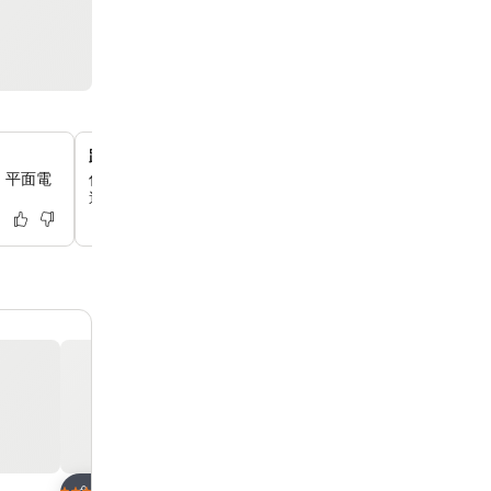
距離台北車站僅幾步之遙
、平面電
你可以享受無與倫比的便利交通，這裡距離台北車站 Y13 
遙，連接捷運、鐵路和機場線，讓你輕鬆探索城市。
加入我的最愛
加入我的最愛
飯店
飯店