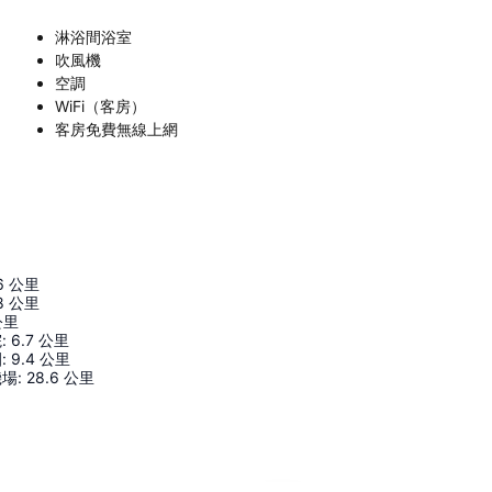
淋浴間浴室
吹風機
空調
WiFi（客房）
客房免費無線上網
6
公里
8
公里
公里
院
:
6.7
公里
園
:
9.4
公里
機場
:
28.6
公里