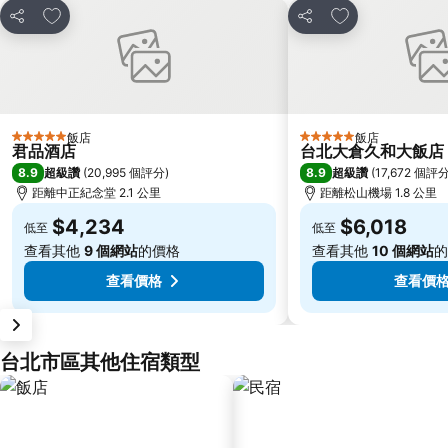
加入我的最愛
加入我的最愛
分享
分享
飯店
飯店
5 星級
5 星級
君品酒店
台北大倉久和大飯店
8.9
8.9
超級讚
(
20,995 個評分
)
超級讚
(
17,672 個評
距離中正紀念堂 2.1 公里
距離松山機場 1.8 公里
$4,234
$6,018
低至
低至
查看其他
9 個網站
的價格
查看其他
10 個網站
的
查看價格
查看價
台北市區其他住宿類型