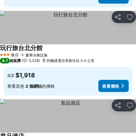
分享
加
玩行旅台北分館
查看價格
飯店
豪華水療設施
查看價格
3 星級
8.7
超級讚
5,328
距離捷運忠孝新生站 0.4 公里
$1,918
低至
查看其他
2 個網站
的價格
查看價格
分享
加