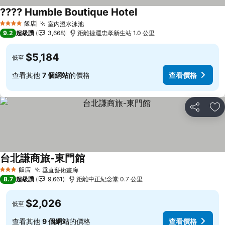
???? Humble Boutique Hotel
查看價格
飯店
室內溫水泳池
查看價格
4 星級
9.2
超級讚
3,668
距離捷運忠孝新生站 1.0 公里
$5,184
低至
查看其他
7 個網站
的價格
查看價格
分享
加
台北謙商旅-東門館
查看價格
飯店
垂直藝術畫廊
查看價格
3 星級
8.7
超級讚
9,661
距離中正紀念堂 0.7 公里
$2,026
低至
查看其他
9 個網站
的價格
查看價格