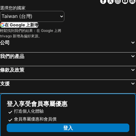
Facebook
Twitter
Insta
Yo
九份
北投溫泉
Finders Hotel
梅樓商務驛站
選擇您的國家
基隆廟口夜市
台北市立動物園
首都大飯店 - 松山館
Brother Hotel
台北小巨蛋
羅東夜市
Formosa 101 Taipei Main Branch
Hotel Gracery Taipei
在 Google 上新增
Taipei 101
新竹內灣老街
台北西門窩
成旅晶贊飯店‧台北蘆洲
輕鬆找到我們的結果：在 Google 上將
trivago 新增為偏好來源。
南港站覽館
泰安溫泉
Just Palace
馥都商務飯店
公司
士林夜市
宜蘭烏石港
Walker Hotel - Sanchong
苓旅松山館 Lininn Tapei Arena
拉拉山
九族文化村
承億文旅淡水吹風
台北花園大酒店
我們的產品
淡水老街
新竹火車站
台北福華大飯店
漁人碼頭休閒旅館
條款及政策
烏來溫泉
饒河街觀光夜市
Morwing Hotel - Ocean
福格大飯店
奧萬大森林遊樂區
月眉世界麗寶樂園
Life Hotel
宜家商旅
支援
合歡山
花蓮海洋公園
凱統大飯店
和苑三井花園飯店 台北忠孝
中壢車站
台中烏日高鐵站
Hua Shan Din by Cosmos Creation
Royal Rose Hotel Xinsheng
登入享受會員專屬優惠
武嶺
景美捷運站
玩行旅台北分館
Sonnien Taipei
打造個人化體驗
桃園火車站
廬山溫泉
Sonnien Hotel
PLACE X Hotel
會員專屬優惠和會員價
礁溪車站
捷運圓山站
八方美學商旅
柯達大飯店台北長安
登入
桃園機場
羅東車站
Ambience Hotel Taipei
宣美精品飯店