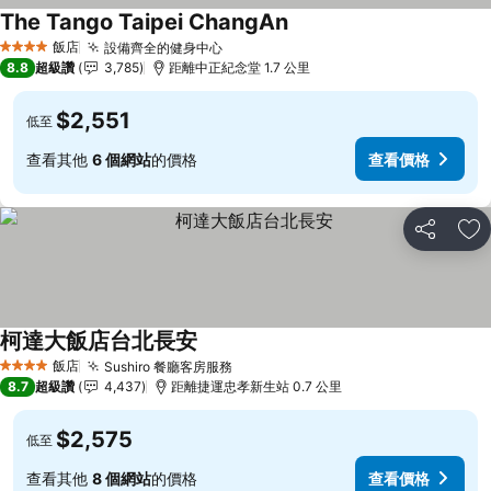
The Tango Taipei ChangAn
查看價格
飯店
設備齊全的健身中心
查看價格
4 星級
8.8
超級讚
3,785
距離中正紀念堂 1.7 公里
$2,551
低至
查看其他
6 個網站
的價格
查看價格
分享
加
柯達大飯店台北長安
查看價格
飯店
Sushiro 餐廳客房服務
查看價格
4 星級
8.7
超級讚
4,437
距離捷運忠孝新生站 0.7 公里
$2,575
低至
查看其他
8 個網站
的價格
查看價格