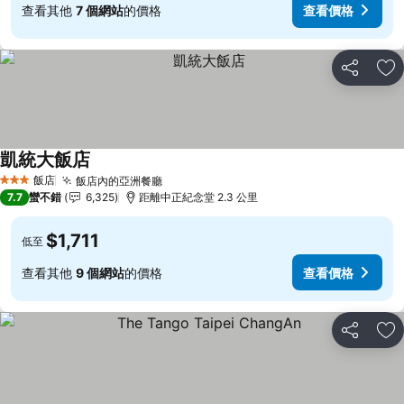
查看其他
7 個網站
的價格
查看價格
分享
加
凱統大飯店
查看價格
飯店
飯店內的亞洲餐廳
查看價格
3 星級
7.7
蠻不錯
6,325
距離中正紀念堂 2.3 公里
$1,711
低至
查看其他
9 個網站
的價格
查看價格
分享
加