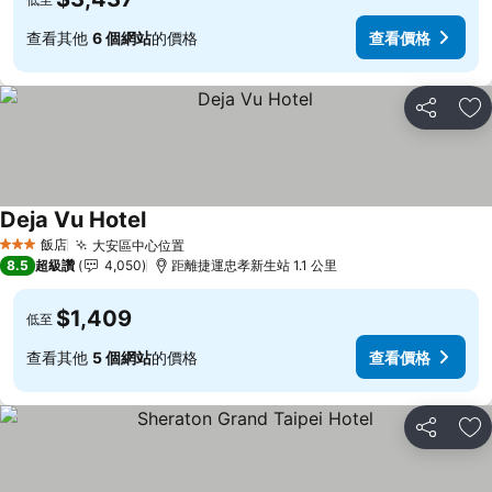
查看其他
6 個網站
的價格
查看價格
分享
加
Deja Vu Hotel
查看價格
飯店
大安區中心位置
查看價格
3 星級
8.5
超級讚
4,050
距離捷運忠孝新生站 1.1 公里
$1,409
低至
查看其他
5 個網站
的價格
查看價格
分享
加