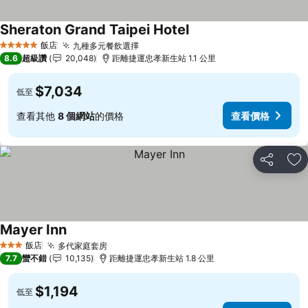
Sheraton Grand Taipei Hotel
查看價格
飯店
九種多元餐飲選擇
查看價格
5 星級
8.6
超級讚
20,048
距離捷運忠孝新生站 1.1 公里
$7,034
低至
查看其他
8 個網站
的價格
查看價格
分享
加
Mayer Inn
查看價格
飯店
多代家庭套房
查看價格
3 星級
7.7
蠻不錯
10,135
距離捷運忠孝新生站 1.8 公里
$1,194
低至