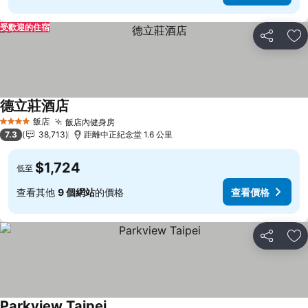
受歡迎的住宿
分享
加
德立莊酒店
查看價格
飯店
飯店內健身房
查看價格
4 星級
7.3
38,713
距離中正紀念堂 1.6 公里
$1,724
低至
查看其他
9 個網站
的價格
查看價格
分享
加
Parkview Taipei