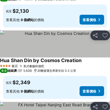
$2,130
低至
查看其他
9 個網站
的價格
查看價格
分享
加
Hua Shan Din by Cosmos Creation
查看價格
飯店
美式餐廳和酒吧
查看價格
4 星級
9.0
超級讚
5,628
距離捷運忠孝新生站 0.3 公里
$2,349
低至
查看其他
9 個網站
的價格
查看價格
分享
加