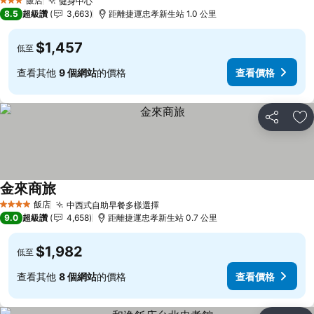
飯店
健身中心
查看價格
3 星級
8.5
超級讚
3,663
距離捷運忠孝新生站 1.0 公里
$1,457
低至
查看其他
9 個網站
的價格
查看價格
分享
加
金來商旅
查看價格
飯店
中西式自助早餐多樣選擇
查看價格
4 星級
9.0
超級讚
4,658
距離捷運忠孝新生站 0.7 公里
$1,982
低至
查看其他
8 個網站
的價格
查看價格