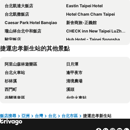
台北凱達大飯店
Eastin Taipei Hotel
台北凱撒飯店
Hotel Cham Cham Taipei
Caesar Park Hotel Banqiao
新舍商旅-正義館
瓏山林台北中和飯店
CHECK inn New Taipei LuZhou
駿宇飯店
Hub Hotel - Taipei Songshan Airport
捷運忠孝新生站的其他景點
The Grand Hotel
福容大飯店 - 台北二館
德立莊酒店
璽愛商務旅店
阿里山森林遊樂區
日月潭
Xi Ke Hotel - Sanchong Branch
Miramar Garden Taipei
台北火車站
逢甲夜市
富裕自由商旅 - 忠孝館
柯達大飯店台北一店
杉林溪
清境農場
FX Hotel Taipei Nanjing East Road Branch
福容大飯店淡水漁人碼頭
西門町
溪頭
Hotel Fun - Linsen
Yidear Hotel
谷關溫泉區
台中火車站
麗京棧酒店
CHIENTAN Youth Hotel
太平山森林遊樂區
梨山
台北天成大飯店
Mayer Inn
台中一中商圈
六福村主題遊樂園
HiONE Holiday Hotel Taipei
Via Hotel Breeze
飯店搜尋
亞洲
台灣
台北
台北市區
捷運忠孝新生站
武陵農場
台灣桃園國際機場
Forte Hotel Xizhi
Beauty Hotels Taipei - Hotel Bchic