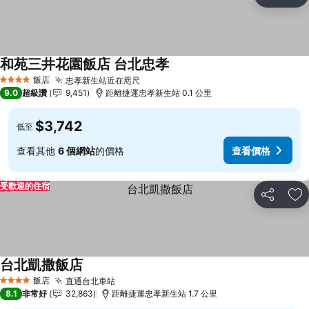
分享
加
和苑三井花園飯店 台北忠孝
查看價格
飯店
忠孝新生站近在咫尺
查看價格
4 星級
9.0
超級讚
9,451
距離捷運忠孝新生站 0.1 公里
$3,742
低至
查看其他
6 個網站
的價格
查看價格
受歡迎的住宿
分享
加
台北凱撒飯店
查看價格
飯店
直通台北車站
查看價格
4 星級
8.1
非常好
32,863
距離捷運忠孝新生站 1.7 公里