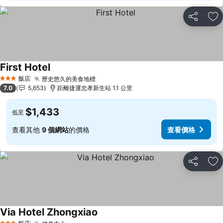
分享
加
First Hotel
查看價格
飯店
歷史悠久的美食地標
查看價格
3 星級
7.0
5,653
距離捷運忠孝新生站 1.1 公里
$1,433
低至
查看其他
9 個網站
的價格
查看價格
分享
加
Via Hotel Zhongxiao
查看價格