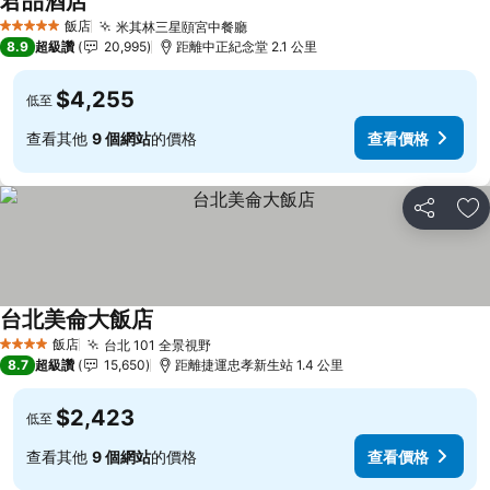
君品酒店
查看價格
飯店
米其林三星頤宮中餐廳
查看價格
5 星級
8.9
超級讚
20,995
距離中正紀念堂 2.1 公里
$4,255
低至
查看其他
9 個網站
的價格
查看價格
分享
加
台北美侖大飯店
查看價格
飯店
台北 101 全景視野
查看價格
4 星級
8.7
超級讚
15,650
距離捷運忠孝新生站 1.4 公里
$2,423
低至
查看其他
9 個網站
的價格
查看價格