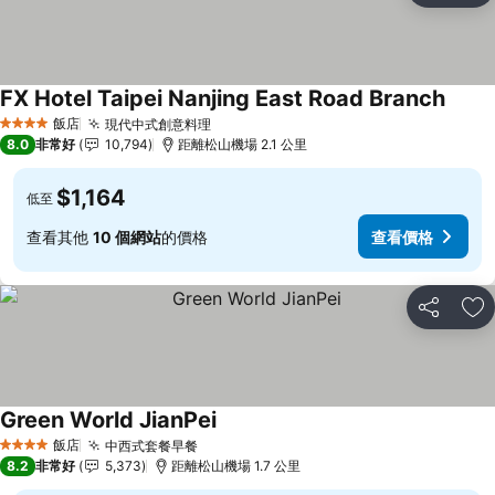
FX Hotel Taipei Nanjing East Road Branch
查看
飯店
現代中式創意料理
查看價格
4 星級
8.0
非常好
10,794
距離松山機場 2.1 公里
$1,164
低至
查看其他
10 個網站
的價格
查看價格
分享
加
Green World JianPei
查看價格
飯店
中西式套餐早餐
查看價格
4 星級
8.2
非常好
5,373
距離松山機場 1.7 公里