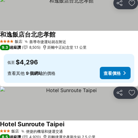
分享
加
和逸飯店台北忠孝館
查看價格
飯店
善導寺捷運站就在附近
查看價格
4 星級
9.3
超級讚
8,505
距離中正紀念堂 1.1 公里
$4,296
低至
查看其他
9 個網站
的價格
查看價格
分享
加
Hotel Sunroute Taipei
查看價格
飯店
便捷的機場和捷運交通
查看價格
3 星級
8.5
超級讚
4,920
距離捷運忠孝新生站 2.5 公里