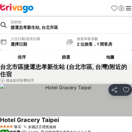
我的最愛
登入
選
目的地
捷運忠孝新生站, 台北市區
入住日期/退房日期
旅客和客房數
選擇日期
2 位旅客，1 間客房
排序
篩選
地圖
台北市區捷運忠孝新生站 (台北市區, 台灣)附近的
住宿
佣金如何影響排序
分享
加
Hotel Gracery Taipei
查看價格
飯店
多國語言禮賓服務
查看價格
4 星級