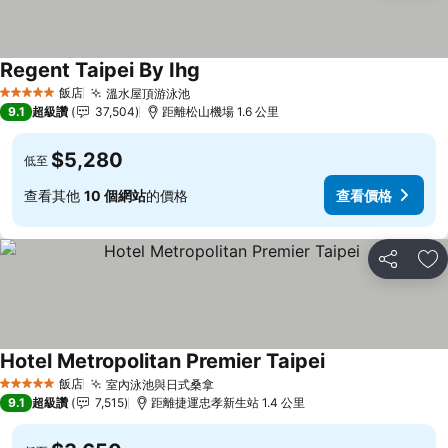
Regent Taipei By Ihg
查看價格
飯店
溫水屋頂游泳池
查看價格
5 星級
9.1
超級讚
37,504
距離松山機場 1.6 公里
$5,280
低至
查看其他
10 個網站
的價格
查看價格
分享
加
Hotel Metropolitan Premier Taipei
查看價格
飯店
室內泳池與日式桑拿
查看價格
5 星級
9.1
超級讚
7,515
距離捷運忠孝新生站 1.4 公里