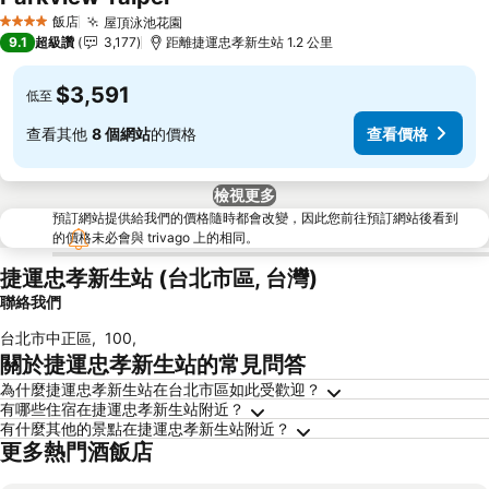
查看價格
飯店
屋頂泳池花園
查看價格
4 星級
9.1
超級讚
3,177
距離捷運忠孝新生站 1.2 公里
$3,591
低至
查看其他
8 個網站
的價格
查看價格
檢視更多
預訂網站提供給我們的價格隨時都會改變，因此您前往預訂網站後看到
的價格未必會與 trivago 上的相同。
捷運忠孝新生站 (台北市區, 台灣)
聯絡我們
台北市中正區
,
100
,
關於捷運忠孝新生站的常見問答
為什麼捷運忠孝新生站在台北市區如此受歡迎？
有哪些住宿在捷運忠孝新生站附近？
有什麼其他的景點在捷運忠孝新生站附近？
更多熱門酒飯店