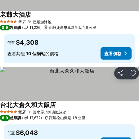
老爺大酒店
查看價格
飯店
屋頂游泳池
查看價格
5 星級
8.9
超級讚
11,226
距離捷運忠孝新生站 1.6 公里
$4,308
低至
查看其他
10 個網站
的價格
查看價格
分享
加
台北大倉久和大飯店
查看價格
飯店
溫水屋頂無邊際泳池
查看價格
5 星級
8.9
超級讚
17,672
距離松山機場 1.8 公里
$6,048
低至