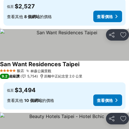
$2,527
低至
查看其他
8 個網站
的價格
查看價格
分享
加
San Want Residences Taipei
查看價格
飯店
林森公園景觀
查看價格
5 星級
9.2
超級讚
5,754
距離中正紀念堂 2.0 公里
$3,494
低至
查看其他
10 個網站
的價格
查看價格
分享
加