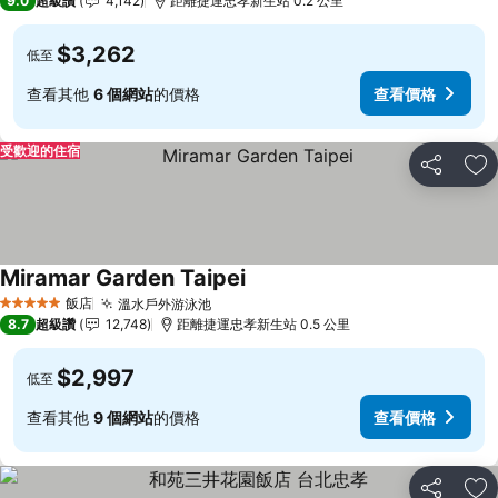
9.0
超級讚
4,142
距離捷運忠孝新生站 0.2 公里
$3,262
低至
查看其他
6 個網站
的價格
查看價格
受歡迎的住宿
分享
加
Miramar Garden Taipei
查看價格
飯店
溫水戶外游泳池
查看價格
5 星級
8.7
超級讚
12,748
距離捷運忠孝新生站 0.5 公里
$2,997
低至
查看其他
9 個網站
的價格
查看價格