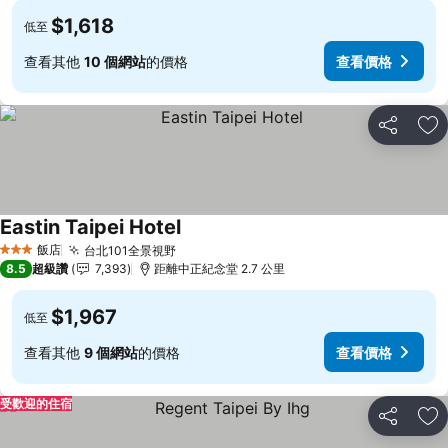
$1,618
低至
查看其他
10 個網站
的價格
查看價格
分享
加
Eastin Taipei Hotel
查看價格
飯店
台北101全景視野
查看價格
3 星級
8.5
超級讚
7,393
距離中正紀念堂 2.7 公里
$1,967
低至
查看其他
9 個網站
的價格
查看價格
受歡迎的住宿
分享
加