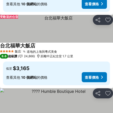
查看其他
10 個網站
的價格
查看價格
受歡迎的住宿
分享
加
台北福華大飯店
查看價格
飯店
道地的上海與粵式美食
查看價格
5 星級
8.6
超級讚
24,866
距離中正紀念堂 1.7 公里
$3,165
低至
查看其他
10 個網站
的價格
查看價格
分享
加