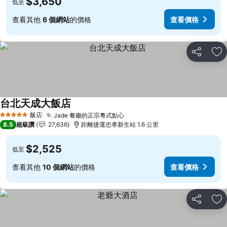
$3,650
低至
查看其他
6 個網站
的價格
查看價格
分享
加
台北天成大飯店
查看價格
飯店
Jade 餐廳的正宗粵式點心
查看價格
5 星級
8.5
超級讚
27,636
距離捷運忠孝新生站 1.6 公里
$2,525
低至
查看其他
10 個網站
的價格
查看價格
分享
加