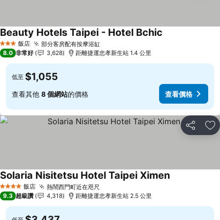
Beauty Hotels Taipei - Hotel Bchic
查看價格
飯店
部分客房配有按摩浴缸
查看價格
3 星級
8.0
非常好
3,628
距離捷運忠孝新生站 1.4 公里
$1,055
低至
查看其他
8 個網站
的價格
查看價格
分享
加
Solaria Nisitetsu Hotel Taipei Ximen
查看價格
飯店
熱鬧西門町近在咫尺
查看價格
4 星級
9.3
超級讚
4,318
距離捷運忠孝新生站 2.5 公里
$3,437
低至