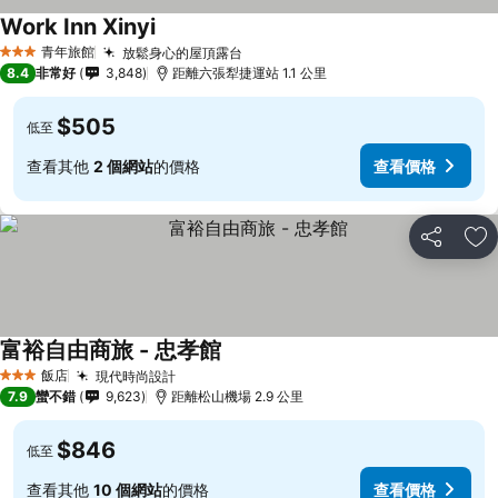
Work Inn Xinyi
查看價格
青年旅館
放鬆身心的屋頂露台
查看價格
3 星級
8.4
非常好
3,848
距離六張犁捷運站 1.1 公里
$505
低至
查看其他
2 個網站
的價格
查看價格
分享
加
富裕自由商旅 - 忠孝館
查看價格
飯店
現代時尚設計
查看價格
3 星級
7.9
蠻不錯
9,623
距離松山機場 2.9 公里
$846
低至
查看其他
10 個網站
的價格
查看價格