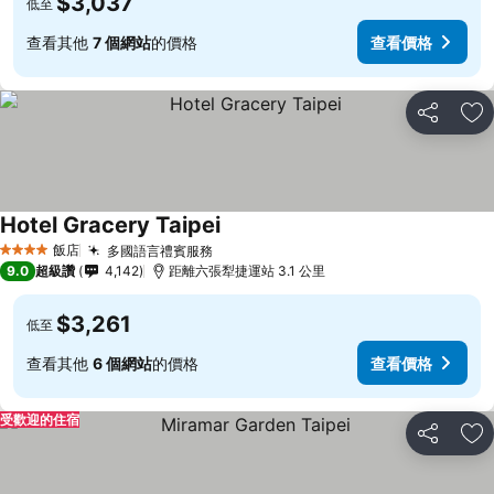
$3,037
低至
查看其他
7 個網站
的價格
查看價格
分享
加
Hotel Gracery Taipei
查看價格
飯店
多國語言禮賓服務
查看價格
4 星級
9.0
超級讚
4,142
距離六張犁捷運站 3.1 公里
$3,261
低至
查看其他
6 個網站
的價格
查看價格
受歡迎的住宿
分享
加