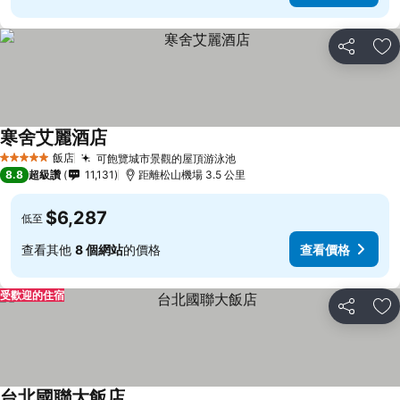
分享
加
寒舍艾麗酒店
查看價格
飯店
可飽覽城市景觀的屋頂游泳池
查看價格
5 星級
8.8
超級讚
11,131
距離松山機場 3.5 公里
$6,287
低至
查看其他
8 個網站
的價格
查看價格
受歡迎的住宿
分享
加
台北國聯大飯店