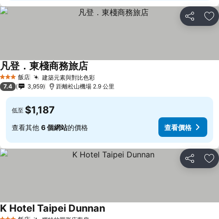
分享
加
凡登．東棧商務旅店
查看價格
飯店
建築元素與對比色彩
查看價格
3 星級
7.4
3,959
距離松山機場 2.9 公里
$1,187
低至
查看其他
6 個網站
的價格
查看價格
分享
加
K Hotel Taipei Dunnan
查看價格