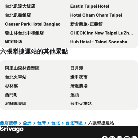
台北凱達大飯店
Eastin Taipei Hotel
台北凱撒飯店
Hotel Cham Cham Taipei
Caesar Park Hotel Banqiao
新舍商旅-正義館
瓏山林台北中和飯店
CHECK inn New Taipei LuZhou
駿宇飯店
Hub Hotel - Taipei Songshan Airport
六張犁捷運站的其他景點
The Grand Hotel
福容大飯店 - 台北二館
德立莊酒店
璽愛商務旅店
阿里山森林遊樂區
日月潭
Xi Ke Hotel - Sanchong Branch
Miramar Garden Taipei
台北火車站
逢甲夜市
富裕自由商旅 - 忠孝館
柯達大飯店台北一店
杉林溪
清境農場
FX Hotel Taipei Nanjing East Road Branch
Hotel Fun - Linsen
西門町
溪頭
Yidear Hotel
麗京棧酒店
谷關溫泉區
台中火車站
CHIENTAN Youth Hotel
台北天成大飯店
太平山森林遊樂區
梨山
Mayer Inn
HiONE Holiday Hotel Taipei
台中一中商圈
六福村主題遊樂園
Via Hotel Breeze
Forte Hotel Xizhi
飯店搜尋
亞洲
台灣
台北
台北市區
六張犁捷運站
武陵農場
台灣桃園國際機場
Beauty Hotels Taipei - Hotel Bchic
Finders Hotel