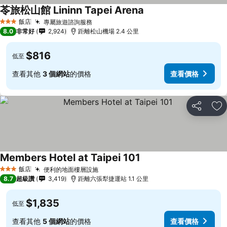
苓旅松山館 Lininn Tapei Arena
查看價格
飯店
專屬旅遊諮詢服務
查看價格
3 星級
8.0
非常好
2,924
距離松山機場 2.4 公里
$816
低至
查看其他
3 個網站
的價格
查看價格
分享
加
Members Hotel at Taipei 101
查看價格
飯店
便利的地面樓層設施
查看價格
3 星級
8.7
超級讚
3,419
距離六張犁捷運站 1.1 公里
$1,835
低至
查看其他
5 個網站
的價格
查看價格