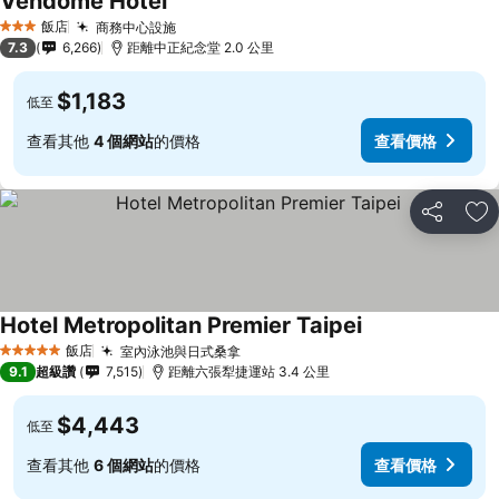
Vendome Hotel
查看價格
飯店
商務中心設施
查看價格
3 星級
7.3
6,266
距離中正紀念堂 2.0 公里
$1,183
低至
查看其他
4 個網站
的價格
查看價格
分享
加
Hotel Metropolitan Premier Taipei
查看價格
飯店
室內泳池與日式桑拿
查看價格
5 星級
9.1
超級讚
7,515
距離六張犁捷運站 3.4 公里
$4,443
低至
查看其他
6 個網站
的價格
查看價格