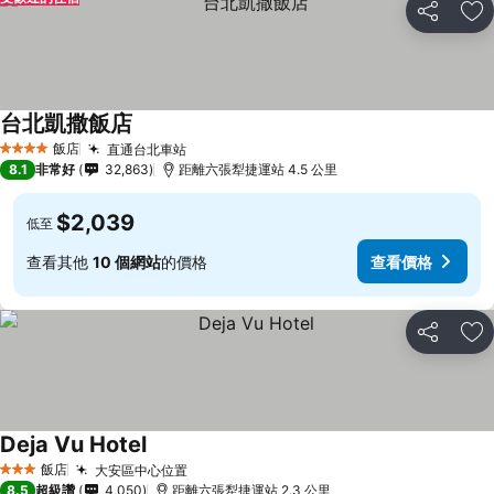
分享
加
台北凱撒飯店
查看價格
飯店
直通台北車站
查看價格
4 星級
8.1
非常好
32,863
距離六張犁捷運站 4.5 公里
$2,039
低至
查看其他
10 個網站
的價格
查看價格
分享
加
Deja Vu Hotel
查看價格
飯店
大安區中心位置
查看價格
3 星級
8.5
超級讚
4,050
距離六張犁捷運站 2.3 公里