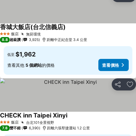
香城大飯店(台北信義店)
查看價格
飯店
無菸環境
查看價格
3 星級
8.8
超級讚
3,925
距離中正紀念堂 3.4 公里
$1,962
低至
查看其他
5 個網站
的價格
查看價格
分享
加
CHECK inn Taipei Xinyi
查看價格
飯店
台北101全景視野
查看價格
3 星級
7.8
蠻不錯
6,390
距離六張犁捷運站 1.2 公里