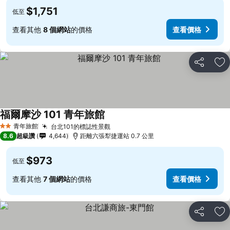
$1,751
低至
查看其他
8 個網站
的價格
查看價格
分享
加
福爾摩沙 101 青年旅館
查看價格
青年旅館
台北101的標誌性景觀
查看價格
2 星級
8.6
超級讚
4,644
距離六張犁捷運站 0.7 公里
$973
低至
查看其他
7 個網站
的價格
查看價格
分享
加