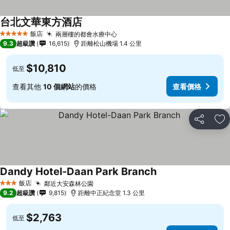
台北文華東方酒店
查看價格
飯店
兩層樓的都會水療中心
查看價格
5 星級
9.3
超級讚
16,615
距離松山機場 1.4 公里
$10,810
低至
查看其他
10 個網站
的價格
查看價格
分享
加
Dandy Hotel-Daan Park Branch
查看價格
飯店
鄰近大安森林公園
查看價格
3 星級
9.2
超級讚
9,815
距離中正紀念堂 1.3 公里
$2,763
低至