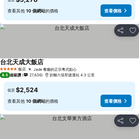
查看其他
10 個網站
的價格
查看價格
分享
加
台北天成大飯店
查看價格
飯店
Jade 餐廳的正宗粵式點心
查看價格
5 星級
8.5
超級讚
27,636
距離六張犁捷運站 4.3 公里
$2,524
低至
查看其他
10 個網站
的價格
查看價格
分享
加