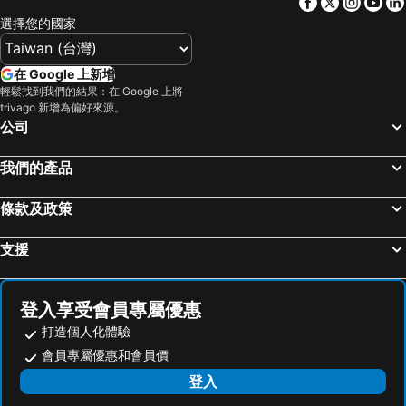
Facebook
Twitter
Insta
Yo
九份
北投溫泉
梅樓商務驛站
首都大飯店 - 松山館
選擇您的國家
基隆廟口夜市
台北市立動物園
Brother Hotel
Formosa 101 Taipei Main Branch
台北小巨蛋
羅東夜市
Hotel Gracery Taipei
台北西門窩
在 Google 上新增
Taipei 101
新竹內灣老街
成旅晶贊飯店‧台北蘆洲
Just Palace
輕鬆找到我們的結果：在 Google 上將
trivago 新增為偏好來源。
南港站覽館
泰安溫泉
馥都商務飯店
Walker Hotel - Sanchong
公司
士林夜市
宜蘭烏石港
苓旅松山館 Lininn Tapei Arena
台北花園大酒店
拉拉山
九族文化村
台北福華大飯店
Morwing Hotel - Ocean
我們的產品
淡水老街
新竹火車站
福格大飯店
Life Hotel
條款及政策
烏來溫泉
饒河街觀光夜市
宜家商旅
Jasper Young Hotel Banqiao
奧萬大森林遊樂區
月眉世界麗寶樂園
桃園林口福容大飯店
西悠飯店 - 台北店
支援
合歡山
花蓮海洋公園
Shangri-La Far Eastern, Taipei
K Hotel Taipei Dunnan
中壢車站
台中烏日高鐵站
Members Hotel at Taipei 101
太平洋商旅
登入享受會員專屬優惠
武嶺
景美捷運站
香城大飯店(台北信義店)
Guide Hotel Taipei Xinyi
打造個人化體驗
桃園火車站
廬山溫泉
Vendome Hotel
CHECK inn Taipei Xinyi
會員專屬優惠和會員價
礁溪車站
捷運圓山站
慕軒飯店
Hotel Eclat Taipei
登入
桃園機場
羅東車站
Taipei Fullerton Hotel - South
Hotel HD Palace