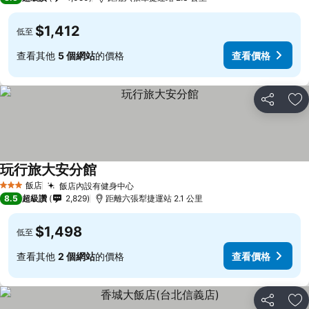
$1,412
低至
查看其他
5 個網站
的價格
查看價格
分享
加
玩行旅大安分館
查看價格
飯店
飯店內設有健身中心
查看價格
3 星級
8.5
超級讚
2,829
距離六張犁捷運站 2.1 公里
$1,498
低至
查看其他
2 個網站
的價格
查看價格
分享
加