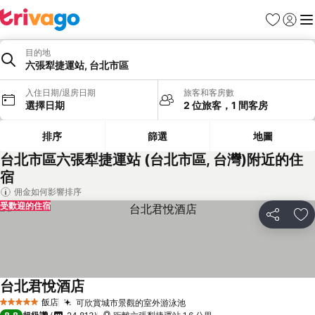
我的最愛
登入
選
目的地
六張犁捷運站, 台北市區
入住日期/退房日期
旅客和客房數
選擇日期
2 位旅客，1 間客房
排序
篩選
地圖
台北市區六張犁捷運站 (台北市區, 台灣)附近的住
宿
佣金如何影響排序
受歡迎的住宿
分享
加
台北君悅酒店
查看價格
飯店
可欣賞城市景觀的室外游泳池
查看價格
5 星級