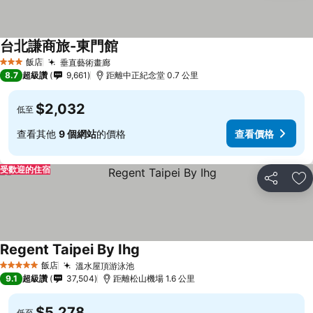
台北謙商旅-東門館
查看價格
飯店
垂直藝術畫廊
查看價格
3 星級
8.7
超級讚
9,661
距離中正紀念堂 0.7 公里
$2,032
低至
查看其他
9 個網站
的價格
查看價格
受歡迎的住宿
分享
加
Regent Taipei By Ihg
查看價格
飯店
溫水屋頂游泳池
查看價格
5 星級
9.1
超級讚
37,504
距離松山機場 1.6 公里
$5,278
低至