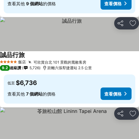
查看其他
9 個網站
的價格
查看價格
分享
加
誠品行旅
查看價格
飯店
可欣賞台北 101 景觀的寬敞客房
查看價格
5 星級
9.2
超級讚
5,726
距離六張犁捷運站 2.5 公里
$6,736
低至
查看其他
7 個網站
的價格
查看價格
分享
加