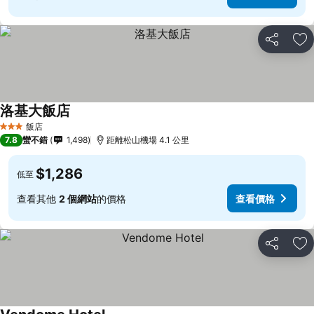
分享
加
洛基大飯店
查看價格
飯店
3 星級
7.8
蠻不錯
1,498
距離松山機場 4.1 公里
$1,286
低至
查看其他
2 個網站
的價格
查看價格
分享
加