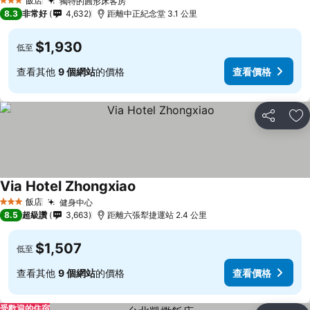
飯店
獨特的圓形床客房
查看價格
3 星級
8.3
非常好
4,632
距離中正紀念堂 3.1 公里
$1,930
低至
查看其他
9 個網站
的價格
查看價格
分享
加
Via Hotel Zhongxiao
查看價格
飯店
健身中心
查看價格
3 星級
8.5
超級讚
3,663
距離六張犁捷運站 2.4 公里
$1,507
低至
查看其他
9 個網站
的價格
查看價格
受歡迎的住宿