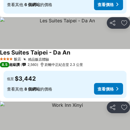
查看其他
6 個網站
的價格
查看價格
分享
加
Les Suites Taipei - Da An
查看價格
飯店
精品飯店體驗
查看價格
4 星級
8.5
超級讚
2,560
距離中正紀念堂 2.3 公里
$3,442
低至
查看其他
8 個網站
的價格
查看價格
分享
加