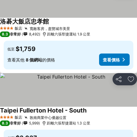
洛碁大飯店忠孝館
查看價格
飯店
寬敞客房，盡覽城市美景
查看價格
4 星級
8.3
非常好
8,492
距離六張犁捷運站 1.9 公里
$1,759
低至
查看其他
8 個網站
的價格
查看價格
分享
加
Taipei Fullerton Hotel - South
查看價格
飯店
敦南商業中心優越位置
查看價格
4 星級
8.3
非常好
5,999
距離六張犁捷運站 1.3 公里