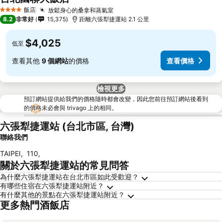
查看價格
飯店
放鬆身心的桑拿和蒸氣室
查看價格
4 星級
8.2
非常好
15,375
距離六張犁捷運站 2.1 公里
$4,025
低至
查看其他
9 個網站
的價格
查看價格
檢視更多
預訂網站提供給我們的價格隨時都會改變，因此您前往預訂網站後看到
的價格未必會與 trivago 上的相同。
六張犁捷運站 (台北市區, 台灣)
聯絡我們
TAIPEI
,
110
,
關於六張犁捷運站的常見問答
為什麼六張犁捷運站在台北市區如此受歡迎？
有哪些住宿在六張犁捷運站附近？
有什麼其他的景點在六張犁捷運站附近？
更多熱門酒飯店