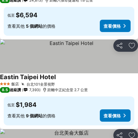
8.8
超級讚
24,813
距離六張犁捷運站 1.6 公里
$6,594
低至
查看其他
5 個網站
的價格
查看價格
分享
加
Eastin Taipei Hotel
查看價格
飯店
台北101全景視野
查看價格
3 星級
8.5
超級讚
7,393
距離中正紀念堂 2.7 公里
$1,984
低至
查看其他
9 個網站
的價格
查看價格