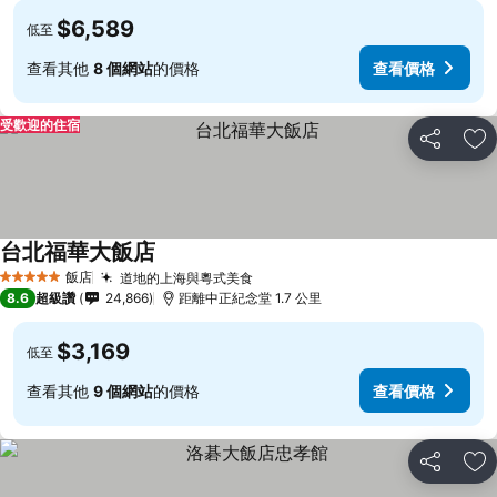
$6,589
低至
查看其他
8 個網站
的價格
查看價格
受歡迎的住宿
分享
加
台北福華大飯店
查看價格
飯店
道地的上海與粵式美食
查看價格
5 星級
8.6
超級讚
24,866
距離中正紀念堂 1.7 公里
$3,169
低至
查看其他
9 個網站
的價格
查看價格
分享
加