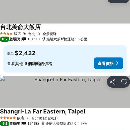
分享
加
台北美侖大飯店
查看價格
飯店
台北 101 全景視野
查看價格
4 星級
8.7
超級讚
15,650
距離六張犁捷運站 1.5 公里
$2,422
低至
查看其他
9 個網站
的價格
查看價格
分享
加
Shangri-La Far Eastern, Taipei
查看價格
飯店
台北101全景視野
查看價格
5 星級
9.1
超級讚
15,168
距離六張犁捷運站 0.4 公里