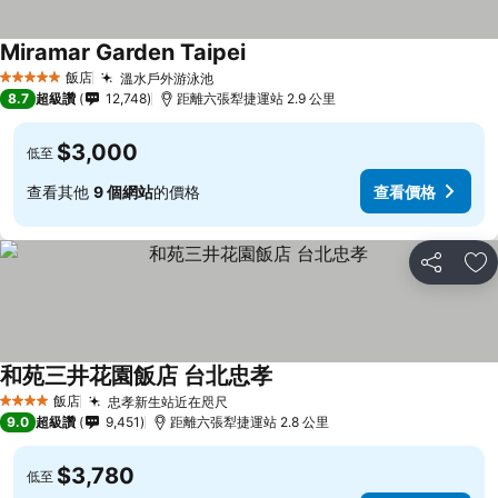
Miramar Garden Taipei
查看價格
飯店
溫水戶外游泳池
查看價格
5 星級
8.7
超級讚
12,748
距離六張犁捷運站 2.9 公里
$3,000
低至
查看其他
9 個網站
的價格
查看價格
分享
加
和苑三井花園飯店 台北忠孝
查看價格
飯店
忠孝新生站近在咫尺
查看價格
4 星級
9.0
超級讚
9,451
距離六張犁捷運站 2.8 公里
$3,780
低至