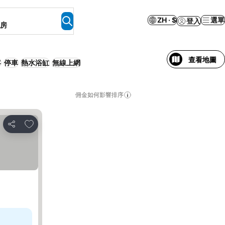
ZH · $
選單
登入
客房
查看地圖
客
停車
熱水浴缸
無線上網
佣金如何影響排序
加入我的最愛
分享