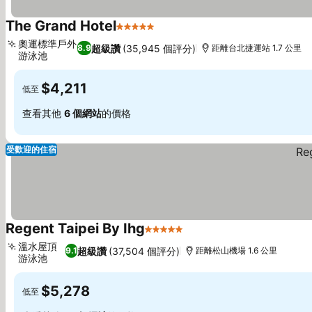
The Grand Hotel
5 星級
查看價格
奧運標準戶外
超級讚
(35,945 個評分)
8.9
距離台北捷運站 1.7 公里
游泳池
查看價格
$4,211
低至
查看其他
6 個網站
的價格
受歡迎的住宿
Regent Taipei By Ihg
5 星級
查看價格
溫水屋頂
超級讚
(37,504 個評分)
9.1
距離松山機場 1.6 公里
游泳池
查看價格
$5,278
低至