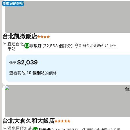
受歡迎的住宿
台北凱撒飯店
4 星級
查看價格
直通台北
非常好
(32,863 個評分)
8.1
距離台北捷運站 2.1 公里
車站
查看價格
$2,039
低至
查看其他
10 個網站
的價格
台北大倉久和大飯店
5 星級
查看價格
溫水屋頂無邊
8.9
距離松山機場 1.8 公里